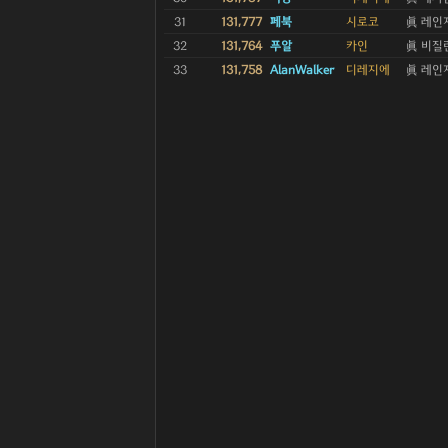
31
131,777
페북
시로코
眞 레인
32
131,764
푸알
카인
眞 비질
33
131,758
AlanWalker
디레지에
眞 레인