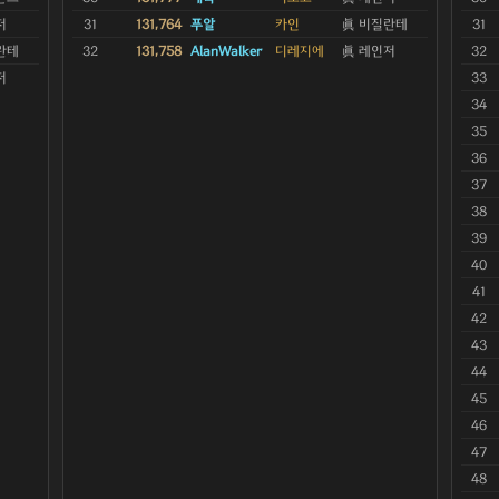
저
31
131,764
푸알
카인
眞 비질란테
31
란테
32
131,758
AlanWalker
디레지에
眞 레인저
32
저
33
34
35
36
37
38
39
40
41
42
43
44
45
46
47
48