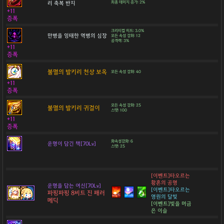
리 축복 반지
최종 데미지 증가: 2%
+11
증폭
크리티컬 히트: 3.0%
만병을 잉태한 역병의 심장
모든 속성 강화: 12
공격력: 3%
+11
증폭
불멸의 발키리 천상 보옥
모든 속성 강화: 40
+11
증폭
모든 속성 강화: 25
불멸의 발키리 귀걸이
스탯: 100
+11
증폭
화속성강화: 6
운명이 담긴 책[70Lv]
스탯: 25
[이벤트]타오르는
황혼의 공명
운명을 담는 여신[70Lv]
[이벤트]타오르는
파핑파핑 8비트 진 패러
영원의 달빛
메딕
[이벤트]빛을 머금
은 이슬