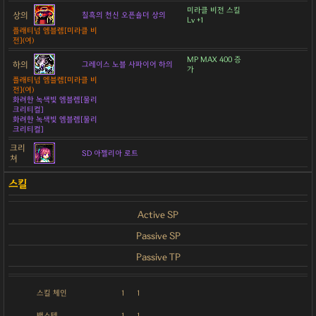
미라클 비전 스킬
상의
칠흑의 천신 오픈숄더 상의
Lv +1
플래티넘 엠블렘[미라클 비
전](여)
MP MAX 400 증
하의
그레이스 노블 사파이어 하의
가
플래티넘 엠블렘[미라클 비
전](여)
화려한 녹색빛 엠블렘[물리
크리티컬]
화려한 녹색빛 엠블렘[물리
크리티컬]
크리
SD 아젤리아 로트
쳐
Active SP
Passive SP
Passive TP
스킬 체인
1
1
백스텝
1
1