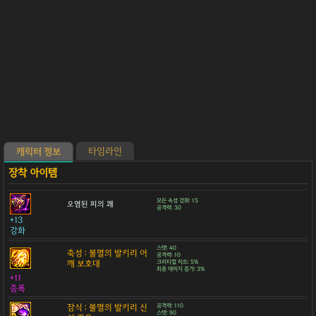
타임라인
캐릭터 정보
모든 속성 강화: 15
오염된 피의 쾌
공격력: 30
+13
강화
스탯: 40
축성 : 불멸의 발키리 어
공격력: 10
깨 보호대
크리티컬 히트: 5%
최종 데미지 증가: 3%
+11
증폭
잠식 : 불멸의 발키리 신
공격력: 110
스탯: 90