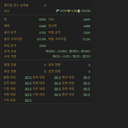
쿨타임 감소 실적용
0
속도
107%
113%
124.5%
힘
지능
6956
4649
체력
정신력
4586
4688
물리 공격
마법 공격
4702
3300
물리 크리티컬
마법 크리티컬
107.9%
72.5%
독립 공격
3300
공격 속성
화(351) , 수(341) , 명(351) , 암(341)
속성 저항
화(21) , 수(21) , 명(21) , 암(21)
출혈 전환
중독 전환
0
0
화상 전환
감전 전환
0
0
출혈 내성
중독 내성
화상 내성
30.5
30.5
30.5
감전 내성
빙결 내성
둔화 내성
30.5
30.5
30.5
기절 내성
저주 내성
암흑 내성
30.5
30.5
30.5
석화 내성
수면 내성
혼란 내성
30.5
30.5
30.5
구속 내성
30.5