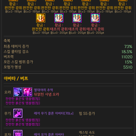
황금 :
황금 :
황금 :
황금 :
황금 :
황금 :
황금 :
완전한 광휘
완전한 광휘
완전한 광휘
완전한 광휘
완전한 광휘
완전한 광휘
완전한 광휘
튠Lv3 · 195pt
튠Lv3 · 195pt
튠Lv3 · 195pt
튠Lv3 · 195pt
튠Lv3 · 195pt
튠Lv3 · 195pt
튠Lv3 · 195pt
황금 :
황금 :
황금 :
황금 :
완전한 광휘
태초의 광휘
태초의 광휘
태초의 광휘
튠Lv3 · 195pt
튠Lv0 · 205pt
튠Lv0 · 205pt
튠Lv0 · 205pt
축복
최종 데미지 증가
73%
스킬 쿨타임 감소
18.5%
버프력
11020
모든 스킬 범위 증가
15%
모험가 명성
5510
열대야의 추억
오라
뒤얽힌 사념 오라
찬란한 붉은빛 엠블렘[힘]
찬란한 붉은빛 엠블렘[힘]
무기
힘 55 증가
레어 무기 클론 아바타[70Lv]
찬란한 붉은빛 엠블렘[힘]
찬란한 붉은빛 엠블렘[힘]
캐스팅 속도
모자
레어 모자 클론 아바타