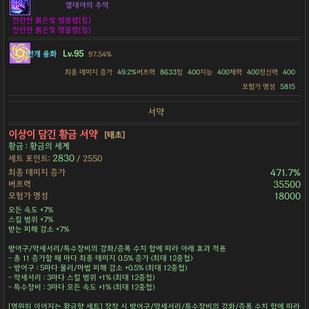
열대야의 추억
찬란한 붉은빛 엠블렘[힘]
찬란한 붉은빛 엠블렘[힘]
Lv.95
안개 융화
97.54%
최종 데미지 증가
49.2%
버프력
8633
힘
400
지능
400
체력
400
정신력
400
모험가 명성
5815
서약
이상이 담긴 황금 서약
[태초]
황금 : 황금의 세계
2830
세트 포인트:
/ 2550
최종 데미지 증가
471.7%
버프력
35500
모험가 명성
18000
모든 속도 +7%
스킬 범위 +7%
받는 피해 감소 +7%
방어구/악세서리/특수장비의 강화/증폭 수치 합에 따라 아래 효과 적용
- 총 11 증가할 때 마다 최종 데미지 0.5% 증가 (최대 12중첩)
- 방어구 : 5마다 물리/마법 피해 감소 +0.5% (최대 12중첩)
- 악세서리 : 3마다 스킬 범위 +1% (최대 12중첩)
- 특수장비 : 3마다 모든 속도 +1% (최대 12중첩)
[영원히 이어지는 황금향 세트] 장착 시 방어구/악세서리/특수장비의 강화/증폭 수치 합에 따라