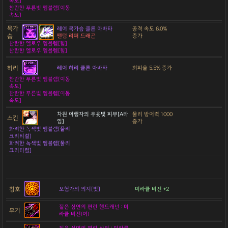
속도]
찬란한 푸른빛 엠블렘[이동
속도]
목가
레어 목가슴 클론 아바타
공격 속도 6.0%
슴
팬텀 리퍼 드래곤
증가
찬란한 옐로우 엠블렘[힘]
찬란한 옐로우 엠블렘[힘]
허리
레어 허리 클론 아바타
회피율 5.5% 증가
찬란한 푸른빛 엠블렘[이동
속도]
찬란한 푸른빛 엠블렘[이동
속도]
차원 여행자의 우윳빛 피부[A타
물리 방어력 1000
스킨
입]
증가
화려한 녹색빛 엠블렘[물리
크리티컬]
화려한 녹색빛 엠블렘[물리
크리티컬]
칭호
모험가의 의지[빛]
미라클 비전 +2
짙은 심연의 편린 핸드캐넌 : 미
무기
라클 비전(여)