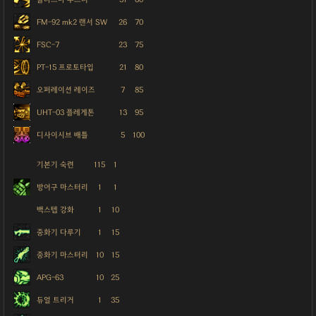
FM-92 mk2 랜서 SW
26
70
FSC-7
23
75
PT-15 프로토타입
21
80
오퍼레이션 레이즈
7
85
UHT-03 플레게톤
13
95
디사이시브 배틀
5
100
기본기 숙련
115
1
방어구 마스터리
1
1
백스텝 강화
1
10
중화기 다루기
1
15
중화기 마스터리
10
15
APG-63
10
25
듀얼 트리거
1
35