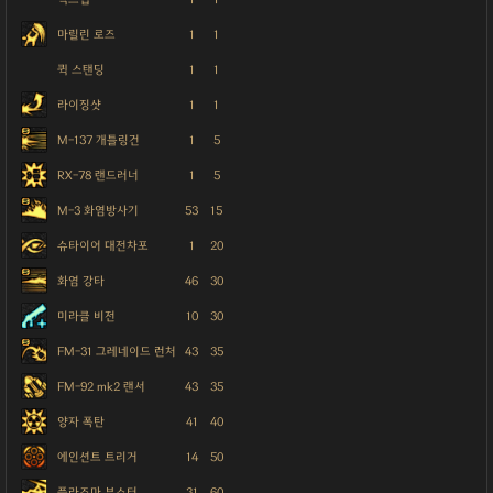
마릴린 로즈
1
1
퀵 스탠딩
1
1
라이징샷
1
1
M-137 개틀링건
1
5
RX-78 랜드러너
1
5
M-3 화염방사기
53
15
슈타이어 대전차포
1
20
화염 강타
46
30
미라클 비전
10
30
FM-31 그레네이드 런처
43
35
FM-92 mk2 랜서
43
35
양자 폭탄
41
40
에인션트 트리거
14
50
플라즈마 부스터
31
60