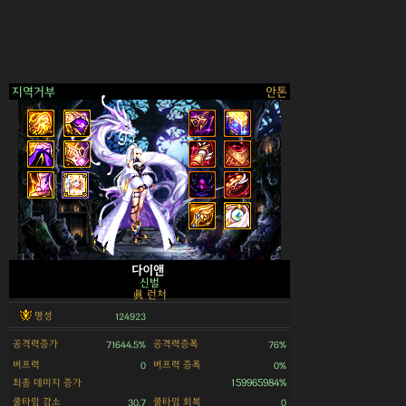
지역거부
안톤
>
다이앤
신벌
眞 런처
명성
124923
공격력증가
공격력증폭
71644.5%
76%
버프력
버프력 증폭
0
0%
최종 데미지 증가
159965984%
쿨타임 감소
쿨타임 회복
30.7
0