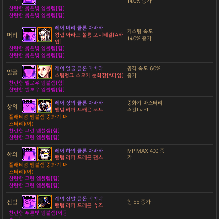
14.0% 증가
찬란한 붉은빛 엠블렘[힘]
찬란한 붉은빛 엠블렘[힘]
레어 머리 클론 아바타
캐스팅 속도
머리
왕립 아라드 볼륨 포니테일[A타
14.0% 증가
입]
찬란한 붉은빛 엠블렘[힘]
찬란한 붉은빛 엠블렘[힘]
레어 얼굴 클론 아바타
공격 속도 6.0%
얼굴
스팀펑크 스모키 눈화장[A타입]
증가
찬란한 옐로우 엠블렘[힘]
찬란한 옐로우 엠블렘[힘]
레어 상의 클론 아바타
중화기 마스터리
상의
팬텀 리퍼 드래곤 코트
스킬Lv +1
플래티넘 엠블렘[중화기 마
스터리](여)
찬란한 그린 엠블렘[힘]
찬란한 그린 엠블렘[힘]
레어 하의 클론 아바타
MP MAX 400 증
하의
팬텀 리퍼 드래곤 팬츠
가
플래티넘 엠블렘[중화기 마
스터리](여)
찬란한 그린 엠블렘[힘]
찬란한 그린 엠블렘[힘]
레어 신발 클론 아바타
신발
힘 55 증가
팬텀 리퍼 드래곤 슈즈
찬란한 푸른빛 엠블렘[이동