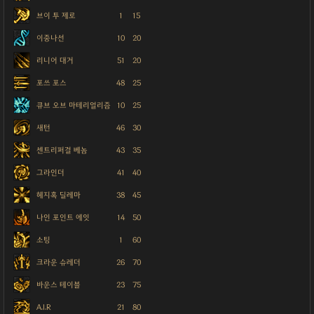
브이 투 제로
1
15
이중나선
10
20
리니어 대거
51
20
포쓰 포스
48
25
큐브 오브 마테리얼리즘
10
25
새턴
46
30
센트리퍼걸 베놈
43
35
그라인더
41
40
헤지혹 딜레마
38
45
나인 포인트 에잇
14
50
소팅
1
60
크라운 슈레더
26
70
바운스 테이블
23
75
A.I.R
21
80