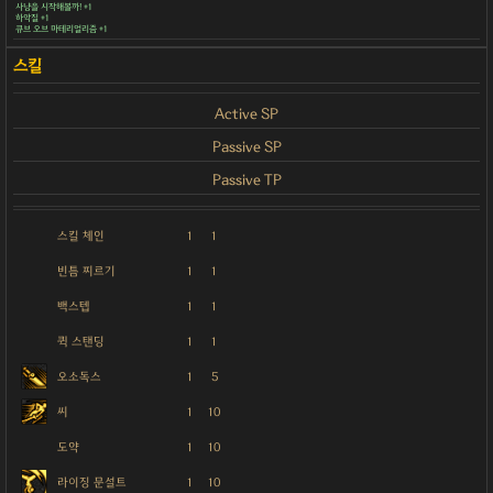
사냥을 시작해볼까! +1
하악질 +1
큐브 오브 마테리얼리즘 +1
Active SP
Passive SP
Passive TP
스킬 체인
1
1
빈틈 찌르기
1
1
백스텝
1
1
퀵 스탠딩
1
1
오소독스
1
5
씨
1
10
도약
1
10
라이징 문설트
1
10