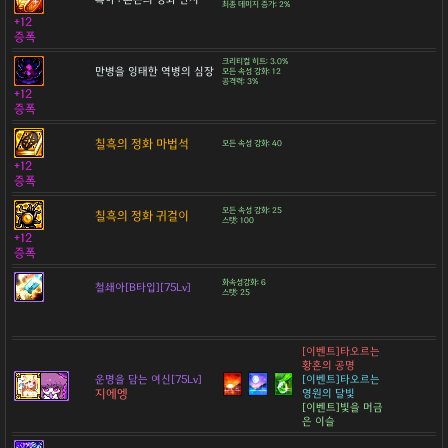
최종 데미지 증가: 2%
+12
증폭
크리티컬 히트: 3.0%
만병을 잉태한 역병의 심장
모든 속성 강화: 12
공격력: 3%
+12
증폭
칠흑의 정화 마법석
모든 속성 강화: 40
+12
증폭
모든 속성 강화: 25
칠흑의 정화 귀걸이
스탯: 100
+12
증폭
화속성강화: 6
철쇄아[B타입][75Lv]
스탯: 25
[이벤트]타오르는
황혼의 공명
운명을 담는 여신[75Lv]
[이벤트]타오르는
지에엥
영원의 달빛
[이벤트]빛을 머금
은 이슬