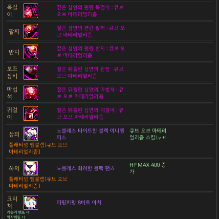
목걸
짙은 심연의 편린 목걸이 : 큐브
이
오브 마테리얼리즘
짙은 심연의 편린 팔찌 : 큐브 오
팔찌
브 마테리얼리즘
짙은 심연의 편린 반지 : 큐브 오
반지
브 마테리얼리즘
보조
짙은 뒤틀린 심연의 완장 : 큐브
장비
오브 마테리얼리즘
마법
짙은 뒤틀린 심연의 마법석 : 큐
석
브 오브 마테리얼리즘
귀걸
짙은 뒤틀린 심연의 귀걸이 : 큐
이
브 오브 마테리얼리즘
노블레스 타이트한 블랙 미니원
큐브 오브 마테리
상의
피스
얼리즘 스킬Lv +1
플래티넘 엠블렘[큐브 오브
마테리얼리즘]
HP MAX 400 증
하의
노블레스 화려한 블랙 팬츠
가
플래티넘 엠블렘[큐브 오브
마테리얼리즘]
크리
파핑파핑 8비트 아처
쳐
러블리 템포 +1
익사이팅 +1