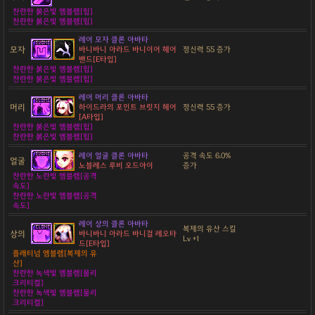
찬란한 붉은빛 엠블렘[힘]
찬란한 붉은빛 엠블렘[힘]
레어 모자 클론 아바타
모자
바니바니 아라드 바니이어 헤어
정신력 55 증가
밴드[E타입]
찬란한 붉은빛 엠블렘[힘]
찬란한 붉은빛 엠블렘[힘]
레어 머리 클론 아바타
머리
하이드라의 포인트 브릿지 헤어
정신력 55 증가
[A타입]
찬란한 붉은빛 엠블렘[힘]
찬란한 붉은빛 엠블렘[힘]
레어 얼굴 클론 아바타
공격 속도 6.0%
얼굴
노블레스 루비 오드아이
증가
찬란한 노란빛 엠블렘[공격
속도]
찬란한 노란빛 엠블렘[공격
속도]
레어 상의 클론 아바타
복제의 유산 스킬
상의
바니바니 아라드 바니걸 레오타
Lv +1
드[E타입]
플래티넘 엠블렘[복제의 유
산]
찬란한 녹색빛 엠블렘[물리
크리티컬]
찬란한 녹색빛 엠블렘[물리
크리티컬]