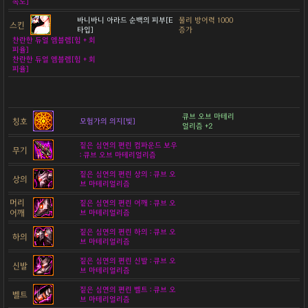
속도]
바니바니 아라드 순백의 피부[E
물리 방어력 1000
스킨
타입]
증가
찬란한 듀얼 엠블렘[힘 + 회
피율]
찬란한 듀얼 엠블렘[힘 + 회
피율]
큐브 오브 마테리
칭호
모험가의 의지[빛]
얼리즘 +2
짙은 심연의 편린 컴파운드 보우
무기
: 큐브 오브 마테리얼리즘
짙은 심연의 편린 상의 : 큐브 오
상의
브 마테리얼리즘
머리
짙은 심연의 편린 어깨 : 큐브 오
어깨
브 마테리얼리즘
짙은 심연의 편린 하의 : 큐브 오
하의
브 마테리얼리즘
짙은 심연의 편린 신발 : 큐브 오
신발
브 마테리얼리즘
짙은 심연의 편린 벨트 : 큐브 오
벨트
브 마테리얼리즘