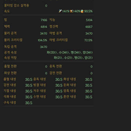
쿨타임 감소 실적용
0
속도
141%
140%
90.5%
힘
지능
7166
5104
체력
정신력
4814
4667
물리 공격
마법 공격
3470
3470
물리 크리티컬
마법 크리티컬
104.5%
72.5%
독립 공격
3470
공격 속성
화(351) , 수(341) , 명(341) , 암(341)
속성 저항
화(21) , 수(21) , 명(21) , 암(21)
출혈 전환
중독 전환
0
0
화상 전환
감전 전환
0
0
출혈 내성
중독 내성
화상 내성
30.5
30.5
30.5
감전 내성
빙결 내성
둔화 내성
30.5
30.5
30.5
기절 내성
저주 내성
암흑 내성
30.5
30.5
30.5
석화 내성
수면 내성
혼란 내성
30.5
30.5
30.5
구속 내성
30.5