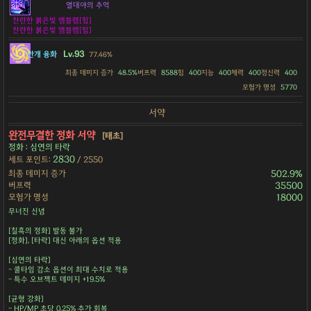
열대야의 추억
찬란한 붉은빛 엠블렘[힘]
찬란한 붉은빛 엠블렘[힘]
Lv.93
안개 융화
77.46%
최종 데미지 증가
48.5%
버프력
8588
힘
400
지능
400
체력
400
정신력
400
모험가 명성
5770
서약
완전무결한 정화 서약
[태초]
정화 : 심연의 타락
2830
세트 포인트:
/ 2550
최종 데미지 증가
502.9%
버프력
35500
모험가 명성
18000
무너진 신념
[칠흑의 정화] 발동 불가
[정화], [타락] 대신 아래의 옵션 적용
[심연의 타락]
- 쿨타임 감소 옵션이 최대 수치로 적용
- 특수 오브젝트 데미지 +19.5%
[균형 강화]
- HP/MP 초당 0.25% 추가 회복