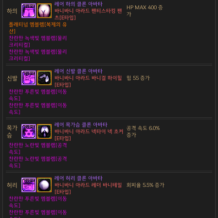
레어 하의 클론 아바타
HP MAX 400 증
하의
바니바니 아라드 팬티스타킹 팬
가
츠[E타입]
플래티넘 엠블렘[복제의 유
산]
찬란한 녹색빛 엠블렘[물리
크리티컬]
찬란한 녹색빛 엠블렘[물리
크리티컬]
레어 신발 클론 아바타
신발
바니바니 아라드 바니걸 하이힐
힘 55 증가
[E타입]
찬란한 푸른빛 엠블렘[이동
속도]
찬란한 푸른빛 엠블렘[이동
속도]
레어 목가슴 클론 아바타
목가
공격 속도 6.0%
바니바니 아라드 넥타이 넥 초커
슴
증가
[E타입]
찬란한 노란빛 엠블렘[공격
속도]
찬란한 노란빛 엠블렘[공격
속도]
레어 허리 클론 아바타
허리
바니바니 아라드 레더 바니테일
회피율 5.5% 증가
[E타입]
찬란한 푸른빛 엠블렘[이동
속도]
찬란한 푸른빛 엠블렘[이동