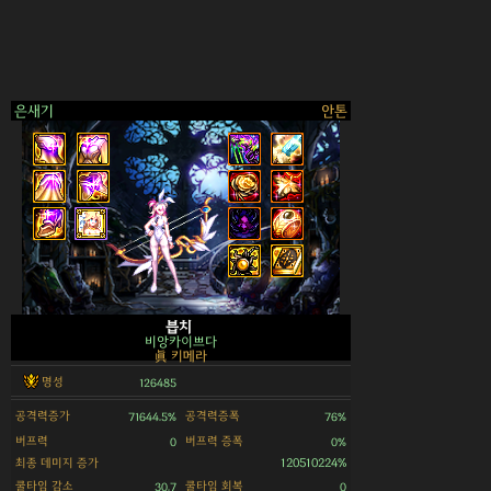
은새기
안톤
>
븝치
비앙카이쁘다
眞 키메라
명성
126485
공격력증가
공격력증폭
71644.5%
76%
버프력
버프력 증폭
0
0%
최종 데미지 증가
120510224%
쿨타임 감소
쿨타임 회복
30.7
0