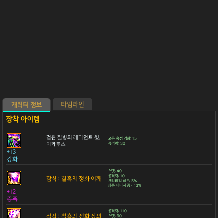
타임라인
캐릭터 정보
검은 질병의 레디언트 윙,
모든 속성 강화: 15
이카루스
공격력: 30
+13
강화
스탯: 40
공격력: 10
잠식 : 칠흑의 정화 어깨
크리티컬 히트: 5%
최종 데미지 증가: 3%
+12
증폭
공격력: 110
잠식 : 칠흑의 정화 상의
스탯: 90