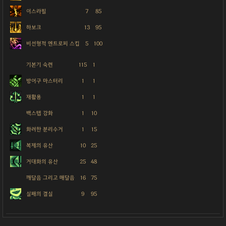
이스라필
7
85
하보크
13
95
비선형적 엔트로피 스킵
5
100
기본기 숙련
115
1
방어구 마스터리
1
1
재활용
1
1
백스텝 강화
1
10
화려한 분리수거
1
15
복제의 유산
10
25
거대화의 유산
25
48
깨달음 그리고 매달음
16
75
실패의 결실
9
95