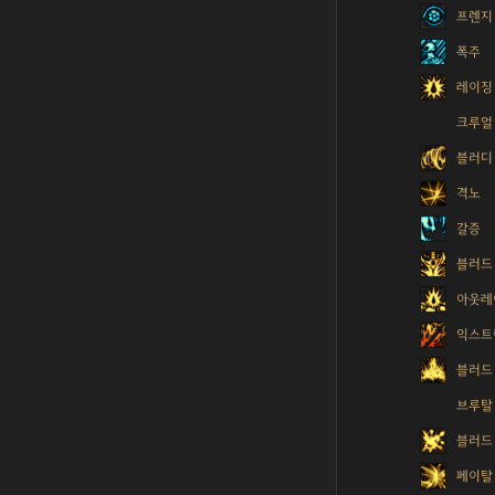
프렌지
폭주
레이징
크루얼
블러디
격노
갈증
블러드
아웃레
익스트
블러드
브루탈
블러드
페이탈