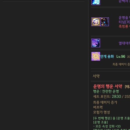
순백의 
운명을 
티넘[70
흑빙룡
열대야
안개 융화
Lv.96
2
최종 데미지 
서약
운명의 행운 서약
[태
행운 : 찬란한 운명
2830
세트 포인트:
/ 25
최종 데미지 증가
버프력
모험가 명성
[두 번째 행운] 을 [운명 조율
[운명 조율]
- 모든 속성 강화 +33