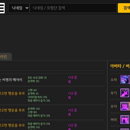
검
라인
+13 증
모든 속성 강화: 15
 비명의 메아리
오라
공격력: 30
폭
스탯: 40
무기
 확고한 행운을 부르
+12 증
공격력: 10
크리티컬 히트: 5%
폭
최종 데미지 증가: 3%
모자
공격력: 110
 확고한 행운을 부르
+12 증
스탯: 90
폭
최종 데미지 증가: 3%
머리
최종 데미지 증가: 2%
 확고한 행운을 부르
+12 증
공격력: 110
폭