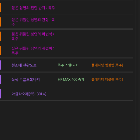
짙은 심연의 편린 반지 : 폭주
짙은 뒤틀린 심연의 완장 : 폭
주
짙은 뒤틀린 심연의 마법석 :
폭주
짙은 뒤틀린 심연의 귀걸이 :
폭주
흰소매 천왕도포
폭주 스킬Lv +1
플래티넘 엠블렘[폭주]
녹색 주름도복바지
HP MAX 400 증가
플래티넘 엠블렘[폭주]
아글라오페[25~30Lv]