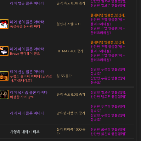
찬란한 옐로우 엠블렘[힘]
레어 얼굴 클론 아바타
공격 속도 6.0% 증가
찬란한 옐로우 엠블렘[힘]
플래티넘 엠블렘[혈십자]
찬란한 듀얼 엠블렘[힘 +
레어 상의 클론 아바타
혈십자 스킬Lv +1
물리크리티컬]
동글동글 눈사람 바디
찬란한 듀얼 엠블렘[힘 +
물리크리티컬]
플래티넘 엠블렘[혈십자]
찬란한 듀얼 엠블렘[힘 +
레어 하의 클론 아바타
HP MAX 400 증가
물리크리티컬]
Brave 언더웨어 팬츠
찬란한 듀얼 엠블렘[힘 +
물리크리티컬]
찬란한 푸른빛 엠블렘[이
레어 신발 클론 아바타
동속도]
힘 55 증가
누렁소 슬리퍼 아바타 [남귀검
찬란한 푸른빛 엠블렘[이
사/다크나이트]
동속도]
레어 목가슴 클론 아바타
찬란한 옐로우 엠블렘[힘]
공격 속도 6.0% 증가
찬란한 옐로우 엠블렘[힘]
비정한 자의 망토
찬란한 푸른빛 엠블렘[이
동속도]
레어 허리 클론 아바타
암속성 저항 35 증가
찬란한 푸른빛 엠블렘[이
동속도]
물리 방어력 1000 증
찬란한 붉은빛 엠블렘[힘]
사영의 네이비 피부
가
찬란한 붉은빛 엠블렘[힘]