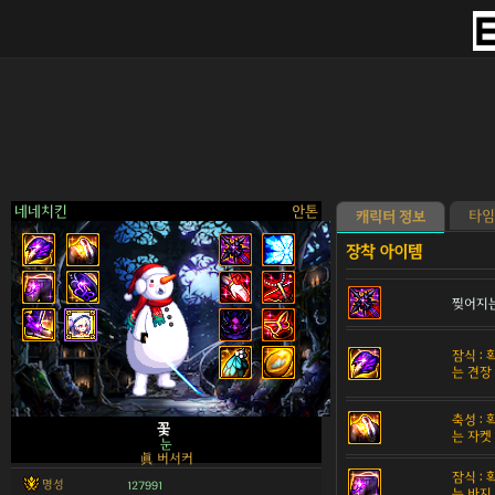
네네치킨
안톤
타임
캐릭터 정보
찢어지는
>
잠식 :
는 견장
축성 :
꽃
는 자켓
눈
眞 버서커
잠식 :
명성
127991
는 바지