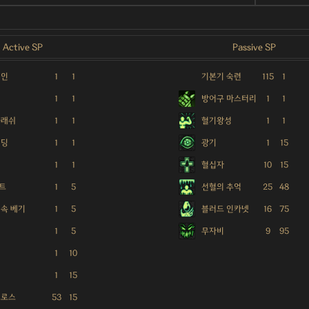
Active SP
Passive SP
체인
1
1
기본기 숙련
115
1
1
1
방어구 마스터리
1
1
슬래쉬
1
1
혈기왕성
1
1
탠딩
1
1
광기
1
15
1
1
혈십자
10
15
트
1
5
선혈의 추억
25
48
연속 베기
1
5
블러드 인카넷
16
75
1
5
무자비
9
95
1
10
1
15
크로스
53
15