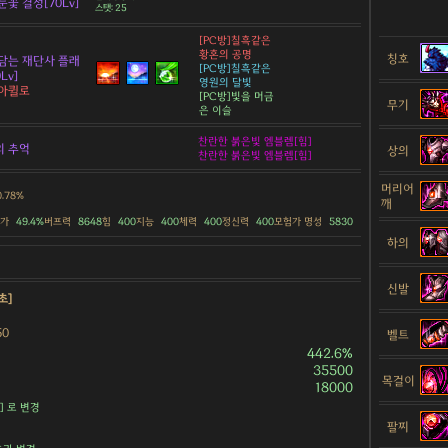
눈꽃 결정[70Lv]
스탯: 25
[PC방]칠흑같은
황혼의 공명
칭호
담는 재단사 플래
[PC방]칠흑같은
Lv]
영원의 달빛
 아퀼로
[PC방]빛을 머금
무기
은 이슬
찬란한 붉은빛 엠블렘[힘]
의 추억
상의
찬란한 붉은빛 엠블렘[힘]
머리어
0.78%
깨
증가
49.4%
버프력
8648
힘
400
지능
400
체력
400
정신력
400
모험가 명성
5830
하의
신발
초]
50
벨트
442.6%
35500
목걸이
18000
] 로 변경
팔찌