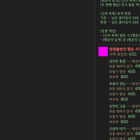
[행운의 날개], [신의 축복]
[두 번째 행운] 즉시 발동 제
[신의 축복] 효과 변경
기존 : - 남은 쿨타임이 33
변경 : - 남은 쿨타임이 33
[운명 개입]
- [신의 축복] 발동 시 [행운
- [행운의 날개] 중 [행운의 
영원불변의 행운 서
655
서약 포인트:
강인한 통찰
— <묵언의
4
최종 데미지 증가
400
모험가 명성
800
버프력
포용의 권능
— <묵언의
4
최종 데미지 증가
400
모험가 명성
800
버프력
심연의 고동
— <묵언의
4
최종 데미지 증가
400
모험가 명성
800
버프력
신념의 대가
— <묵언의
4
최종 데미지 증가
400
모험가 명성