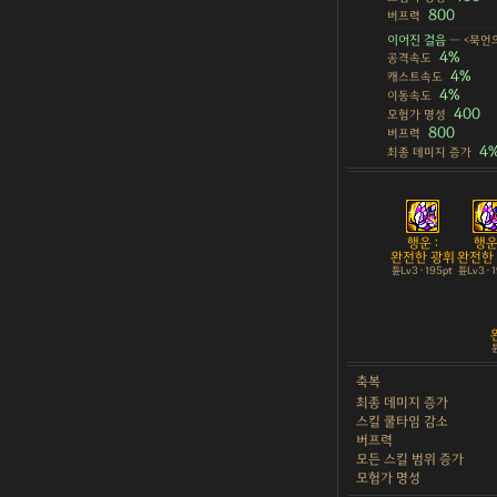
800
버프력
이어진 걸음
— <묵언
4%
공격속도
4%
캐스트속도
4%
이동속도
400
모험가 명성
800
버프력
4
최종 데미지 증가
행운 :
행운 
완전한 광휘
완전한
튠Lv3 · 195pt
튠Lv3 · 
튠
축복
최종 데미지 증가
스킬 쿨타임 감소
버프력
모든 스킬 범위 증가
모험가 명성