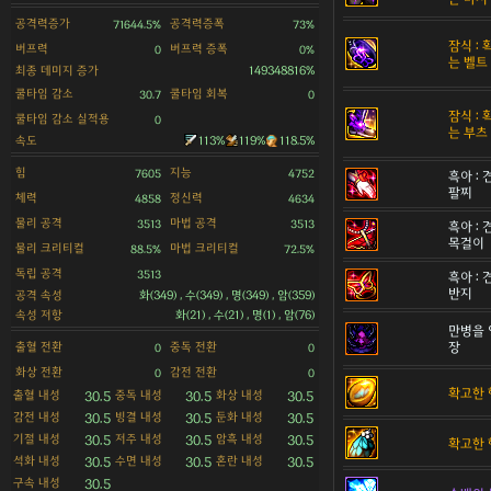
공격력증가
공격력증폭
71644.5%
73%
잠식 :
버프력
버프력 증폭
0
0%
는 벨트
최종 데미지 증가
149348816%
쿨타임 감소
쿨타임 회복
30.7
0
잠식 :
쿨타임 감소 실적용
0
는 부츠
속도
113%
119%
118.5%
힘
지능
7605
4752
흑아 :
팔찌
체력
정신력
4858
4634
물리 공격
마법 공격
3513
3513
흑아 :
목걸이
물리 크리티컬
마법 크리티컬
88.5%
72.5%
독립 공격
3513
흑아 :
반지
공격 속성
화(349) , 수(349) , 명(349) , 암(359)
속성 저항
화(21) , 수(21) , 명(1) , 암(76)
만병을 
출혈 전환
중독 전환
장
0
0
화상 전환
감전 전환
0
0
확고한 
출혈 내성
중독 내성
화상 내성
30.5
30.5
30.5
감전 내성
빙결 내성
둔화 내성
30.5
30.5
30.5
기절 내성
저주 내성
암흑 내성
30.5
30.5
30.5
확고한 
석화 내성
수면 내성
혼란 내성
30.5
30.5
30.5
구속 내성
30.5