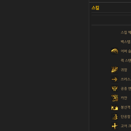
스킬 
백스텝
어퍼 
퀵 스
귀참
쓰러스
공중 
카잔
붕산격
단공참
고어 