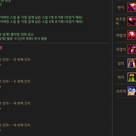
 효과 변경
거
반지
초 이하인 스킬 중 가장 길게 남은 스킬 1개 초기화 (각성기 제외)
보조장
초 이하인 스킬 중 가장 길게 남은 스킬 2개 초기화 (각성기 제외)
비
의 날개] 쿨타임 33% 감소
마법석
날개] 발동 시 [신의 축복] 즉시 발동
약
귀걸이
 진의> - 첫 번째 진의
상의
%
하의
 진의> - 두 번째 진의
%
크리쳐
 진의> - 세 번째 진의
%
 진의> - 네 번째 진의
%