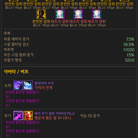
완전한 광휘
완전한 광휘
완전한 광휘
완전한 광휘
완전한 광휘
완전한 광휘
완전한 광휘
튠Lv3 · 195pt
튠Lv3 · 195pt
튠Lv3 · 195pt
튠Lv3 · 195pt
튠Lv3 · 195pt
튠Lv3 · 195pt
튠Lv3 · 195pt
완전한 광휘
태초의 광휘
태초의 광휘
태초의 광휘
튠Lv3 · 195pt
튠Lv0 · 205pt
튠Lv0 · 205pt
튠Lv0 · 205pt
축복
최종 데미지 증가
73%
스킬 쿨타임 감소
18.5%
버프력
11020
모든 스킬 범위 증가
15%
모험가 명성
5510
열대야의 추억
오라
기억의 안개
찬란한 붉은빛 엠블렘[지
능]
찬란한 붉은빛 엠블렘[지
능]
레어 무기 클론 아바타[75Lv]
무기
지능 55 증가
행운의 붉은 말 포니포니
찬란한 붉은빛 엠블렘[지
능]
찬란한 붉은빛 엠블렘[지
능]