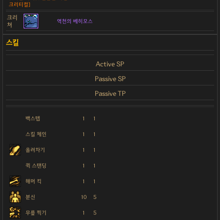
크리티컬]
크리
역천의 베히모스
쳐
Active SP
Passive SP
Passive TP
백스텝
1
1
스킬 체인
1
1
올려차기
1
1
퀵 스탠딩
1
1
해머 킥
1
1
분신
10
5
무릎 찍기
1
5