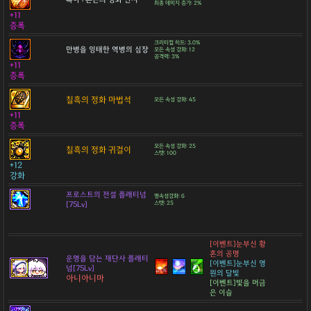
최종 데미지 증가: 2%
+11
증폭
크리티컬 히트: 3.0%
만병을 잉태한 역병의 심장
모든 속성 강화: 12
공격력: 3%
+11
증폭
칠흑의 정화 마법석
모든 속성 강화: 45
+11
증폭
모든 속성 강화: 25
칠흑의 정화 귀걸이
스탯: 100
+12
강화
프로스트의 전설 플래티넘
명속성강화: 6
[75Lv]
스탯: 25
[이벤트]눈부신 황
혼의 공명
운명을 담는 재단사 플래티
[이벤트]눈부신 영
넘[75Lv]
원의 달빛
아니아니마
[이벤트]빛을 머금
은 이슬