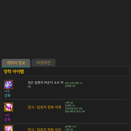
타임라인
캐릭터 정보
검은 질병의 파운더 오브 마
모든 속성 강화: 15
나
공격력: 30
+13
강화
스탯: 40
공격력: 10
잠식 : 칠흑의 정화 어깨
크리티컬 히트: 5%
최종 데미지 증가: 3%
+10
증폭
공격력: 110
잠식 : 칠흑의 정화 상의
스탯: 90