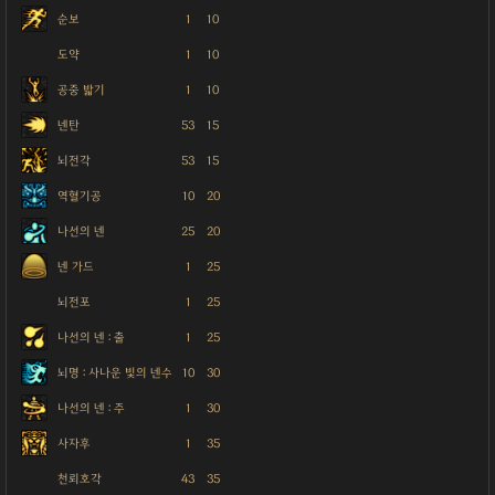
순보
1
10
도약
1
10
공중 밟기
1
10
넨탄
53
15
뇌전각
53
15
역혈기공
10
20
나선의 넨
25
20
넨 가드
1
25
뇌전포
1
25
나선의 넨 : 출
1
25
뇌명 : 사나운 빛의 넨수
10
30
나선의 넨 : 주
1
30
사자후
1
35
천뢰호각
43
35