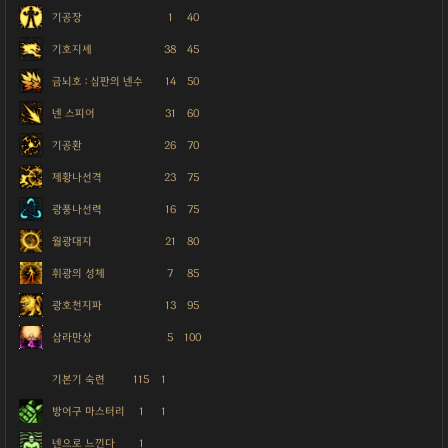
기공장
1
40
기호지세
38
45
금뇌호 : 심판의 넨수
14
50
넨 스피어
31
60
기공환
26
70
제황나선격
23
75
광풍나선력
16
75
월광대지
21
80
휘광의 성체
7
85
광호천지파
13
95
삼라만상
5
100
기본기 숙련
115
1
방어구 마스터리
1
1
넨으로 느낀다
1