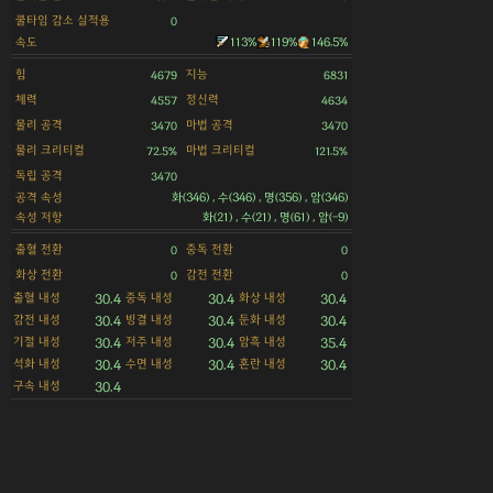
쿨타임 감소 실적용
0
속도
113%
119%
146.5%
힘
지능
4679
6831
체력
정신력
4557
4634
물리 공격
마법 공격
3470
3470
물리 크리티컬
마법 크리티컬
72.5%
121.5%
독립 공격
3470
공격 속성
화(346) , 수(346) , 명(356) , 암(346)
속성 저항
화(21) , 수(21) , 명(61) , 암(-9)
출혈 전환
중독 전환
0
0
화상 전환
감전 전환
0
0
출혈 내성
중독 내성
화상 내성
30.4
30.4
30.4
감전 내성
빙결 내성
둔화 내성
30.4
30.4
30.4
기절 내성
저주 내성
암흑 내성
30.4
30.4
35.4
석화 내성
수면 내성
혼란 내성
30.4
30.4
30.4
구속 내성
30.4