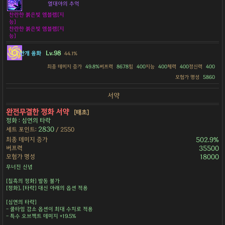
열대야의 추억
찬란한 붉은빛 엠블렘[지
능]
찬란한 붉은빛 엠블렘[지
능]
Lv.98
안개 융화
44.1%
최종 데미지 증가
49.8%
버프력
8678
힘
400
지능
400
체력
400
정신력
400
모험가 명성
5860
서약
완전무결한 정화 서약
[태초]
정화 : 심연의 타락
2830
세트 포인트:
/ 2550
최종 데미지 증가
502.9%
버프력
35500
모험가 명성
18000
무너진 신념
[칠흑의 정화] 발동 불가
[정화], [타락] 대신 아래의 옵션 적용
[심연의 타락]
- 쿨타임 감소 옵션이 최대 수치로 적용
- 특수 오브젝트 데미지 +19.5%