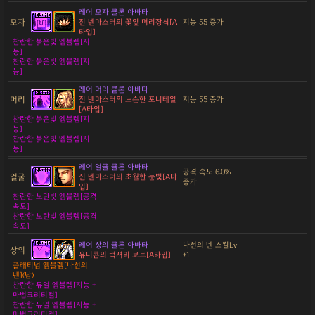
레어 모자 클론 아바타
모자
진 넨마스터의 꽃잎 머리장식[A
지능 55 증가
타입]
찬란한 붉은빛 엠블렘[지
능]
찬란한 붉은빛 엠블렘[지
능]
레어 머리 클론 아바타
머리
진 넨마스터의 느슨한 포니테일
지능 55 증가
[A타입]
찬란한 붉은빛 엠블렘[지
능]
찬란한 붉은빛 엠블렘[지
능]
레어 얼굴 클론 아바타
공격 속도 6.0%
얼굴
진 넨마스터의 초월한 눈빛[A타
증가
입]
찬란한 노란빛 엠블렘[공격
속도]
찬란한 노란빛 엠블렘[공격
속도]
레어 상의 클론 아바타
나선의 넨 스킬Lv
상의
유니콘의 럭셔리 코트[A타입]
+1
플래티넘 엠블렘[나선의
넨](남)
찬란한 듀얼 엠블렘[지능 +
마법크리티컬]
찬란한 듀얼 엠블렘[지능 +
마법크리티컬]