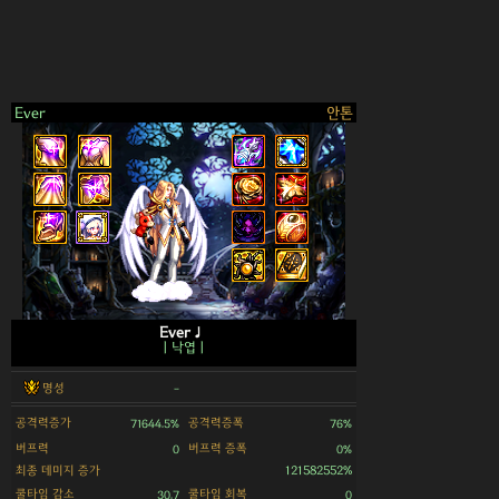
Ever
안톤
>
Ever♩
ㅣ낙엽ㅣ
명성
-
공격력증가
공격력증폭
71644.5%
76%
버프력
버프력 증폭
0
0%
최종 데미지 증가
121582552%
쿨타임 감소
쿨타임 회복
30.7
0