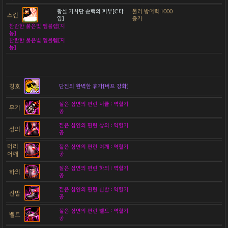
왕실 기사단 순백의 피부[C타
물리 방어력 1000
스킨
입]
증가
찬란한 붉은빛 엠블렘[지
능]
찬란한 붉은빛 엠블렘[지
능]
칭호
단진의 완벽한 휴가[버프 강화]
짙은 심연의 편린 너클 : 역혈기
무기
공
짙은 심연의 편린 상의 : 역혈기
상의
공
머리
짙은 심연의 편린 어깨 : 역혈기
어깨
공
짙은 심연의 편린 하의 : 역혈기
하의
공
짙은 심연의 편린 신발 : 역혈기
신발
공
짙은 심연의 편린 벨트 : 역혈기
벨트
공