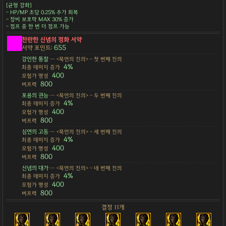
[균형 강화]
- HP/MP 초당 0.25% 추가 회복
- 장비 보호막 MAX 30% 증가
- 점프 중 한 번 더 점프 가능
찬란한 신념의 정화 서약
655
서약 포인트:
강인한 통찰
— <묵언의 진의> - 첫 번째 진의
4%
최종 데미지 증가
400
모험가 명성
800
버프력
포용의 권능
— <묵언의 진의> - 두 번째 진의
4%
최종 데미지 증가
400
모험가 명성
800
버프력
심연의 고동
— <묵언의 진의> - 세 번째 진의
4%
최종 데미지 증가
400
모험가 명성
800
버프력
신념의 대가
— <묵언의 진의> - 네 번째 진의
4%
최종 데미지 증가
400
모험가 명성
800
버프력
결정 11개