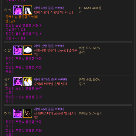
레어 하의 클론 아바타
HP MAX 400 증
하의
던파스쿨의 스쿨팬츠[D타입]
가
플래티넘 엠블렘[나선의
넨](남)
찬란한 듀얼 엠블렘[지능 +
마법크리티컬]
찬란한 듀얼 엠블렘[지능 +
마법크리티컬]
레어 신발 클론 아바타
이동 속도 6.0%
신발
사뿐사뿐 청룡의 근두운 [남격투
증가
가]
찬란한 푸른빛 엠블렘[이동
속도]
찬란한 푸른빛 엠블렘[이동
속도]
목가
레어 목가슴 클론 아바타
공격 속도 6.0%
슴
순백의 미카엘 은빛 날개
증가
찬란한 노란빛 엠블렘[공격
속도]
찬란한 노란빛 엠블렘[공격
속도]
레어 허리 클론 아바타
허리
진 넨마스터의 굵은끈 벨트[A타
회피율 5.5% 증가
입]
찬란한 푸른빛 엠블렘[이동
속도]
찬란한 푸른빛 엠블렘[이동
속도]