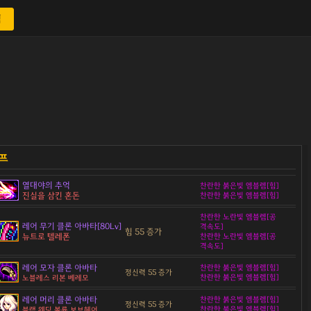
색
열대야의 추억
찬란한 붉은빛 엠블렘[힘]
진실을 삼킨 혼돈
찬란한 붉은빛 엠블렘[힘]
찬란한 노란빛 엠블렘[공
레어 무기 클론 아바타[80Lv]
격속도]
힘 55 증가
뉴트로 텔레폰
찬란한 노란빛 엠블렘[공
격속도]
레어 모자 클론 아바타
찬란한 붉은빛 엠블렘[힘]
정신력 55 증가
찬란한 붉은빛 엠블렘[힘]
노블레스 리본 베레모
레어 머리 클론 아바타
찬란한 붉은빛 엠블렘[힘]
정신력 55 증가
찬란한 붉은빛 엠블렘[힘]
블랙 웨딩 볼륨 보브헤어