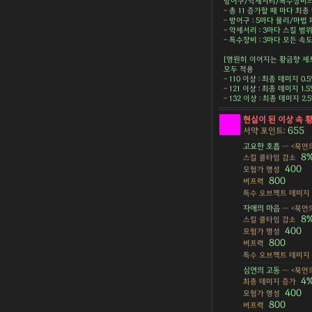
방어구/악세서리/특수장비의 
- 총 11 증가할 때 마다 최종 
- 방어구 : 5마다 물리/마법 피
- 악세서리 : 3마다 스킬 범위 
- 특수장비 : 3마다 모든 속도 
[영원히 이어지는 황금향 세
모두 적용
- 110 이상 : 최종 데미지 0.
- 121 이상 : 최종 데미지 1.
- 132 이상 : 최종 데미지 2
현실이 된 이상 속 
655
서약 포인트:
고요한 호흡
— <묵언의
8
스킬 쿨타임 감소
400
모험가 명성
800
버프력
특수 오브젝트 데미지
자애의 마음
— <묵언의
8
스킬 쿨타임 감소
400
모험가 명성
800
버프력
특수 오브젝트 데미지
심연의 고동
— <묵언의
4
최종 데미지 증가
400
모험가 명성
800
버프력