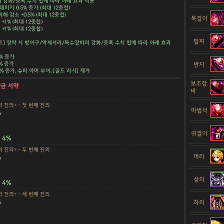
강화/증폭 수치 합에 따라 아래 효과 적용
데미지 0.5% 증가 (최대 12중첩)
해 감소 +0.5% (최대 12중첩)
목걸이
+1% (최대 12중첩)
+1% (최대 12중첩)
팔찌
트] 장착 시 방어구/악세서리/특수장비의 강화/증폭 수치 합에 따라 아래 효과
5% 증가
5% 증가
반지
.5% 증가, 슈퍼 아머 부여, [골드 러시] 제거
보조장
황금 서약
비
 진의> - 첫 번째 진의
마법석
%
귀걸이
4%
 진의> - 두 번째 진의
머리
%
상의
4%
 진의> - 세 번째 진의
%
하의