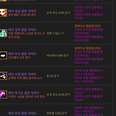
찬란한 노란빛 엠블렘[공
레어 얼굴 클론 아바타
격속도]
공격 속도 6.0% 증가
찬란한 노란빛 엠블렘[공
블랙 웨딩 귀걸이와 렌즈
격속도]
플래티넘 엠블렘[성화]
레어 상의 클론 아바타
찬란한 녹색빛 엠블렘[물
성화 스킬Lv +1
리크리티컬]
차원 여행자의 스트랩 하이딩 코
찬란한 녹색빛 엠블렘[물
트[C타입]
리크리티컬]
플래티넘 엠블렘[성화]
찬란한 녹색빛 엠블렘[물
레어 하의 클론 아바타
HP MAX 400 증가
리크리티컬]
언더웨어 코튼 팬츠
찬란한 녹색빛 엠블렘[물
리크리티컬]
찬란한 듀얼 엠블렘[공격
레어 신발 클론 아바타
속도 + 이동속도]
힘 55 증가
찬란한 듀얼 엠블렘[공격
순백의 서약 웨딩 플라워 슈즈
속도 + 이동속도]
찬란한 노란빛 엠블렘[공
레어 목가슴 클론 아바타
격속도]
공격 속도 6.0% 증가
찬란한 노란빛 엠블렘[공
악연의 사슬을 끊어낸 자의 망토
격속도]
찬란한 듀얼 엠블렘[공격
속도 + 이동속도]
레어 허리 클론 아바타
회피율 5.5% 증가
찬란한 듀얼 엠블렘[공격