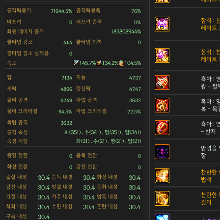
공격력증가
공격력증폭
71644.5%
76%
잠식 :
버프력
버프력 증폭
0
0%
레이트 
최종 데미지 증가
183808944%
쿨타임 감소
쿨타임 회복
41.4
0
잠식 :
쿨타임 감소 실적용
0
레이트 
속도
145.7%
134.2%
104.5%
힘
지능
7134
4737
흑아 :
광 - 팔
체력
정신력
4896
4747
물리 공격
마법 공격
4249
3632
흑아 :
복 - 
물리 크리티컬
마법 크리티컬
94.5%
72.5%
독립 공격
3632
흑아 :
- 반지
공격 속성
화(351) , 수(341) , 명(351) , 암(341)
속성 저항
화(21) , 수(21) , 명(21) , 암(21)
만병을 
출혈 전환
중독 전환
장
0
0
화상 전환
감전 전환
0
0
찬란한 
출혈 내성
중독 내성
화상 내성
30.4
30.4
30.4
법석
감전 내성
빙결 내성
둔화 내성
30.4
30.4
30.4
찬란한 
기절 내성
저주 내성
암흑 내성
30.4
30.4
30.4
걸이
석화 내성
수면 내성
혼란 내성
30.4
30.4
30.4
구속 내성
30.4