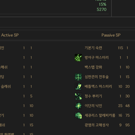
15%
5270
Active SP
Passive SP
체인
1
1
기본기 숙련
115
1
텝
1
1
방어구 마스터리
1
1
스매쉬
1
1
백스텝 강화
1
10
탠딩
1
1
심판관의 전투술
1
15
 슬래쉬
1
1
배틀액스 마스터리
10
20
1
5
정수 뿌리기
1
30
1
10
이단의 낙인
25
48
막기
1
10
세큐리스 말레피카룸
16
75
 대쉬
1
15
광염의 고해성사
9
95
의 화염병
1
15