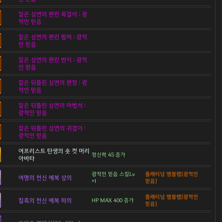
짙은 심연의 편린 목걸이 : 광
적인 믿음
짙은 심연의 편린 팔찌 : 광적
인 믿음
짙은 심연의 편린 반지 : 광적
인 믿음
짙은 뒤틀린 심연의 완장 : 광
적인 믿음
짙은 뒤틀린 심연의 마법석 :
광적인 믿음
짙은 뒤틀린 심연의 귀걸이 :
광적인 믿음
여프리스트 탄생의 숏 컷 머리
정신력 45 증가
아바타
광적인 믿음 스킬Lv
플래티넘 엠블렘[광적인
여명의 천신 예복 상의
+1
믿음]
플래티넘 엠블렘[광적인
칠흑의 천신 예복 하의
HP MAX 400 증가
믿음]