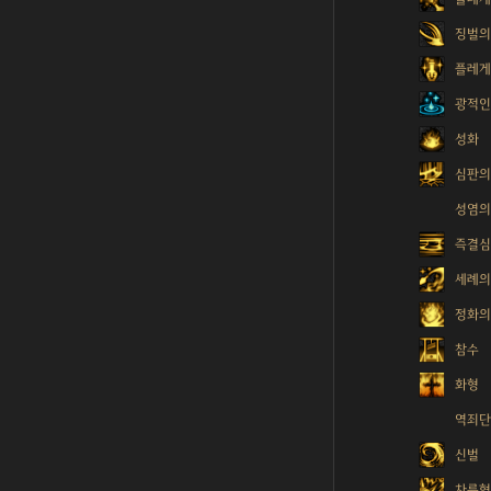
징벌의
플레게
광적인
성화
심판의
성염의
즉결
세례의
정화의
참수
화형
역죄
신벌
차륜