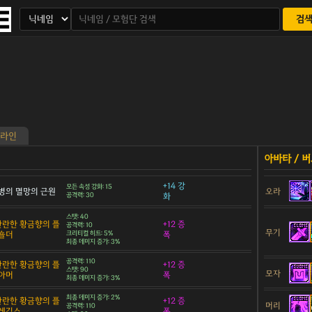
검
라인
+14 강
모든 속성 강화: 15
병의 멸망의 근원
오라
공격력: 30
화
스탯: 40
 찬란한 황금향의 플
+12 증
공격력: 10
무기
숄더
크리티컬 히트: 5%
폭
최종 데미지 증가: 3%
공격력: 110
 찬란한 황금향의 플
+12 증
스탯: 90
모자
아머
폭
최종 데미지 증가: 3%
최종 데미지 증가: 2%
 찬란한 황금향의 플
+12 증
머리
공격력: 110
 레깅스
폭