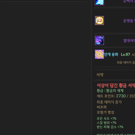
순백의 
운명을 
열대야
안개 융화
Lv.97
4
최종 데미지 
서약
이상이 담긴 황금 서
황금 : 황금의 세계
2730
세트 포인트:
/ 25
최종 데미지 증가
버프력
모험가 명성
모든 속도 +7%
스킬 범위 +7%
받는 피해 감소 +7%