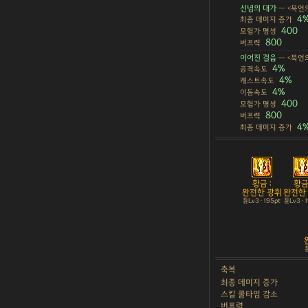
신념의 대가
— <묵언의
4
최종 데미지 증가
400
모험가 명성
800
버프력
이어진 걸음
— <묵언
4%
공격속도
4%
캐스트속도
4%
이동속도
400
모험가 명성
800
버프력
4
최종 데미지 증가
황금 :
황금 
완전한 광휘
완전한
튠Lv3 · 195pt
튠Lv3 · 
튠
축복
최종 데미지 증가
스킬 쿨타임 감소
버프력