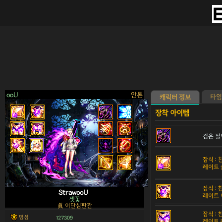
ooU
안톤
타임
캐릭터 정보
검은 질
>
잠식 :
레이트 
잠식 :
StrawooU
레이트 
잿꽃
眞 이단심판관
잠식 :
명성
127309
레이트