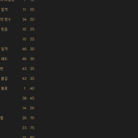
 일격
11
20
의 정수
34
20
 믿음
10
25
10
25
 일격
46
30
 쇄도
46
30
심판
43
35
 불길
43
35
 불꽃
1
40
38
45
14
50
단멸
26
70
23
75
형
21
80