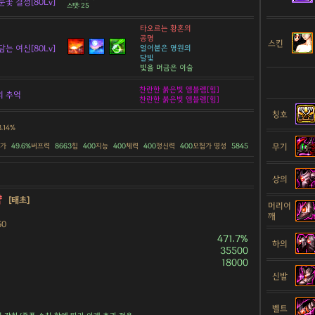
눈꽃 결정[80Lv]
스탯: 25
타오르는 황혼의
공명
스킨
담는 여신[80Lv]
얼어붙은 영원의
달빛
빛을 머금은 이슬
찬란한 붉은빛 엠블렘[힘]
의 추억
찬란한 붉은빛 엠블렘[힘]
칭호
3.14%
무기
증가
49.6%
버프력
8663
힘
400
지능
400
체력
400
정신력
400
모험가 명성
5845
상의
약
[태초]
머리어
깨
50
471.7%
하의
35500
18000
신발
벨트