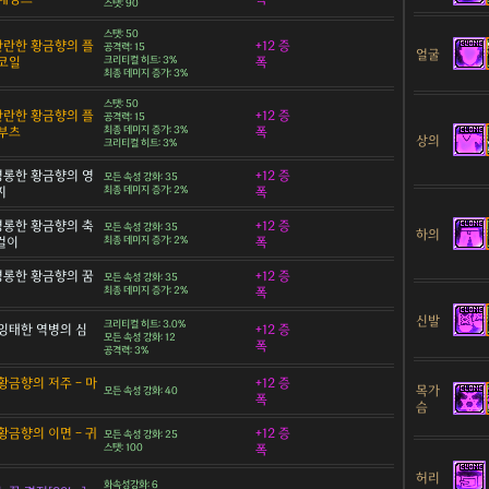
스탯: 90
스탯: 50
 찬란한 황금향의 플
+12 증
공격력: 15
얼굴
코일
크리티컬 히트: 3%
폭
최종 데미지 증가: 3%
스탯: 50
 찬란한 황금향의 플
+12 증
공격력: 15
부츠
최종 데미지 증가: 3%
폭
상의
크리티컬 히트: 3%
 영롱한 황금향의 영
+12 증
모든 속성 강화: 35
찌
최종 데미지 증가: 2%
폭
 영롱한 황금향의 축
+12 증
모든 속성 강화: 35
하의
목걸이
최종 데미지 증가: 2%
폭
 영롱한 황금향의 꿈
+12 증
모든 속성 강화: 35
최종 데미지 증가: 2%
폭
신발
크리티컬 히트: 3.0%
잉태한 역병의 심
+12 증
모든 속성 강화: 12
폭
공격력: 3%
황금향의 저주 - 마
+12 증
목가
모든 속성 강화: 40
폭
슴
황금향의 이면 - 귀
+12 증
모든 속성 강화: 25
스탯: 100
폭
허리
화속성강화: 6