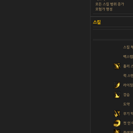
모든 스킬 범위 증가
모험가 명성
스킬 
백스
홀리 
퀵 스
라이징
강습
도약
무기 
컷 인
플레게