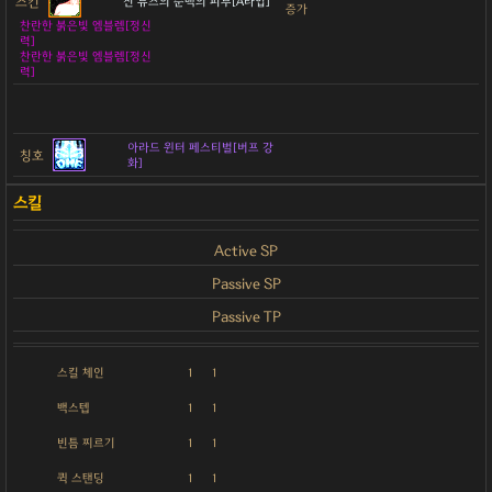
스킨
진 뮤즈의 순백의 피부[A타입]
증가
찬란한 붉은빛 엠블렘[정신
력]
찬란한 붉은빛 엠블렘[정신
력]
아라드 윈터 페스티벌[버프 강
칭호
화]
Active SP
Passive SP
Passive TP
스킬 체인
1
1
백스텝
1
1
빈틈 찌르기
1
1
퀵 스탠딩
1
1