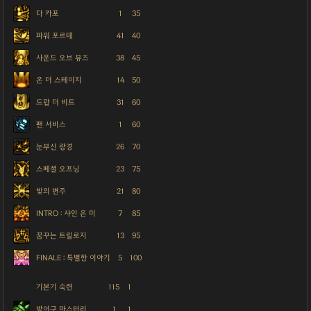
다 카포
1
35
파워 포르테
41
40
사운드 오브 뮤즈
38
45
온 더 스테이지
14
50
드랍 더 비트
31
60
팬 서비스
1
60
눈부신 광경
26
70
스페셜 오프닝
23
75
빛의 변주
21
80
INTRO : 샤인 온 미
7
85
꿈꾸는 트릴로지
13
95
FINALE : 특별한 이야기
5
100
기본기 숙련
115
1
방어구 마스터리
1
1