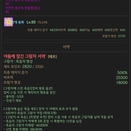
력]
찬란한 붉은빛 엠블렘[정신
력]
Lv.93
안개 융화
75.23%
최종 데미지 증가
48.5%
버프력
8588
힘
400
지능
400
체력
400
정신력
400
모험가 명성
5770
서약
어둠에 잠긴 그림자 서약
[태초]
그림자 : 죽음의 형상
2820
세트 포인트:
/ 2550
최종 데미지 증가
506%
버프력
35500
모험가 명성
18000
[그림자에 스민 죽음][장비 발동 옵션]
장비 스킬 시전 시 캐릭터의 행동을 중단
- 쿨타임 : 0.5초
- 각성기 제외
[그림자에 숨은 죽음 세트] 장착 시 아래의 효과 추가 발동
- 4초마다 죽음의 그림자 저장 (최대 5개)
- [그림자 속 죽음], [희생양 추적] 장비 스킬 사용 시 죽음의 그림자를 날려 적을 공격
- 죽음의 그림자가 적에게 5회 중첩 시 폭발하는 낙인을 남김
- 죽음의 그림자 피해량 : 40,830%
- 낙인 폭발 피해량 : 68,040%