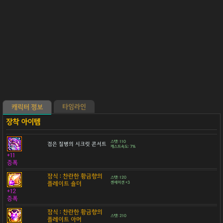
타임라인
캐릭터 정보
스탯: 110
검은 질병의 시크릿 콘서트
캐스트속도: 7%
+11
증폭
잠식 : 찬란한 황금향의
스탯: 120
플레이트 숄더
센세이션 +3
+12
증폭
잠식 : 찬란한 황금향의
스탯: 210
플레이트 아머