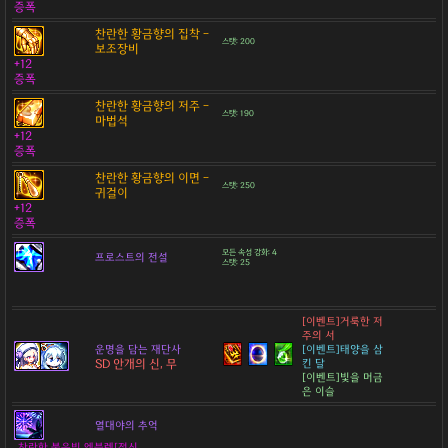
증폭
찬란한 황금향의 집착 -
스탯: 200
보조장비
+12
증폭
찬란한 황금향의 저주 -
스탯: 190
마법석
+12
증폭
찬란한 황금향의 이면 -
스탯: 250
귀걸이
+12
증폭
모든 속성 강화: 4
프로스트의 전설
스탯: 25
[이벤트]거룩한 저
주의 서
운명을 담는 재단사
[이벤트]태양을 삼
SD 안개의 신, 무
킨 달
[이벤트]빛을 머금
은 이슬
열대야의 추억
찬란한 붉은빛 엠블렘[정신