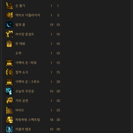
손 풀기
1
1
액티브 이퀄라이저
1
5
밤과 꿈
19
10
라이징 문설트
1
10
핫 데뷔
1
10
도약
1
10
이펙터 온 : 파워
1
15
컬쳐 쇼크
1
15
이펙터 온 : 그루브
1
20
오늘의 주인공
10
20
거리 공연
1
20
비비드
1
25
파핑파핑 스펙트럼
18
30
러블리 템포
10
30