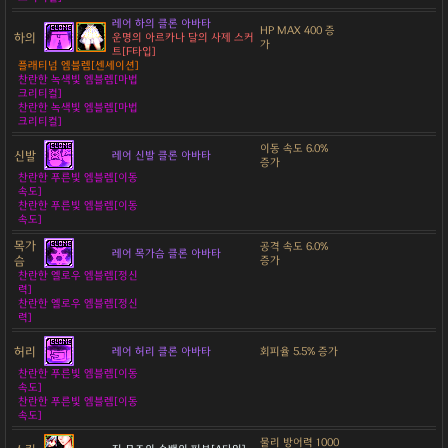
레어 하의 클론 아바타
HP MAX 400 증
하의
운명의 아르카나 달의 사제 스커
가
트[F타입]
플래티넘 엠블렘[센세이션]
찬란한 녹색빛 엠블렘[마법
크리티컬]
찬란한 녹색빛 엠블렘[마법
크리티컬]
이동 속도 6.0%
신발
레어 신발 클론 아바타
증가
찬란한 푸른빛 엠블렘[이동
속도]
찬란한 푸른빛 엠블렘[이동
속도]
목가
공격 속도 6.0%
레어 목가슴 클론 아바타
슴
증가
찬란한 옐로우 엠블렘[정신
력]
찬란한 옐로우 엠블렘[정신
력]
허리
레어 허리 클론 아바타
회피율 5.5% 증가
찬란한 푸른빛 엠블렘[이동
속도]
찬란한 푸른빛 엠블렘[이동
속도]
물리 방어력 1000