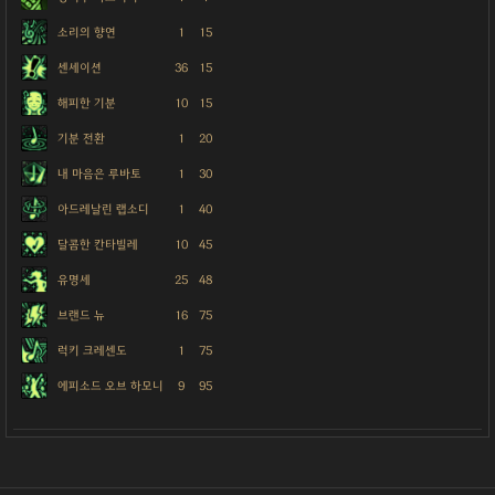
소리의 향연
1
15
센세이션
36
15
해피한 기분
10
15
기분 전환
1
20
내 마음은 루바토
1
30
아드레날린 랩소디
1
40
달콤한 칸타빌레
10
45
유명세
25
48
브랜드 뉴
16
75
럭키 크레센도
1
75
에피소드 오브 하모니
9
95