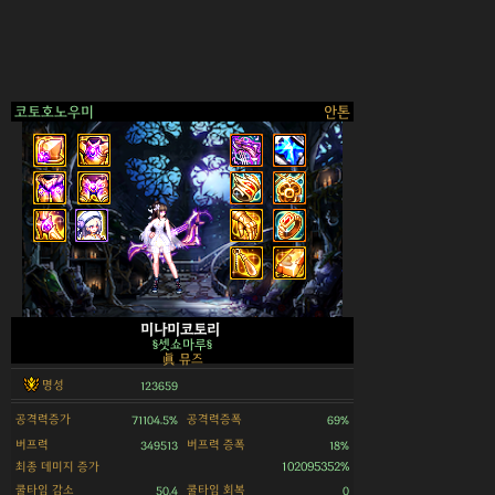
코토호노우미
안톤
>
미나미코토리
§셋쇼마루§
眞 뮤즈
명성
123659
공격력증가
공격력증폭
71104.5%
69%
버프력
버프력 증폭
349513
18%
최종 데미지 증가
102095352%
쿨타임 감소
쿨타임 회복
50.4
0