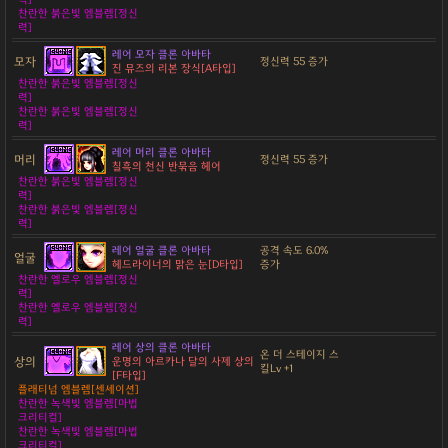
찬란한 붉은빛 엠블렘[정신
력]
레어 모자 클론 아바타
모자
정신력 55 증가
진 뮤즈의 리본 장식[A타입]
찬란한 붉은빛 엠블렘[정신
력]
찬란한 붉은빛 엠블렘[정신
력]
레어 머리 클론 아바타
머리
정신력 55 증가
칠흑의 천신 반묶음 헤어
찬란한 붉은빛 엠블렘[정신
력]
찬란한 붉은빛 엠블렘[정신
력]
레어 얼굴 클론 아바타
공격 속도 6.0%
얼굴
헤드라이너의 맑은 눈[D타입]
증가
찬란한 옐로우 엠블렘[정신
력]
찬란한 옐로우 엠블렘[정신
력]
레어 상의 클론 아바타
온 더 스테이지 스
상의
운명의 아르카나 달의 사제 상의
킬Lv +1
[F타입]
플래티넘 엠블렘[센세이션]
찬란한 녹색빛 엠블렘[마법
크리티컬]
찬란한 녹색빛 엠블렘[마법
크리티컬]