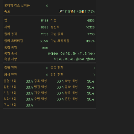
쿨타임 감소 실적용
0
속도
111%
114%
117.5%
힘
지능
6498
6853
체력
정신력
6695
10326
물리 공격
마법 공격
2733
2733
물리 크리티컬
마법 크리티컬
60.5%
119.5%
독립 공격
3131
공격 속성
화(144) , 수(144) , 명(144) , 암(144)
속성 저항
화(34) , 수(34) , 명(34) , 암(34)
출혈 전환
중독 전환
0
0
화상 전환
감전 전환
0
0
출혈 내성
중독 내성
화상 내성
30.4
30.4
30.4
감전 내성
빙결 내성
둔화 내성
30.4
30.4
30.4
기절 내성
저주 내성
암흑 내성
30.4
30.4
30.4
석화 내성
수면 내성
혼란 내성
30.4
30.4
30.4
구속 내성
30.4