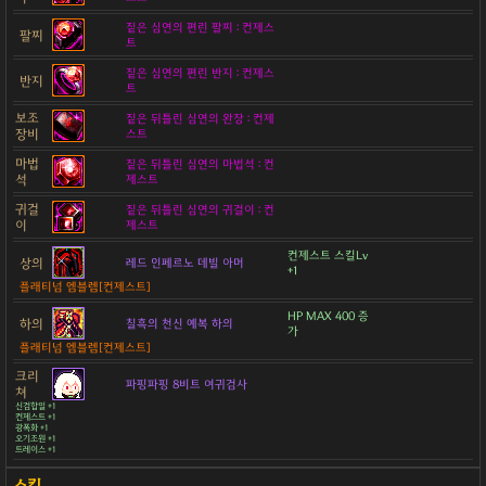
짙은 심연의 편린 팔찌 : 컨제스
팔찌
트
짙은 심연의 편린 반지 : 컨제스
반지
트
보조
짙은 뒤틀린 심연의 완장 : 컨제
장비
스트
마법
짙은 뒤틀린 심연의 마법석 : 컨
석
제스트
귀걸
짙은 뒤틀린 심연의 귀걸이 : 컨
이
제스트
컨제스트 스킬Lv
상의
레드 인페르노 데빌 아머
+1
플래티넘 엠블렘[컨제스트]
HP MAX 400 증
하의
칠흑의 천신 예복 하의
가
플래티넘 엠블렘[컨제스트]
크리
파핑파핑 8비트 여귀검사
쳐
신검합일 +1
컨제스트 +1
광폭화 +1
오기조원 +1
트레이스 +1