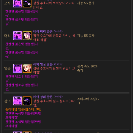
모자
정원 수호자의 보석장식 머리띠
지능 55 증가
[D타입]
찬란한 붉은빛 엠블렘[지
능]
찬란한 붉은빛 엠블렘[지
능]
레어 머리 클론 아바타
머리
정원 수호자의 반묶음 가시번 헤
지능 55 증가
어 [D타입]
찬란한 붉은빛 엠블렘[지
능]
찬란한 붉은빛 엠블렘[지
능]
레어 얼굴 클론 아바타
공격 속도 6.0%
얼굴
정원 수호자의 탄생석 귀걸이[D
증가
타입]
찬란한 옐로우 엠블렘[지
능]
찬란한 옐로우 엠블렘[지
능]
레어 상의 클론 아바타
스티그마 스킬Lv
상의
정원 수호자의 실크 원피스[D타
+1
입]
플래티넘 엠블렘[스티그마]
찬란한 녹색빛 엠블렘[마법
크리티컬]
찬란한 녹색빛 엠블렘[마법
크리티컬]