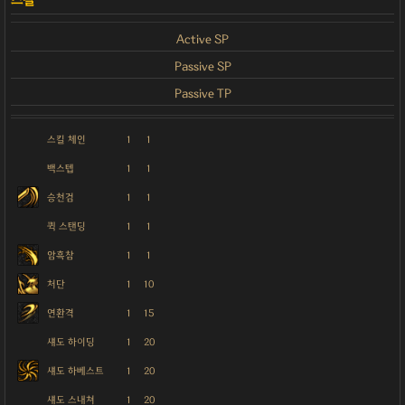
Active SP
Passive SP
Passive TP
스킬 체인
1
1
백스텝
1
1
승천검
1
1
퀵 스탠딩
1
1
암흑참
1
1
처단
1
10
연환격
1
15
섀도 하이딩
1
20
섀도 하베스트
1
20
섀도 스내쳐
1
20