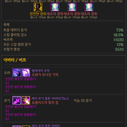
튠Lv3 · 195pt
튠Lv3 · 195pt
튠Lv3 · 195pt
튠Lv3 · 195pt
튠Lv3 · 195pt
튠Lv3 · 195pt
튠Lv3 · 195pt
완전한 광휘
태초의 광휘
태초의 광휘
태초의 광휘
튠Lv3 · 195pt
튠Lv0 · 205pt
튠Lv0 · 205pt
튠Lv0 · 205pt
축복
최종 데미지 증가
73%
스킬 쿨타임 감소
18.5%
버프력
11020
모든 스킬 범위 증가
15%
모험가 명성
5510
열대야의 추억
오라
조화가 무너진 기억
찬란한 붉은빛 엠블렘[지
능]
찬란한 붉은빛 엠블렘[지
능]
레어 무기 클론 아바타[75Lv]
무기
지능 55 증가
유클리드의 빛의 검
찬란한 붉은빛 엠블렘[지
능]
찬란한 붉은빛 엠블렘[지
능]
레어 모자 클론 아바타