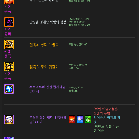
최종 데미지 증가: 2%
+12
증폭
크리티컬 히트: 3.0%
만병을 잉태한 역병의 심장
모든 속성 강화: 15
최종 데미지 증가: 4%
+12
증폭
칠흑의 정화 마법석
모든 속성 강화: 45
+12
증폭
모든 속성 강화: 25
칠흑의 정화 귀걸이
스탯: 100
+12
증폭
프로스트의 전설 플래티넘
수속성강화: 6
[30Lv]
스탯: 25
[이벤트]얼어붙은
황혼의 공명
운명을 담는 재단사 플래티
얼어붙은 영원의 달
넘[30Lv]
빛
[이벤트]빛을 머금
은 이슬