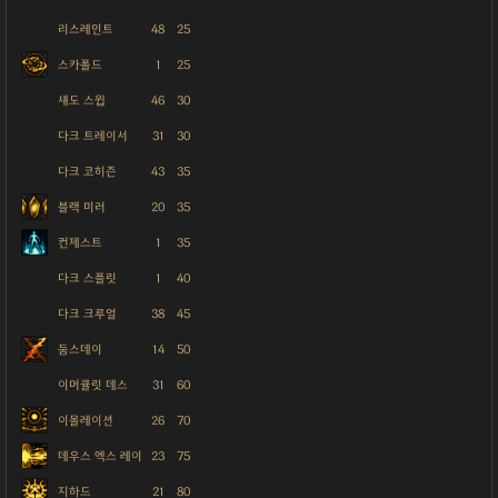
리스레인트
48
25
스카폴드
1
25
섀도 스윕
46
30
다크 트레이서
31
30
다크 코히즌
43
35
블랙 미러
20
35
컨제스트
1
35
다크 스플릿
1
40
다크 크루얼
38
45
둠스데이
14
50
이머큘릿 데스
31
60
이몰레이션
26
70
데우스 엑스 레이
23
75
지하드
21
80