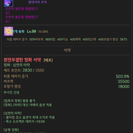
열대야의 추억
찬란한 붉은빛 엠블렘[지
능]
찬란한 붉은빛 엠블렘[지
능]
Lv.99
안개 융화
74.58%
최종 데미지 증가
50%
버프력
8693
힘
400
지능
400
체력
400
정신력
400
모험가 명성
5875
서약
완전무결한 정화 서약
[태초]
정화 : 심연의 타락
2830
세트 포인트:
/ 2550
최종 데미지 증가
502.9%
버프력
35500
모험가 명성
18000
무너진 신념
[칠흑의 정화] 발동 불가
[정화], [타락] 대신 아래의 옵션 적용
[심연의 타락]
- 쿨타임 감소 옵션이 최대 수치로 적용
- 특수 오브젝트 데미지 +19.5%
[균형 강화]