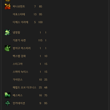
퍼니쉬먼트
7
85
아포스타테
13
95
디에스 이라에
5
100
냉정함
1
1
기본기 숙련
115
1
방어구 마스터리
1
1
백스텝 강화
1
10
스티그마
1
15
스파타 녹티스
1
15
가이던스
10
25
헤럴드 오브 다크니스
25
48
베스퍼스
16
75
인카네이션
9
95