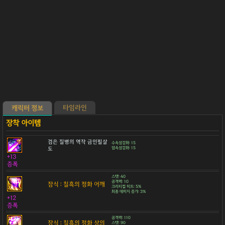
타임라인
캐릭터 정보
검은 질병의 역작 금인필살
수속성강화: 15
도
암속성강화: 15
+13
증폭
스탯: 40
공격력: 10
잠식 : 칠흑의 정화 어깨
크리티컬 히트: 5%
최종 데미지 증가: 3%
+12
증폭
공격력: 110
잠식 : 칠흑의 정화 상의
스탯: 90