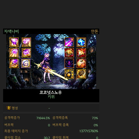
자색나비
안톤
>
코코넛스노우
키위
명성
-
공격력증가
공격력증폭
71644.5%
73%
버프력
버프력 증폭
0
0%
최종 데미지 증가
137715760%
쿨타임 감소
쿨타임 회복
30.7
0