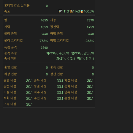
쿨타임 감소 실적용
0
속도
111%
114%
100.5%
힘
지능
4655
7370
체력
정신력
4359
4753
물리 공격
마법 공격
3440
3440
물리 크리티컬
마법 크리티컬
77.5%
122.5%
독립 공격
3440
공격 속성
화(334) , 수(359) , 명(334) , 암(359)
속성 저항
화(21) , 수(21) , 명(1) , 암(41)
출혈 전환
중독 전환
0
0
화상 전환
감전 전환
0
0
출혈 내성
중독 내성
화상 내성
30.1
30.1
30.1
감전 내성
빙결 내성
둔화 내성
30.1
30.1
30.1
기절 내성
저주 내성
암흑 내성
30.1
30.1
30.1
석화 내성
수면 내성
혼란 내성
30.1
30.1
30.1
구속 내성
30.1