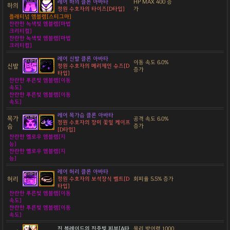
레어 하의 클론 아바타
HP MAX 400 증
하의
정원 수호자의 타이즈[D타입]
가
플래티넘 엠블렘[스티그마]
찬란한 녹색빛 엠블렘[마법
크리티컬]
찬란한 녹색빛 엠블렘[마법
크리티컬]
레어 신발 클론 아바타
이동 속도 6.0%
신발
정원 수호자의 메리제인 슈즈[D
증가
타입]
찬란한 푸른빛 엠블렘[이동
속도]
찬란한 푸른빛 엠블렘[이동
속도]
레어 목가슴 클론 아바타
목가
공격 속도 6.0%
정원 수호자의 장미 꽃잎 케이프
슴
증가
[D타입]
찬란한 옐로우 엠블렘[지
능]
찬란한 옐로우 엠블렘[지
능]
레어 허리 클론 아바타
허리
정원 수호자의 보석장식 벨트[D
회피율 5.5% 증가
타입]
찬란한 푸른빛 엠블렘[이동
속도]
찬란한 푸른빛 엠블렘[이동
속도]
진 블레이드의 진줏빛 피부[A타
물리 방어력 1000