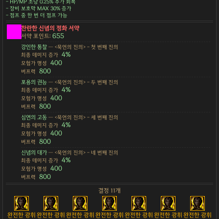
- HP/MP 초당 0.25% 추가 회복
- 장비 보호막 MAX 30% 증가
- 점프 중 한 번 더 점프 가능
찬란한 신념의 정화 서약
655
서약 포인트:
강인한 통찰
— <묵언의 진의> - 첫 번째 진의
4%
최종 데미지 증가
400
모험가 명성
800
버프력
포용의 권능
— <묵언의 진의> - 두 번째 진의
4%
최종 데미지 증가
400
모험가 명성
800
버프력
심연의 고동
— <묵언의 진의> - 세 번째 진의
4%
최종 데미지 증가
400
모험가 명성
800
버프력
신념의 대가
— <묵언의 진의> - 네 번째 진의
4%
최종 데미지 증가
400
모험가 명성
800
버프력
결정 11개
완전한 광휘
완전한 광휘
완전한 광휘
완전한 광휘
완전한 광휘
완전한 광휘
완전한 광휘