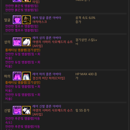
타입]
찬란한 붉은빛 엠블렘[힘]
찬란한 붉은빛 엠블렘[힘]
레어 얼굴 클론 아바타
공격 속도 6.0%
얼굴
야차마스크
증가
찬란한 옐로우 엠블렘[힘]
찬란한 옐로우 엠블렘[힘]
레어 상의 클론 아바타
검기상인 스킬Lv
상의
야생의 사파리 사모예드의 슈트
+1
[A타입]
플래티넘 엠블렘[검기상인]
찬란한 듀얼 엠블렘[힘 + 회
피율]
찬란한 듀얼 엠블렘[힘 + 회
피율]
레어 하의 클론 아바타
HP MAX 400 증
하의
검신의 비단 하의[C타입]
가
플래티넘 엠블렘[검기상인]
찬란한 듀얼 엠블렘[힘 + 회
피율]
찬란한 듀얼 엠블렘[힘 + 회
피율]
레어 신발 클론 아바타
신발
야생의 사파리 사모예드의 슈즈
힘 55 증가
[A타입]
찬란한 푸른빛 엠블렘[이동
속도]
찬란한 푸른빛 엠블렘[이동