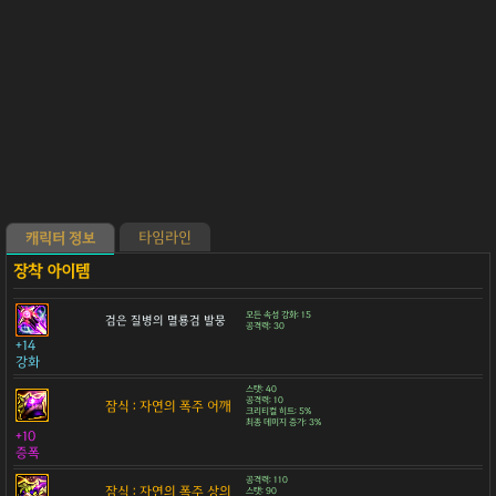
타임라인
캐릭터 정보
모든 속성 강화: 15
검은 질병의 멸룡검 발뭉
공격력: 30
+14
강화
스탯: 40
공격력: 10
잠식 : 자연의 폭주 어깨
크리티컬 히트: 5%
최종 데미지 증가: 3%
+10
증폭
공격력: 110
잠식 : 자연의 폭주 상의
스탯: 90