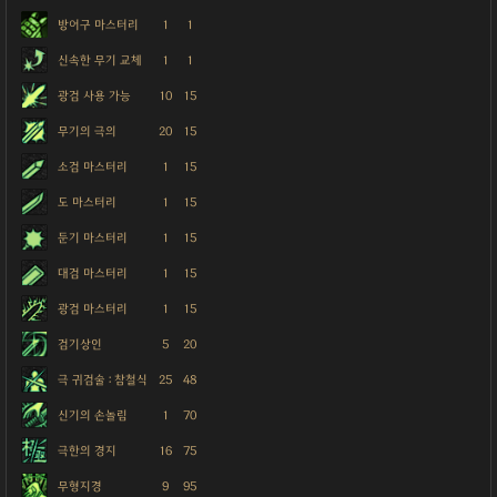
방어구 마스터리
1
1
신속한 무기 교체
1
1
광검 사용 가능
10
15
무기의 극의
20
15
소검 마스터리
1
15
도 마스터리
1
15
둔기 마스터리
1
15
대검 마스터리
1
15
광검 마스터리
1
15
검기상인
5
20
극 귀검술 : 참철식
25
48
신기의 손놀림
1
70
극한의 경지
16
75
무형지경
9
95