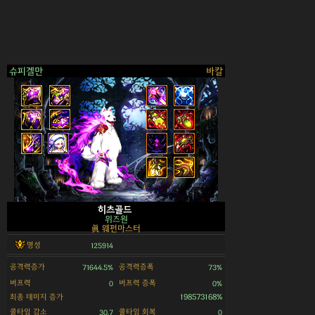
슈피겔만
바칼
>
히츠골드
위즈원
眞 웨펀마스터
명성
125914
공격력증가
공격력증폭
71644.5%
73%
버프력
버프력 증폭
0
0%
최종 데미지 증가
198573168%
쿨타임 감소
쿨타임 회복
30.7
0