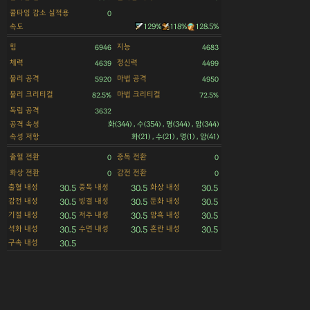
쿨타임 감소 실적용
0
속도
129%
118%
128.5%
힘
지능
6946
4683
체력
정신력
4639
4499
물리 공격
마법 공격
5920
4950
물리 크리티컬
마법 크리티컬
82.5%
72.5%
독립 공격
3632
공격 속성
화(344) , 수(354) , 명(344) , 암(344)
속성 저항
화(21) , 수(21) , 명(1) , 암(41)
출혈 전환
중독 전환
0
0
화상 전환
감전 전환
0
0
출혈 내성
중독 내성
화상 내성
30.5
30.5
30.5
감전 내성
빙결 내성
둔화 내성
30.5
30.5
30.5
기절 내성
저주 내성
암흑 내성
30.5
30.5
30.5
석화 내성
수면 내성
혼란 내성
30.5
30.5
30.5
구속 내성
30.5