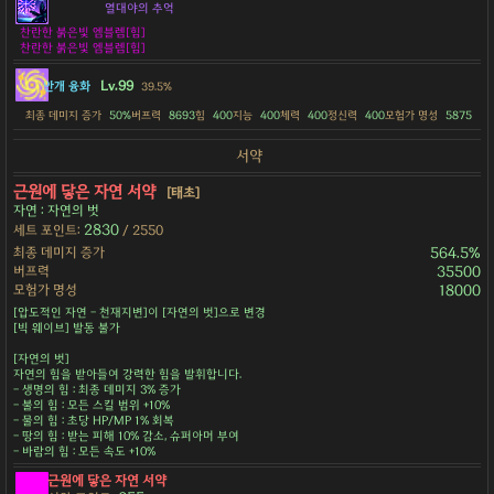
열대야의 추억
찬란한 붉은빛 엠블렘[힘]
찬란한 붉은빛 엠블렘[힘]
Lv.99
안개 융화
39.5%
최종 데미지 증가
50%
버프력
8693
힘
400
지능
400
체력
400
정신력
400
모험가 명성
5875
서약
근원에 닿은 자연 서약
[태초]
자연 : 자연의 벗
2830
세트 포인트:
/ 2550
최종 데미지 증가
564.5%
버프력
35500
모험가 명성
18000
[압도적인 자연 - 천재지변]이 [자연의 벗]으로 변경
[빅 웨이브] 발동 불가
[자연의 벗]
자연의 힘을 받아들여 강력한 힘을 발휘합니다.
- 생명의 힘 : 최종 데미지 3% 증가
- 불의 힘 : 모든 스킬 범위 +10%
- 물의 힘 : 초당 HP/MP 1% 회복
- 땅의 힘 : 받는 피해 10% 감소, 슈퍼아머 부여
- 바람의 힘 : 모든 속도 +10%
근원에 닿은 자연 서약