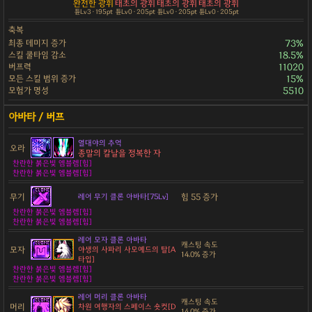
완전한 광휘
태초의 광휘
태초의 광휘
태초의 광휘
튠Lv3 · 195pt
튠Lv0 · 205pt
튠Lv0 · 205pt
튠Lv0 · 205pt
축복
최종 데미지 증가
73%
스킬 쿨타임 감소
18.5%
버프력
11020
모든 스킬 범위 증가
15%
모험가 명성
5510
열대야의 추억
오라
종말의 칼날을 정복한 자
찬란한 붉은빛 엠블렘[힘]
찬란한 붉은빛 엠블렘[힘]
무기
힘 55 증가
레어 무기 클론 아바타[75Lv]
찬란한 붉은빛 엠블렘[힘]
찬란한 붉은빛 엠블렘[힘]
레어 모자 클론 아바타
캐스팅 속도
모자
야생의 사파리 사모예드의 탈[A
14.0% 증가
타입]
찬란한 붉은빛 엠블렘[힘]
찬란한 붉은빛 엠블렘[힘]
레어 머리 클론 아바타
캐스팅 속도
머리
차원 여행자의 스페이스 숏컷[D
14.0% 증가