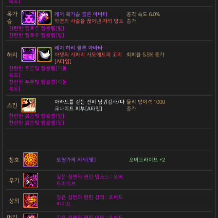
속도]
목가
레어 목가슴 클론 아바타
공격 속도 6.0%
슴
악연의 사슬을 끊어낸 자의 망토
증가
찬란한 옐로우 엠블렘[힘]
찬란한 옐로우 엠블렘[힘]
레어 허리 클론 아바타
허리
야생의 사파리 사모예드의 꼬리
회피율 5.5% 증가
[A타입]
찬란한 푸른빛 엠블렘[이동
속도]
찬란한 푸른빛 엠블렘[이동
속도]
아라드를 걷는 선비 남귀검사/다
물리 방어력 1000
스킨
크나이트 피부[A타입]
증가
찬란한 붉은빛 엠블렘[힘]
찬란한 붉은빛 엠블렘[힘]
칭호
모험가의 의지[빛]
오버드라이브 +2
짙은 심연의 편린 빔소드 : 오버
무기
드라이브
짙은 심연의 편린 상의 : 오버드
상의
라이브
머리
짙은 심연의 편린 어깨 : 오버드