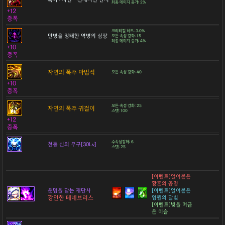
최종 데미지 증가: 2%
+12
증폭
크리티컬 히트: 3.0%
만병을 잉태한 역병의 심장
모든 속성 강화: 15
최종 데미지 증가: 4%
+10
증폭
자연의 폭주 마법석
모든 속성 강화: 40
+10
증폭
모든 속성 강화: 25
자연의 폭주 귀걸이
스탯: 100
+12
증폭
수속성강화: 6
천둥 신의 무구[30Lv]
스탯: 25
[이벤트]얼어붙은
황혼의 공명
운명을 담는 재단사
[이벤트]얼어붙은
강인한 테네브리스
영원의 달빛
[이벤트]빛을 머금
은 이슬