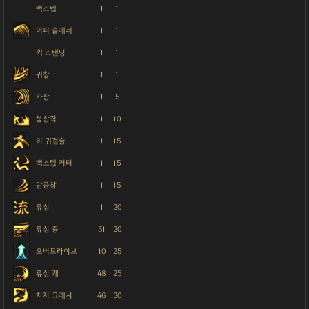
백스텝
1
1
어퍼 슬래쉬
1
1
퀵 스탠딩
1
1
귀참
1
1
카잔
1
5
붕산격
1
10
리 귀검술
1
15
백스텝 커터
1
15
단공참
1
15
류심
1
20
류심 충
51
20
오버드라이브
10
25
류심 쾌
48
25
차지 크래시
46
30