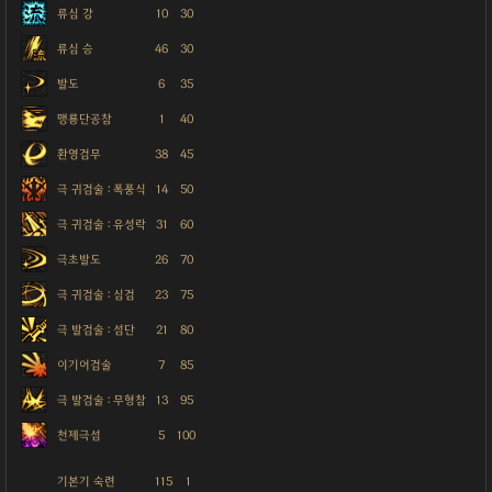
류심 강
10
30
류심 승
46
30
발도
6
35
맹룡단공참
1
40
환영검무
38
45
극 귀검술 : 폭풍식
14
50
극 귀검술 : 유성락
31
60
극초발도
26
70
극 귀검술 : 심검
23
75
극 발검술 : 섬단
21
80
이기어검술
7
85
극 발검술 : 무형참
13
95
천제극섬
5
100
기본기 숙련
115
1