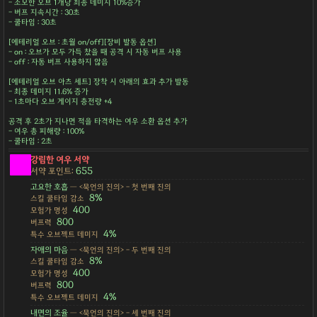
- 소모한 오브 1개당 최종 데미지 10%증가
- 버프 지속시간 : 30초
- 쿨타임 : 30초
[에테리얼 오브 : 초월 on/off][장비 발동 옵션]
- on : 오브가 모두 가득 찼을 때 공격 시 자동 버프 사용
- off : 자동 버프 사용하지 않음
[에테리얼 오브 아츠 세트] 장착 시 아래의 효과 추가 발동
- 최종 데미지 11.6% 증가
- 1초마다 오브 게이지 충전량 +4
공격 후 2초가 지나면 적을 타격하는 여우 소환 옵션 추가
- 여우 총 피해량 : 100%
- 쿨타임 : 2초
강림한 여우 서약
655
서약 포인트:
고요한 호흡
— <묵언의 진의> - 첫 번째 진의
8%
스킬 쿨타임 감소
400
모험가 명성
800
버프력
4%
특수 오브젝트 데미지
자애의 마음
— <묵언의 진의> - 두 번째 진의
8%
스킬 쿨타임 감소
400
모험가 명성
800
버프력
4%
특수 오브젝트 데미지
내면의 조율
— <묵언의 진의> - 세 번째 진의