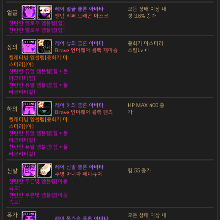
레어 얼굴 클론 아바타
모든 상태 이상 내
얼굴
팬텀 리퍼 드래곤 마스크
성 3.6% 증가
찬란한 옐로우 엠블렘[힘]
찬란한 옐로우 엠블렘[힘]
레어 상의 클론 아바타
중화기 마스터리
상의
Brave 언더웨어 블랙 캐미솔
스킬Lv +1
플래티넘 엠블렘[중화기 마
스터리](여)
찬란한 듀얼 엠블렘[힘 + 물
리크리티컬]
찬란한 듀얼 엠블렘[힘 + 물
리크리티컬]
레어 하의 클론 아바타
HP MAX 400 증
하의
Brave 언더웨어 블랙 팬츠
가
플래티넘 엠블렘[중화기 마
스터리](여)
찬란한 듀얼 엠블렘[힘 + 물
리크리티컬]
찬란한 듀얼 엠블렘[힘 + 물
리크리티컬]
레어 신발 클론 아바타
신발
힘 55 증가
수영 마니아 페디큐어
찬란한 푸른빛 엠블렘[이동
속도]
찬란한 푸른빛 엠블렘[이동
속도]
목가
모든 상태 이상 내
레어 목가슴 클론 아바타