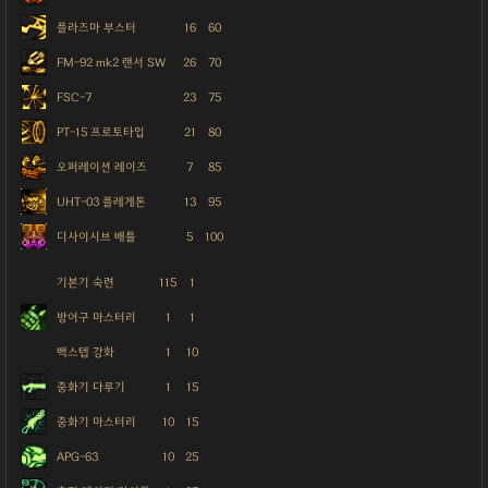
플라즈마 부스터
16
60
FM-92 mk2 랜서 SW
26
70
FSC-7
23
75
PT-15 프로토타입
21
80
오퍼레이션 레이즈
7
85
UHT-03 플레게톤
13
95
디사이시브 배틀
5
100
기본기 숙련
115
1
방어구 마스터리
1
1
백스텝 강화
1
10
중화기 다루기
1
15
중화기 마스터리
10
15
APG-63
10
25