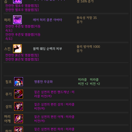
슴
성 3.6% 증가
찬란한 옐로우 엠블렘[힘]
찬란한 옐로우 엠블렘[힘]
화속성 저항 35
허리
레어 허리 클론 아바타
증가
찬란한 푸른빛 엠블렘[이동
속도]
찬란한 푸른빛 엠블렘[이동
속도]
물리 방어력 1000
스킨
블랙 웨딩 순백의 피부
증가
찬란한 붉은빛 엠블렘[힘]
찬란한 붉은빛 엠블렘[힘]
미라클
미라클
칭호
영롱한 무궁화
비전 +2
비전 +2
짙은 심연의 편린 핸드캐넌 : 미
무기
라클 비전(여)
짙은 심연의 편린 상의 : 미라클
상의
비전(여)
머리
짙은 심연의 편린 어깨 : 미라클
어깨
비전(여)
짙은 심연의 편린 하의 : 미라클
하의