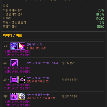
축복
최종 데미지 증가
73%
스킬 쿨타임 감소
18.5%
버프력
11020
모든 스킬 범위 증가
15%
모험가 명성
5510
열대야의 추억
오라
진실을 삼킨 혼돈
찬란한 붉은빛 엠블렘[힘]
찬란한 붉은빛 엠블렘[힘]
무기
힘 55 증가
레어 무기 클론 아바타[70Lv]
찬란한 붉은빛 엠블렘[힘]
찬란한 붉은빛 엠블렘[힘]
레어 모자 클론 아바타
모자
정신력 55 증가
팬텀 리퍼 드래곤 장식
찬란한 붉은빛 엠블렘[힘]
찬란한 붉은빛 엠블렘[힘]
레어 머리 클론 아바타
머리
정신력 55 증가
그레이스 노블 은빛 웨이브
찬란한 붉은빛 엠블렘[힘]
찬란한 붉은빛 엠블렘[힘]