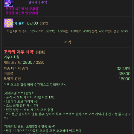
열대야의 추억
찬란한 붉은빛 엠블렘[힘]
찬란한 붉은빛 엠블렘[힘]
Lv.100
안개 융화
3.57%
최종 데미지 증가
53%
버프력
8893
힘
450
지능
450
체력
450
정신력
450
모험가 명성
6075
서약
조화의 여우 서약
[태초]
여우 : 초월
2830
세트 포인트:
/ 2550
최종 데미지 증가
332.9%
버프력
35500
모험가 명성
18000
여우 오브의 힘을 빌려 순간적으로 강해집니다.
[에테리얼 오브] 활성화
- 공격 시 오브 게이지 +11(쿨타임 1초)
- 1초마다 오브 게이지 +6
- 오브 최대 충전 개수 4개
- 던전 입장 시 오브 게이지 모두 충전
- 2초 동안 공격하지 않을 경우, 장비의 특수 오브젝트 공격으로 오브 게이지 충전 가능(쿨타임 2
초)
[에테리얼 오브 : 초월][장비 발동 옵션]
- 발동 시 게이지가 가득찬 오브를 모두 소모하여 버프 발동