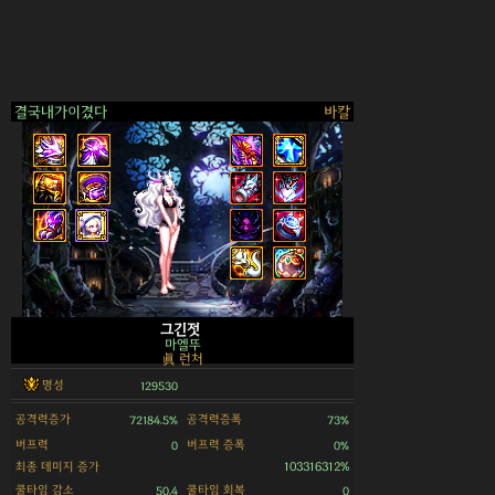
결국내가이겼다
바칼
>
그긴젓
마엘뚜
眞 런처
명성
129530
공격력증가
공격력증폭
72184.5%
73%
버프력
버프력 증폭
0
0%
최종 데미지 증가
103316312%
쿨타임 감소
쿨타임 회복
50.4
0