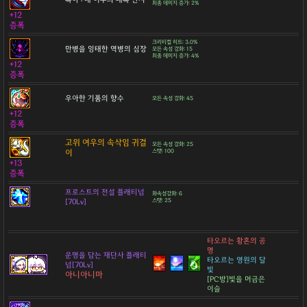
최종 데미지 증가: 2%
+12
증폭
크리티컬 히트: 3.0%
만병을 잉태한 역병의 심장
모든 속성 강화: 15
최종 데미지 증가: 4%
+12
증폭
우아한 기품의 향수
모든 속성 강화: 45
+12
증폭
고위 여우의 속삭임 귀걸
모든 속성 강화: 25
이
스탯: 100
+13
증폭
프로스트의 전설 플래티넘
화속성강화: 6
[70Lv]
스탯: 25
타오르는 황혼의 공
명
운명을 담는 재단사 플래티
타오르는 영원의 달
넘[70Lv]
빛
아니아니마
[PC방]빛을 머금은
이슬