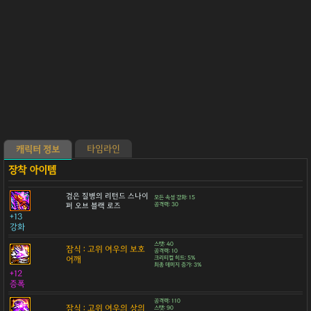
타임라인
캐릭터 정보
검은 질병의 리턴드 스나이
모든 속성 강화: 15
퍼 오브 블랙 로즈
공격력: 30
+13
강화
스탯: 40
잠식 : 고위 여우의 보호
공격력: 10
어깨
크리티컬 히트: 5%
최종 데미지 증가: 3%
+12
증폭
공격력: 110
잠식 : 고위 여우의 상의
스탯: 90