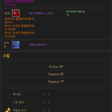
찬란한 녹색빛 엠블렘[물리
크리티컬]
HP MAX 400 증
하의
레드 인페르노 스커트
가
플래티넘 엠블렘[미라클 비
전](여)
빛나는 녹색빛 엠블렘[마법
크리티컬]
빛나는 녹색빛 엠블렘[마법
크리티컬]
크리
역천의 베히모스
쳐
Active SP
Passive SP
Passive TP
백스텝
1
1
스킬 체인
1
1
마릴린 로즈
1
1