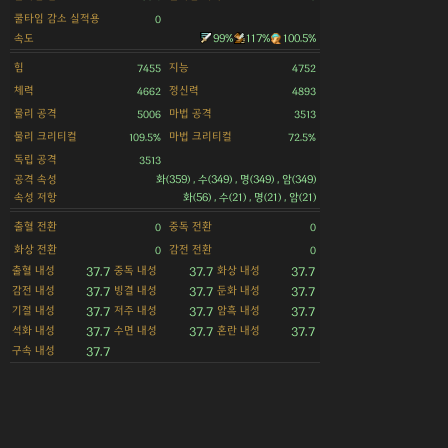
쿨타임 감소 실적용
0
속도
99%
117%
100.5%
힘
지능
7455
4752
체력
정신력
4662
4893
물리 공격
마법 공격
5006
3513
물리 크리티컬
마법 크리티컬
109.5%
72.5%
독립 공격
3513
공격 속성
화(359) , 수(349) , 명(349) , 암(349)
속성 저항
화(56) , 수(21) , 명(21) , 암(21)
출혈 전환
중독 전환
0
0
화상 전환
감전 전환
0
0
출혈 내성
중독 내성
화상 내성
37.7
37.7
37.7
감전 내성
빙결 내성
둔화 내성
37.7
37.7
37.7
기절 내성
저주 내성
암흑 내성
37.7
37.7
37.7
석화 내성
수면 내성
혼란 내성
37.7
37.7
37.7
구속 내성
37.7