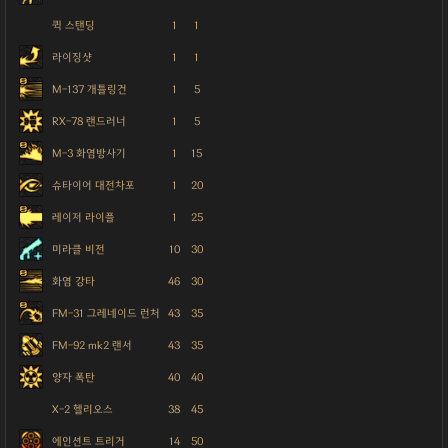
퀵 스탠딩
1
1
라이징샷
1
1
M-137 개틀링건
1
5
RX-78 랜드러너
1
5
M-3 화염방사기
1
15
슈타이어 대전차포
1
20
레이저 라이플
1
25
미라클 비전
10
30
화염 강타
46
30
FM-31 그레네이드 런처
43
35
FM-92 mk2 랜서
43
35
양자 폭탄
40
40
X-2 헬리오스
38
45
에인션트 트리거
14
50