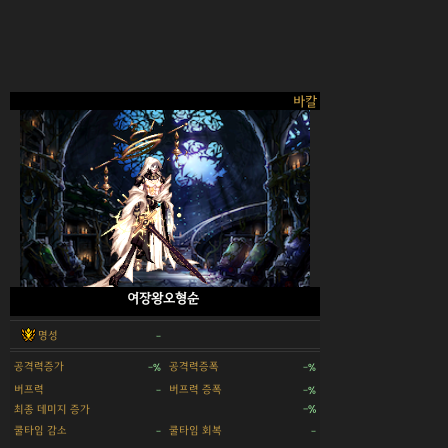
바칼
여장왕오형순
명성
-
공격력증가
공격력증폭
-%
-%
버프력
버프력 증폭
-
-%
최종 데미지 증가
-%
쿨타임 감소
쿨타임 회복
-
-