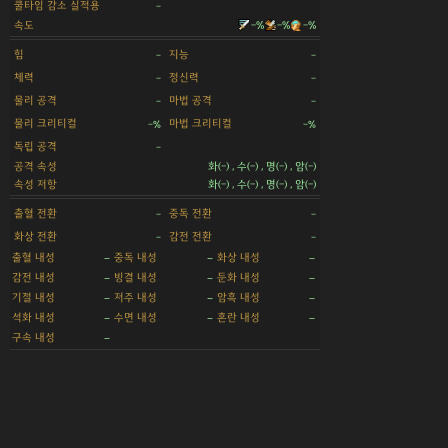
쿨타임 감소 실적용
-
속도
-%
-%
-%
힘
지능
-
-
체력
정신력
-
-
물리 공격
마법 공격
-
-
물리 크리티컬
마법 크리티컬
-%
-%
독립 공격
-
공격 속성
화(-) , 수(-) , 명(-) , 암(-)
속성 저항
화(-) , 수(-) , 명(-) , 암(-)
출혈 전환
중독 전환
-
-
화상 전환
감전 전환
-
-
출혈 내성
중독 내성
화상 내성
-
-
-
감전 내성
빙결 내성
둔화 내성
-
-
-
기절 내성
저주 내성
암흑 내성
-
-
-
석화 내성
수면 내성
혼란 내성
-
-
-
구속 내성
-