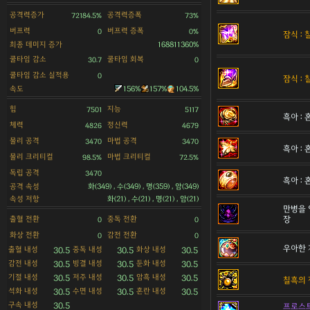
공격력증가
공격력증폭
72184.5%
73%
버프력
버프력 증폭
0
0%
잠식 :
최종 데미지 증가
168811360%
쿨타임 감소
쿨타임 회복
30.7
0
쿨타임 감소 실적용
0
잠식 :
속도
156%
157%
104.5%
힘
지능
7501
5117
흑아 :
체력
정신력
4826
4679
물리 공격
마법 공격
3470
3470
흑아 :
물리 크리티컬
마법 크리티컬
98.5%
72.5%
독립 공격
3470
흑아 :
공격 속성
화(349) , 수(349) , 명(359) , 암(349)
속성 저항
화(21) , 수(21) , 명(21) , 암(21)
만병을 
출혈 전환
중독 전환
장
0
0
화상 전환
감전 전환
0
0
우아한 
출혈 내성
중독 내성
화상 내성
30.5
30.5
30.5
감전 내성
빙결 내성
둔화 내성
30.5
30.5
30.5
기절 내성
저주 내성
암흑 내성
30.5
30.5
30.5
칠흑의 
석화 내성
수면 내성
혼란 내성
30.5
30.5
30.5
구속 내성
30.5
프로스