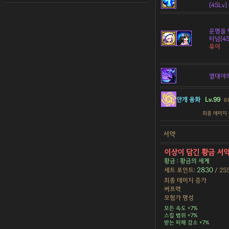
[45Lv]
운명을 
티넘[45
유이
열대야
안개 융화
Lv.99
6
최종 데미지
서약
이상이 담긴 황금 서
황금 : 황금의 세계
2830
세트 포인트:
/ 25
최종 데미지 증가
버프력
모험가 명성
모든 속도 +7%
스킬 범위 +7%
받는 피해 감소 +7%