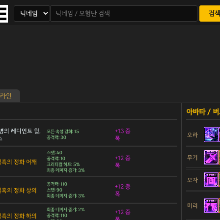
검
라인
병의 레디언트 윙,
+13 증
모든 속성 강화: 15
오라
스
공격력: 30
폭
스탯: 40
무기
+12 증
공격력: 10
 칠흑의 정화 어깨
크리티컬 히트: 5%
폭
최종 데미지 증가: 3%
모자
공격력: 110
+12 증
 칠흑의 정화 상의
스탯: 90
폭
최종 데미지 증가: 3%
머리
최종 데미지 증가: 2%
+12 증
 칠흑의 정화 하의
공격력: 110
폭