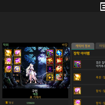
학회
바칼
타임
캐릭터 정보
검은 질
이카루
>
축성 :
잠식 :
구민
예쁨
眞 키메라
명성
잠식 :
129600