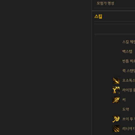
모험가 명성
스킬 체
백스텝
빈틈 찌
퀵 스탠
오소독
라이징 
씨
도약
브이 투
리니어 