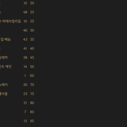
선
10
20
스
48
25
브 마테리얼리즘
10
25
46
30
걸 베놈
43
35
더
41
40
딜레마
38
45
인트 에잇
14
50
1
60
슈레더
26
70
테이블
23
75
21
80
필
7
85
13
95