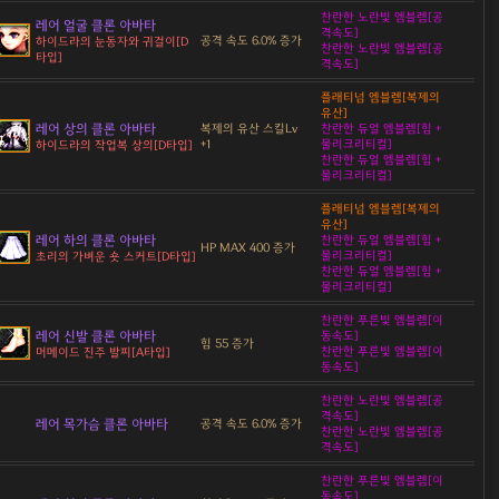
찬란한 노란빛 엠블렘[공
레어 얼굴 클론 아바타
격속도]
공격 속도 6.0% 증가
하이드라의 눈동자와 귀걸이[D
찬란한 노란빛 엠블렘[공
타입]
격속도]
플래티넘 엠블렘[복제의
유산]
레어 상의 클론 아바타
복제의 유산 스킬Lv
찬란한 듀얼 엠블렘[힘 +
+1
물리크리티컬]
하이드라의 작업복 상의[D타입]
찬란한 듀얼 엠블렘[힘 +
물리크리티컬]
플래티넘 엠블렘[복제의
유산]
레어 하의 클론 아바타
찬란한 듀얼 엠블렘[힘 +
HP MAX 400 증가
물리크리티컬]
초리의 가벼운 숏 스커트[D타입]
찬란한 듀얼 엠블렘[힘 +
물리크리티컬]
찬란한 푸른빛 엠블렘[이
레어 신발 클론 아바타
동속도]
힘 55 증가
찬란한 푸른빛 엠블렘[이
머메이드 진주 발찌[A타입]
동속도]
찬란한 노란빛 엠블렘[공
격속도]
레어 목가슴 클론 아바타
공격 속도 6.0% 증가
찬란한 노란빛 엠블렘[공
격속도]
찬란한 푸른빛 엠블렘[이
동속도]