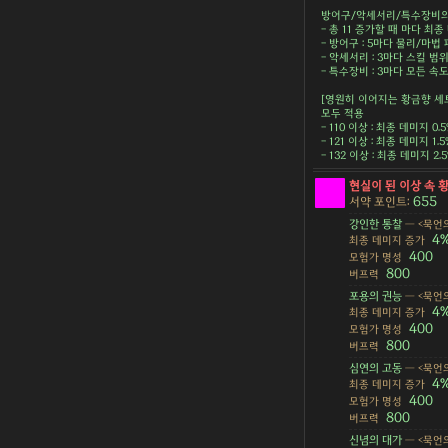
방어구/악세서리/특수장비의 
- 총 11 증가할 때 마다 최종 
- 방어구 : 5마다 물리/마법 피
- 악세서리 : 3마다 스킬 범위 
- 특수장비 : 3마다 모든 속도 
[영원히 이어지는 황금향 세
모두 적용
- 110 이상 : 최종 데미지 0.
- 121 이상 : 최종 데미지 1.
- 132 이상 : 최종 데미지 2
현실이 된 이상 속 
655
서약 포인트:
강인한 통찰
— <묵언의
4
최종 데미지 증가
400
모험가 명성
800
버프력
포용의 권능
— <묵언의
4
최종 데미지 증가
400
모험가 명성
800
버프력
심연의 고동
— <묵언의
4
최종 데미지 증가
400
모험가 명성
800
버프력
신념의 대가
— <묵언의