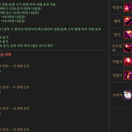
강화/증폭 수치 합에 따라 아래 효과 적용
목걸이
데미지 0.5% 증가 (최대 12중첩)
해 감소 +0.5% (최대 12중첩)
+1% (최대 12중첩)
팔찌
+1% (최대 12중첩)
트] 장착 시 방어구/악세서리/특수장비의 강화/증폭 수치 합에 따라 아래 효과
반지
5% 증가
5% 증가
.5% 증가, 슈퍼 아머 부여, [골드 러시] 제거
보조장
비
황금 서약
마법석
 진의> - 첫 번째 진의
%
귀걸이
 진의> - 두 번째 진의
%
크리쳐
 진의> - 세 번째 진의
%
 진의> - 네 번째 진의