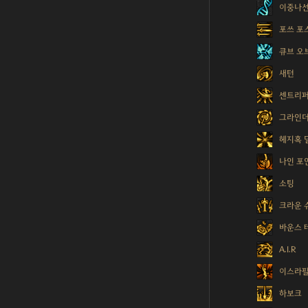
이중나
포쓰 포
큐브 오
새턴
센트리퍼
그라인
헤지혹 
나인 포
소팅
크라운 
바운스 
A.I.R
이스라
하보크