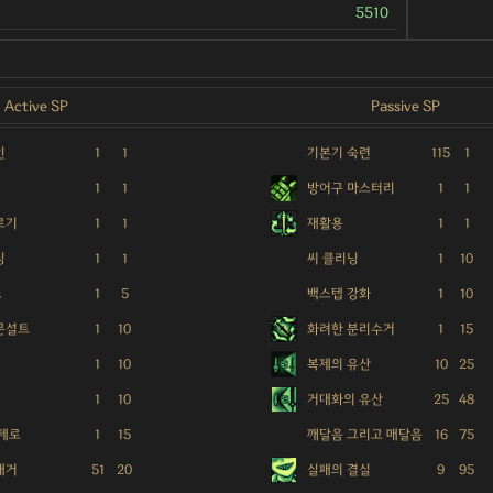
5510
Active SP
Passive SP
인
1
1
기본기 숙련
115
1
1
1
방어구 마스터리
1
1
르기
1
1
재활용
1
1
딩
1
1
씨 클리닝
1
10
스
1
5
백스텝 강화
1
10
문설트
1
10
화려한 분리수거
1
15
1
10
복제의 유산
10
25
1
10
거대화의 유산
25
48
 제로
1
15
깨달음 그리고 매달음
16
75
대거
51
20
실패의 결실
9
95