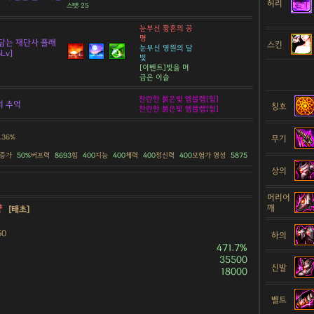
허리
스탯: 25
눈부신 황혼의 공
명
담는 재단사 플래
스킨
눈부신 영원의 달
Lv]
빛
[이벤트]빛을 머
금은 이슬
찬란한 붉은빛 엠블렘[힘]
의 추억
칭호
찬란한 붉은빛 엠블렘[힘]
1.36%
무기
 증가
50%
버프력
8693
힘
400
지능
400
체력
400
정신력
400
모험가 명성
5875
상의
머리어
약
깨
[태초]
50
하의
471.7%
35500
신발
18000
벨트