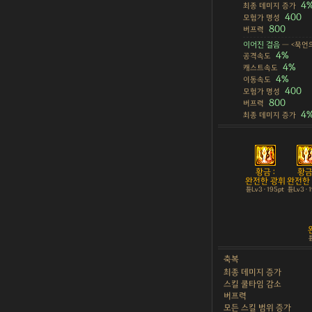
4
최종 데미지 증가
400
모험가 명성
800
버프력
이어진 걸음
— <묵언
4%
공격속도
4%
캐스트속도
4%
이동속도
400
모험가 명성
800
버프력
4
최종 데미지 증가
황금 :
황금 
완전한 광휘
완전한
튠Lv3 · 195pt
튠Lv3 · 
튠
축복
최종 데미지 증가
스킬 쿨타임 감소
버프력
모든 스킬 범위 증가