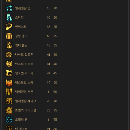
엘레멘탈 번
15
20
쇼타임
10
20
썬버스트
48
25
칠링 팬스
48
25
썬더 콜링
43
35
나이트 할로우
41
40
아크틱 피스트
41
40
핼로윈 버스터
24
45
애스트럴 스톰
14
50
엘레멘탈 커튼
1
60
엘레멘탈 퀘이크
26
70
초월의 크리스탈
23
75
초월의 룬
1
75
더 게이트
21
80