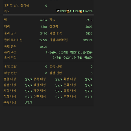
쿨타임 감소 실적용
0
속도
89%
111.2%
174.9%
힘
지능
4704
7418
체력
정신력
4591
4903
물리 공격
마법 공격
3470
5135
물리 크리티컬
마법 크리티컬
72.5%
109.5%
독립 공격
3470
공격 속성
화(349) , 수(349) , 명(349) , 암(359)
속성 저항
화(34) , 수(34) , 명(34) , 암(69)
출혈 전환
중독 전환
0
0
화상 전환
감전 전환
0
0
출혈 내성
중독 내성
화상 내성
37.7
37.7
37.7
감전 내성
빙결 내성
둔화 내성
37.7
37.7
37.7
기절 내성
저주 내성
암흑 내성
37.7
37.7
37.7
석화 내성
수면 내성
혼란 내성
37.7
37.7
37.7
구속 내성
37.7