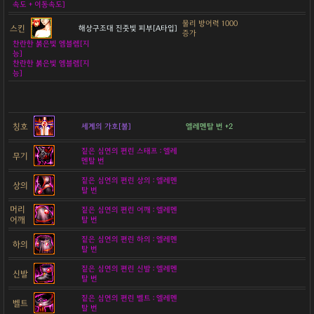
속도 + 이동속도]
물리 방어력 1000
스킨
해상구조대 진줏빛 피부[A타입]
증가
찬란한 붉은빛 엠블렘[지
능]
찬란한 붉은빛 엠블렘[지
능]
칭호
세계의 가호[불]
엘레멘탈 번 +2
짙은 심연의 편린 스태프 : 엘레
무기
멘탈 번
짙은 심연의 편린 상의 : 엘레멘
상의
탈 번
머리
짙은 심연의 편린 어깨 : 엘레멘
어깨
탈 번
짙은 심연의 편린 하의 : 엘레멘
하의
탈 번
짙은 심연의 편린 신발 : 엘레멘
신발
탈 번
짙은 심연의 편린 벨트 : 엘레멘
벨트
탈 번