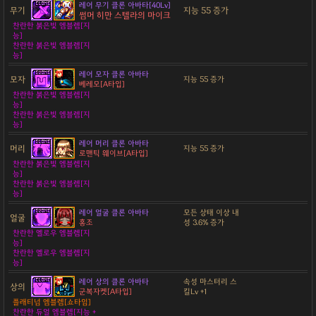
레어 무기 클론 아바타[40Lv]
무기
지능 55 증가
썸머 히만 스텔라의 마이크
찬란한 붉은빛 엠블렘[지
능]
찬란한 붉은빛 엠블렘[지
능]
레어 모자 클론 아바타
모자
지능 55 증가
베레모[A타입]
찬란한 붉은빛 엠블렘[지
능]
찬란한 붉은빛 엠블렘[지
능]
레어 머리 클론 아바타
머리
지능 55 증가
로맨틱 웨이브[A타입]
찬란한 붉은빛 엠블렘[지
능]
찬란한 붉은빛 엠블렘[지
능]
레어 얼굴 클론 아바타
모든 상태 이상 내
얼굴
홍조
성 3.6% 증가
찬란한 옐로우 엠블렘[지
능]
찬란한 옐로우 엠블렘[지
능]
레어 상의 클론 아바타
속성 마스터리 스
상의
군복자켓[A타입]
킬Lv +1
플래티넘 엠블렘[쇼타임]
찬란한 듀얼 엠블렘[지능 +