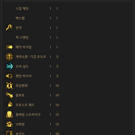
스킬 체인
1
1
백스텝
1
1
천격
1
1
퀵 스탠딩
1
1
매직 미사일
1
1
계약소환 : 기갑 호도르
1
5
오라 실드
1
5
랜턴 파이어
1
5
위상변화
1
10
플루토
1
10
프로스트 헤드
1
10
플레임 스트라이크
1
15
낙화장
1
15
보이드
1
20