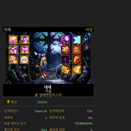
취해
바칼
>
대세
겨울
眞 엘레멘탈마스터
명성
126555
공격력증가
공격력증폭
71644.5%
73%
버프력
버프력 증폭
0
0%
최종 데미지 증가
151894544%
쿨타임 감소
쿨타임 회복
50.4
0