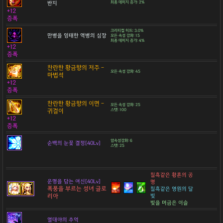
반지
최종 데미지 증가: 2%
+12
증폭
크리티컬 히트: 3.0%
만병을 잉태한 역병의 심장
모든 속성 강화: 15
최종 데미지 증가: 4%
+12
증폭
찬란한 황금향의 저주 -
모든 속성 강화: 45
마법석
+12
증폭
찬란한 황금향의 이면 -
모든 속성 강화: 25
귀걸이
스탯: 100
+12
증폭
암속성강화: 6
순백의 눈꽃 결정[40Lv]
스탯: 25
칠흑같은 황혼의 공
운명을 담는 여신[40Lv]
명
폭풍을 부르는 성녀 글로
칠흑같은 영원의 달
리아
빛
빛을 머금은 이슬
열대야의 추억