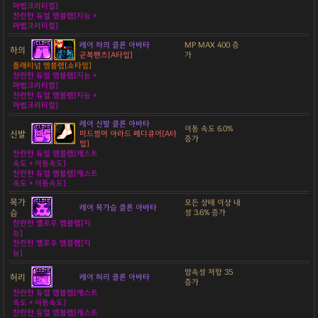
마법크리티컬]
찬란한 듀얼 엠블렘[지능 +
마법크리티컬]
레어 하의 클론 아바타
MP MAX 400 증
하의
군복팬츠[A타입]
가
플래티넘 엠블렘[쇼타임]
찬란한 듀얼 엠블렘[지능 +
마법크리티컬]
찬란한 듀얼 엠블렘[지능 +
마법크리티컬]
레어 신발 클론 아바타
이동 속도 6.0%
신발
미드썸머 아라드 페디큐어[A타
증가
입]
찬란한 듀얼 엠블렘[캐스트
속도 + 이동속도]
찬란한 듀얼 엠블렘[캐스트
속도 + 이동속도]
목가
모든 상태 이상 내
레어 목가슴 클론 아바타
슴
성 3.6% 증가
찬란한 옐로우 엠블렘[지
능]
찬란한 옐로우 엠블렘[지
능]
암속성 저항 35
허리
레어 허리 클론 아바타
증가
찬란한 듀얼 엠블렘[캐스트
속도 + 이동속도]
찬란한 듀얼 엠블렘[캐스트