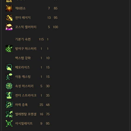
제6원소
7
85
썬더 레이지
13
95
코스믹 캘러미티
5
100
기본기 숙련
115
1
방어구 마스터리
1
1
백스텝 강화
1
10
메모라이즈
1
15
이동 캐스팅
1
15
속성 마스터리
5
30
썬더 스트라이크
1
35
마력 증폭
25
48
엘레멘탈 포텐셜
16
75
어시밀레이트
9
95