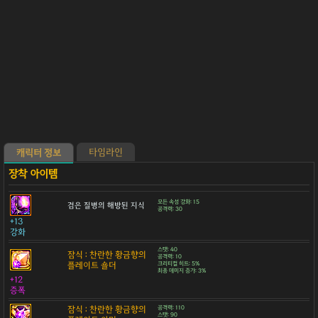
타임라인
캐릭터 정보
모든 속성 강화: 15
검은 질병의 해방된 지식
공격력: 30
+13
강화
스탯: 40
잠식 : 찬란한 황금향의
공격력: 10
플레이트 숄더
크리티컬 히트: 5%
최종 데미지 증가: 3%
+12
증폭
잠식 : 찬란한 황금향의
공격력: 110
스탯: 90