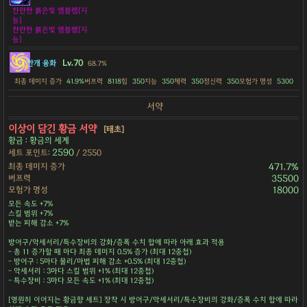
찬란한 붉은빛 엠블렘[지
능]
찬란한 붉은빛 엠블렘[지
능]
Lv.70
안개 융화
68.7%
최종 데미지 증가
41.9%
버프력
8118
힘
350
지능
350
체력
350
정신력
350
모험가 명성
5300
서약
이상이 담긴 황금 서약
[태초]
황금 : 황금의 세계
2590
세트 포인트:
/ 2550
최종 데미지 증가
471.7%
버프력
35500
모험가 명성
18000
모든 속도 +7%
스킬 범위 +7%
받는 피해 감소 +7%
방어구/악세서리/특수장비의 강화/증폭 수치 합에 따라 아래 효과 적용
- 총 11 증가할 때 마다 최종 데미지 0.5% 증가 (최대 12중첩)
- 방어구 : 5마다 물리/마법 피해 감소 +0.5% (최대 12중첩)
- 악세서리 : 3마다 스킬 범위 +1% (최대 12중첩)
- 특수장비 : 3마다 모든 속도 +1% (최대 12중첩)
[영원히 이어지는 황금향 세트] 장착 시 방어구/악세서리/특수장비의 강화/증폭 수치 합에 따라