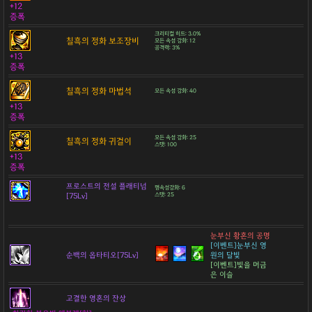
+12
증폭
크리티컬 히트: 3.0%
칠흑의 정화 보조장비
모든 속성 강화: 12
공격력: 3%
+13
증폭
칠흑의 정화 마법석
모든 속성 강화: 40
+13
증폭
모든 속성 강화: 25
칠흑의 정화 귀걸이
스탯: 100
+13
증폭
프로스트의 전설 플래티넘
명속성강화: 6
[75Lv]
스탯: 25
눈부신 황혼의 공명
[이벤트]눈부신 영
순백의 옵타티오[75Lv]
원의 달빛
[이벤트]빛을 머금
은 이슬
고결한 영혼의 잔상