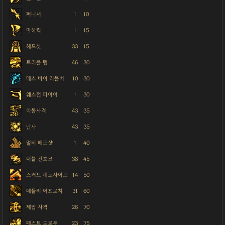
퍼니셔
1
10
마하킥
1
15
헤드샷
33
15
트리플 탭
46
30
데스 바이 리볼버
10
30
웨스턴 파이어
1
30
이동사격
43
35
난사
43
35
멀티 헤드샷
1
40
더블 건호크
38
45
스커드 제노사이드
14
50
데들리 어프로치
31
60
제압 사격
26
70
패스트 드로우
23
75