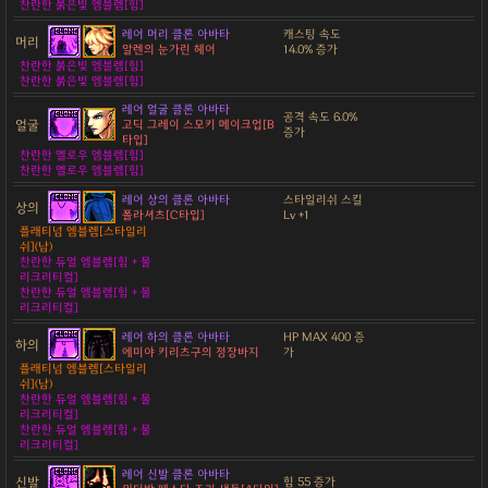
찬란한 붉은빛 엠블렘[힘]
레어 머리 클론 아바타
캐스팅 속도
머리
알렌의 눈가린 헤어
14.0% 증가
찬란한 붉은빛 엠블렘[힘]
찬란한 붉은빛 엠블렘[힘]
레어 얼굴 클론 아바타
공격 속도 6.0%
얼굴
고딕 그레이 스모키 메이크업[B
증가
타입]
찬란한 옐로우 엠블렘[힘]
찬란한 옐로우 엠블렘[힘]
레어 상의 클론 아바타
스타일리쉬 스킬
상의
폴라셔츠[C타입]
Lv +1
플래티넘 엠블렘[스타일리
쉬](남)
찬란한 듀얼 엠블렘[힘 + 물
리크리티컬]
찬란한 듀얼 엠블렘[힘 + 물
리크리티컬]
레어 하의 클론 아바타
HP MAX 400 증
하의
에미야 키리츠구의 정장바지
가
플래티넘 엠블렘[스타일리
쉬](남)
찬란한 듀얼 엠블렘[힘 + 물
리크리티컬]
찬란한 듀얼 엠블렘[힘 + 물
리크리티컬]
레어 신발 클론 아바타
신발
힘 55 증가