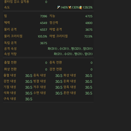
쿨타임 감소 실적용
0
속도
146%
130%
128.5%
힘
지능
7396
4725
체력
정신력
4549
4800
물리 공격
마법 공격
4557
3675
물리 크리티컬
마법 크리티컬
105.5%
72.5%
독립 공격
3675
공격 속성
화(311) , 수(311) , 명(321) , 암(311)
속성 저항
화(21) , 수(21) , 명(21) , 암(21)
출혈 전환
중독 전환
0
0
화상 전환
감전 전환
0
0
출혈 내성
중독 내성
화상 내성
30.5
30.5
30.5
감전 내성
빙결 내성
둔화 내성
30.5
30.5
30.5
기절 내성
저주 내성
암흑 내성
30.5
30.5
30.5
석화 내성
수면 내성
혼란 내성
30.5
30.5
30.5
구속 내성
30.5