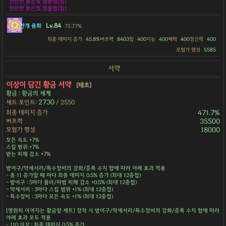
찬란한 붉은빛 엠블렘[힘]
찬란한 붉은빛 엠블렘[힘]
Lv.84
안개 융화
72.77%
최종 데미지 증가
45.8%
버프력
8403
힘
400
지능
400
체력
400
정신력
400
모험가 명성
5585
서약
이상이 담긴 황금 서약
[태초]
황금 : 황금의 세계
2730
세트 포인트:
/ 2550
최종 데미지 증가
471.7%
버프력
35500
모험가 명성
18000
모든 속도 +7%
스킬 범위 +7%
받는 피해 감소 +7%
방어구/악세서리/특수장비의 강화/증폭 수치 합에 따라 아래 효과 적용
- 총 11 증가할 때 마다 최종 데미지 0.5% 증가 (최대 12중첩)
- 방어구 : 5마다 물리/마법 피해 감소 +0.5% (최대 12중첩)
- 악세서리 : 3마다 스킬 범위 +1% (최대 12중첩)
- 특수장비 : 3마다 모든 속도 +1% (최대 12중첩)
[영원히 이어지는 황금향 세트] 장착 시 방어구/악세서리/특수장비의 강화/증폭 수치 합에 따라
아래 효과 모두 적용
- 110 이상 : 최종 데미지 0.5% 증가