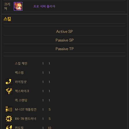
크리
프로 서퍼 줄리아
쳐
Active SP
Passive SP
Passive TP
스킬 체인
1
1
백스텝
1
1
라이징샷
1
1
잭스파이크
1
1
퀵 스탠딩
1
1
M-137 개틀링건
1
5
RX-78 랜드러너
1
5
윈드밀
1
10