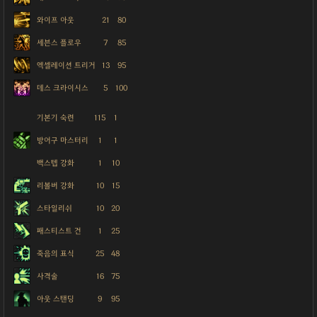
와이프 아웃
21
80
세븐스 플로우
7
85
엑셀레이션 트리거
13
95
데스 크라이시스
5
100
기본기 숙련
115
1
방어구 마스터리
1
1
백스텝 강화
1
10
리볼버 강화
10
15
스타일리쉬
10
20
패스티스트 건
1
25
죽음의 표식
25
48
사격술
16
75
아웃 스탠딩
9
95