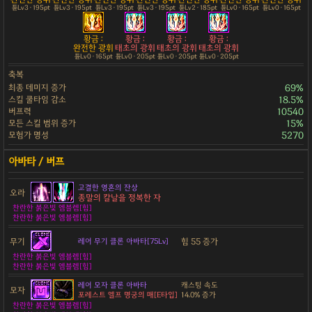
튠Lv3 · 195pt
튠Lv3 · 195pt
튠Lv3 · 195pt
튠Lv3 · 195pt
튠Lv2 · 185pt
튠Lv0 · 165pt
튠Lv0 · 165pt
황금 :
황금 :
황금 :
황금 :
완전한 광휘
태초의 광휘
태초의 광휘
태초의 광휘
튠Lv0 · 165pt
튠Lv0 · 205pt
튠Lv0 · 205pt
튠Lv0 · 205pt
축복
최종 데미지 증가
69%
스킬 쿨타임 감소
18.5%
버프력
10540
모든 스킬 범위 증가
15%
모험가 명성
5270
고결한 영혼의 잔상
오라
종말의 칼날을 정복한 자
찬란한 붉은빛 엠블렘[힘]
찬란한 붉은빛 엠블렘[힘]
무기
힘 55 증가
레어 무기 클론 아바타[75Lv]
찬란한 붉은빛 엠블렘[힘]
찬란한 붉은빛 엠블렘[힘]
레어 모자 클론 아바타
캐스팅 속도
모자
포레스트 엘프 명궁의 매[E타입]
14.0% 증가
찬란한 붉은빛 엠블렘[힘]