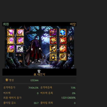
회원
바칼
>
탐
眞 레인저
명성
125344
공격력증가
공격력증폭
71104.5%
73%
버프력
버프력 증폭
0
0%
최종 데미지 증가
122112600%
쿨타임 감소
쿨타임 회복
30.7
0