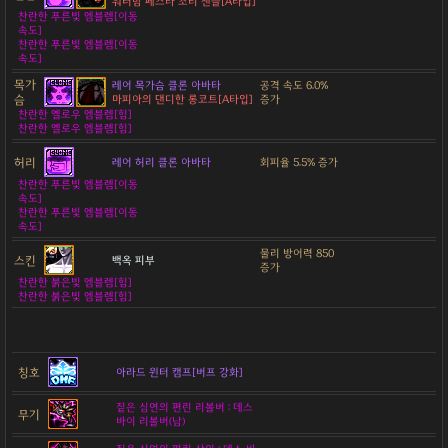
워터밤 페스타 조리 샌들[A타입]
찬란한 푸른빛 엠블렘[이동
속도]
찬란한 푸른빛 엠블렘[이동
속도]
목가
레어 목가슴 클론 아바타
공격 속도 6.0%
슴
마피아의 댄디한 롱코트[A타입]
증가
찬란한 옐로우 엠블렘[힘]
찬란한 옐로우 엠블렘[힘]
허리
레어 허리 클론 아바타
회피율 5.5% 증가
찬란한 푸른빛 엠블렘[이동
속도]
찬란한 푸른빛 엠블렘[이동
속도]
물리 방어력 850
스킨
백옥 피부
증가
찬란한 붉은빛 엠블렘[힘]
찬란한 붉은빛 엠블렘[힘]
칭호
아라드 윈터 캠프[버프 강화]
짙은 심연의 편린 리볼버 : 데스
무기
바이 리볼버(남)