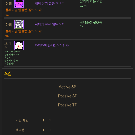
살의의 파동 스킬
상의
레어 상의 클론 아바타
Lv +1
플래티넘 엠블렘[살의의 파
동]
HP MAX 400 증
하의
여명의 천신 예복 하의
가
플래티넘 엠블렘[살의의 파
동]
크리
파핑파핑 8비트 여귀검사
쳐
오버드라이브 +1
잔영의 케이가 +1
폭주 +1
살의의 파동 +1
귀혼일체 +1
Active SP
Passive SP
Passive TP
스킬 체인
1
1
백스텝
1
1