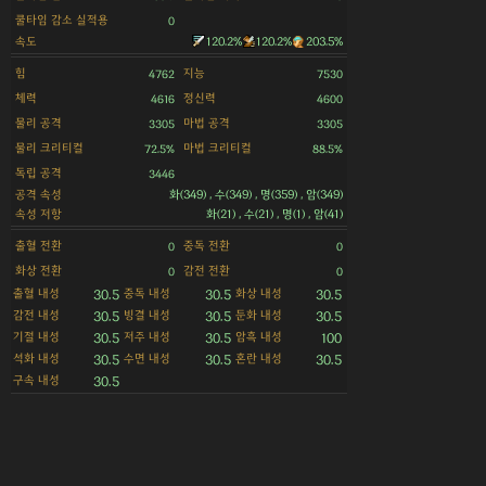
쿨타임 감소 실적용
0
속도
120.2%
120.2%
203.5%
힘
지능
4762
7530
체력
정신력
4616
4600
물리 공격
마법 공격
3305
3305
물리 크리티컬
마법 크리티컬
72.5%
88.5%
독립 공격
3446
공격 속성
화(349) , 수(349) , 명(359) , 암(349)
속성 저항
화(21) , 수(21) , 명(1) , 암(41)
출혈 전환
중독 전환
0
0
화상 전환
감전 전환
0
0
출혈 내성
중독 내성
화상 내성
30.5
30.5
30.5
감전 내성
빙결 내성
둔화 내성
30.5
30.5
30.5
기절 내성
저주 내성
암흑 내성
30.5
30.5
100
석화 내성
수면 내성
혼란 내성
30.5
30.5
30.5
구속 내성
30.5