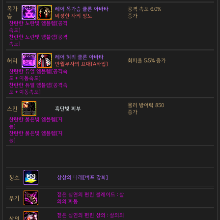
목가
레어 목가슴 클론 아바타
공격 속도 6.0%
슴
비정한 자의 망토
증가
찬란한 노란빛 엠블렘[공격
속도]
찬란한 노란빛 엠블렘[공격
속도]
레어 허리 클론 아바타
허리
회피율 5.5% 증가
만월무사의 요대[A타입]
찬란한 듀얼 엠블렘[공격속
도 + 이동속도]
찬란한 듀얼 엠블렘[공격속
도 + 이동속도]
물리 방어력 850
스킨
흑단빛 피부
증가
찬란한 붉은빛 엠블렘[지
능]
찬란한 붉은빛 엠블렘[지
능]
칭호
상상의 나래[버프 강화]
짙은 심연의 편린 블레이드 : 살
무기
의의 파동
짙은 심연의 편린 상의 : 살의의
상의