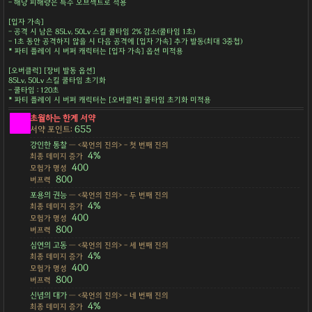
- 해당 피해량은 특수 오브젝트로 적용
[입자 가속]
- 공격 시 남은 85Lv, 50Lv 스킬 쿨타임 2% 감소(쿨타임 1초)
- 1초 동안 공격하지 않을 시 다음 공격에 [입자 가속] 추가 발동(최대 3중첩)
* 파티 플레이 시 버퍼 캐릭터는 [입자 가속] 옵션 미적용
[오버클럭] [장비 발동 옵션]
85Lv, 50Lv 스킬 쿨타임 초기화
- 쿨타임 : 120초
* 파티 플레이 시 버퍼 캐릭터는 [오버클럭] 쿨타임 초기화 미적용
초월하는 한계 서약
655
서약 포인트:
강인한 통찰
— <묵언의 진의> - 첫 번째 진의
4%
최종 데미지 증가
400
모험가 명성
800
버프력
포용의 권능
— <묵언의 진의> - 두 번째 진의
4%
최종 데미지 증가
400
모험가 명성
800
버프력
심연의 고동
— <묵언의 진의> - 세 번째 진의
4%
최종 데미지 증가
400
모험가 명성
800
버프력
신념의 대가
— <묵언의 진의> - 네 번째 진의
4%
최종 데미지 증가