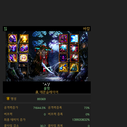
짆
바칼
>
`ㅅ`/
울멍
眞 데몬슬레이어
명성
89369
공격력증가
공격력증폭
71644.5%
73%
버프력
버프력 증폭
0
0%
최종 데미지 증가
139920832%
쿨타임 감소
쿨타임 회복
30.7
0