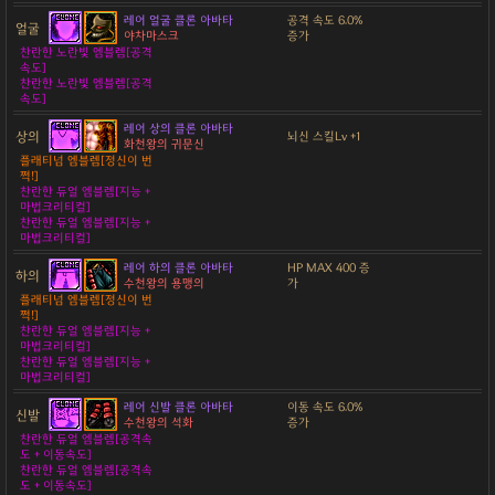
레어 얼굴 클론 아바타
공격 속도 6.0%
얼굴
야차마스크
증가
찬란한 노란빛 엠블렘[공격
속도]
찬란한 노란빛 엠블렘[공격
속도]
레어 상의 클론 아바타
상의
뇌신 스킬Lv +1
화천왕의 귀문신
플래티넘 엠블렘[정신이 번
쩍!]
찬란한 듀얼 엠블렘[지능 +
마법크리티컬]
찬란한 듀얼 엠블렘[지능 +
마법크리티컬]
레어 하의 클론 아바타
HP MAX 400 증
하의
수천왕의 용맹의
가
플래티넘 엠블렘[정신이 번
쩍!]
찬란한 듀얼 엠블렘[지능 +
마법크리티컬]
찬란한 듀얼 엠블렘[지능 +
마법크리티컬]
레어 신발 클론 아바타
이동 속도 6.0%
신발
수천왕의 석화
증가
찬란한 듀얼 엠블렘[공격속
도 + 이동속도]
찬란한 듀얼 엠블렘[공격속
도 + 이동속도]