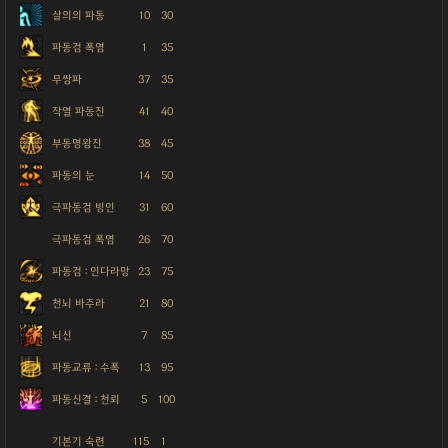
살의의 파동
10
30
파동검 폭염
1
35
무쌍파
37
35
작열 파동진
41
40
부동명왕진
38
45
파동의 눈
14
50
극파동검 빙인
31
60
극파동검 폭염
26
70
파동검 : 인다라망
23
75
천뇌 바주라
21
80
뇌신
7
85
파동교류 : 수폭
13
95
파동신결 : 천뢰
5
100
기본기 숙련
115
1