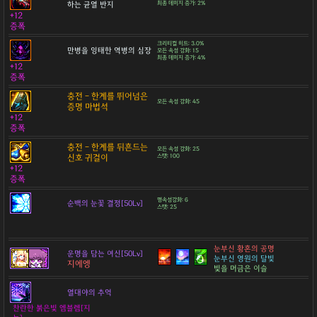
하는 균열 반지
최종 데미지 증가: 2%
+12
증폭
크리티컬 히트: 3.0%
만병을 잉태한 역병의 심장
모든 속성 강화: 15
최종 데미지 증가: 4%
+12
증폭
충전 - 한계를 뛰어넘은
모든 속성 강화: 45
증명 마법석
+12
증폭
충전 - 한계를 뒤흔드는
모든 속성 강화: 25
신호 귀걸이
스탯: 100
+12
증폭
명속성강화: 6
순백의 눈꽃 결정[50Lv]
스탯: 25
눈부신 황혼의 공명
운명을 담는 여신[50Lv]
눈부신 영원의 달빛
지에엥
빛을 머금은 이슬
열대야의 추억
찬란한 붉은빛 엠블렘[지