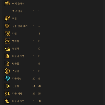
어퍼 슬래쉬
1
1
퀵 스탠딩
1
1
귀참
1
1
공중 연속 베기
1
5
카잔
1
5
열파참
1
10
붕산격
1
10
파동검 지열
1
15
단공참
1
15
귀문반
1
15
파동각인
20
15
진공참
51
20
파동 해제
32
25
파동검 빙인
1
30