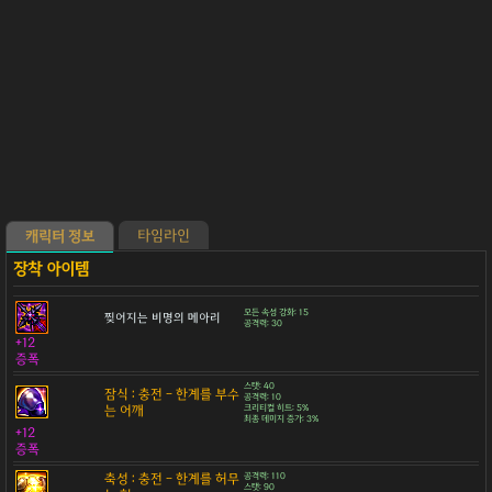
타임라인
캐릭터 정보
모든 속성 강화: 15
찢어지는 비명의 메아리
공격력: 30
+12
증폭
스탯: 40
잠식 : 충전 - 한계를 부수
공격력: 10
는 어깨
크리티컬 히트: 5%
최종 데미지 증가: 3%
+12
증폭
축성 : 충전 - 한계를 허무
공격력: 110
스탯: 90