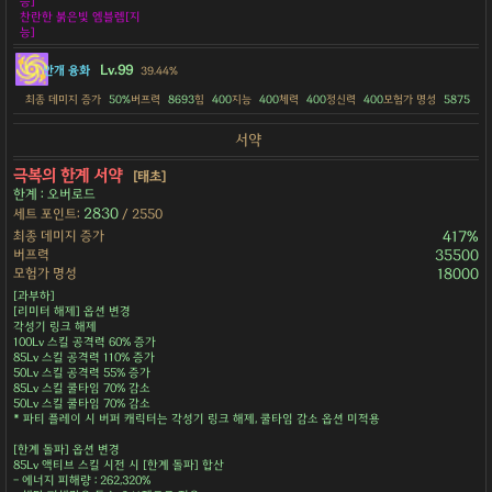
능]
찬란한 붉은빛 엠블렘[지
능]
Lv.99
안개 융화
39.44%
최종 데미지 증가
50%
버프력
8693
힘
400
지능
400
체력
400
정신력
400
모험가 명성
5875
서약
극복의 한계 서약
[태초]
한계 : 오버로드
2830
세트 포인트:
/ 2550
최종 데미지 증가
417%
버프력
35500
모험가 명성
18000
[과부하]
[리미터 해제] 옵션 변경
각성기 링크 해제
100Lv 스킬 공격력 60% 증가
85Lv 스킬 공격력 110% 증가
50Lv 스킬 공격력 55% 증가
85Lv 스킬 쿨타임 70% 감소
50Lv 스킬 쿨타임 70% 감소
* 파티 플레이 시 버퍼 캐릭터는 각성기 링크 해제, 쿨타임 감소 옵션 미적용
[한계 돌파] 옵션 변경
85Lv 액티브 스킬 시전 시 [한계 돌파] 합산
- 에너지 피해량 : 262,320%