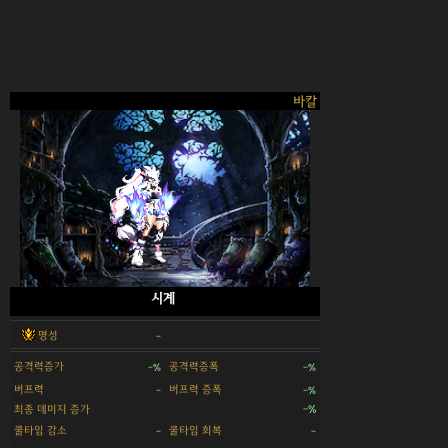
바칼
시계
명성
-
공격력증가
공격력증폭
-%
-%
버프력
버프력 증폭
-
-%
최종 데미지 증가
-%
쿨타임 감소
쿨타임 회복
-
-