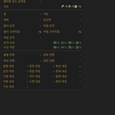
쿨타임 감소 실적용
-
속도
-%
-%
-%
힘
지능
-
-
체력
정신력
-
-
물리 공격
마법 공격
-
-
물리 크리티컬
마법 크리티컬
-%
-%
독립 공격
-
공격 속성
화(-) , 수(-) , 명(-) , 암(-)
속성 저항
화(-) , 수(-) , 명(-) , 암(-)
출혈 전환
중독 전환
-
-
화상 전환
감전 전환
-
-
출혈 내성
중독 내성
화상 내성
-
-
-
감전 내성
빙결 내성
둔화 내성
-
-
-
기절 내성
저주 내성
암흑 내성
-
-
-
석화 내성
수면 내성
혼란 내성
-
-
-
구속 내성
-