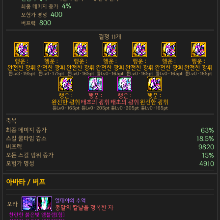
4%
최종 데미지 증가
400
모험가 명성
800
버프력
결정 11개
행운 :
행운 :
행운 :
행운 :
행운 :
행운 :
행운 :
완전한 광휘
완전한 광휘
완전한 광휘
완전한 광휘
완전한 광휘
완전한 광휘
완전한 광휘
튠Lv3 · 195pt
튠Lv1 · 175pt
튠Lv0 · 165pt
튠Lv0 · 165pt
튠Lv0 · 165pt
튠Lv0 · 165pt
튠Lv0 · 165pt
행운 :
행운 :
행운 :
행운 :
완전한 광휘
태초의 광휘
태초의 광휘
완전한 광휘
튠Lv0 · 165pt
튠Lv0 · 205pt
튠Lv0 · 205pt
튠Lv0 · 165pt
축복
최종 데미지 증가
63%
스킬 쿨타임 감소
18.5%
버프력
9820
모든 스킬 범위 증가
15%
모험가 명성
4910
열대야의 추억
오라
종말의 칼날을 정복한 자
찬란한 붉은빛 엠블렘[힘]