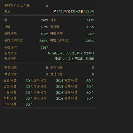
쿨타임 감소 실적용
0
속도
142.3%
121.4%
123.5%
힘
지능
6703
4752
체력
정신력
4525
4555
물리 공격
마법 공격
4952
3367
물리 크리티컬
마법 크리티컬
88.5%
72.5%
독립 공격
3367
공격 속성
화(341) , 수(351) , 명(341) , 암(341)
속성 저항
화(21) , 수(21) , 명(21) , 암(56)
출혈 전환
중독 전환
0
0
화상 전환
감전 전환
0
0
출혈 내성
중독 내성
화상 내성
30.4
30.4
30.4
감전 내성
빙결 내성
둔화 내성
30.4
30.4
30.4
기절 내성
저주 내성
암흑 내성
30.4
30.4
30.4
석화 내성
수면 내성
혼란 내성
30.4
30.4
30.4
구속 내성
30.4