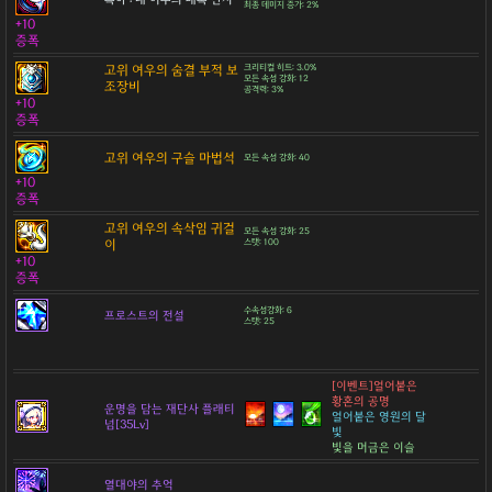
최종 데미지 증가: 2%
+10
증폭
고위 여우의 숨결 부적 보
크리티컬 히트: 3.0%
모든 속성 강화: 12
조장비
공격력: 3%
+10
증폭
고위 여우의 구슬 마법석
모든 속성 강화: 40
+10
증폭
고위 여우의 속삭임 귀걸
모든 속성 강화: 25
이
스탯: 100
+10
증폭
수속성강화: 6
프로스트의 전설
스탯: 25
[이벤트]얼어붙은
황혼의 공명
운명을 담는 재단사 플래티
얼어붙은 영원의 달
넘[35Lv]
빛
빛을 머금은 이슬
열대야의 추억