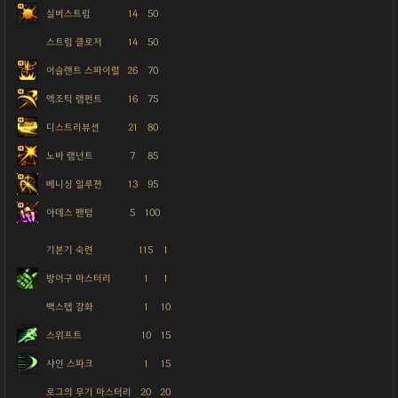
실버스트림
14
50
스트림 클로저
14
50
어슬랜트 스파이럴
26
70
엑조틱 램펀트
16
75
디스트리뷰션
21
80
노바 램넌트
7
85
베니싱 일루젼
13
95
아데스 팬텀
5
100
기본기 숙련
115
1
방어구 마스터리
1
1
백스텝 강화
1
10
스위프트
10
15
샤인 스파크
1
15
로그의 무기 마스터리
20
20