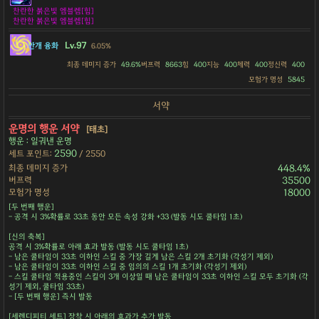
찬란한 붉은빛 엠블렘[힘]
찬란한 붉은빛 엠블렘[힘]
Lv.97
안개 융화
6.05%
최종 데미지 증가
49.6%
버프력
8663
힘
400
지능
400
체력
400
정신력
400
모험가 명성
5845
서약
운명의 행운 서약
[태초]
행운 : 일궈낸 운명
2590
세트 포인트:
/ 2550
최종 데미지 증가
448.4%
버프력
35500
모험가 명성
18000
[두 번째 행운]
- 공격 시 3%확률로 33초 동안 모든 속성 강화 +33 (발동 시도 쿨타임 1초)
[신의 축복]
공격 시 3%확률로 아래 효과 발동 (발동 시도 쿨타임 1초)
- 남은 쿨타임이 33초 이하인 스킬 중 가장 길게 남은 스킬 2개 초기화 (각성기 제외)
- 남은 쿨타임이 33초 이하인 스킬 중 임의의 스킬 1개 초기화 (각성기 제외)
- 스킬 쿨타임 적용중인 스킬이 3개 이상일 때 남은 쿨타임이 33초 이하인 스킬 모두 초기화 (각
성기 제외, 쿨타임 33초)
- [두 번째 행운] 즉시 발동
[세렌디피티 세트] 장착 시 아래의 효과가 추가 발동