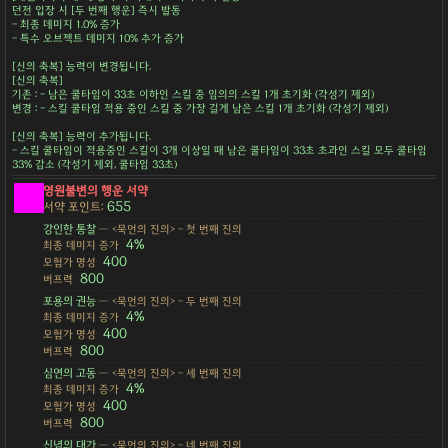
던전 입장 시 [두 번째 행운] 즉시 발동
- 최종 데미지 1.0% 증가
- 특수 오브젝트 데미지 10% 추가 증가
[신의 축복] 능력이 변경됩니다.
[신의 축복]
기존 : - 남은 쿨타임이 33초 이하인 스킬 중 임의의 스킬 1개 초기화 (각성기 제외)
변경 : - 스킬 쿨타임 적용 중인 스킬 중 가장 길게 남은 스킬 1개 초기화 (각성기 제외)
[신의 축복] 능력이 추가됩니다.
- 스킬 쿨타임이 적용중인 스킬이 3개 이상일 때 남은 쿨타임이 33초 초과인 스킬 모두 쿨타임
33% 감소 (각성기 제외, 쿨타임 33초)
영원불변의 행운 서약
655
서약 포인트:
강인한 통찰
— <묵언의 진의> - 첫 번째 진의
4%
최종 데미지 증가
400
모험가 명성
800
버프력
포용의 권능
— <묵언의 진의> - 두 번째 진의
4%
최종 데미지 증가
400
모험가 명성
800
버프력
심연의 고동
— <묵언의 진의> - 세 번째 진의
4%
최종 데미지 증가
400
모험가 명성
800
버프력
신념의 대가
— <묵언의 진의> - 네 번째 진의