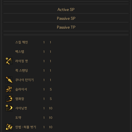
Active SP
Passive SP
Passive TP
스킬 체인
1
1
백스텝
1
1
라이징 컷
1
1
퀵 스탠딩
1
1
쿠나이 던지기
1
1
슬라이서
1
5
염화참
1
5
샤이닝컷
1
10
도약
1
10
인법 : 허물 벗기
1
10