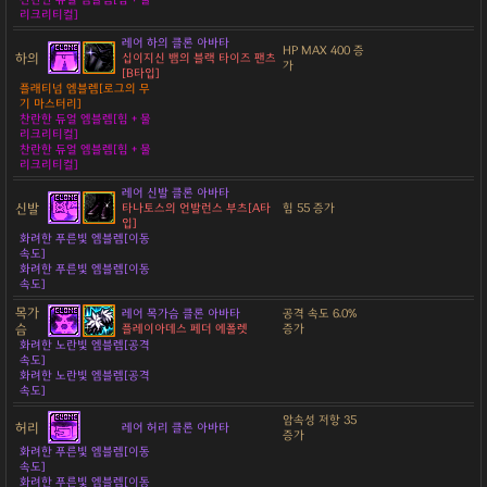
리크리티컬]
레어 하의 클론 아바타
HP MAX 400 증
하의
십이지신 뱀의 블랙 타이즈 팬츠
가
[B타입]
플래티넘 엠블렘[로그의 무
기 마스터리]
찬란한 듀얼 엠블렘[힘 + 물
리크리티컬]
찬란한 듀얼 엠블렘[힘 + 물
리크리티컬]
레어 신발 클론 아바타
신발
타나토스의 언발런스 부츠[A타
힘 55 증가
입]
화려한 푸른빛 엠블렘[이동
속도]
화려한 푸른빛 엠블렘[이동
속도]
목가
레어 목가슴 클론 아바타
공격 속도 6.0%
슴
플레이아데스 페더 에폴렛
증가
화려한 노란빛 엠블렘[공격
속도]
화려한 노란빛 엠블렘[공격
속도]
암속성 저항 35
허리
레어 허리 클론 아바타
증가
화려한 푸른빛 엠블렘[이동
속도]
화려한 푸른빛 엠블렘[이동