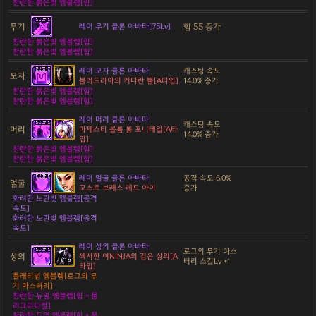
찬란한 붉은빛 엠블렘[힘]
무기
힘 55 증가
레어 무기 클론 아바타[75Lv]
찬란한 붉은빛 엠블렘[힘]
찬란한 붉은빛 엠블렘[힘]
레어 모자 클론 아바타
캐스팅 속도
모자
블러드리아의 커다란 뿔[A타입]
14.0% 증가
찬란한 붉은빛 엠블렘[힘]
찬란한 붉은빛 엠블렘[힘]
레어 머리 클론 아바타
캐스팅 속도
머리
마제스티 볼륨 롱 포니테일[A타
14.0% 증가
입]
찬란한 붉은빛 엠블렘[힘]
찬란한 붉은빛 엠블렘[힘]
레어 얼굴 클론 아바타
공격 속도 6.0%
얼굴
고스트 브래스 레드 아이
증가
화려한 노란빛 엠블렘[공격
속도]
화려한 노란빛 엠블렘[공격
속도]
레어 상의 클론 아바타
로그의 무기 마스
상의
섹시한 여NINJA의 검은 상의[A
터리 스킬Lv +1
타입]
플래티넘 엠블렘[로그의 무
기 마스터리]
찬란한 듀얼 엠블렘[힘 + 물
리크리티컬]
찬란한 듀얼 엠블렘[힘 + 물