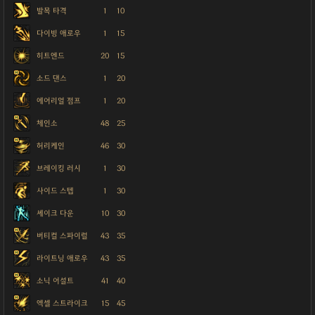
발목 타격
1
10
다이빙 애로우
1
15
히트엔드
20
15
소드 댄스
1
20
에어리얼 점프
1
20
체인소
48
25
허리케인
46
30
브레이킹 러시
1
30
사이드 스텝
1
30
셰이크 다운
10
30
버티컬 스파이럴
43
35
라이트닝 애로우
43
35
소닉 어설트
41
40
엑셀 스트라이크
15
45