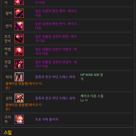
이
크 다운
짙은 심연의 편린 팔찌 : 셰이크
팔찌
다운
짙은 심연의 편린 반지 : 셰이크
반지
다운
보조
짙은 뒤틀린 심연의 완장 : 셰이
장비
크 다운
마법
짙은 뒤틀린 심연의 마법석 : 셰
석
이크 다운
귀걸
짙은 뒤틀린 심연의 귀걸이 : 셰
이
이크 다운
HP MAX 400 증
하의
칠흑의 천신 비단 드레스 하의
가
플래티넘 엠블렘[셰이크 다
운]
셰이크 다운 스킬
상의
칠흑의 천신 비단 드레스 상의
Lv +1
플래티넘 엠블렘[셰이크 다
운]
크리
프로 서퍼 줄리아
쳐