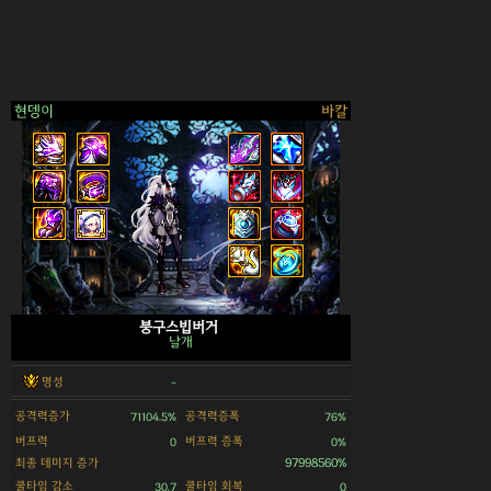
현뎅이
바칼
>
붕구스빕버거
날개
명성
-
공격력증가
공격력증폭
71104.5%
76%
버프력
버프력 증폭
0
0%
최종 데미지 증가
97998560%
쿨타임 감소
쿨타임 회복
30.7
0