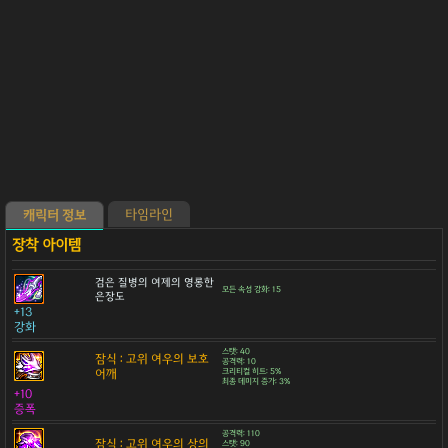
타임라인
캐릭터 정보
검은 질병의 여제의 영롱한
모든 속성 강화: 15
은장도
+13
강화
스탯: 40
잠식 : 고위 여우의 보호
공격력: 10
어깨
크리티컬 히트: 5%
최종 데미지 증가: 3%
+10
증폭
공격력: 110
잠식 : 고위 여우의 상의
스탯: 90