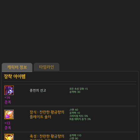
타임라인
캐릭터 정보
모든 속성 강화: 15
종언의 선고
공격력: 30
+14
증폭
스탯: 40
잠식 : 찬란한 황금향의
공격력: 10
플레이트 숄더
크리티컬 히트: 5%
최종 데미지 증가: 3%
+13
증폭
축성 : 찬란한 황금향의
공격력: 110
스탯: 90