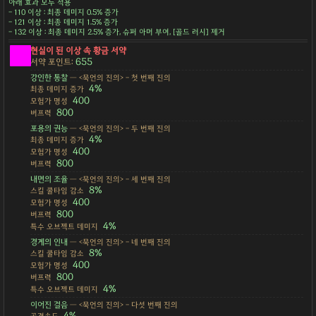
아래 효과 모두 적용
- 110 이상 : 최종 데미지 0.5% 증가
- 121 이상 : 최종 데미지 1.5% 증가
- 132 이상 : 최종 데미지 2.5% 증가, 슈퍼 아머 부여, [골드 러시] 제거
현실이 된 이상 속 황금 서약
655
서약 포인트:
강인한 통찰
— <묵언의 진의> - 첫 번째 진의
4%
최종 데미지 증가
400
모험가 명성
800
버프력
포용의 권능
— <묵언의 진의> - 두 번째 진의
4%
최종 데미지 증가
400
모험가 명성
800
버프력
내면의 조율
— <묵언의 진의> - 세 번째 진의
8%
스킬 쿨타임 감소
400
모험가 명성
800
버프력
4%
특수 오브젝트 데미지
경계의 인내
— <묵언의 진의> - 네 번째 진의
8%
스킬 쿨타임 감소
400
모험가 명성
800
버프력
4%
특수 오브젝트 데미지
이어진 걸음
— <묵언의 진의> - 다섯 번째 진의
4%