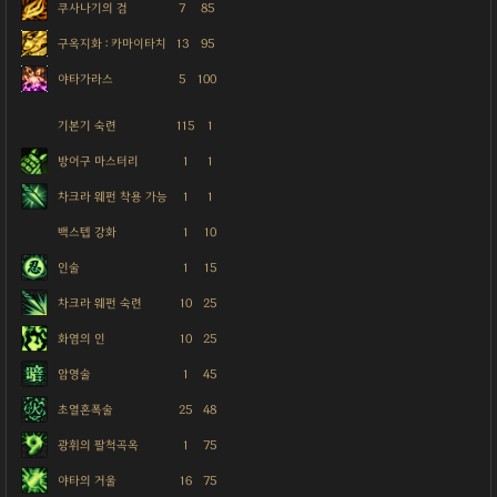
쿠사나기의 검
7
85
구옥지화 : 카마이타치
13
95
야타가라스
5
100
기본기 숙련
115
1
방어구 마스터리
1
1
차크라 웨펀 착용 가능
1
1
백스텝 강화
1
10
인술
1
15
차크라 웨펀 숙련
10
25
화염의 인
10
25
암영술
1
45
초열혼폭술
25
48
광휘의 팔척곡옥
1
75
야타의 거울
16
75