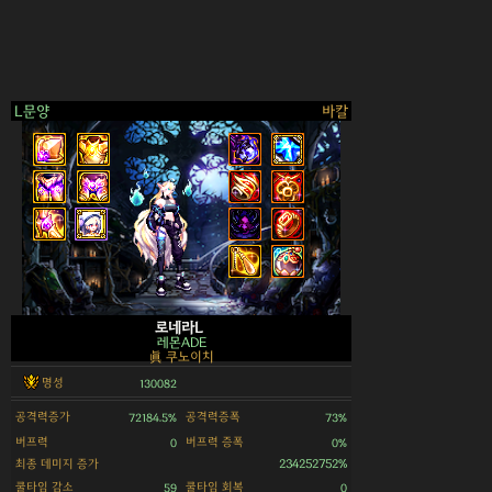
L문양
바칼
>
로네라L
레몬ADE
眞 쿠노이치
명성
130082
공격력증가
공격력증폭
72184.5%
73%
버프력
버프력 증폭
0
0%
최종 데미지 증가
234252752%
쿨타임 감소
쿨타임 회복
59
0