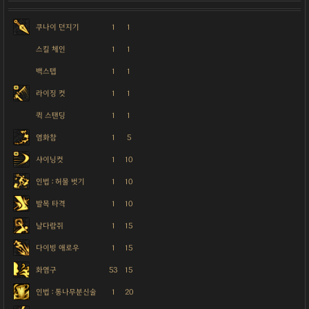
쿠나이 던지기
1
1
스킬 체인
1
1
백스텝
1
1
라이징 컷
1
1
퀵 스탠딩
1
1
염화참
1
5
샤이닝컷
1
10
인법 : 허물 벗기
1
10
발목 타격
1
10
날다람쥐
1
15
다이빙 애로우
1
15
화염구
53
15
인법 : 통나무분신술
1
20