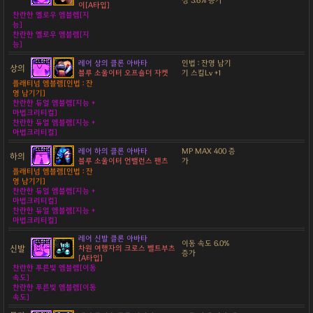
성 3.6% 증가
이[A타입]
찬란한 옐로우 엠블렘[지
능]
찬란한 옐로우 엠블렘[지
능]
레어 상의 클론 아바타
인법 : 잔영 남기
상의
블루 소울이터 오프숄더 자켓
기 스킬Lv +1
플래티넘 엠블렘[인법 : 잔
영 남기기]
찬란한 듀얼 엠블렘[지능 +
마법크리티컬]
찬란한 듀얼 엠블렘[지능 +
마법크리티컬]
레어 하의 클론 아바타
MP MAX 400 증
하의
블루 소울이터 언밸런스 팬츠
가
플래티넘 엠블렘[인법 : 잔
영 남기기]
찬란한 듀얼 엠블렘[지능 +
마법크리티컬]
찬란한 듀얼 엠블렘[지능 +
마법크리티컬]
레어 신발 클론 아바타
이동 속도 6.0%
신발
차원 여행자의 크로스 벨트부츠
증가
[A타입]
찬란한 푸른빛 엠블렘[이동
속도]
찬란한 푸른빛 엠블렘[이동
속도]