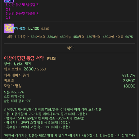
찬란한 붉은빛 엠블렘[지
능]
찬란한 붉은빛 엠블렘[지
능]
Lv.100
안개 융화
9.51%
최종 데미지 증가
53%
버프력
8893
힘
450
지능
450
체력
450
정신력
450
모험가 명성
6075
서약
이상이 담긴 황금 서약
[태초]
황금 : 황금의 세계
2830
세트 포인트:
/ 2550
최종 데미지 증가
471.7%
버프력
35500
모험가 명성
18000
모든 속도 +7%
스킬 범위 +7%
받는 피해 감소 +7%
방어구/악세서리/특수장비의 강화/증폭 수치 합에 따라 아래 효과 적용
- 총 11 증가할 때 마다 최종 데미지 0.5% 증가 (최대 12중첩)
- 방어구 : 5마다 물리/마법 피해 감소 +0.5% (최대 12중첩)
- 악세서리 : 3마다 스킬 범위 +1% (최대 12중첩)
- 특수장비 : 3마다 모든 속도 +1% (최대 12중첩)
[영원히 이어지는 황금향 세트] 장착 시 방어구/악세서리/특수장비의 강화/증폭 수치 합에 따라