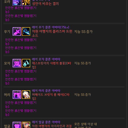
오라
성안이 비추는 결의
찬란한 붉은빛 엠블렘[지
능]
찬란한 붉은빛 엠블렘[지
능]
레어 무기 클론 아바타[75Lv]
차원 여행자의 플라즈마 트윈
무기
지능 55 증가
소드
찬란한 붉은빛 엠블렘[지
능]
찬란한 붉은빛 엠블렘[지
능]
레어 모자 클론 아바타
모자
데스브링어의 사령의 불꽃[D타
지능 55 증가
입]
찬란한 붉은빛 엠블렘[지
능]
찬란한 붉은빛 엠블렘[지
능]
레어 머리 클론 아바타
머리
머메이드 브릿지 롱 헤어[C타
지능 55 증가
입]
찬란한 붉은빛 엠블렘[지
능]
찬란한 붉은빛 엠블렘[지
능]
레어 얼굴 클론 아바타
모든 상태 이상 내
얼굴
차원 여행자의 아이라인과 귀걸