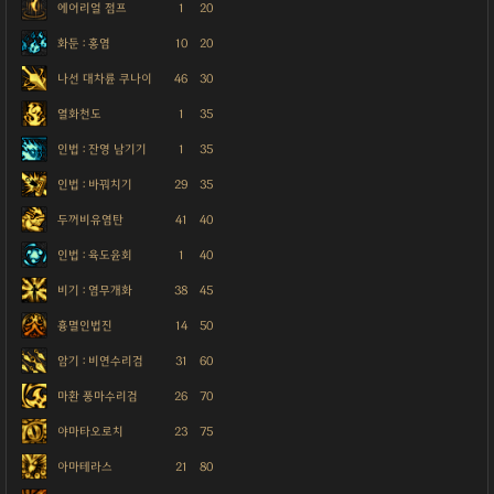
에어리얼 점프
1
20
화둔 : 홍염
10
20
나선 대차륜 쿠나이
46
30
열화천도
1
35
인법 : 잔영 남기기
1
35
인법 : 바꿔치기
29
35
두꺼비유염탄
41
40
인법 : 육도윤회
1
40
비기 : 염무개화
38
45
흉멸인법진
14
50
암기 : 비연수리검
31
60
마환 풍마수리검
26
70
야마타오로치
23
75
아마테라스
21
80