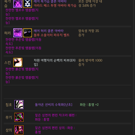
목가
레어 목가슴 클론 아바타
모든 상태 이상 내
슴
아라드 패스 투명 아바타 목가슴
성 3.6% 증가
찬란한 옐로우 엠블렘[지
능]
찬란한 옐로우 엠블렘[지
능]
레어 허리 클론 아바타
암속성 저항 35
허리
블루 소울이터 파우치 벨트
증가
찬란한 푸른빛 엠블렘[이동
속도]
찬란한 푸른빛 엠블렘[이동
속도]
차원 여행자의 순백의 피부[E타
물리 방어력 1000
스킨
입]
증가
찬란한 붉은빛 엠블렘[지
능]
찬란한 붉은빛 엠블렘[지
능]
칭호
돌아온 선비의 수묵화[난초]
화둔 : 홍염 +2
짙은 심연의 편린 차크라 웨펀 :
무기
화둔 : 홍염
짙은 심연의 편린 상의 : 화둔 :
상의
홍염