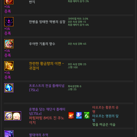
반지
최종 데미지 증가: 2%
+14
증폭
크리티컬 히트: 3.0%
만병을 잉태한 역병의 심장
모든 속성 강화: 15
최종 데미지 증가: 4%
+14
증폭
우아한 기품의 향수
모든 속성 강화: 45
+14
증폭
찬란한 황금향의 이면 -
모든 속성 강화: 25
귀걸이
스탯: 100
+14
증폭
프로스트의 전설 플래티넘
화속성강화: 6
[75Lv]
스탯: 25
타오르는 황혼의 공
운명을 담는 재단사 플래티
명
넘[75Lv]
타오르는 영원의 달
파핑파핑 8비트 진 쿠노
빛
이치
빛을 머금은 이슬
열대야의 추억