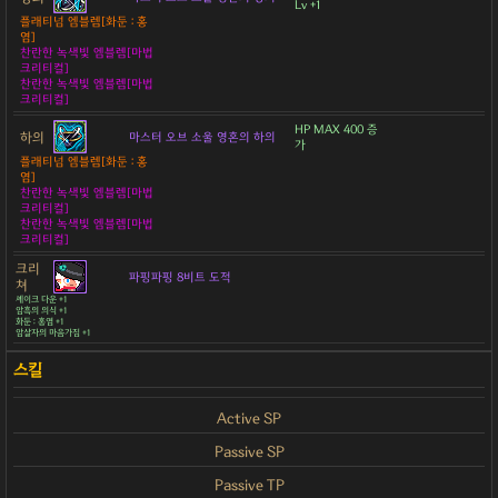
Lv +1
플래티넘 엠블렘[화둔 : 홍
염]
찬란한 녹색빛 엠블렘[마법
크리티컬]
찬란한 녹색빛 엠블렘[마법
크리티컬]
HP MAX 400 증
하의
마스터 오브 소울 영혼의 하의
가
플래티넘 엠블렘[화둔 : 홍
염]
찬란한 녹색빛 엠블렘[마법
크리티컬]
찬란한 녹색빛 엠블렘[마법
크리티컬]
크리
파핑파핑 8비트 도적
쳐
셰이크 다운 +1
암흑의 의식 +1
화둔 : 홍염 +1
암살자의 마음가짐 +1
Active SP
Passive SP
Passive TP