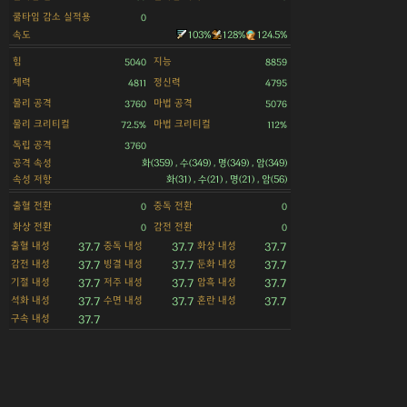
쿨타임 감소 실적용
0
속도
103%
128%
124.5%
힘
지능
5040
8859
체력
정신력
4811
4795
물리 공격
마법 공격
3760
5076
물리 크리티컬
마법 크리티컬
72.5%
112%
독립 공격
3760
공격 속성
화(359) , 수(349) , 명(349) , 암(349)
속성 저항
화(31) , 수(21) , 명(21) , 암(56)
출혈 전환
중독 전환
0
0
화상 전환
감전 전환
0
0
출혈 내성
중독 내성
화상 내성
37.7
37.7
37.7
감전 내성
빙결 내성
둔화 내성
37.7
37.7
37.7
기절 내성
저주 내성
암흑 내성
37.7
37.7
37.7
석화 내성
수면 내성
혼란 내성
37.7
37.7
37.7
구속 내성
37.7