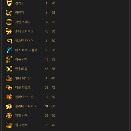
건가드
1
20
리벤저
1
25
체인 스내치
32
25
소닉 스파이크
46
30
웨스턴 파이어
1
30
데스 바이 리볼버
10
30
이동사격
43
35
권총의 춤
43
35
멀티 헤드샷
1
40
더블 건호크
38
45
블러디 카니발
14
50
블러디 스파이크
31
60
제압 사격
26
70
킬 포인트
16
75