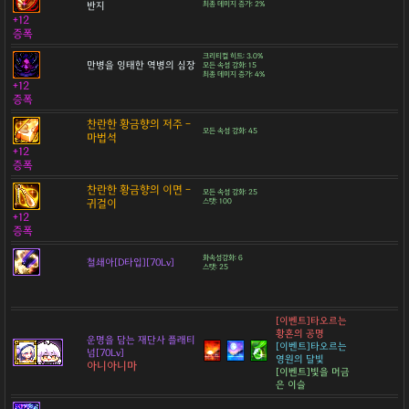
반지
최종 데미지 증가: 2%
+12
증폭
크리티컬 히트: 3.0%
만병을 잉태한 역병의 심장
모든 속성 강화: 15
최종 데미지 증가: 4%
+12
증폭
찬란한 황금향의 저주 -
모든 속성 강화: 45
마법석
+12
증폭
찬란한 황금향의 이면 -
모든 속성 강화: 25
귀걸이
스탯: 100
+12
증폭
화속성강화: 6
철쇄아[D타입][70Lv]
스탯: 25
[이벤트]타오르는
황혼의 공명
운명을 담는 재단사 플래티
[이벤트]타오르는
넘[70Lv]
영원의 달빛
아니아니마
[이벤트]빛을 머금
은 이슬