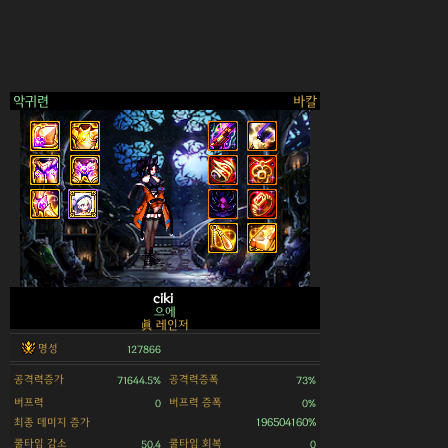
악귀련
바칼
>
ciki
으에
眞 레인저
명성
127866
공격력증가
공격력증폭
71644.5%
73%
버프력
버프력 증폭
0
0%
최종 데미지 증가
196504160%
쿨타임 감소
쿨타임 회복
50.4
0