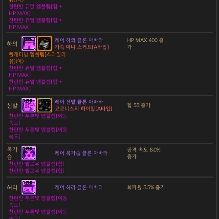
찬란한 듀얼 엠블렘[힘 +
HP MAX]
찬란한 듀얼 엠블렘[힘 +
HP MAX]
레어 하의 클론 아바타
HP MAX 400 증
하의
가죽 미니 스커트[A타입]
가
플래티넘 엠블렘[스타일리
쉬](여)
찬란한 듀얼 엠블렘[힘 +
HP MAX]
찬란한 듀얼 엠블렘[힘 +
HP MAX]
레어 신발 클론 아바타
신발
힘 55 증가
코로니스의 하이힐[A타입]
찬란한 푸른빛 엠블렘[이동
속도]
찬란한 푸른빛 엠블렘[이동
속도]
목가
공격 속도 6.0%
레어 목가슴 클론 아바타
슴
증가
찬란한 옐로우 엠블렘[힘]
찬란한 옐로우 엠블렘[힘]
허리
레어 허리 클론 아바타
회피율 5.5% 증가
찬란한 푸른빛 엠블렘[이동
속도]
찬란한 푸른빛 엠블렘[이동
속도]