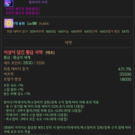
열대야의 추억
찬란한 붉은빛 엠블렘[힘]
찬란한 붉은빛 엠블렘[힘]
Lv.99
안개 융화
74.86%
최종 데미지 증가
50%
버프력
8693
힘
400
지능
400
체력
400
정신력
400
모험가 명성
5875
서약
이상이 담긴 황금 서약
[태초]
황금 : 황금의 세계
2830
세트 포인트:
/ 2550
최종 데미지 증가
471.7%
버프력
35500
모험가 명성
18000
모든 속도 +7%
스킬 범위 +7%
받는 피해 감소 +7%
방어구/악세서리/특수장비의 강화/증폭 수치 합에 따라 아래 효과 적용
- 총 11 증가할 때 마다 최종 데미지 0.5% 증가 (최대 12중첩)
- 방어구 : 5마다 물리/마법 피해 감소 +0.5% (최대 12중첩)
- 악세서리 : 3마다 스킬 범위 +1% (최대 12중첩)
- 특수장비 : 3마다 모든 속도 +1% (최대 12중첩)
[영원히 이어지는 황금향 세트] 장착 시 방어구/악세서리/특수장비의 강화/증폭 수치 합에 따라
아래 효과 모두 적용