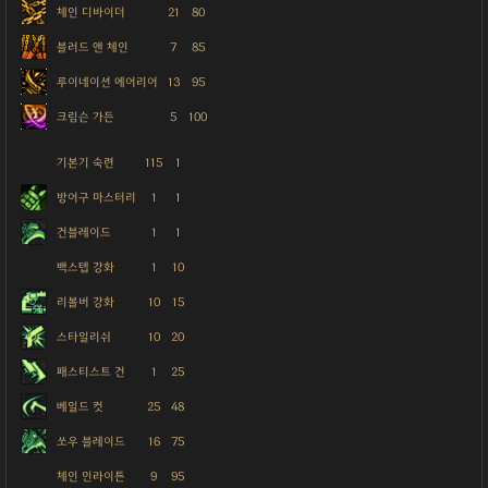
체인 디바이더
21
80
블러드 앤 체인
7
85
루이네이션 에어리어
13
95
크림슨 가든
5
100
기본기 숙련
115
1
방어구 마스터리
1
1
건블레이드
1
1
백스텝 강화
1
10
리볼버 강화
10
15
스타일리쉬
10
20
패스티스트 건
1
25
베일드 컷
25
48
쏘우 블레이드
16
75
체인 인라이튼
9
95