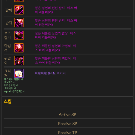
짙은 심연의 편린 팔찌 : 데스 바
팔찌
이 리볼버(여)
짙은 심연의 편린 반지 : 데스 바
반지
이 리볼버(여)
보조
짙은 뒤틀린 심연의 완장 : 데스
장비
바이 리볼버(여)
마법
짙은 뒤틀린 심연의 마법석 : 데
석
스 바이 리볼버(여)
귀걸
짙은 뒤틀린 심연의 귀걸이 : 데
이
스 바이 리볼버(여)
크리
파핑파핑 8비트 여거너
쳐
데스 바이 리볼버 +1
로보틱스 +1
미라클 비전 +1
오버 차지 +1
squad::무기강화(); +1
Active SP
Passive SP
Passive TP