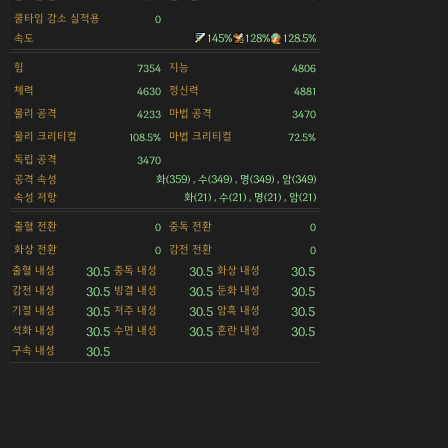
쿨타임 감소 실적용
0
속도
145%
128%
128.5%
힘
지능
7354
4806
체력
정신력
4630
4881
물리 공격
마법 공격
4233
3470
물리 크리티컬
마법 크리티컬
108.5%
72.5%
독립 공격
3470
공격 속성
화(359) , 수(349) , 명(349) , 암(349)
속성 저항
화(21) , 수(21) , 명(21) , 암(21)
출혈 전환
중독 전환
0
0
화상 전환
감전 전환
0
0
출혈 내성
중독 내성
화상 내성
30.5
30.5
30.5
감전 내성
빙결 내성
둔화 내성
30.5
30.5
30.5
기절 내성
저주 내성
암흑 내성
30.5
30.5
30.5
석화 내성
수면 내성
혼란 내성
30.5
30.5
30.5
구속 내성
30.5