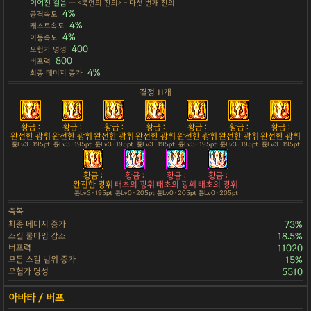
이어진 걸음
— <묵언의 진의> - 다섯 번째 진의
4%
공격속도
4%
캐스트속도
4%
이동속도
400
모험가 명성
800
버프력
4%
최종 데미지 증가
결정 11개
황금 :
황금 :
황금 :
황금 :
황금 :
황금 :
황금 :
완전한 광휘
완전한 광휘
완전한 광휘
완전한 광휘
완전한 광휘
완전한 광휘
완전한 광휘
튠Lv3 · 195pt
튠Lv3 · 195pt
튠Lv3 · 195pt
튠Lv3 · 195pt
튠Lv3 · 195pt
튠Lv3 · 195pt
튠Lv3 · 195pt
황금 :
황금 :
황금 :
황금 :
완전한 광휘
태초의 광휘
태초의 광휘
태초의 광휘
튠Lv3 · 195pt
튠Lv0 · 205pt
튠Lv0 · 205pt
튠Lv0 · 205pt
축복
최종 데미지 증가
73%
스킬 쿨타임 감소
18.5%
버프력
11020
모든 스킬 범위 증가
15%
모험가 명성
5510