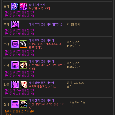
열대야의 추억
오라
뒤얽힌 사념 오라
찬란한 붉은빛 엠블렘[힘]
찬란한 붉은빛 엠블렘[힘]
무기
힘 55 증가
레어 무기 클론 아바타[70Lv]
찬란한 붉은빛 엠블렘[힘]
찬란한 붉은빛 엠블렘[힘]
레어 모자 클론 아바타
캐스팅 속도
모자
사막의 수호자 바스테트의 화이
14.0% 증가
트 귀[B타입]
찬란한 붉은빛 엠블렘[힘]
찬란한 붉은빛 엠블렘[힘]
레어 머리 클론 아바타
캐스팅 속도
머리
진 런처의 리본 포니테일 헤어[A
14.0% 증가
타입]
찬란한 붉은빛 엠블렘[힘]
찬란한 붉은빛 엠블렘[힘]
레어 얼굴 클론 아바타
공격 속도 6.0%
얼굴
구미호의 눈화장[B타입]
증가
찬란한 옐로우 엠블렘[힘]
찬란한 옐로우 엠블렘[힘]
레어 상의 클론 아바타
스타일리쉬 스킬
상의
차원 여행자의 오버핏집업[A타
Lv +1
입]
플래티넘 엠블렘[스타일리
쉬](여)