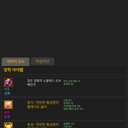
타임라인
캐릭터 정보
검은 질병의 노블레스 오브
모든 속성 강화: 15
레인저
공격력: 30
+13
강화
스탯: 40
잠식 : 찬란한 황금향의
공격력: 10
플레이트 숄더
크리티컬 히트: 5%
최종 데미지 증가: 3%
+12
증폭
축성 : 찬란한 황금향의
공격력: 110
스탯: 90