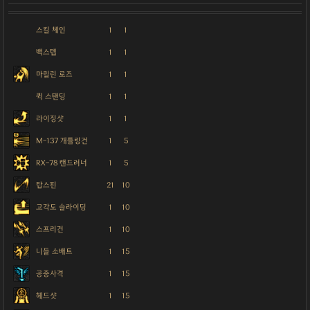
스킬 체인
1
1
백스텝
1
1
마릴린 로즈
1
1
퀵 스탠딩
1
1
라이징샷
1
1
M-137 개틀링건
1
5
RX-78 랜드러너
1
5
탑스핀
21
10
고각도 슬라이딩
1
10
스프리건
1
10
니들 소배트
1
15
공중사격
1
15
헤드샷
1
15