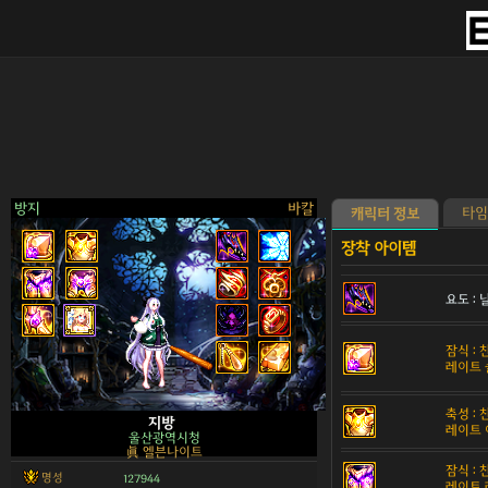
방지
바칼
타임
캐릭터 정보
요도 :
>
잠식 :
레이트 
축성 :
지방
레이트 
울산광역시청
眞 엘븐나이트
잠식 :
명성
127944
레이트