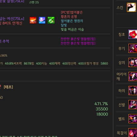
눈꽃 결정[75Lv]
스탯: 25
스킨
[PC방]얼어붙은
황혼의 공명
담는 여신[75Lv]
얼어붙은 영원의
 8비트 안개신
달빛
빛을 머금은 이슬
칭호
찬란한 붉은빛 엠블렘[힘]
의 추억
찬란한 붉은빛 엠블렘[힘]
무기
5.96%
상의
증가
49.8%
버프력
8678
힘
400
지능
400
체력
400
정신력
400
모험가 명성
5860
머리어
깨
약
[태초]
하의
50
471.7%
신발
35500
18000
벨트
목걸이