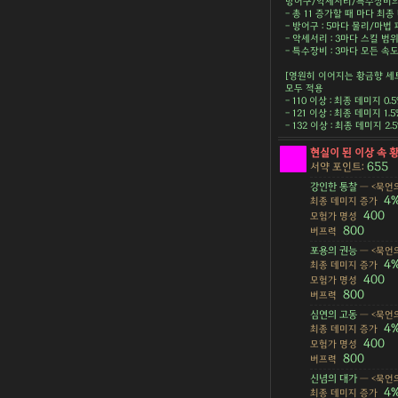
방어구/악세서리/특수장비의 
- 총 11 증가할 때 마다 최종 
- 방어구 : 5마다 물리/마법 피
- 악세서리 : 3마다 스킬 범위 
- 특수장비 : 3마다 모든 속도 
[영원히 이어지는 황금향 세
모두 적용
- 110 이상 : 최종 데미지 0.
- 121 이상 : 최종 데미지 1.
- 132 이상 : 최종 데미지 2
현실이 된 이상 속 
655
서약 포인트:
강인한 통찰
— <묵언의
4
최종 데미지 증가
400
모험가 명성
800
버프력
포용의 권능
— <묵언의
4
최종 데미지 증가
400
모험가 명성
800
버프력
심연의 고동
— <묵언의
4
최종 데미지 증가
400
모험가 명성
800
버프력
신념의 대가
— <묵언의
4
최종 데미지 증가