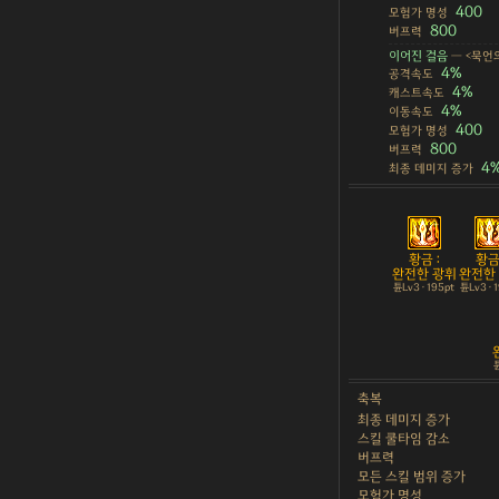
400
모험가 명성
800
버프력
이어진 걸음
— <묵언
4%
공격속도
4%
캐스트속도
4%
이동속도
400
모험가 명성
800
버프력
4
최종 데미지 증가
황금 :
황금 
완전한 광휘
완전한
튠Lv3 · 195pt
튠Lv3 · 
튠
축복
최종 데미지 증가
스킬 쿨타임 감소
버프력
모든 스킬 범위 증가
모험가 명성