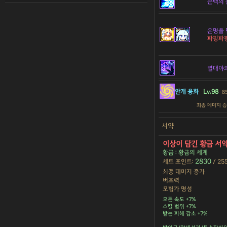
순백의 
운명을 
파핑파핑
열대야
안개 융화
Lv.98
8
최종 데미지 
서약
이상이 담긴 황금 서
황금 : 황금의 세계
2830
세트 포인트:
/ 25
최종 데미지 증가
버프력
모험가 명성
모든 속도 +7%
스킬 범위 +7%
받는 피해 감소 +7%