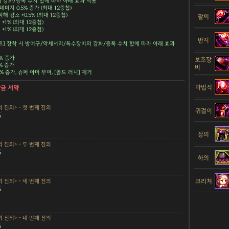
강화/증폭 수치 합에 따라 아래 효과 적용
데미지 0.5% 증가 (최대 12중첩)
해 감소 +0.5% (최대 12중첩)
팔찌
+1% (최대 12중첩)
+1% (최대 12중첩)
반지
트] 장착 시 방어구/악세서리/특수장비의 강화/증폭 수치 합에 따라 아래 효과
5% 증가
보조장
5% 증가
비
.5% 증가, 슈퍼 아머 부여, [골드 러시] 제거
마법석
황금 서약
 진의> - 첫 번째 진의
귀걸이
%
상의
 진의> - 두 번째 진의
%
하의
크리쳐
 진의> - 세 번째 진의
%
 진의> - 네 번째 진의
%