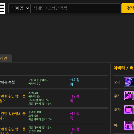
검
라인
+14 강
모든 속성 강화: 15
 날뛰는 흑혈
오라
공격력: 30
화
스탯: 40
무기
 찬란한 황금향의 플
+12 증
공격력: 10
숄더
크리티컬 히트: 5%
폭
최종 데미지 증가: 3%
모자
공격력: 110
 찬란한 황금향의 플
+12 증
스탯: 90
아머
폭
최종 데미지 증가: 3%
머리
최종 데미지 증가: 2%
 찬란한 황금향의 플
+12 증
공격력: 110
 레깅스
폭