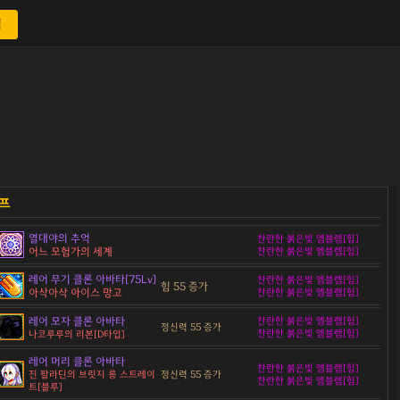
색
열대야의 추억
찬란한 붉은빛 엠블렘[힘]
어느 모험가의 세계
찬란한 붉은빛 엠블렘[힘]
레어 무기 클론 아바타[75Lv]
찬란한 붉은빛 엠블렘[힘]
힘 55 증가
아삭아삭 아이스 망고
찬란한 붉은빛 엠블렘[힘]
레어 모자 클론 아바타
찬란한 붉은빛 엠블렘[힘]
정신력 55 증가
찬란한 붉은빛 엠블렘[힘]
나코루루의 리본[D타입]
레어 머리 클론 아바타
찬란한 붉은빛 엠블렘[힘]
정신력 55 증가
진 팔라딘의 브릿지 롱 스트레이
찬란한 붉은빛 엠블렘[힘]
트[블루]