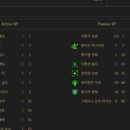
Active SP
Passive SP
체인
1
1
기본기 숙련
115
1
텝
1
1
방어구 마스터리
1
1
실드
1
1
백스텝 강화
1
10
탠딩
1
1
디멘션 몰트
1
15
 킥
1
1
강인한 신념
10
15
 실드
1
1
대자연의 가호
25
48
스타크
1
5
용기의 방패
16
75
방어
1
10
그레이스 오브 라이프
9
95
펀토
1
10
해제
1
15
트 보어
1
15