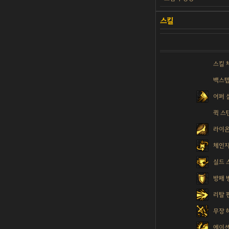
스킬 
백스
어퍼 
퀵 스
라이온
체인지
실드 
방패 
리탈 
무장 
에이션