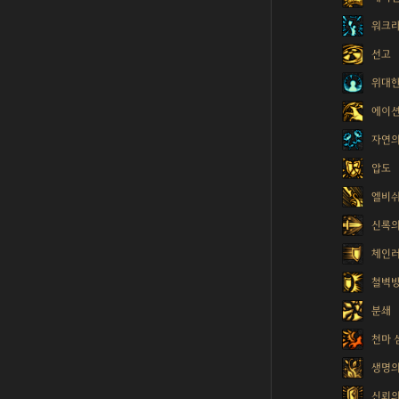
워크
선고
위대한
에이션
자연의
압도
엘비쉬
신록의
체인
철벽
분쇄
천마 
생명의
신뢰의