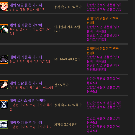
레어 얼굴 클론 아바타
찬란한 옐로우 엠블렘[힘]
공격 속도 6.0% 증가
찬란한 옐로우 엠블렘[힘]
런닝걸 레드 렌즈와 볼터치
플래티넘 엠블렘[강인한
신념]
레어 상의 클론 아바타
대자연의 가호 스킬
찬란한 듀얼 엠블렘[힘 +
보스턴 셀틱스 스타일 점퍼[A타
Lv +1
물리크리티컬]
입]
찬란한 듀얼 엠블렘[힘 +
물리크리티컬]
플래티넘 엠블렘[강인한
신념]
레어 하의 클론 아바타
찬란한 듀얼 엠블렘[힘 +
MP MAX 400 증가
물리크리티컬]
왕실 기사의 제복 하의[A타입]
찬란한 듀얼 엠블렘[힘 +
물리크리티컬]
찬란한 푸른빛 엠블렘[이
레어 신발 클론 아바타
동속도]
힘 55 증가
찬란한 푸른빛 엠블렘[이
워터밤 페스타 페디큐어[시크릿]
동속도]
레어 목가슴 클론 아바타
찬란한 옐로우 엠블렘[힘]
공격 속도 6.0% 증가
디멘션 아라드 투명 아바타 목가
찬란한 옐로우 엠블렘[힘]
슴
찬란한 푸른빛 엠블렘[이
레어 허리 클론 아바타
동속도]
회피율 5.5% 증가
찬란한 푸른빛 엠블렘[이
디멘션 아라드 투명 아바타 허리
동속도]