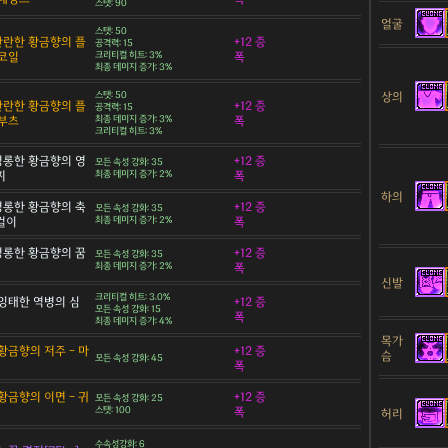
스탯: 90
얼굴
스탯: 50
 찬란한 황금향의 플
+12 증
공격력: 15
코일
크리티컬 히트: 3%
폭
최종 데미지 증가: 3%
상의
스탯: 50
 찬란한 황금향의 플
+12 증
공격력: 15
부츠
최종 데미지 증가: 3%
폭
크리티컬 히트: 3%
 영롱한 황금향의 영
+12 증
모든 속성 강화: 35
찌
최종 데미지 증가: 2%
폭
하의
 영롱한 황금향의 축
+12 증
모든 속성 강화: 35
목걸이
최종 데미지 증가: 2%
폭
 영롱한 황금향의 꿈
+12 증
모든 속성 강화: 35
최종 데미지 증가: 2%
폭
신발
크리티컬 히트: 3.0%
잉태한 역병의 심
+12 증
모든 속성 강화: 15
폭
최종 데미지 증가: 4%
목가
황금향의 저주 - 마
+12 증
슴
모든 속성 강화: 45
폭
황금향의 이면 - 귀
+12 증
모든 속성 강화: 25
스탯: 100
폭
허리
수속성강화: 6