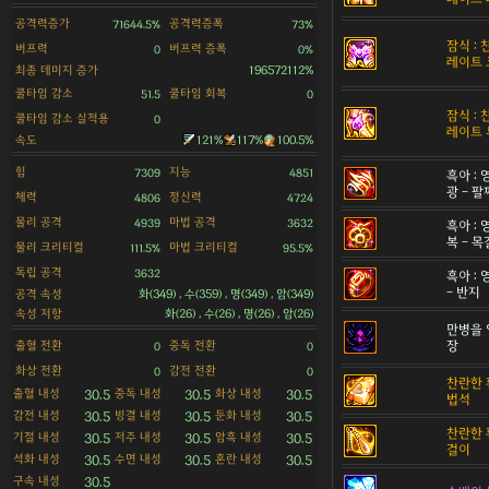
공격력증가
공격력증폭
71644.5%
73%
잠식 :
버프력
버프력 증폭
0
0%
레이트 
최종 데미지 증가
196572112%
쿨타임 감소
쿨타임 회복
51.5
0
잠식 :
쿨타임 감소 실적용
0
레이트 
속도
121%
117%
100.5%
힘
지능
7309
4851
흑아 :
광 - 팔
체력
정신력
4806
4724
물리 공격
마법 공격
4939
3632
흑아 :
복 - 
물리 크리티컬
마법 크리티컬
111.5%
95.5%
독립 공격
3632
흑아 :
- 반지
공격 속성
화(349) , 수(359) , 명(349) , 암(349)
속성 저항
화(26) , 수(26) , 명(26) , 암(26)
만병을 
출혈 전환
중독 전환
장
0
0
화상 전환
감전 전환
0
0
찬란한 
출혈 내성
중독 내성
화상 내성
30.5
30.5
30.5
법석
감전 내성
빙결 내성
둔화 내성
30.5
30.5
30.5
찬란한 
기절 내성
저주 내성
암흑 내성
30.5
30.5
30.5
걸이
석화 내성
수면 내성
혼란 내성
30.5
30.5
30.5
구속 내성
30.5