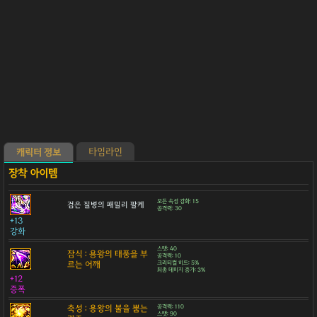
타임라인
캐릭터 정보
모든 속성 강화: 15
검은 질병의 패밀리 팔케
공격력: 30
+13
강화
스탯: 40
잠식 : 용왕의 태풍을 부
공격력: 10
르는 어깨
크리티컬 히트: 5%
최종 데미지 증가: 3%
+12
증폭
축성 : 용왕의 불을 뿜는
공격력: 110
스탯: 90