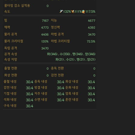
쿨타임 감소 실적용
0
속도
132%
111%
117.5%
힘
지능
7167
4677
체력
정신력
4773
4392
물리 공격
마법 공격
4406
3470
물리 크리티컬
마법 크리티컬
120%
72.5%
독립 공격
3470
공격 속성
화(346) , 수(356) , 명(346) , 암(346)
속성 저항
화(21) , 수(21) , 명(21) , 암(21)
출혈 전환
중독 전환
0
0
화상 전환
감전 전환
0
0
출혈 내성
중독 내성
화상 내성
30.4
30.4
30.4
감전 내성
빙결 내성
둔화 내성
30.4
30.4
30.4
기절 내성
저주 내성
암흑 내성
30.4
30.4
30.4
석화 내성
수면 내성
혼란 내성
30.4
30.4
30.4
구속 내성
30.4