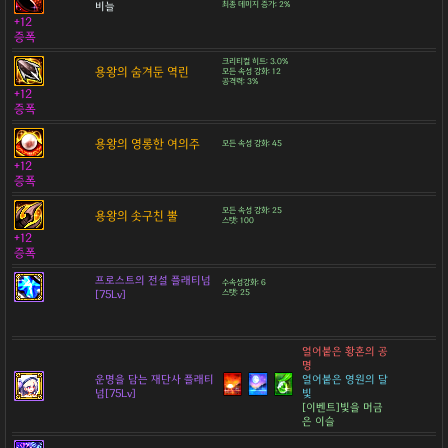
비늘
최종 데미지 증가: 2%
+12
증폭
크리티컬 히트: 3.0%
용왕의 숨겨둔 역린
모든 속성 강화: 12
공격력: 3%
+12
증폭
용왕의 영롱한 여의주
모든 속성 강화: 45
+12
증폭
모든 속성 강화: 25
용왕의 솟구친 뿔
스탯: 100
+12
증폭
프로스트의 전설 플래티넘
수속성강화: 6
[75Lv]
스탯: 25
얼어붙은 황혼의 공
명
운명을 담는 재단사 플래티
얼어붙은 영원의 달
넘[75Lv]
빛
[이벤트]빛을 머금
은 이슬