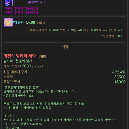
열대야의 추억
찬란한 붉은빛 엠블렘[힘]
찬란한 붉은빛 엠블렘[힘]
Lv.98
안개 융화
0.88%
최종 데미지 증가
49.8%
버프력
8678
힘
400
지능
400
체력
400
정신력
400
모험가 명성
5860
서약
영전의 발키리 서약
[태초]
발키리 : 천벌의 날개
2630
세트 포인트:
/ 2550
최종 데미지 증가
472.4%
버프력
35500
모험가 명성
18000
[공간도약] [장비 발동 옵션]
발키리의 힘을 빌려 전방 400px 위치로 순간이동합니다.
- 공간도약 쿨타임 : 6초
무색 큐브 조각 소모 스킬 시전 시 '발키리의 의지' 획득 (최대 6)
- 던전 입장 시 '발키리의 의지' 6 획득
[진 : 천벌]
'발키리의 의지'가 가득 찼을 때 공격 시 적에게 발키리 자매를 소환하여 공격을 가합니다.
- 진 : 천벌 피해량 : 303,590%
- 쿨타임 20초