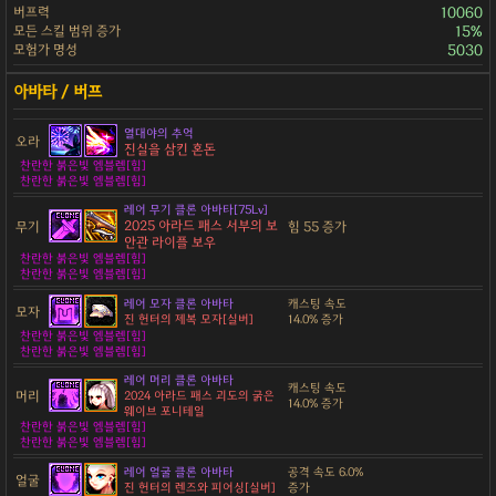
버프력
10060
모든 스킬 범위 증가
15%
모험가 명성
5030
열대야의 추억
오라
진실을 삼킨 혼돈
찬란한 붉은빛 엠블렘[힘]
찬란한 붉은빛 엠블렘[힘]
레어 무기 클론 아바타[75Lv]
2025 아라드 패스 서부의 보
무기
힘 55 증가
안관 라이플 보우
찬란한 붉은빛 엠블렘[힘]
찬란한 붉은빛 엠블렘[힘]
레어 모자 클론 아바타
캐스팅 속도
모자
진 헌터의 제복 모자[실버]
14.0% 증가
찬란한 붉은빛 엠블렘[힘]
찬란한 붉은빛 엠블렘[힘]
레어 머리 클론 아바타
캐스팅 속도
머리
2024 아라드 패스 괴도의 굵은
14.0% 증가
웨이브 포니테일
찬란한 붉은빛 엠블렘[힘]
찬란한 붉은빛 엠블렘[힘]
레어 얼굴 클론 아바타
공격 속도 6.0%
얼굴
진 헌터의 렌즈와 피어싱[실버]
증가