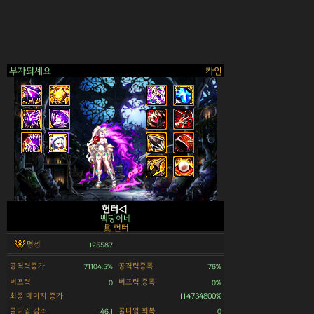
부자되세요
카인
>
헌터◁
백땅이네
眞 헌터
명성
125587
공격력증가
공격력증폭
71104.5%
76%
버프력
버프력 증폭
0
0%
최종 데미지 증가
114734800%
쿨타임 감소
쿨타임 회복
46.1
0