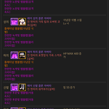
찬란한 노란빛 엠블렘[공격
속도]
찬란한 노란빛 엠블렘[공격
속도]
레어 상의 클론 아바타
사냥감 식별 스킬
상의
진 헌터의 가죽 탑과 오버핏 코
Lv +1
트[실버]
플래티넘 엠블렘[사냥감 식
별]
찬란한 녹색빛 엠블렘[물리
크리티컬]
찬란한 녹색빛 엠블렘[물리
크리티컬]
레어 하의 클론 아바타
HP MAX 400 증
하의
진 헌터의 포켓장식 가죽 스커트
가
[실버]
플래티넘 엠블렘[사냥감 식
별]
찬란한 녹색빛 엠블렘[물리
크리티컬]
찬란한 녹색빛 엠블렘[물리
크리티컬]
레어 신발 클론 아바타
신발
힘 55 증가
진 헌터의 워커부츠[실버]
찬란한 푸른빛 엠블렘[이동
속도]
찬란한 푸른빛 엠블렘[이동
속도]