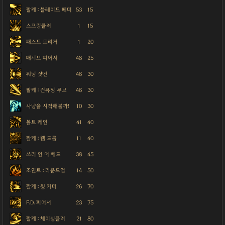
팔케 : 블레이드 페더
53
15
스프링클러
1
15
패스트 트리거
1
20
매시브 피어서
48
25
워닝 샷건
46
30
팔케 : 컨퓨징 무브
46
30
사냥을 시작해볼까!
10
30
볼트 레인
41
40
팔케 : 웹 드롭
11
40
쓰리 인 어 베드
38
45
조인트 : 라운드업
14
50
팔케 : 윙 커터
26
70
F.D. 피어서
23
75
팔케 : 체이싱클러
21
80