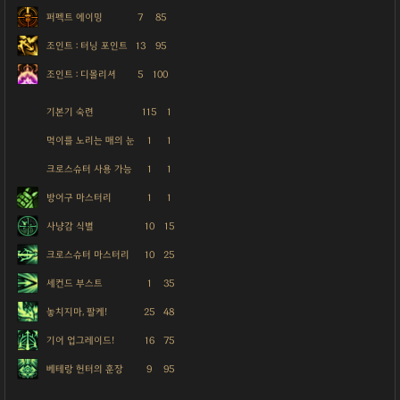
퍼펙트 에이밍
7
85
조인트 : 터닝 포인트
13
95
조인트 : 디몰리셔
5
100
기본기 숙련
115
1
먹이를 노리는 매의 눈
1
1
크로스슈터 사용 가능
1
1
방어구 마스터리
1
1
사냥감 식별
10
15
크로스슈터 마스터리
10
25
세컨드 부스트
1
35
놓치지마, 팔케!
25
48
기어 업그레이드!
16
75
베테랑 헌터의 훈장
9
95