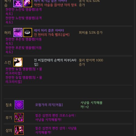
목가
레어 목가슴 클론 아바타
공격 속도 6.0%
슴
악연의 사슬을 끊어낸 자의 망토
증가
찬란한 노란빛 엠블렘[공격
속도]
찬란한 노란빛 엠블렘[공격
속도]
레어 허리 클론 아바타
허리
회피율 5.5% 증가
진 헌터의 가죽 벨트[실버]
찬란한 푸른빛 엠블렘[이동
속도]
찬란한 푸른빛 엠블렘[이동
속도]
진 비질란테의 순백의 피부[A타
물리 방어력 1000
스킨
입]
증가
찬란한 듀얼 엠블렘[힘 + 물
리크리티컬]
찬란한 듀얼 엠블렘[힘 + 물
리크리티컬]
사냥을 시작해볼
칭호
모험가의 의지[어둠]
까! +2
짙은 심연의 편린 크로스슈터 :
무기
사냥을 시작해볼까!
짙은 심연의 편린 상의 : 사냥을
상의
시작해볼까!