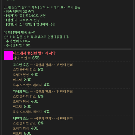
[고대 전장의 발키리 세트] 장착 시 아래의 효과 추가 발동
- 최종 데미지 3% 증가
- [돌파]가 [공간도약]으로 변경
- [심판]이 [추적]으로 변경
- [천벌]이 [진 : 천벌]과 합산하여 적용
[추적] [장비 발동 옵션]
발키리의 힘을 빌려 적 후방으로 순간이동합니다.
- 추적 범위 : 800px
- 추적 쿨타임 : 10초
태초에서 현신한 발키리 서약
655
서약 포인트:
고요한 호흡
— <묵언의 진의> - 첫 번째 진의
8%
스킬 쿨타임 감소
400
모험가 명성
800
버프력
4%
특수 오브젝트 데미지
자애의 마음
— <묵언의 진의> - 두 번째 진의
8%
스킬 쿨타임 감소
400
모험가 명성
800
버프력
4%
특수 오브젝트 데미지
내면의 조율
— <묵언의 진의> - 세 번째 진의
8%
스킬 쿨타임 감소
400
모험가 명성
800
버프력