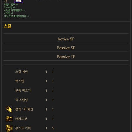
쳐
러블리 템포 +1
익사이팅 +1
사냥을 시작해볼까! +1
하악질 +1
큐브 오브 마테리얼리즘 +1
Active SP
Passive SP
Passive TP
스킬 체인
1
1
백스텝
1
1
빈틈 찌르기
1
1
퀵 스탠딩
1
1
팔케 : 퀵 페킹
1
1
래피드샷
1
1
부스트 기어
1
5