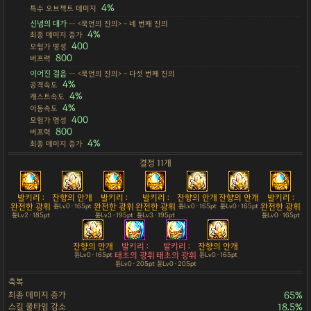
4%
특수 오브젝트 데미지
신념의 대가
— <묵언의 진의> - 네 번째 진의
4%
최종 데미지 증가
400
모험가 명성
800
버프력
이어진 걸음
— <묵언의 진의> - 다섯 번째 진의
4%
공격속도
4%
캐스트속도
4%
이동속도
400
모험가 명성
800
버프력
4%
최종 데미지 증가
결정 11개
발키리 :
잔향의 안개
발키리 :
발키리 :
잔향의 안개
잔향의 안개
발키리 :
완전한 광휘
완전한 광휘
완전한 광휘
완전한 광휘
튠Lv0 · 165pt
튠Lv0 · 165pt
튠Lv0 · 165pt
튠Lv2 · 185pt
튠Lv3 · 195pt
튠Lv3 · 195pt
튠Lv0 · 165pt
잔향의 안개
발키리 :
발키리 :
잔향의 안개
태초의 광휘
태초의 광휘
튠Lv0 · 165pt
튠Lv0 · 165pt
튠Lv0 · 205pt
튠Lv0 · 205pt
축복
최종 데미지 증가
65%
스킬 쿨타임 감소
18.5%