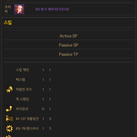
크리
SD 축가 세리아[시즌10]
쳐
Active SP
Passive SP
Passive TP
스킬 체인
1
1
백스텝
1
1
마릴린 로즈
1
1
퀵 스탠딩
1
1
라이징샷
11
1
M-137 개틀링건
1
5
RX-78 랜드러너
1
5