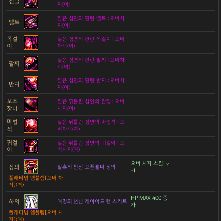
신발
지(여)
짙은 심연의 편린 벨트 : 오버차
벨트
지(여)
목걸
짙은 심연의 편린 목걸이 : 오버
이
차지(여)
짙은 심연의 편린 팔찌 : 오버차
팔찌
지(여)
짙은 심연의 편린 반지 : 오버차
반지
지(여)
보조
짙은 뒤틀린 심연의 완장 : 오버
장비
차지(여)
마법
짙은 뒤틀린 심연의 마법석 : 오
석
버차지(여)
귀걸
짙은 뒤틀린 심연의 귀걸이 : 오
이
버차지(여)
오버 차지 스킬Lv
상의
칠흑의 천신 오픈숄더 상의
+1
플래티넘 엠블렘[오버 차
지](여)
HP MAX 400 증
하의
여명의 천신 레이어드 랩 스커트
가
플래티넘 엠블렘[오버 차
지](여)