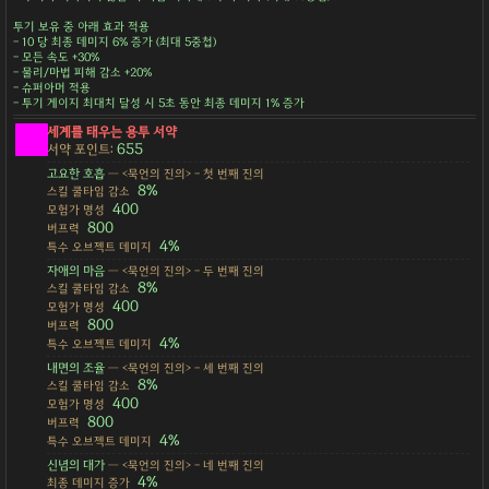
투기 보유 중 아래 효과 적용
- 10 당 최종 데미지 6% 증가 (최대 5중첩)
- 모든 속도 +30%
- 물리/마법 피해 감소 +20%
- 슈퍼아머 적용
- 투기 게이지 최대치 달성 시 5초 동안 최종 데미지 1% 증가
세계를 태우는 용투 서약
655
서약 포인트:
고요한 호흡
— <묵언의 진의> - 첫 번째 진의
8%
스킬 쿨타임 감소
400
모험가 명성
800
버프력
4%
특수 오브젝트 데미지
자애의 마음
— <묵언의 진의> - 두 번째 진의
8%
스킬 쿨타임 감소
400
모험가 명성
800
버프력
4%
특수 오브젝트 데미지
내면의 조율
— <묵언의 진의> - 세 번째 진의
8%
스킬 쿨타임 감소
400
모험가 명성
800
버프력
4%
특수 오브젝트 데미지
신념의 대가
— <묵언의 진의> - 네 번째 진의
4%
최종 데미지 증가