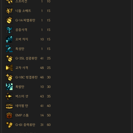
스프리건
1
10
니들 소배트
1
15
G-14 파열류탄
1
15
공중사격
1
15
오버 차지
10
15
특성탄
1
15
G-35L 섬광류탄
41
25
교차 사격
48
25
G-18C 빙결류탄
46
30
폭발탄
10
30
버스터 샷
43
35
네이팜 탄
41
40
EMP 스톰
14
50
G-61 중력류탄
31
60