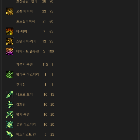
초진공탄 : 첼리
26
70
오픈 파이어
23
75
포토빌라이저
21
80
디-데이
7
85
스탠바이-레디
13
95
데피니트 솔루션
5
100
기본기 숙련
115
1
방어구 마스터리
1
1
컨버전
1
1
니트로 모터
10
15
강화탄
10
20
병기 숙련
10
20
유탄 마스터리
10
20
패스티스트 건
5
25