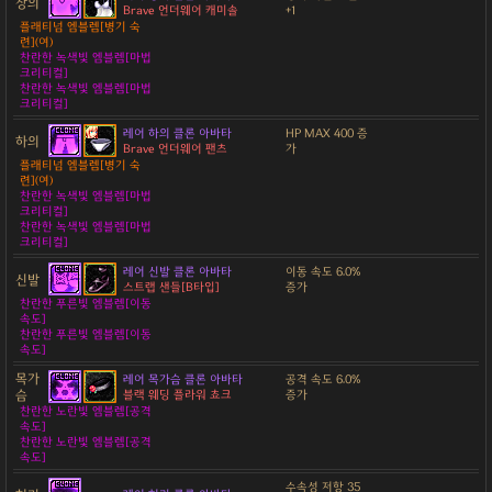
상의
Brave 언더웨어 캐미솔
+1
플래티넘 엠블렘[병기 숙
련](여)
찬란한 녹색빛 엠블렘[마법
크리티컬]
찬란한 녹색빛 엠블렘[마법
크리티컬]
레어 하의 클론 아바타
HP MAX 400 증
하의
Brave 언더웨어 팬츠
가
플래티넘 엠블렘[병기 숙
련](여)
찬란한 녹색빛 엠블렘[마법
크리티컬]
찬란한 녹색빛 엠블렘[마법
크리티컬]
레어 신발 클론 아바타
이동 속도 6.0%
신발
스트랩 샌들[B타입]
증가
찬란한 푸른빛 엠블렘[이동
속도]
찬란한 푸른빛 엠블렘[이동
속도]
목가
레어 목가슴 클론 아바타
공격 속도 6.0%
슴
블랙 웨딩 플라워 쵸크
증가
찬란한 노란빛 엠블렘[공격
속도]
찬란한 노란빛 엠블렘[공격
속도]
수속성 저항 35