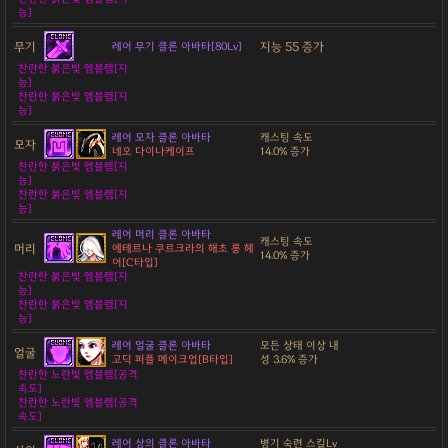
능]
무기
지능 55 증가
레어 무기 클론 아바타[80Lv]
찬란한 붉은빛 엠블렘[지
능]
찬란한 붉은빛 엠블렘[지
능]
레어 모자 클론 아바타
캐스팅 속도
모자
네오 다이나케이프
14.0% 증가
찬란한 붉은빛 엠블렘[지
능]
찬란한 붉은빛 엠블렘[지
능]
레어 머리 클론 아바타
캐스팅 속도
머리
에테르나 쿠르크라의 해초 롱 헤
14.0% 증가
어[C타입]
찬란한 붉은빛 엠블렘[지
능]
찬란한 붉은빛 엠블렘[지
능]
레어 얼굴 클론 아바타
모든 상태 이상 내
얼굴
고딕 퍼플 메이크업[B타입]
성 3.6% 증가
찬란한 노란빛 엠블렘[공격
속도]
찬란한 노란빛 엠블렘[공격
속도]
레어 상의 클론 아바타
병기 숙련 스킬Lv