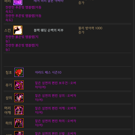
허리
레어 허리 클론 아바타
증가
찬란한 푸른빛 엠블렘[이동
속도]
찬란한 푸른빛 엠블렘[이동
속도]
물리 방어력 1000
스킨
블랙 웨딩 순백의 피부
증가
찬란한 붉은빛 엠블렘[지
능]
찬란한 붉은빛 엠블렘[지
능]
칭호
아라드 패스 시즌10
짙은 심연의 편린 보우건 : 오버
무기
차지(여)
짙은 심연의 편린 상의 : 오버차
상의
지(여)
머리
짙은 심연의 편린 어깨 : 오버차
어깨
지(여)
짙은 심연의 편린 하의 : 오버차
하의
지(여)
짙은 심연의 편린 신발 : 오버차