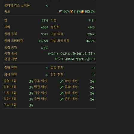
쿨타임 감소 실적용
0
속도
166%
119%
165.5%
힘
지능
5216
7121
체력
정신력
4664
4915
물리 공격
마법 공격
3342
3342
물리 크리티컬
마법 크리티컬
102.5%
114.5%
독립 공격
4066
공격 속성
화(341) , 수(341) , 명(341) , 암(351)
속성 저항
화(21) , 수(56) , 명(21) , 암(21)
출혈 전환
중독 전환
0
0
화상 전환
감전 전환
0
0
출혈 내성
중독 내성
화상 내성
34
34
34
감전 내성
빙결 내성
둔화 내성
34
34
34
기절 내성
저주 내성
암흑 내성
34
34
34
석화 내성
수면 내성
혼란 내성
34
34
34
구속 내성
34