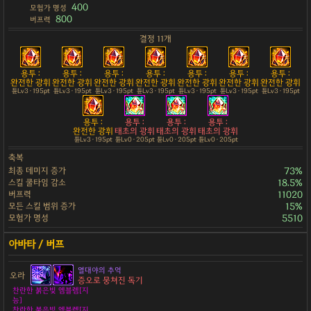
400
모험가 명성
800
버프력
결정 11개
용투 :
용투 :
용투 :
용투 :
용투 :
용투 :
용투 :
완전한 광휘
완전한 광휘
완전한 광휘
완전한 광휘
완전한 광휘
완전한 광휘
완전한 광휘
튠Lv3 · 195pt
튠Lv3 · 195pt
튠Lv3 · 195pt
튠Lv3 · 195pt
튠Lv3 · 195pt
튠Lv3 · 195pt
튠Lv3 · 195pt
용투 :
용투 :
용투 :
용투 :
완전한 광휘
태초의 광휘
태초의 광휘
태초의 광휘
튠Lv3 · 195pt
튠Lv0 · 205pt
튠Lv0 · 205pt
튠Lv0 · 205pt
축복
최종 데미지 증가
73%
스킬 쿨타임 감소
18.5%
버프력
11020
모든 스킬 범위 증가
15%
모험가 명성
5510
열대야의 추억
오라
증오로 뭉쳐진 독기
찬란한 붉은빛 엠블렘[지
능]
찬란한 붉은빛 엠블렘[지