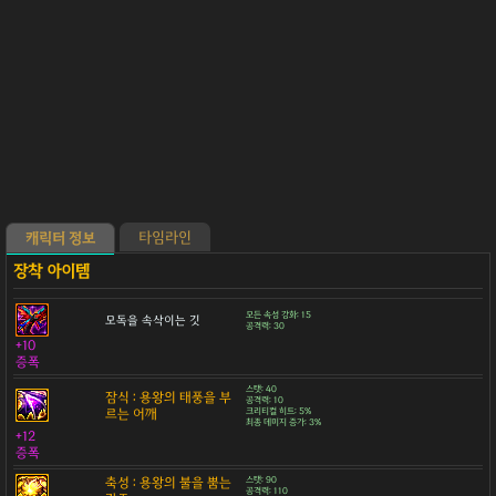
타임라인
캐릭터 정보
모든 속성 강화: 15
모독을 속삭이는 깃
공격력: 30
+10
증폭
스탯: 40
잠식 : 용왕의 태풍을 부
공격력: 10
르는 어깨
크리티컬 히트: 5%
최종 데미지 증가: 3%
+12
증폭
축성 : 용왕의 불을 뿜는
스탯: 90
공격력: 110