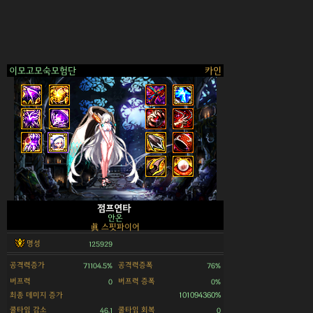
이모고모숙모험단
카인
>
점프연타
안온
眞 스핏파이어
명성
125929
공격력증가
공격력증폭
71104.5%
76%
버프력
버프력 증폭
0
0%
최종 데미지 증가
101094360%
쿨타임 감소
쿨타임 회복
46.1
0