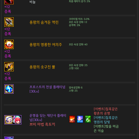
비늘
최종 데미지 증가: 2%
+12
증폭
크리티컬 히트: 3.0%
용왕의 숨겨둔 역린
모든 속성 강화: 12
공격력: 3%
+12
증폭
용왕의 영롱한 여의주
모든 속성 강화: 40
+12
증폭
모든 속성 강화: 25
용왕의 솟구친 뿔
스탯: 100
+12
증폭
프로스트의 전설 플래티넘
암속성강화: 6
[30Lv]
스탯: 25
[이벤트]칠흑같은
황혼의 공명
운명을 담는 재단사 플래티
[이벤트]칠흑같은
넘[30Lv]
영원의 달빛
쁘띠 마법 흑토끼
[이벤트]빛을 머금
은 이슬