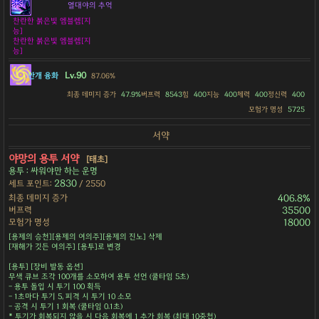
열대야의 추억
찬란한 붉은빛 엠블렘[지
능]
찬란한 붉은빛 엠블렘[지
능]
Lv.90
안개 융화
87.06%
최종 데미지 증가
47.9%
버프력
8543
힘
400
지능
400
체력
400
정신력
400
모험가 명성
5725
서약
야망의 용투 서약
[태초]
용투 : 싸워야만 하는 운명
2830
세트 포인트:
/ 2550
최종 데미지 증가
406.8%
버프력
35500
모험가 명성
18000
[용제의 승천][용제의 여의주][용제의 진노] 삭제
[재해가 깃든 여의주] [용투]로 변경
[용투] [장비 발동 옵션]
무색 큐브 조각 100개를 소모하여 용투 선언 (쿨타임 5초)
- 용투 돌입 시 투기 100 획득
- 1초마다 투기 5, 피격 시 투기 10 소모
- 공격 시 투기 1 회복 (쿨타임 0.1초)
* 투기가 회복되지 않을 시 다음 회복에 1 추가 회복 (최대 10중첩)