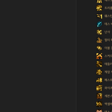
트리플
웨스턴
데스 
난사
멀티 
더블 
스커
데들
제압 
패스트
와이프
세븐스
엑셀
데스