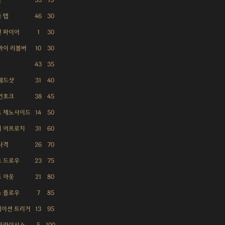
 탭
46
30
 파이어
1
30
바이 리볼버
10
30
43
35
헤드샷
31
40
건호크
38
45
드 제노사이드
14
50
리 어프로치
31
60
사격
26
70
 드로우
23
75
 아웃
21
80
 플로우
7
85
레이션 트리거
13
95
 크라이시스
5
100