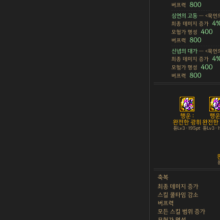
800
버프력
심연의 고동
— <묵언의
4
최종 데미지 증가
400
모험가 명성
800
버프력
신념의 대가
— <묵언의
4
최종 데미지 증가
400
모험가 명성
800
버프력
행운 :
행운 
완전한 광휘
완전한
튠Lv3 · 195pt
튠Lv3 · 
튠
축복
최종 데미지 증가
스킬 쿨타임 감소
버프력
모든 스킬 범위 증가
모험가 명성