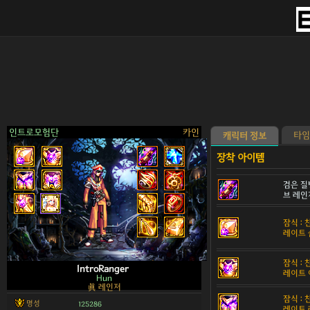
인트로모험단
카인
타임
캐릭터 정보
검은 질
브 레인
>
잠식 :
레이트 
잠식 :
IntroRanger
레이트 
Hun
眞 레인저
잠식 :
명성
125286
레이트