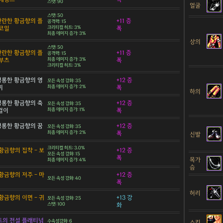
스탯: 90
얼굴
스탯: 50
 찬란한 황금향의 플
+11 증
공격력: 15
코일
크리티컬 히트: 3%
폭
최종 데미지 증가: 3%
상의
스탯: 50
 찬란한 황금향의 플
+11 증
공격력: 15
부츠
최종 데미지 증가: 3%
폭
크리티컬 히트: 3%
 영롱한 황금향의 영
+12 증
모든 속성 강화: 35
찌
최종 데미지 증가: 2%
폭
하의
 영롱한 황금향의 축
+12 증
모든 속성 강화: 35
목걸이
최종 데미지 증가: 1%
폭
 영롱한 황금향의 꿈
+12 증
모든 속성 강화: 35
최종 데미지 증가: 2%
폭
신발
크리티컬 히트: 3.0%
황금향의 집착 - 보
+12 증
모든 속성 강화: 15
폭
목가
최종 데미지 증가: 4%
슴
황금향의 저주 - 마
+12 증
모든 속성 강화: 40
폭
허리
황금향의 이면 - 귀
+13 강
모든 속성 강화: 25
스탯: 100
화
트의 전설 플래티넘
수속성강화: 6
스킨