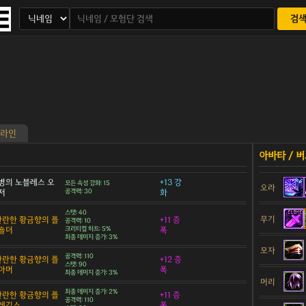
검
라인
병의 노블레스 오
+13 강
모든 속성 강화: 15
오라
저
공격력: 30
화
스탯: 40
무기
 찬란한 황금향의 플
+11 증
공격력: 10
숄더
크리티컬 히트: 5%
폭
최종 데미지 증가: 3%
모자
공격력: 110
 찬란한 황금향의 플
+12 증
스탯: 90
아머
폭
최종 데미지 증가: 3%
머리
최종 데미지 증가: 2%
 찬란한 황금향의 플
+11 증
공격력: 110
 레깅스
폭