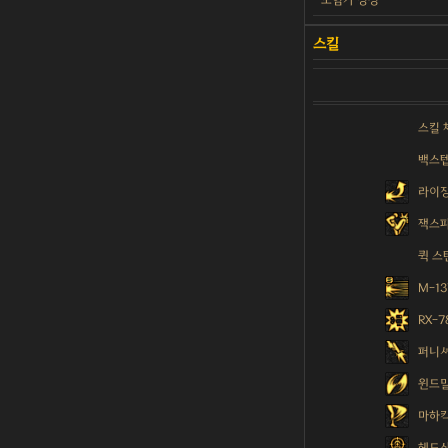
스킬 
백스
라이
잭스
퀵 스
M-1
RX-
퍼니
윈드
마하
헤드