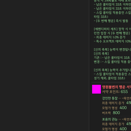
공격 시 3%확률로 아래 효과 
- 남은 쿨타임이 33초 이하인
- 남은 쿨타임이 33초 이하인
- 스킬 쿨타임 적용중인 스킬
타임 33초)
- [두 번째 행운] 즉시 발동
[세렌디피티 세트] 장착 시 
던전 입장 시 [두 번째 행운]
- 최종 데미지 1.0% 증가
- 특수 오브젝트 데미지 10
[신의 축복] 능력이 변경됩니
[신의 축복]
기존 : - 남은 쿨타임이 33
변경 : - 스킬 쿨타임 적용 
[신의 축복] 능력이 추가됩니
- 스킬 쿨타임이 적용중인 스
성기 제외, 쿨타임 33초)
영원불변의 행운 서
655
서약 포인트:
강인한 통찰
— <묵언의
4
최종 데미지 증가
400
모험가 명성
800
버프력
포용의 권능
— <묵언의
4
최종 데미지 증가
400
모험가 명성