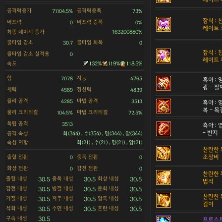
공격력증가
공격력증폭
71104.5%
73%
잠식 :
버프력
버프력 증폭
0
0%
레이트 
최종 데미지 증가
163200880%
쿨타임 감소
쿨타임 회복
30.7
0
잠식 :
쿨타임 감소 실적용
0
레이트 
속도
132%
119%
118.5%
힘
지능
7078
4765
흑아 :
광 - 팔
체력
정신력
4589
4839
물리 공격
마법 공격
4285
3513
흑아 :
복 - 
물리 크리티컬
마법 크리티컬
104.5%
72.5%
독립 공격
3513
흑아 :
- 반지
공격 속성
화(344) , 수(354) , 명(344) , 암(344)
속성 저항
화(21) , 수(21) , 명(21) , 암(21)
찬란한 
출혈 전환
중독 전환
조장비
0
0
화상 전환
감전 전환
0
0
찬란한 
출혈 내성
중독 내성
화상 내성
30.5
30.5
30.5
법석
감전 내성
빙결 내성
둔화 내성
30.5
30.5
30.5
찬란한 
기절 내성
저주 내성
암흑 내성
30.5
30.5
30.5
걸이
석화 내성
수면 내성
혼란 내성
30.5
30.5
30.5
구속 내성
30.5
프로스