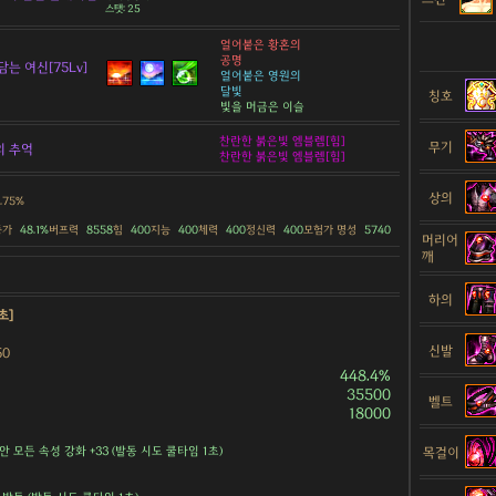
스탯: 25
얼어붙은 황혼의
공명
담는 여신[75Lv]
얼어붙은 영원의
달빛
칭호
빛을 머금은 이슬
찬란한 붉은빛 엠블렘[힘]
무기
의 추억
찬란한 붉은빛 엠블렘[힘]
상의
.75%
증가
48.1%
버프력
8558
힘
400
지능
400
체력
400
정신력
400
모험가 명성
5740
머리어
깨
하의
초]
신발
50
448.4%
35500
벨트
18000
안 모든 속성 강화 +33 (발동 시도 쿨타임 1초)
목걸이