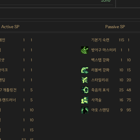
5510
Active SP
Passive SP
체인
1
1
기본기 숙련
115
1
텝
1
1
방어구 마스터리
1
1
징샷
1
1
백스텝 강화
1
10
파이크
1
1
리볼버 강화
10
15
탠딩
1
1
스타일리쉬
10
20
37 개틀링건
1
5
죽음의 표식
25
48
78 랜드러너
1
5
사격술
16
75
셔
1
10
아웃 스탠딩
9
95
밀
1
10
킥
1
15
샷
53
15