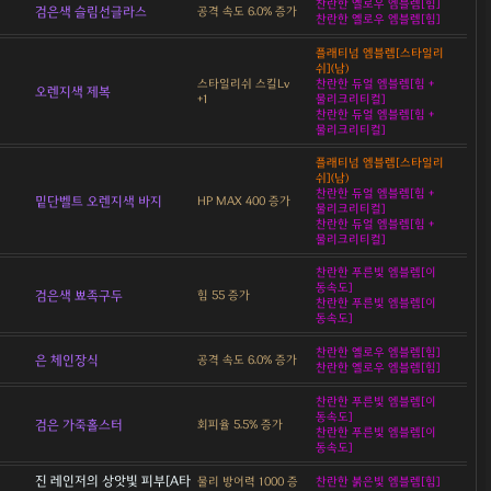
찬란한 옐로우 엠블렘[힘]
검은색 슬림선글라스
공격 속도 6.0% 증가
찬란한 옐로우 엠블렘[힘]
플래티넘 엠블렘[스타일리
쉬](남)
스타일리쉬 스킬Lv
찬란한 듀얼 엠블렘[힘 +
오렌지색 제복
+1
물리크리티컬]
찬란한 듀얼 엠블렘[힘 +
물리크리티컬]
플래티넘 엠블렘[스타일리
쉬](남)
찬란한 듀얼 엠블렘[힘 +
밑단벨트 오렌지색 바지
HP MAX 400 증가
물리크리티컬]
찬란한 듀얼 엠블렘[힘 +
물리크리티컬]
찬란한 푸른빛 엠블렘[이
동속도]
검은색 뾰족구두
힘 55 증가
찬란한 푸른빛 엠블렘[이
동속도]
찬란한 옐로우 엠블렘[힘]
은 체인장식
공격 속도 6.0% 증가
찬란한 옐로우 엠블렘[힘]
찬란한 푸른빛 엠블렘[이
동속도]
검은 가죽홀스터
회피율 5.5% 증가
찬란한 푸른빛 엠블렘[이
동속도]
진 레인저의 상앗빛 피부[A타
물리 방어력 1000 증
찬란한 붉은빛 엠블렘[힘]