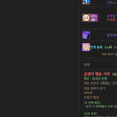
[75Lv]
운명을 
지에엥
열대야
안개 융화
Lv.91
55
최종 데미지 
서약
운명의 행운 서약
[태
행운 : 일궈낸 운명
2830
세트 포인트:
/ 25
최종 데미지 증가
버프력
모험가 명성
[두 번째 행운]
- 공격 시 3%확률로 33초 동
[신의 축복]