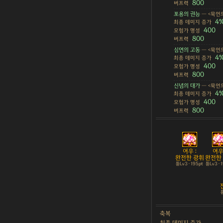
800
버프력
포용의 권능
— <묵언의
4
최종 데미지 증가
400
모험가 명성
800
버프력
심연의 고동
— <묵언의
4
최종 데미지 증가
400
모험가 명성
800
버프력
신념의 대가
— <묵언의
4
최종 데미지 증가
400
모험가 명성
800
버프력
여우 :
여우 
완전한 광휘
완전한
튠Lv3 · 195pt
튠Lv3 · 
튠
축복
최종 데미지 증가