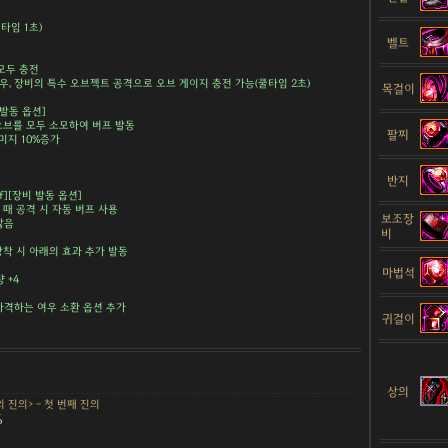
쿨타임 1초)
벨트
 모두 충전
경우, 장비의 특수 오브젝트 공격으로 오브 게이지 충전 가능(쿨타임 2초)
목걸이
 발동 옵션]
 오브를 모두 소모하여 버프 발동
팔찌
데미지 10%증가
반지
ff][장비 발동 옵션]
을 때 공격 시 자동 버프 사용
보조장
 않음
비
장착 시 아래의 효과 추가 발동
마법석
 +4
타격하는 여우 소환 옵션 추가
귀걸이
상의
 진의> - 첫 번째 진의
%