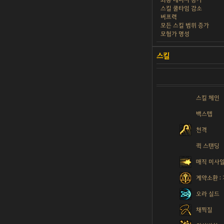
스킬 쿨타임 감소
버프력
모든 스킬 범위 증가
모험가 명성
스킬 체인
백스텝
천격
퀵 스탠딩
매직 미사
계약소환 :
오라 실드
채찍질