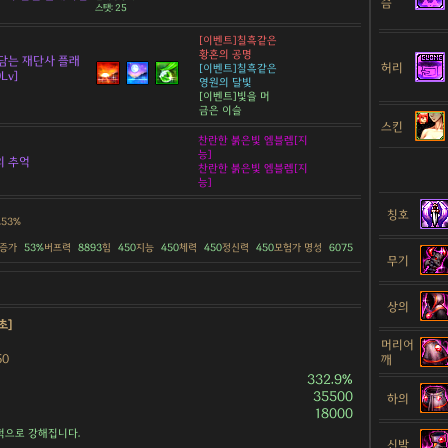
슴
스탯: 25
[이벤트]칠흑같은
황혼의 공명
담는 재단사 플래
허리
[이벤트]칠흑같은
Lv]
영원의 달빛
[이벤트]빛을 머
금은 이슬
스킨
찬란한 붉은빛 엠블렘[지
능]
의 추억
찬란한 붉은빛 엠블렘[지
능]
칭호
.53%
 증가
53%
버프력
8893
힘
450
지능
450
체력
450
정신력
450
모험가 명성
6075
무기
상의
초]
머리어
50
깨
332.9%
35500
하의
18000
적으로 강해집니다.
신발