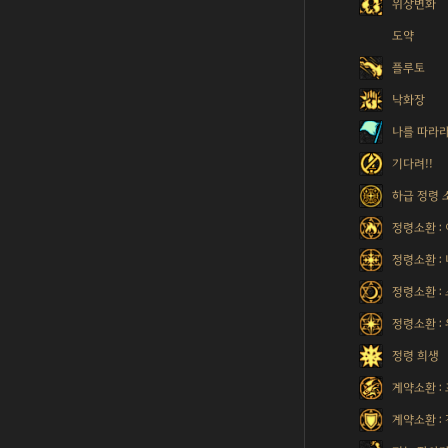
위상변화
도약
플루토
낙화장
나를 따라
기다려!!
하급 정령 
정령소환 :
정령소환 :
정령소환 :
정령소환 :
정령 희생
계약소환 :
계약소환 :