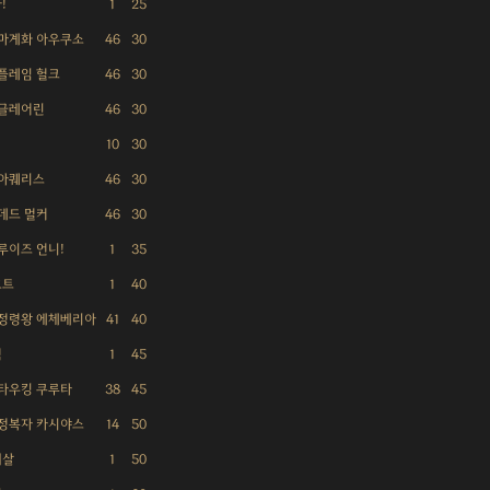
!
1
25
 마계화 아우쿠소
46
30
 플레임 헐크
46
30
 글레어린
46
30
10
30
 아퀘리스
46
30
 데드 멀커
46
30
 루이즈 언니!
1
35
포트
1
40
 정령왕 에체베리아
41
40
척
1
45
 타우킹 쿠루타
38
45
 정복자 카시야스
14
50
귀살
1
50