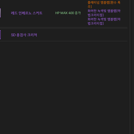
플래티넘 엠블렘[환수 폭
주]
화려한 녹색빛 엠블렘[마
레드 인페르노 스커트
HP MAX 400 증가
법크리티컬]
화려한 녹색빛 엠블렘[마
법크리티컬]
SD 총검사 크리쳐