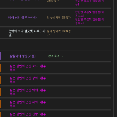
3.6% 증가
찬란한 옐로우 엠블렘[지
능]
찬란한 푸른빛 엠블렘[이
동속도]
레어 허리 클론 아바타
암속성 저항 35 증가
찬란한 푸른빛 엠블렘[이
동속도]
순백의 서약 살굿빛 피부[B타
물리 방어력 1000 증
입]
가
발할라의 영웅[어둠]
환수 폭주 +2
짙은 심연의 편린 로드 : 환수
폭주
짙은 심연의 편린 상의 : 환수
폭주
짙은 심연의 편린 어깨 : 환수
폭주
짙은 심연의 편린 하의 : 환수
폭주
짙은 심연의 편린 신발 : 환수