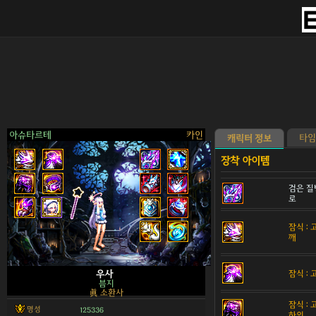
아슈타르테
카인
타임
캐릭터 정보
검은 질
로
>
잠식 :
깨
잠식 :
우사
븜지
眞 소환사
잠식 :
명성
125336
하의