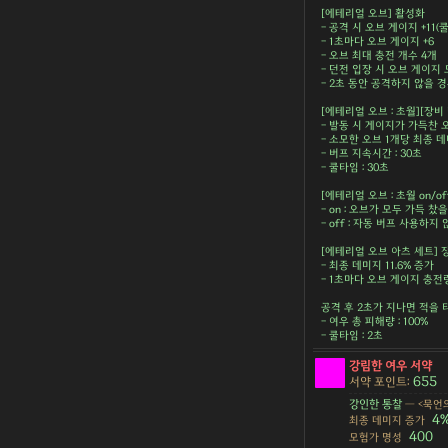
[에테리얼 오브] 활성화
- 공격 시 오브 게이지 +11(
- 1초마다 오브 게이지 +6
- 오브 최대 충전 개수 4개
- 던전 입장 시 오브 게이지
- 2초 동안 공격하지 않을 
[에테리얼 오브 : 초월][장비
- 발동 시 게이지가 가득찬
- 소모한 오브 1개당 최종 
- 버프 지속시간 : 30초
- 쿨타임 : 30초
[에테리얼 오브 : 초월 on/o
- on : 오브가 모두 가득 찼
- off : 자동 버프 사용하지
[에테리얼 오브 아츠 세트] 
- 최종 데미지 11.6% 증가
- 1초마다 오브 게이지 충전량
공격 후 2초가 지나면 적을 
- 여우 총 피해량 : 100%
- 쿨타임 : 2초
강림한 여우 서약
655
서약 포인트:
강인한 통찰
— <묵언의
4
최종 데미지 증가
400
모험가 명성