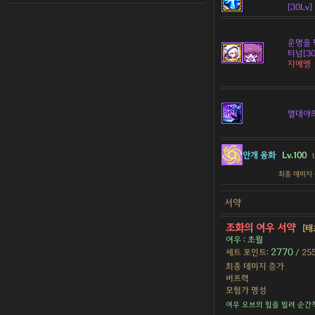
[30Lv]
운명을 
티넘[30
지에엥
열대야
안개 융화
Lv.100
1
최종 데미지
서약
조화의 여우 서약
[태
여우 : 초월
2770
세트 포인트:
/ 25
최종 데미지 증가
버프력
모험가 명성
여우 오브의 힘을 빌려 순간