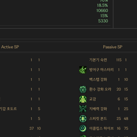
70%
18.5%
10660
15%
5330
Active SP
Passive SP
1
1
기본기 숙련
115
1
1
1
방어구 마스터리
1
1
1
1
백스텝 강화
1
10
1
1
환수 강화 오라
20
15
일
1
1
교감
6
15
 기갑 호도르
1
5
지배력 강화
1
25
1
5
스피릿 본드
25
48
37
10
이클립스 하이브
16
75