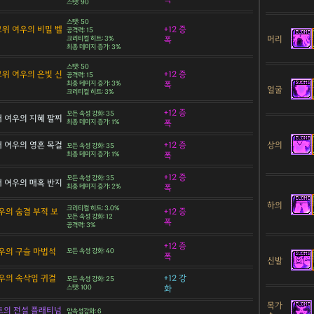
스탯: 90
스탯: 50
 고위 여우의 비밀 벨
+12 증
공격력: 15
머리
크리티컬 히트: 3%
폭
최종 데미지 증가: 3%
스탯: 50
 고위 여우의 은빛 신
+12 증
공격력: 15
최종 데미지 증가: 3%
폭
얼굴
크리티컬 히트: 3%
+12 증
모든 속성 강화: 35
 대 여우의 지혜 팔찌
최종 데미지 증가: 1%
폭
상의
 대 여우의 영혼 목걸
+12 증
모든 속성 강화: 35
최종 데미지 증가: 1%
폭
+12 증
모든 속성 강화: 35
 대 여우의 매혹 반지
최종 데미지 증가: 2%
폭
하의
크리티컬 히트: 3.0%
우의 숨결 부적 보
+12 증
모든 속성 강화: 12
폭
공격력: 3%
+12 증
우의 구슬 마법석
모든 속성 강화: 40
폭
신발
우의 속삭임 귀걸
+12 강
모든 속성 강화: 25
스탯: 100
화
목가
트의 전설 플래티넘
암속성강화: 6