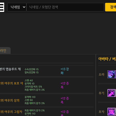
검
라인
병의 앱솔루트 제
+13 강
수속성강화: 15
암속성강화: 15
화
오라
스탯: 40
 고위 여우의 보호 어
+12 증
공격력: 10
크리티컬 히트: 5%
폭
최종 데미지 증가: 3%
무기
공격력: 110
+12 증
 고위 여우의 상의
스탯: 90
폭
최종 데미지 증가: 3%
최종 데미지 증가: 2%
모자
 고위 여우의 그림자
+12 증
공격력: 110
폭