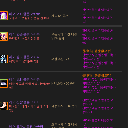
능]
찬란한 붉은빛 엠블렘[지
레어 머리 클론 아바타
능]
지능 55 증가
찬란한 붉은빛 엠블렘[지
노블레스 방울묶음 은발 긴 머리
능]
찬란한 옐로우 엠블렘[지
레어 얼굴 클론 아바타
모든 상태 이상 내성
능]
3.6% 증가
찬란한 옐로우 엠블렘[지
마린걸의 수줍은 눈망울
능]
플래티넘 엠블렘[교감]
찬란한 듀얼 엠블렘[지능 +
레어 상의 클론 아바타
교감 스킬Lv +1
마법크리티컬]
레빗 후드 상의[A타입]
찬란한 듀얼 엠블렘[지능 +
마법크리티컬]
플래티넘 엠블렘[교감]
레어 하의 클론 아바타
찬란한 듀얼 엠블렘[지능 +
HP MAX 400 증가
마법크리티컬]
해군 제독의 흰색 제복 치마[A타
찬란한 듀얼 엠블렘[지능 +
입]
마법크리티컬]
찬란한 푸른빛 엠블렘[이
레어 신발 클론 아바타
동속도]
이동 속도 6.0% 증가
미드썸머 아라드 페디큐어[A타
찬란한 푸른빛 엠블렘[이
입]
동속도]
찬란한 옐로우 엠블렘[지
모든 상태 이상 내성
능]
레어 목가슴 클론 아바타