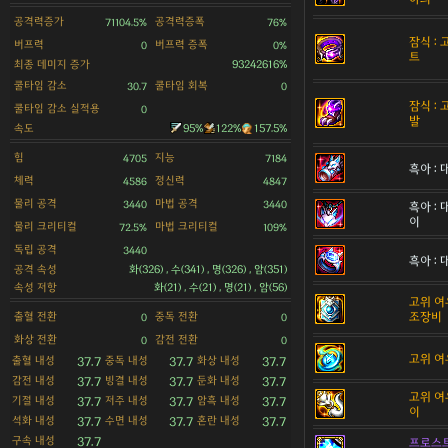
공격력증가
공격력증폭
71104.5%
76%
잠식 :
버프력
버프력 증폭
0
0%
트
최종 데미지 증가
93242616%
쿨타임 감소
쿨타임 회복
30.7
0
잠식 :
쿨타임 감소 실적용
0
발
속도
95%
122%
157.5%
힘
지능
4705
7184
흑아 :
체력
정신력
4586
4847
물리 공격
마법 공격
3440
3440
흑아 :
이
물리 크리티컬
마법 크리티컬
72.5%
109%
독립 공격
3440
흑아 :
공격 속성
화(326) , 수(341) , 명(326) , 암(351)
속성 저항
화(21) , 수(21) , 명(21) , 암(56)
고위 여
출혈 전환
중독 전환
조장비
0
0
화상 전환
감전 전환
0
0
고위 여
출혈 내성
중독 내성
화상 내성
37.7
37.7
37.7
감전 내성
빙결 내성
둔화 내성
37.7
37.7
37.7
고위 여
기절 내성
저주 내성
암흑 내성
37.7
37.7
37.7
이
석화 내성
수면 내성
혼란 내성
37.7
37.7
37.7
구속 내성
37.7
프로스