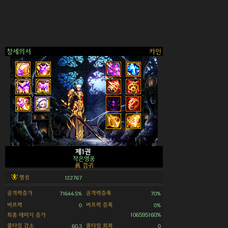
창세의서
카인
>
제1권
작은영웅
眞 검귀
명성
122767
공격력증가
공격력증폭
71644.5%
70%
버프력
버프력 증폭
0
0%
최종 데미지 증가
106595160%
쿨타임 감소
쿨타임 회복
60.3
0