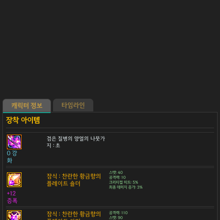
타임라인
캐릭터 정보
검은 질병의 양얼의 나뭇가
지 : 초
0 강
화
스탯: 40
잠식 : 찬란한 황금향의
공격력: 10
플레이트 숄더
크리티컬 히트: 5%
최종 데미지 증가: 3%
+12
증폭
잠식 : 찬란한 황금향의
공격력: 110
스탯: 90