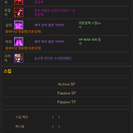
석
혼일체
귀걸
짙은 뒤틀린 심연의 귀걸이 : 귀
이
혼일체
귀혼일체 스킬Lv
상의
레어 상의 클론 아바타
+1
플래티넘 엠블렘[귀혼일체]
HP MAX 400 증
하의
레어 하의 클론 아바타
가
플래티넘 엠블렘[귀혼일체]
크리
순수한 인디언 소녀[단련된]
쳐
Active SP
Passive SP
Passive TP
스킬 체인
1
1
백스텝
1
1