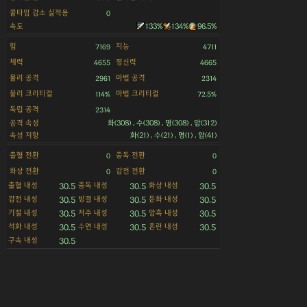
쿨타임 감소 실적용
0
속도
133%
134%
96.5%
힘
지능
7169
4711
체력
정신력
4655
4665
물리 공격
마법 공격
2961
2314
물리 크리티컬
마법 크리티컬
114%
72.5%
독립 공격
2314
공격 속성
화(308) , 수(308) , 명(308) , 암(312)
속성 저항
화(21) , 수(21) , 명(1) , 암(41)
출혈 전환
중독 전환
0
0
화상 전환
감전 전환
0
0
출혈 내성
중독 내성
화상 내성
30.5
30.5
30.5
감전 내성
빙결 내성
둔화 내성
30.5
30.5
30.5
기절 내성
저주 내성
암흑 내성
30.5
30.5
30.5
석화 내성
수면 내성
혼란 내성
30.5
30.5
30.5
구속 내성
30.5