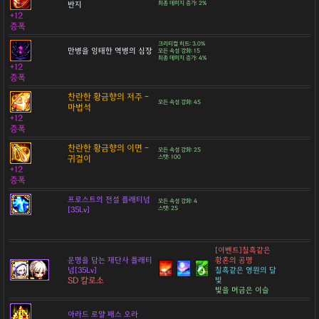
반지
최종 데미지 증가: 2%
+12
증폭
크리티컬 히트: 3.0%
만병을 잉태한 역병의 심장
모든 속성 강화: 15
최종 데미지 증가: 4%
+12
증폭
찬란한 황금향의 저주 -
모든 속성 강화: 45
마법석
+12
증폭
찬란한 황금향의 이면 -
모든 속성 강화: 25
귀걸이
스탯: 100
+12
증폭
프로스트의 전설 플래티넘
모든 속성 강화: 4
[35Lv]
스탯: 25
[이벤트]칠흑같은
운명을 담는 재단사 플래티
황혼의 공명
넘[35Lv]
칠흑같은 영원의 달
SD 칼로소
빛
빛을 머금은 이슬
아라드 로얄 패스 오라