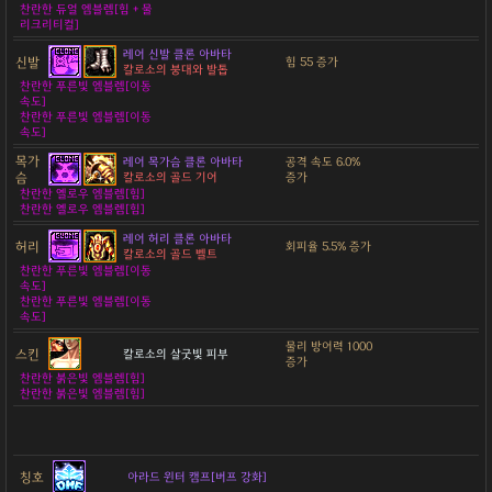
찬란한 듀얼 엠블렘[힘 + 물
리크리티컬]
레어 신발 클론 아바타
신발
힘 55 증가
칼로소의 붕대와 발톱
찬란한 푸른빛 엠블렘[이동
속도]
찬란한 푸른빛 엠블렘[이동
속도]
목가
레어 목가슴 클론 아바타
공격 속도 6.0%
슴
칼로소의 골드 기어
증가
찬란한 옐로우 엠블렘[힘]
찬란한 옐로우 엠블렘[힘]
레어 허리 클론 아바타
허리
회피율 5.5% 증가
칼로소의 골드 벨트
찬란한 푸른빛 엠블렘[이동
속도]
찬란한 푸른빛 엠블렘[이동
속도]
물리 방어력 1000
스킨
칼로소의 살굿빛 피부
증가
찬란한 붉은빛 엠블렘[힘]
찬란한 붉은빛 엠블렘[힘]
칭호
아라드 윈터 캠프[버프 강화]