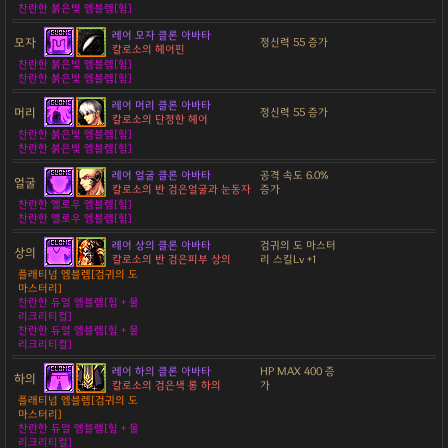
찬란한 붉은빛 엠블렘[힘]
레어 모자 클론 아바타
모자
정신력 55 증가
칼로소의 헤어핀
찬란한 붉은빛 엠블렘[힘]
찬란한 붉은빛 엠블렘[힘]
레어 머리 클론 아바타
머리
정신력 55 증가
칼로소의 단정한 헤어
찬란한 붉은빛 엠블렘[힘]
찬란한 붉은빛 엠블렘[힘]
레어 얼굴 클론 아바타
공격 속도 6.0%
얼굴
칼로소의 반 검은얼굴과 눈동자
증가
찬란한 옐로우 엠블렘[힘]
찬란한 옐로우 엠블렘[힘]
레어 상의 클론 아바타
검귀의 도 마스터
상의
칼로소의 반 검은피부 상의
리 스킬Lv +1
플래티넘 엠블렘[검귀의 도
마스터리]
찬란한 듀얼 엠블렘[힘 + 물
리크리티컬]
찬란한 듀얼 엠블렘[힘 + 물
리크리티컬]
레어 하의 클론 아바타
HP MAX 400 증
하의
칼로소의 검은색 롱 하의
가
플래티넘 엠블렘[검귀의 도
마스터리]
찬란한 듀얼 엠블렘[힘 + 물
리크리티컬]