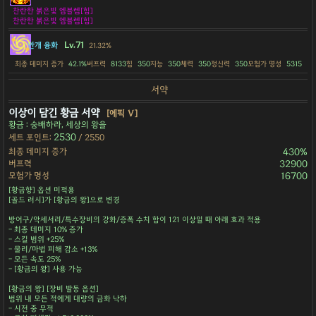
찬란한 붉은빛 엠블렘[힘]
찬란한 붉은빛 엠블렘[힘]
Lv.71
안개 융화
21.32%
최종 데미지 증가
42.1%
버프력
8133
힘
350
지능
350
체력
350
정신력
350
모험가 명성
5315
서약
이상이 담긴 황금 서약
[에픽 Ⅴ]
황금 : 숭배하라, 세상의 왕을
2530
세트 포인트:
/ 2550
최종 데미지 증가
430%
버프력
32900
모험가 명성
16700
[황금향] 옵션 미적용
[골드 러시]가 [황금의 왕]으로 변경
방어구/악세서리/특수장비의 강화/증폭 수치 합이 121 이상일 때 아래 효과 적용
- 최종 데미지 10% 증가
- 스킬 범위 +25%
- 물리/마법 피해 감소 +13%
- 모든 속도 25%
- [황금의 왕] 사용 가능
[황금의 왕] [장비 발동 옵션]
범위 내 모든 적에게 대량의 금화 낙하
- 시전 중 무적