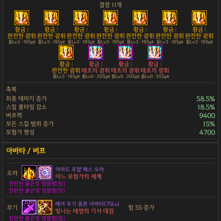
결정 11개
황금 :
황금 :
황금 :
황금 :
황금 :
황금 :
황금 :
완전한 광휘
완전한 광휘
완전한 광휘
완전한 광휘
완전한 광휘
완전한 광휘
완전한 광휘
튠Lv3 · 195pt
튠Lv3 · 195pt
튠Lv3 · 195pt
튠Lv3 · 195pt
튠Lv3 · 195pt
튠Lv3 · 195pt
튠Lv3 · 195pt
황금 :
황금 :
황금 :
황금 :
완전한 광휘
태초의 광휘
태초의 광휘
태초의 광휘
튠Lv3 · 195pt
튠Lv0 · 205pt
튠Lv0 · 205pt
튠Lv0 · 205pt
축복
최종 데미지 증가
58.5%
스킬 쿨타임 감소
18.5%
버프력
9400
모든 스킬 범위 증가
15%
모험가 명성
4700
아라드 로얄 패스 오라
오라
어느 모험가의 세계
찬란한 붉은빛 엠블렘[힘]
찬란한 붉은빛 엠블렘[힘]
레어 무기 클론 아바타[75Lv]
무기
힘 55 증가
빛나는 태양의 기사 대검
찬란한 붉은빛 엠블렘[힘]