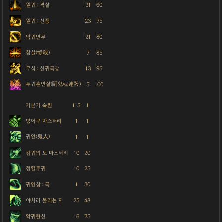
원귀 : 격살
31
60
원귀 : 신풍
23
75
악귀연무
21
80
참살(慘殺)
7
85
무식 : 신귀극참
13
95
투귀혼연살(鬪鬼魂連殺)
5
100
기본기 숙련
115
1
방어구 마스터리
1
1
귀인(鬼人)
1
1
검귀의 도 마스터리
10
20
청혈투귀
10
25
귀연참 : 극
1
30
야차라 불리는 자
25
48
악귀현신
16
75