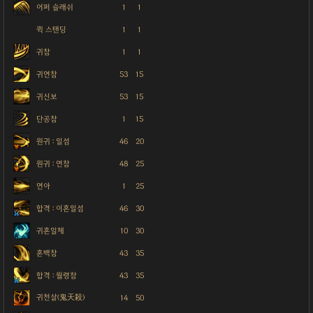
어퍼 슬래쉬
1
1
퀵 스탠딩
1
1
귀참
1
1
귀연참
53
15
귀신보
53
15
단공참
1
15
원귀 : 일섬
46
20
원귀 : 연참
48
25
연아
1
25
합격 : 이혼일섬
46
30
귀혼일체
10
30
혼백참
43
35
합격 : 월령참
43
35
귀천살(鬼天殺)
14
50