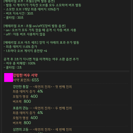
[에테리얼 오브 : 초월][장비 발동 옵션]
- 발동 시 게이지가 가득찬 오브를 모두 소모하여 버프 발동
- 소모한 오브 1개당 최종 데미지 10%증가
- 버프 지속시간 : 30초
- 쿨타임 : 30초
[에테리얼 오브 : 초월 on/off][장비 발동 옵션]
- on : 오브가 모두 가득 찼을 때 공격 시 자동 버프 사용
- off : 자동 버프 사용하지 않음
[에테리얼 오브 아츠 세트] 장착 시 아래의 효과 추가 발동
- 최종 데미지 11.6% 증가
- 1초마다 오브 게이지 충전량 +4
공격 후 2초가 지나면 적을 타격하는 여우 소환 옵션 추가
- 여우 총 피해량 : 100%
- 쿨타임 : 2초
강림한 여우 서약
655
서약 포인트:
강인한 통찰
— <묵언의 진의> - 첫 번째 진의
4%
최종 데미지 증가
400
모험가 명성
800
버프력
포용의 권능
— <묵언의 진의> - 두 번째 진의
4%
최종 데미지 증가
400
모험가 명성
800
버프력
심연의 고동
— <묵언의 진의> - 세 번째 진의