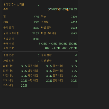
쿨타임 감소 실적용
0
속도
101%
116%
151.5%
힘
지능
4716
7209
체력
정신력
4591
4853
물리 공격
마법 공격
3632
3632
물리 크리티컬
마법 크리티컬
72.5%
109%
독립 공격
3632
공격 속성
화(351) , 수(341) , 명(341) , 암(341)
속성 저항
화(21) , 수(21) , 명(21) , 암(21)
출혈 전환
중독 전환
0
0
화상 전환
감전 전환
0
0
출혈 내성
중독 내성
화상 내성
30.5
30.5
30.5
감전 내성
빙결 내성
둔화 내성
30.5
30.5
30.5
기절 내성
저주 내성
암흑 내성
30.5
30.5
30.5
석화 내성
수면 내성
혼란 내성
30.5
30.5
30.5
구속 내성
30.5