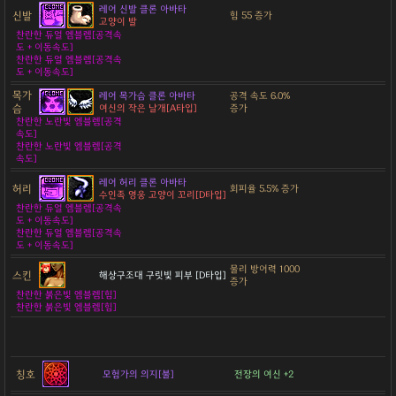
레어 신발 클론 아바타
신발
힘 55 증가
고양이 발
찬란한 듀얼 엠블렘[공격속
도 + 이동속도]
찬란한 듀얼 엠블렘[공격속
도 + 이동속도]
목가
레어 목가슴 클론 아바타
공격 속도 6.0%
슴
여신의 작은 날개[A타입]
증가
찬란한 노란빛 엠블렘[공격
속도]
찬란한 노란빛 엠블렘[공격
속도]
레어 허리 클론 아바타
허리
회피율 5.5% 증가
수인족 영웅 고양이 꼬리[D타입]
찬란한 듀얼 엠블렘[공격속
도 + 이동속도]
찬란한 듀얼 엠블렘[공격속
도 + 이동속도]
물리 방어력 1000
스킨
해상구조대 구릿빛 피부 [D타입]
증가
찬란한 붉은빛 엠블렘[힘]
찬란한 붉은빛 엠블렘[힘]
칭호
모험가의 의지[불]
전장의 여신 +2