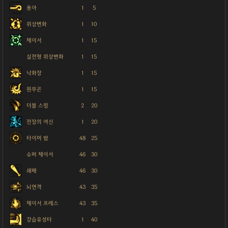
용아
1
5
위상변화
1
10
체이서
1
15
실전형 위상변화
1
15
낙화장
1
15
원무곤
1
15
더블 스윙
2
20
전장의 여신
1
20
타이머 밤
48
25
슈퍼 체이서
46
30
쇄패
46
30
뇌연격
43
35
체이서 프레스
43
35
강습유성타
1
40