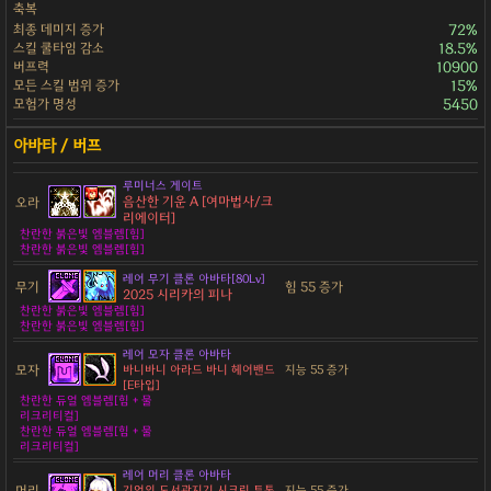
축복
최종 데미지 증가
72%
스킬 쿨타임 감소
18.5%
버프력
10900
모든 스킬 범위 증가
15%
모험가 명성
5450
루미너스 게이트
음산한 기운 A [여마법사/크
오라
리에이터]
찬란한 붉은빛 엠블렘[힘]
찬란한 붉은빛 엠블렘[힘]
레어 무기 클론 아바타[80Lv]
무기
힘 55 증가
2025 시리카의 피나
찬란한 붉은빛 엠블렘[힘]
찬란한 붉은빛 엠블렘[힘]
레어 모자 클론 아바타
모자
바니바니 아라드 바니 헤어밴드
지능 55 증가
[E타입]
찬란한 듀얼 엠블렘[힘 + 물
리크리티컬]
찬란한 듀얼 엠블렘[힘 + 물
리크리티컬]
레어 머리 클론 아바타
머리
기억의 도서관지기 시크릿 투톤
지능 55 증가