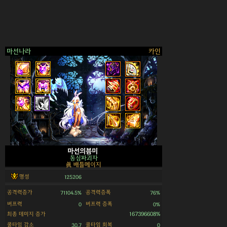
마선나라
카인
>
마선의븜미
동심파괴자
眞 배틀메이지
명성
125206
공격력증가
공격력증폭
71104.5%
76%
버프력
버프력 증폭
0
0%
최종 데미지 증가
167396608%
쿨타임 감소
쿨타임 회복
30.7
0