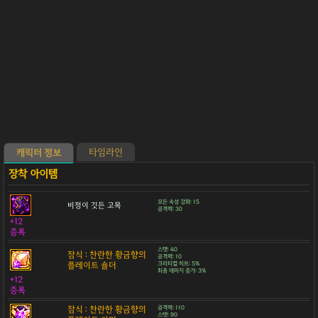
타임라인
캐릭터 정보
모든 속성 강화: 15
비정이 깃든 고목
공격력: 30
+12
증폭
스탯: 40
잠식 : 찬란한 황금향의
공격력: 10
플레이트 숄더
크리티컬 히트: 5%
최종 데미지 증가: 3%
+12
증폭
잠식 : 찬란한 황금향의
공격력: 110
스탯: 90