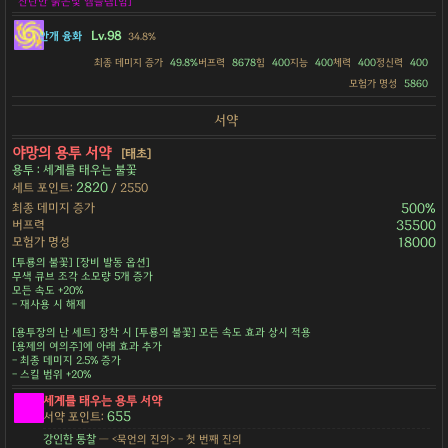
찬란한 붉은빛 엠블렘[힘]
Lv.98
안개 융화
34.8%
최종 데미지 증가
49.8%
버프력
8678
힘
400
지능
400
체력
400
정신력
400
모험가 명성
5860
서약
야망의 용투 서약
[태초]
용투 : 세계를 태우는 불꽃
2820
세트 포인트:
/ 2550
최종 데미지 증가
500%
버프력
35500
모험가 명성
18000
[투룡의 불꽃] [장비 발동 옵션]
무색 큐브 조각 소모량 5개 증가
모든 속도 +20%
- 재사용 시 해제
[용투장의 난 세트] 장착 시 [투룡의 불꽃] 모든 속도 효과 상시 적용
[용제의 여의주]에 아래 효과 추가
- 최종 데미지 2.5% 증가
- 스킬 범위 +20%
세계를 태우는 용투 서약
655
서약 포인트:
강인한 통찰
— <묵언의 진의> - 첫 번째 진의