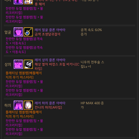
롱 헤어
찬란한 듀얼 엠블렘[힘 + 물
리크리티컬]
찬란한 듀얼 엠블렘[힘 + 물
리크리티컬]
레어 얼굴 클론 아바타
공격 속도 6.0%
얼굴
금색 초생달귀걸이
증가
찬란한 듀얼 엠블렘[공격속
도 + 이동속도]
찬란한 듀얼 엠블렘[공격속
도 + 이동속도]
레어 상의 클론 아바타
니우의 전투술 스
상의
해상 열차 바캉스 프릴 비키니[C
킬Lv +1
타입]
플래티넘 엠블렘[배틀메이
지의 무기 마스터리]
찬란한 듀얼 엠블렘[힘 + 물
리크리티컬]
찬란한 듀얼 엠블렘[힘 + 물
리크리티컬]
레어 하의 클론 아바타
HP MAX 400 증
하의
칸나의 하의[A타입]
가
플래티넘 엠블렘[배틀메이
지의 무기 마스터리]
찬란한 듀얼 엠블렘[힘 + 물
리크리티컬]
찬란한 듀얼 엠블렘[힘 + 물
리크리티컬]