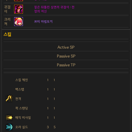
귀걸
짙은 뒤틀린 심연의 귀걸이 : 전
이
장의 여신
크리
쁘띠 마법토끼
쳐
Active SP
Passive SP
Passive TP
스킬 체인
1
1
백스텝
1
1
천격
1
1
퀵 스탠딩
1
1
매직 미사일
1
1
오라 실드
3
5