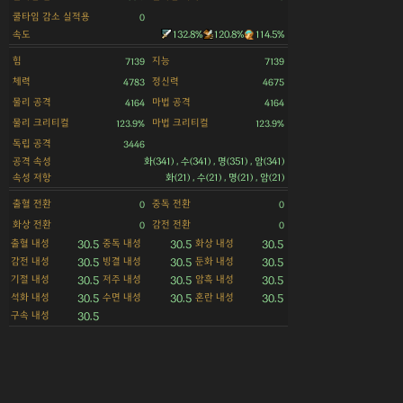
쿨타임 감소 실적용
0
속도
132.8%
120.8%
114.5%
힘
지능
7139
7139
체력
정신력
4783
4675
물리 공격
마법 공격
4164
4164
물리 크리티컬
마법 크리티컬
123.9%
123.9%
독립 공격
3446
공격 속성
화(341) , 수(341) , 명(351) , 암(341)
속성 저항
화(21) , 수(21) , 명(21) , 암(21)
출혈 전환
중독 전환
0
0
화상 전환
감전 전환
0
0
출혈 내성
중독 내성
화상 내성
30.5
30.5
30.5
감전 내성
빙결 내성
둔화 내성
30.5
30.5
30.5
기절 내성
저주 내성
암흑 내성
30.5
30.5
30.5
석화 내성
수면 내성
혼란 내성
30.5
30.5
30.5
구속 내성
30.5