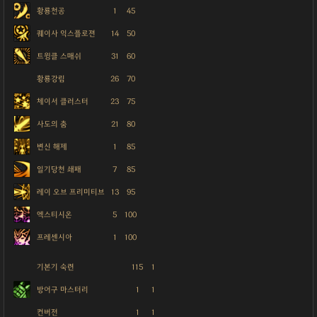
황룡천공
1
45
퀘이사 익스플로젼
14
50
트윙클 스매쉬
31
60
황룡강림
26
70
체이서 클러스터
23
75
사도의 춤
21
80
변신 해제
1
85
일기당천 쇄패
7
85
레이 오브 프리미티브
13
95
엑스티시온
5
100
프레센시아
1
100
기본기 숙련
115
1
방어구 마스터리
1
1
컨버전
1
1