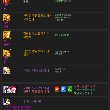
반지
최종 데미지 증가: 2%
+12
증폭
찬란한 황금향의 집착 -
크리티컬 히트: 3.0%
모든 속성 강화: 12
보조장비
공격력: 3%
+12
증폭
찬란한 황금향의 저주 -
모든 속성 강화: 40
마법석
+11
증폭
찬란한 황금향의 이면 -
모든 속성 강화: 25
귀걸이
스탯: 100
+12
증폭
명속성강화: 6
이터널 크로노스[30Lv]
스탯: 25
눈부신 황혼의 공명
순백의 옵타티오[70Lv]
눈부신 영원의 달빛
해변의 말괄량이 베리
빛을 머금은 이슬
루미너스 게이트
찬란한 붉은빛 엠블렘[힘]