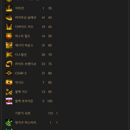
이미션
1
35
라이트닝 슬래쉬
41
40
디바이드 어쓰
19
45
버스트 필드
14
50
에너지 바운스
31
60
디스펄션
26
70
라이트 브랜디쉬
23
75
CEAB-2
21
80
익시드
7
85
블랙 시드
13
95
블랙 호라이즌
5
100
기본기 숙련
115
1
방어구 마스터리
1
1