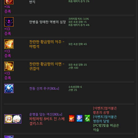
반지
최종 데미지 증가: 2%
+14
증폭
크리티컬 히트: 3.0%
만병을 잉태한 역병의 심장
모든 속성 강화: 15
최종 데미지 증가: 4%
+13
증폭
찬란한 황금향의 저주 -
모든 속성 강화: 45
마법석
+13
증폭
찬란한 황금향의 이면 -
모든 속성 강화: 25
귀걸이
스탯: 100
+13
증폭
수속성강화: 6
천둥 신의 무구[80Lv]
스탯: 25
[이벤트]얼어붙은
황혼의 공명
운명을 담는 여신[80Lv]
[이벤트]얼어붙은
파핑파핑 8비트 진 스페
영원의 달빛
셜리스트
[PC방]빛을 머금은
이슬