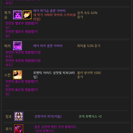
속도]
레어 목가슴 클론 아바타
목가
공격 속도 6.0%
새 학기 사파리 악어의 스카프[B
슴
증가
타입]
찬란한 옐로우 엠블렘[지
능]
찬란한 옐로우 엠블렘[지
능]
허리
레어 허리 클론 아바타
회피율 5.5% 증가
찬란한 푸른빛 엠블렘[이동
속도]
찬란한 푸른빛 엠블렘[이동
속도]
로맨틱 아라드 상앗빛 피부[A타
물리 방어력 1000
스킨
입]
증가
찬란한 붉은빛 엠블렘[지
능]
찬란한 붉은빛 엠블렘[지
능]
칭호
선한자의 의지[어둠]
코어 프렉시스 +2
짙은 심연의 편린 코어 블레이드
무기
: 코어 프렉시스