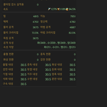
쿨타임 감소 실적용
0
속도
127%
118%
94.5%
힘
지능
4815
7951
체력
정신력
4702
4782
물리 공격
마법 공격
3675
4887
물리 크리티컬
마법 크리티컬
72.5%
82.5%
독립 공격
3675
공격 속성
화(349) , 수(359) , 명(349) , 암(349)
속성 저항
화(21) , 수(21) , 명(21) , 암(21)
출혈 전환
중독 전환
0
0
화상 전환
감전 전환
0
0
출혈 내성
중독 내성
화상 내성
30.5
30.5
30.5
감전 내성
빙결 내성
둔화 내성
30.5
30.5
30.5
기절 내성
저주 내성
암흑 내성
30.5
30.5
30.5
석화 내성
수면 내성
혼란 내성
30.5
30.5
30.5
구속 내성
30.5