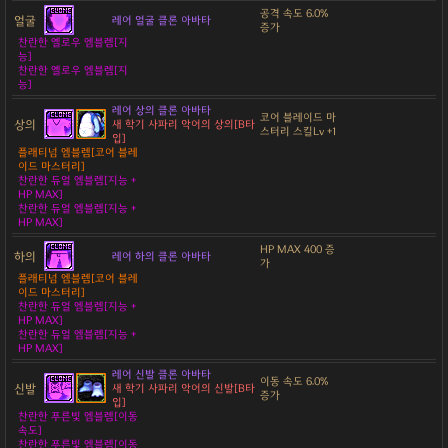
공격 속도 6.0%
얼굴
레어 얼굴 클론 아바타
증가
찬란한 옐로우 엠블렘[지
능]
찬란한 옐로우 엠블렘[지
능]
레어 상의 클론 아바타
코어 블레이드 마
상의
새 학기 사파리 악어의 상의[B타
스터리 스킬Lv +1
입]
플래티넘 엠블렘[코어 블레
이드 마스터리]
찬란한 듀얼 엠블렘[지능 +
HP MAX]
찬란한 듀얼 엠블렘[지능 +
HP MAX]
HP MAX 400 증
하의
레어 하의 클론 아바타
가
플래티넘 엠블렘[코어 블레
이드 마스터리]
찬란한 듀얼 엠블렘[지능 +
HP MAX]
찬란한 듀얼 엠블렘[지능 +
HP MAX]
레어 신발 클론 아바타
이동 속도 6.0%
신발
새 학기 사파리 악어의 신발[B타
증가
입]
찬란한 푸른빛 엠블렘[이동
속도]
찬란한 푸른빛 엠블렘[이동