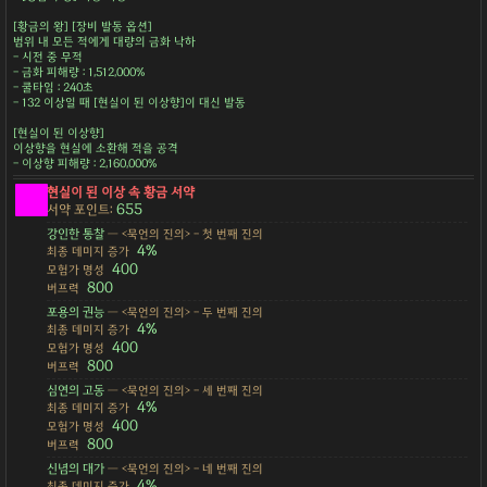
[황금의 왕] [장비 발동 옵션]
범위 내 모든 적에게 대량의 금화 낙하
- 시전 중 무적
- 금화 피해량 : 1,512,000%
- 쿨타임 : 240초
- 132 이상일 때 [현실이 된 이상향]이 대신 발동
[현실이 된 이상향]
이상향을 현실에 소환해 적을 공격
- 이상향 피해량 : 2,160,000%
현실이 된 이상 속 황금 서약
655
서약 포인트:
강인한 통찰
— <묵언의 진의> - 첫 번째 진의
4%
최종 데미지 증가
400
모험가 명성
800
버프력
포용의 권능
— <묵언의 진의> - 두 번째 진의
4%
최종 데미지 증가
400
모험가 명성
800
버프력
심연의 고동
— <묵언의 진의> - 세 번째 진의
4%
최종 데미지 증가
400
모험가 명성
800
버프력
신념의 대가
— <묵언의 진의> - 네 번째 진의
4%
최종 데미지 증가