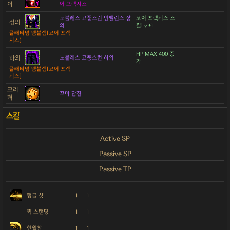
이
어 프렉시스
노블레스 고풍스런 언밸런스 상
코어 프렉시스 스
상의
의
킬Lv +1
플래티넘 엠블렘[코어 프렉
시스]
HP MAX 400 증
하의
노블레스 고풍스런 하의
가
플래티넘 엠블렘[코어 프렉
시스]
크리
꼬마 단진
쳐
Active SP
Passive SP
Passive TP
앵글 샷
1
1
퀵 스탠딩
1
1
현월참
1
1