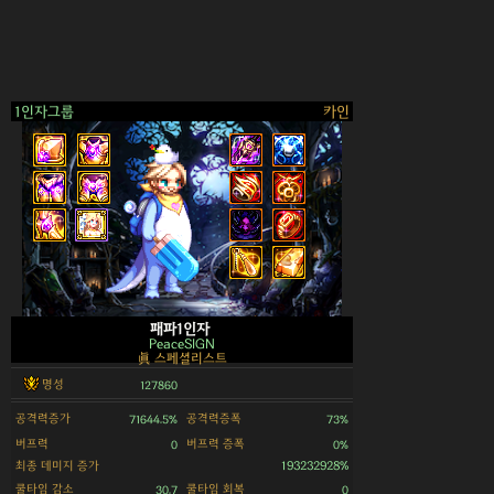
1인자그룹
카인
>
패파1인자
PeaceSIGN
眞 스페셜리스트
명성
127860
공격력증가
공격력증폭
71644.5%
73%
버프력
버프력 증폭
0
0%
최종 데미지 증가
193232928%
쿨타임 감소
쿨타임 회복
30.7
0