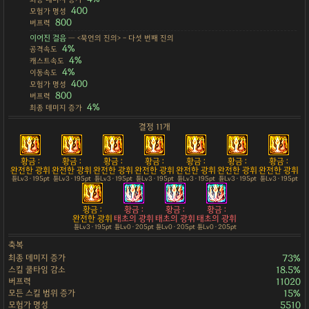
400
모험가 명성
800
버프력
이어진 걸음
— <묵언의 진의> - 다섯 번째 진의
4%
공격속도
4%
캐스트속도
4%
이동속도
400
모험가 명성
800
버프력
4%
최종 데미지 증가
결정 11개
황금 :
황금 :
황금 :
황금 :
황금 :
황금 :
황금 :
완전한 광휘
완전한 광휘
완전한 광휘
완전한 광휘
완전한 광휘
완전한 광휘
완전한 광휘
튠Lv3 · 195pt
튠Lv3 · 195pt
튠Lv3 · 195pt
튠Lv3 · 195pt
튠Lv3 · 195pt
튠Lv3 · 195pt
튠Lv3 · 195pt
황금 :
황금 :
황금 :
황금 :
완전한 광휘
태초의 광휘
태초의 광휘
태초의 광휘
튠Lv3 · 195pt
튠Lv0 · 205pt
튠Lv0 · 205pt
튠Lv0 · 205pt
축복
최종 데미지 증가
73%
스킬 쿨타임 감소
18.5%
버프력
11020
모든 스킬 범위 증가
15%
모험가 명성
5510