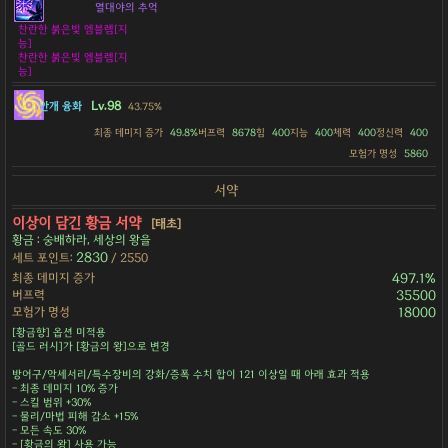
열대야의 추억
찬란한 붉은빛 엠블렘[지
능]
찬란한 붉은빛 엠블렘[지
능]
Lv.98
안개 융화
43.75%
최종 데미지 증가
49.8%
버프력
8678
힘
400
지능
400
체력
400
정신력
400
모험가 명성
5860
서약
이상이 담긴 황금 서약
[태초]
황금 : 숭배하라, 세상의 왕을
2830
세트 포인트:
/ 2550
최종 데미지 증가
497.1%
버프력
35500
모험가 명성
18000
[황금향] 옵션 미적용
[골드 러시]가 [황금의 왕]으로 변경
방어구/악세서리/특수장비의 강화/증폭 수치 합이 121 이상일 때 아래 효과 적용
- 최종 데미지 10% 증가
- 스킬 범위 +30%
- 물리/마법 피해 감소 +15%
- 모든 속도 30%
- [황금의 왕] 사용 가능