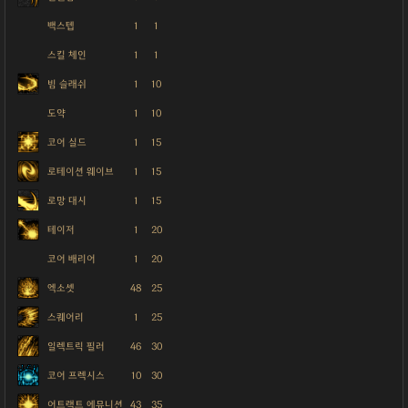
백스텝
1
1
스킬 체인
1
1
빔 슬래쉬
1
10
도약
1
10
코어 실드
1
15
로테이션 웨이브
1
15
로망 대시
1
15
테이저
1
20
코어 배리어
1
20
엑소셋
48
25
스퀘어리
1
25
일렉트릭 필러
46
30
코어 프렉시스
10
30
어트랙트 에뮤니션
43
35