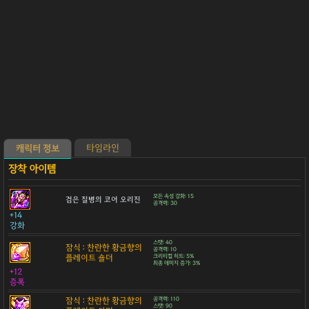
타임라인
캐릭터 정보
모든 속성 강화: 15
검은 질병의 코어 오리진
공격력: 30
+14
강화
스탯: 40
잠식 : 찬란한 황금향의
공격력: 10
플레이트 숄더
크리티컬 히트: 5%
최종 데미지 증가: 3%
+12
증폭
잠식 : 찬란한 황금향의
공격력: 110
스탯: 90