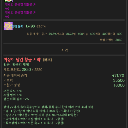
찬란한 붉은빛 엠블렘[지
능]
찬란한 붉은빛 엠블렘[지
능]
Lv.98
안개 융화
62.01%
최종 데미지 증가
49.8%
버프력
8678
힘
400
지능
400
체력
400
정신력
400
모험가 명성
5860
서약
이상이 담긴 황금 서약
[태초]
황금 : 황금의 세계
2830
세트 포인트:
/ 2550
최종 데미지 증가
471.7%
버프력
35500
모험가 명성
18000
모든 속도 +7%
스킬 범위 +7%
받는 피해 감소 +7%
방어구/악세서리/특수장비의 강화/증폭 수치 합에 따라 아래 효과 적용
- 총 11 증가할 때 마다 최종 데미지 0.5% 증가 (최대 12중첩)
- 방어구 : 5마다 물리/마법 피해 감소 +0.5% (최대 12중첩)
- 악세서리 : 3마다 스킬 범위 +1% (최대 12중첩)
- 특수장비 : 3마다 모든 속도 +1% (최대 12중첩)