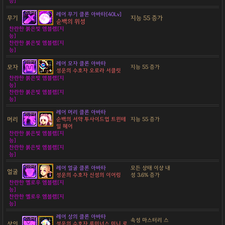
능]
레어 무기 클론 아바타[40Lv]
무기
지능 55 증가
순백의 위성
찬란한 붉은빛 엠블렘[지
능]
찬란한 붉은빛 엠블렘[지
능]
레어 모자 클론 아바타
모자
지능 55 증가
성운의 수호자 오로라 서클릿
찬란한 붉은빛 엠블렘[지
능]
찬란한 붉은빛 엠블렘[지
능]
레어 머리 클론 아바타
머리
순백의 서약 투사이드업 트윈테
지능 55 증가
일 헤어
찬란한 붉은빛 엠블렘[지
능]
찬란한 붉은빛 엠블렘[지
능]
레어 얼굴 클론 아바타
모든 상태 이상 내
얼굴
성운의 수호자 신성의 이어링
성 3.6% 증가
찬란한 옐로우 엠블렘[지
능]
찬란한 옐로우 엠블렘[지
능]
레어 상의 클론 아바타
속성 마스터리 스
상의
성운의 수호자 루미너스 미니 로