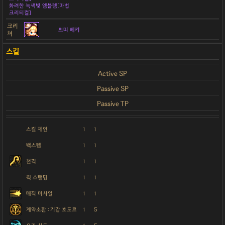
화려한 녹색빛 엠블렘[마법
크리티컬]
크리
쁘띠 베키
쳐
Active SP
Passive SP
Passive TP
스킬 체인
1
1
백스텝
1
1
천격
1
1
퀵 스탠딩
1
1
매직 미사일
1
1
계약소환 : 기갑 호도르
1
5