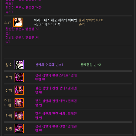
속도]
찬란한 푸른빛 엠블렘[이동
속도]
아라드 패스 해군 제독의 여마법
물리 방어력 1000
스킨
사/크리에이터 피부
증가
찬란한 붉은빛 엠블렘[지
능]
찬란한 붉은빛 엠블렘[지
능]
칭호
선비의 수묵화[난초]
엘레멘탈 번 +2
짙은 심연의 편린 스태프 : 엘레
무기
멘탈 번
짙은 심연의 편린 상의 : 엘레멘
상의
탈 번
머리
짙은 심연의 편린 어깨 : 엘레멘
어깨
탈 번
짙은 심연의 편린 하의 : 엘레멘
하의
탈 번
짙은 심연의 편린 신발 : 엘레멘
신발
탈 번