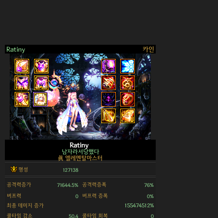
Ratiny
카인
>
Ratiny
남자라서당했다
眞 엘레멘탈마스터
명성
127138
공격력증가
공격력증폭
71644.5%
76%
버프력
버프력 증폭
0
0%
최종 데미지 증가
155474512%
쿨타임 감소
쿨타임 회복
50.4
0