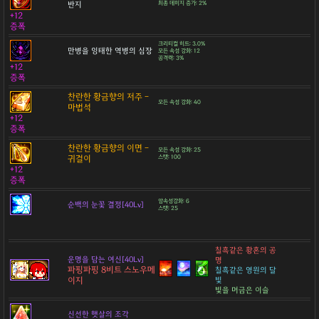
반지
최종 데미지 증가: 2%
+12
증폭
크리티컬 히트: 3.0%
만병을 잉태한 역병의 심장
모든 속성 강화: 12
공격력: 3%
+12
증폭
찬란한 황금향의 저주 -
모든 속성 강화: 40
마법석
+12
증폭
찬란한 황금향의 이면 -
모든 속성 강화: 25
귀걸이
스탯: 100
+12
증폭
암속성강화: 6
순백의 눈꽃 결정[40Lv]
스탯: 25
칠흑같은 황혼의 공
운명을 담는 여신[40Lv]
명
파핑파핑 8비트 스노우메
칠흑같은 영원의 달
이지
빛
빛을 머금은 이슬
신선한 햇살의 조각