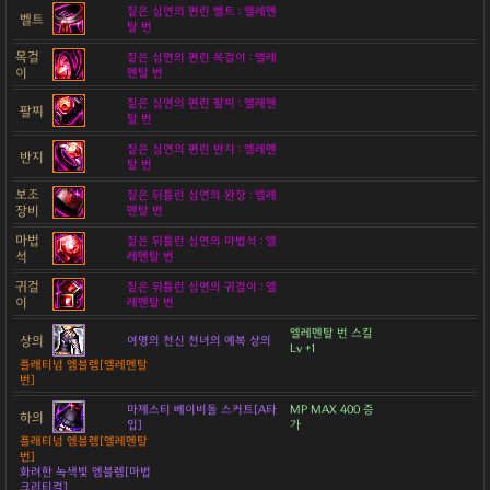
짙은 심연의 편린 벨트 : 엘레멘
벨트
탈 번
목걸
짙은 심연의 편린 목걸이 : 엘레
이
멘탈 번
짙은 심연의 편린 팔찌 : 엘레멘
팔찌
탈 번
짙은 심연의 편린 반지 : 엘레멘
반지
탈 번
보조
짙은 뒤틀린 심연의 완장 : 엘레
장비
멘탈 번
마법
짙은 뒤틀린 심연의 마법석 : 엘
석
레멘탈 번
귀걸
짙은 뒤틀린 심연의 귀걸이 : 엘
이
레멘탈 번
엘레멘탈 번 스킬
상의
여명의 천신 천녀의 예복 상의
Lv +1
플래티넘 엠블렘[엘레멘탈
번]
마제스티 베이비돌 스커트[A타
MP MAX 400 증
하의
입]
가
플래티넘 엠블렘[엘레멘탈
번]
화려한 녹색빛 엠블렘[마법
크리티컬]