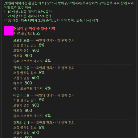
[영원히 이어지는 황금향 세트] 장착 시 방어구/악세서리/특수장비의 강화/증폭 수치 합에 따라
아래 효과 모두 적용
- 110 이상 : 최종 데미지 0.5% 증가
- 121 이상 : 최종 데미지 1.5% 증가
- 132 이상 : 최종 데미지 2.5% 증가, 슈퍼 아머 부여, [골드 러시] 제거
현실이 된 이상 속 황금 서약
655
서약 포인트:
고요한 호흡
— <묵언의 진의> - 첫 번째 진의
8%
스킬 쿨타임 감소
400
모험가 명성
800
버프력
4%
특수 오브젝트 데미지
자애의 마음
— <묵언의 진의> - 두 번째 진의
8%
스킬 쿨타임 감소
400
모험가 명성
800
버프력
4%
특수 오브젝트 데미지
내면의 조율
— <묵언의 진의> - 세 번째 진의
8%
스킬 쿨타임 감소
400
모험가 명성
800
버프력
4%
특수 오브젝트 데미지
경계의 인내
— <묵언의 진의> - 네 번째 진의
8%
스킬 쿨타임 감소
400
모험가 명성
800