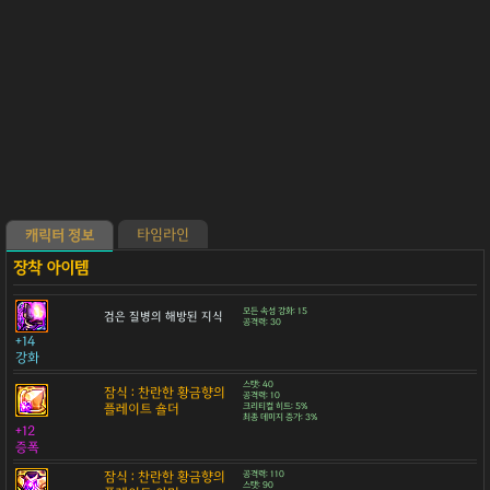
타임라인
캐릭터 정보
모든 속성 강화: 15
검은 질병의 해방된 지식
공격력: 30
+14
강화
스탯: 40
잠식 : 찬란한 황금향의
공격력: 10
플레이트 숄더
크리티컬 히트: 5%
최종 데미지 증가: 3%
+12
증폭
잠식 : 찬란한 황금향의
공격력: 110
스탯: 90