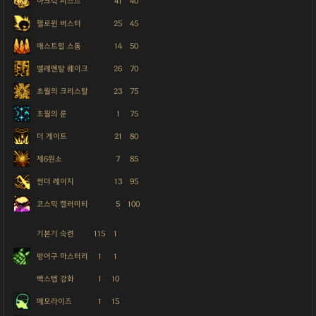
아크틱 피스트
41
40
핼로윈 버스터
25
45
애스트럴 스톰
14
50
엘레멘탈 퀘이크
26
70
초월의 크리스탈
23
75
초월의 룬
1
75
더 게이트
21
80
제6원소
7
85
썬더 레이지
13
95
코스믹 캘러미티
5
100
기본기 숙련
115
1
방어구 마스터리
1
1
백스텝 강화
1
10
메모라이즈
1
15