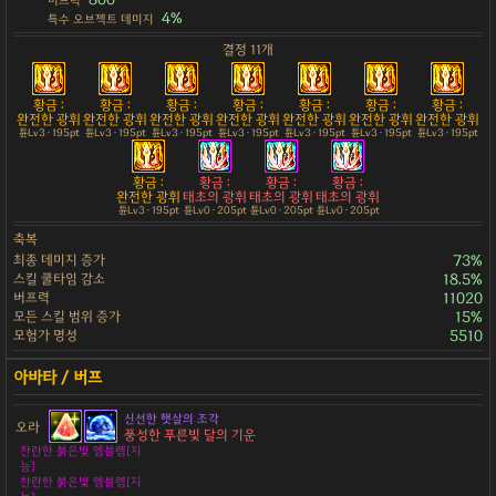
버프력
4%
특수 오브젝트 데미지
결정 11개
황금 :
황금 :
황금 :
황금 :
황금 :
황금 :
황금 :
완전한 광휘
완전한 광휘
완전한 광휘
완전한 광휘
완전한 광휘
완전한 광휘
완전한 광휘
튠Lv3 · 195pt
튠Lv3 · 195pt
튠Lv3 · 195pt
튠Lv3 · 195pt
튠Lv3 · 195pt
튠Lv3 · 195pt
튠Lv3 · 195pt
황금 :
황금 :
황금 :
황금 :
완전한 광휘
태초의 광휘
태초의 광휘
태초의 광휘
튠Lv3 · 195pt
튠Lv0 · 205pt
튠Lv0 · 205pt
튠Lv0 · 205pt
축복
최종 데미지 증가
73%
스킬 쿨타임 감소
18.5%
버프력
11020
모든 스킬 범위 증가
15%
모험가 명성
5510
신선한 햇살의 조각
오라
풍성한 푸른빛 달의 기운
찬란한 붉은빛 엠블렘[지
능]
찬란한 붉은빛 엠블렘[지