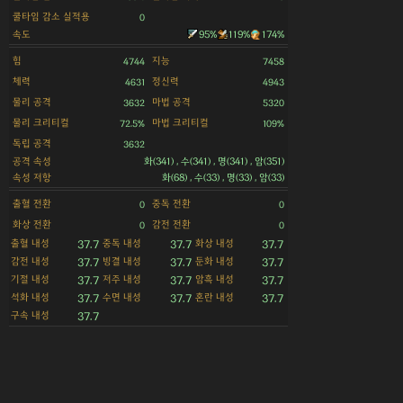
쿨타임 감소 실적용
0
속도
95%
119%
174%
힘
지능
4744
7458
체력
정신력
4631
4943
물리 공격
마법 공격
3632
5320
물리 크리티컬
마법 크리티컬
72.5%
109%
독립 공격
3632
공격 속성
화(341) , 수(341) , 명(341) , 암(351)
속성 저항
화(68) , 수(33) , 명(33) , 암(33)
출혈 전환
중독 전환
0
0
화상 전환
감전 전환
0
0
출혈 내성
중독 내성
화상 내성
37.7
37.7
37.7
감전 내성
빙결 내성
둔화 내성
37.7
37.7
37.7
기절 내성
저주 내성
암흑 내성
37.7
37.7
37.7
석화 내성
수면 내성
혼란 내성
37.7
37.7
37.7
구속 내성
37.7