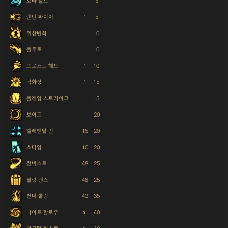
오라 실드
1
5
랜턴 파이어
1
5
위상변화
1
10
플루토
1
10
프로스트 헤드
1
10
낙화장
1
15
플레임 스트라이크
1
15
보이드
1
20
엘레멘탈 번
15
20
쇼타임
10
20
썬버스트
48
25
칠링 팬스
48
25
썬더 콜링
43
35
나이트 할로우
41
40