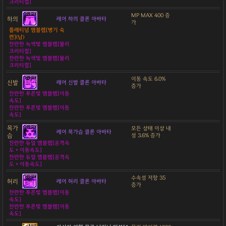
크리티컬]
MP MAX 400 증
하의
레어 하의 클론 아바타
가
플래티넘 엠블렘[병기 숙
련](남)
찬란한 녹색빛 엠블렘[물리
크리티컬]
찬란한 녹색빛 엠블렘[물리
크리티컬]
이동 속도 6.0%
신발
레어 신발 클론 아바타
증가
찬란한 푸른빛 엠블렘[이동
속도]
찬란한 푸른빛 엠블렘[이동
속도]
목가
모든 상태 이상 내
레어 목가슴 클론 아바타
슴
성 3.6% 증가
찬란한 듀얼 엠블렘[공격속
도 + 이동속도]
찬란한 듀얼 엠블렘[공격속
도 + 이동속도]
수속성 저항 35
허리
레어 허리 클론 아바타
증가
찬란한 푸른빛 엠블렘[이동
속도]
찬란한 푸른빛 엠블렘[이동
속도]