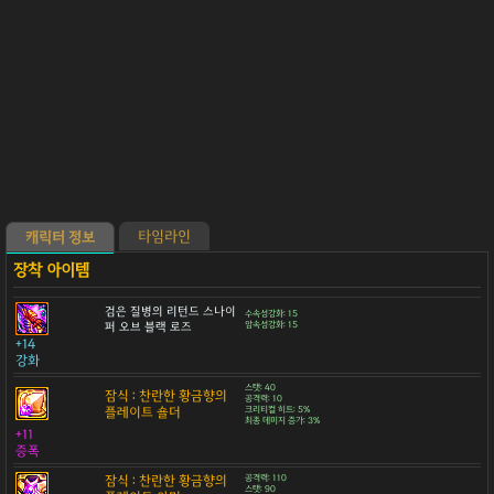
타임라인
캐릭터 정보
검은 질병의 리턴드 스나이
수속성강화: 15
퍼 오브 블랙 로즈
암속성강화: 15
+14
강화
스탯: 40
잠식 : 찬란한 황금향의
공격력: 10
플레이트 숄더
크리티컬 히트: 5%
최종 데미지 증가: 3%
+11
증폭
잠식 : 찬란한 황금향의
공격력: 110
스탯: 90