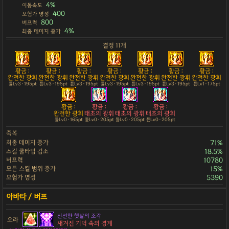
4%
이동속도
400
모험가 명성
800
버프력
4%
최종 데미지 증가
결정 11개
황금 :
황금 :
황금 :
황금 :
황금 :
황금 :
황금 :
완전한 광휘
완전한 광휘
완전한 광휘
완전한 광휘
완전한 광휘
완전한 광휘
완전한 광휘
튠Lv3 · 195pt
튠Lv3 · 195pt
튠Lv3 · 195pt
튠Lv3 · 195pt
튠Lv3 · 195pt
튠Lv3 · 195pt
튠Lv1 · 175pt
황금 :
황금 :
황금 :
황금 :
완전한 광휘
태초의 광휘
태초의 광휘
태초의 광휘
튠Lv0 · 165pt
튠Lv0 · 205pt
튠Lv0 · 205pt
튠Lv0 · 205pt
축복
최종 데미지 증가
71%
스킬 쿨타임 감소
18.5%
버프력
10780
모든 스킬 범위 증가
15%
모험가 명성
5390
신선한 햇살의 조각
오라
새겨진 기억 속의 경계