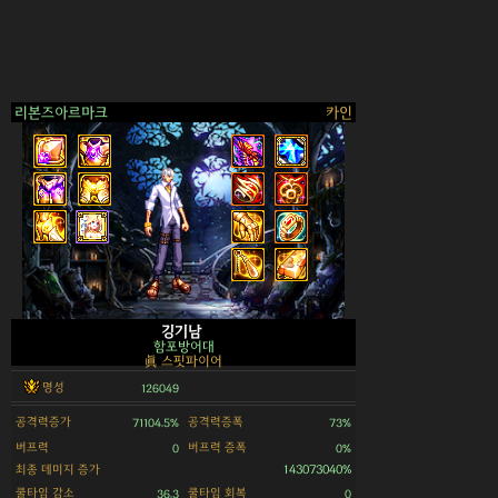
리본즈아르마크
카인
>
깅기남
함포방어대
眞 스핏파이어
명성
126049
공격력증가
공격력증폭
71104.5%
73%
버프력
버프력 증폭
0
0%
최종 데미지 증가
143073040%
쿨타임 감소
쿨타임 회복
36.3
0