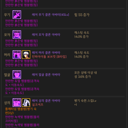
찬란한 붉은빛 엠블렘[힘]
찬란한 붉은빛 엠블렘[힘]
무기
힘 55 증가
레어 무기 클론 아바타[45Lv]
찬란한 붉은빛 엠블렘[힘]
찬란한 붉은빛 엠블렘[힘]
캐스팅 속도
모자
레어 모자 클론 아바타
14.0% 증가
찬란한 붉은빛 엠블렘[힘]
찬란한 붉은빛 엠블렘[힘]
레어 머리 클론 아바타
캐스팅 속도
머리
던파아이돌 보브컷 [B타입]
14.0% 증가
찬란한 붉은빛 엠블렘[힘]
찬란한 붉은빛 엠블렘[힘]
모든 상태 이상 내
얼굴
레어 얼굴 클론 아바타
성 3.6% 증가
찬란한 듀얼 엠블렘[공격속
도 + 이동속도]
찬란한 듀얼 엠블렘[공격속
도 + 이동속도]
레어 상의 클론 아바타
병기 숙련 스킬Lv
상의
실크셔츠
+1
플래티넘 엠블렘[병기 숙
련](남)
찬란한 녹색빛 엠블렘[물리
크리티컬]
찬란한 녹색빛 엠블렘[물리