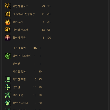
데인저 클로즈
23
75
G-38ARG 반응류탄
21
80
슈퍼 노바
7
85
이터널 버스터
13
95
황야의 폭풍
5
100
기본기 숙련
115
1
방어구 마스터리
1
1
컨버전
1
1
백스텝 강화
1
10
매거진 드럼
10
15
강화탄
10
20
병기 숙련
10
20
유탄 마스터리
10
20