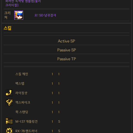
화려한 녹색빛 엠블렘[물리
크리티컬]
크리
오! SD 남귀검사
쳐
Active SP
Passive SP
Passive TP
스킬 체인
1
1
백스텝
1
1
라이징샷
1
1
잭스파이크
1
1
퀵 스탠딩
1
1
M-137 개틀링건
1
5
RX-78 랜드러너
1
5