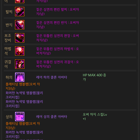
이
차지(남)
짙은 심연의 편린 팔찌 : 오버차
팔찌
지(남)
짙은 심연의 편린 반지 : 오버차
반지
지(남)
보조
짙은 뒤틀린 심연의 완장 : 오버
장비
차지(남)
마법
짙은 뒤틀린 심연의 마법석 : 오
석
버차지(남)
귀걸
짙은 뒤틀린 심연의 귀걸이 : 오
이
버차지(남)
HP MAX 400 증
하의
레어 하의 클론 아바타
가
플래티넘 엠블렘[오버 차
지](남)
화려한 녹색빛 엠블렘[물리
크리티컬]
화려한 녹색빛 엠블렘[물리
크리티컬]
오버 차지 스킬Lv
상의
레어 상의 클론 아바타
+1
플래티넘 엠블렘[오버 차
지](남)
화려한 녹색빛 엠블렘[물리
크리티컬]