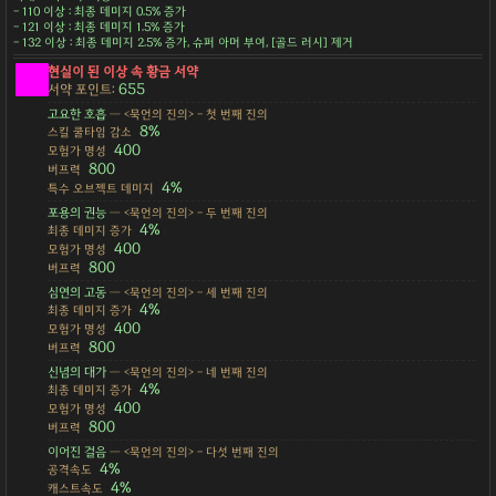
- 110 이상 : 최종 데미지 0.5% 증가
- 121 이상 : 최종 데미지 1.5% 증가
- 132 이상 : 최종 데미지 2.5% 증가, 슈퍼 아머 부여, [골드 러시] 제거
현실이 된 이상 속 황금 서약
655
서약 포인트:
고요한 호흡
— <묵언의 진의> - 첫 번째 진의
8%
스킬 쿨타임 감소
400
모험가 명성
800
버프력
4%
특수 오브젝트 데미지
포용의 권능
— <묵언의 진의> - 두 번째 진의
4%
최종 데미지 증가
400
모험가 명성
800
버프력
심연의 고동
— <묵언의 진의> - 세 번째 진의
4%
최종 데미지 증가
400
모험가 명성
800
버프력
신념의 대가
— <묵언의 진의> - 네 번째 진의
4%
최종 데미지 증가
400
모험가 명성
800
버프력
이어진 걸음
— <묵언의 진의> - 다섯 번째 진의
4%
공격속도
4%
캐스트속도