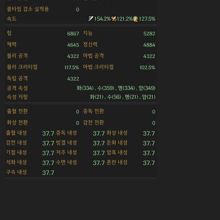
쿨타임 감소 실적용
0
속도
154.2%
121.2%
127.5%
힘
지능
6867
5282
체력
정신력
4645
4884
물리 공격
마법 공격
4322
4322
물리 크리티컬
마법 크리티컬
117.5%
102.5%
독립 공격
4322
공격 속성
화(334) , 수(359) , 명(334) , 암(349)
속성 저항
화(21) , 수(56) , 명(21) , 암(21)
출혈 전환
중독 전환
0
0
화상 전환
감전 전환
0
0
출혈 내성
중독 내성
화상 내성
37.7
37.7
37.7
감전 내성
빙결 내성
둔화 내성
37.7
37.7
37.7
기절 내성
저주 내성
암흑 내성
37.7
37.7
37.7
석화 내성
수면 내성
혼란 내성
37.7
37.7
37.7
구속 내성
37.7