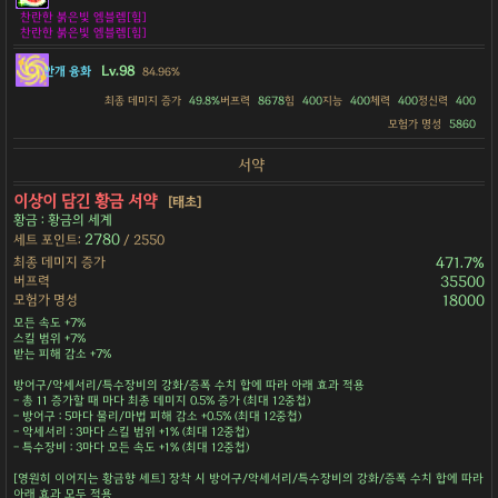
찬란한 붉은빛 엠블렘[힘]
찬란한 붉은빛 엠블렘[힘]
Lv.98
안개 융화
84.96%
최종 데미지 증가
49.8%
버프력
8678
힘
400
지능
400
체력
400
정신력
400
모험가 명성
5860
서약
이상이 담긴 황금 서약
[태초]
황금 : 황금의 세계
2780
세트 포인트:
/ 2550
최종 데미지 증가
471.7%
버프력
35500
모험가 명성
18000
모든 속도 +7%
스킬 범위 +7%
받는 피해 감소 +7%
방어구/악세서리/특수장비의 강화/증폭 수치 합에 따라 아래 효과 적용
- 총 11 증가할 때 마다 최종 데미지 0.5% 증가 (최대 12중첩)
- 방어구 : 5마다 물리/마법 피해 감소 +0.5% (최대 12중첩)
- 악세서리 : 3마다 스킬 범위 +1% (최대 12중첩)
- 특수장비 : 3마다 모든 속도 +1% (최대 12중첩)
[영원히 이어지는 황금향 세트] 장착 시 방어구/악세서리/특수장비의 강화/증폭 수치 합에 따라
아래 효과 모두 적용