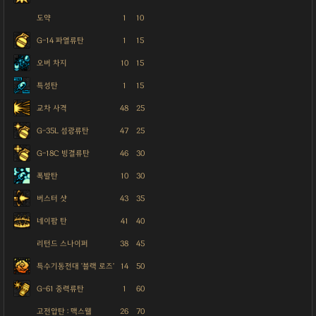
도약
1
10
G-14 파열류탄
1
15
오버 차지
10
15
특성탄
1
15
교차 사격
48
25
G-35L 섬광류탄
47
25
G-18C 빙결류탄
46
30
폭발탄
10
30
버스터 샷
43
35
네이팜 탄
41
40
리턴드 스나이퍼
38
45
특수기동전대 '블랙 로즈'
14
50
G-61 중력류탄
1
60
고전압탄 : 맥스웰
26
70