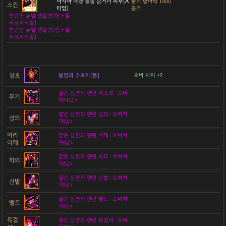
아시아 여행 몽골 남거너 피부[A
물리 방어력 1000
스킨
타입]
증가
찬란한 듀얼 엠블렘[힘 + 물
리크리티컬]
찬란한 듀얼 엠블렘[힘 + 물
리크리티컬]
칭호
봉인의 수호자[불]
오버 차지 +2
짙은 심연의 편린 머스켓 : 오버
무기
차지(남)
짙은 심연의 편린 상의 : 오버차
상의
지(남)
머리
짙은 심연의 편린 어깨 : 오버차
어깨
지(남)
짙은 심연의 편린 하의 : 오버차
하의
지(남)
짙은 심연의 편린 신발 : 오버차
신발
지(남)
짙은 심연의 편린 벨트 : 오버차
벨트
지(남)
목걸
짙은 심연의 편린 목걸이 : 오버