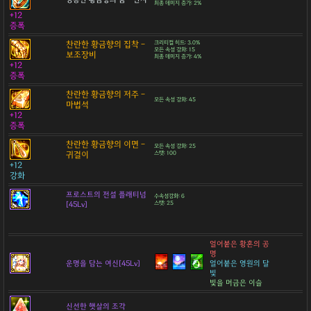
최종 데미지 증가: 2%
+12
증폭
찬란한 황금향의 집착 -
크리티컬 히트: 3.0%
모든 속성 강화: 15
보조장비
최종 데미지 증가: 4%
+12
증폭
찬란한 황금향의 저주 -
모든 속성 강화: 45
마법석
+12
증폭
찬란한 황금향의 이면 -
모든 속성 강화: 25
귀걸이
스탯: 100
+12
강화
프로스트의 전설 플래티넘
수속성강화: 6
[45Lv]
스탯: 25
얼어붙은 황혼의 공
명
운명을 담는 여신[45Lv]
얼어붙은 영원의 달
빛
빛을 머금은 이슬
신선한 햇살의 조각