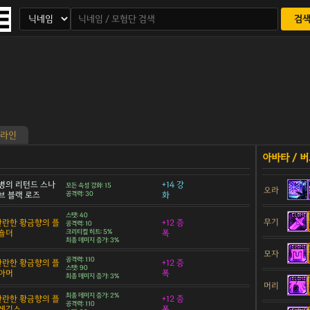
검
라인
병의 리턴드 스나
+14 강
모든 속성 강화: 15
오라
브 블랙 로즈
공격력: 30
화
스탯: 40
무기
 찬란한 황금향의 플
+12 증
공격력: 10
숄더
크리티컬 히트: 5%
폭
최종 데미지 증가: 3%
모자
공격력: 110
 찬란한 황금향의 플
+12 증
스탯: 90
아머
폭
최종 데미지 증가: 3%
머리
최종 데미지 증가: 2%
 찬란한 황금향의 플
+12 증
공격력: 110
 레깅스
폭