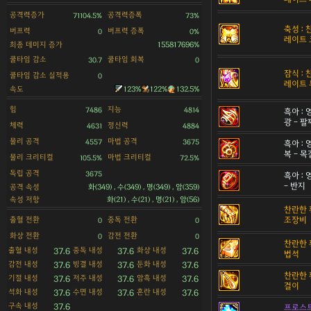
공격력증가
공격력증폭
71104.5%
73%
축성 :
버프력
버프력 증폭
0
0%
레이트 
최종 데미지 증가
155817696%
쿨타임 감소
쿨타임 회복
30.7
0
잠식 :
쿨타임 감소 실적용
0
레이트 
속도
123%
122%
132.5%
힘
지능
7486
4814
흑아 :
광 - 팔
체력
정신력
4631
4884
물리 공격
마법 공격
4557
3675
흑아 :
복 - 
물리 크리티컬
마법 크리티컬
105.5%
72.5%
독립 공격
3675
흑아 :
- 반지
공격 속성
화(349) , 수(349) , 명(349) , 암(359)
속성 저항
화(21) , 수(21) , 명(21) , 암(56)
찬란한 
출혈 전환
중독 전환
조장비
0
0
화상 전환
감전 전환
0
0
찬란한 
출혈 내성
중독 내성
화상 내성
37.6
37.6
37.6
법석
감전 내성
빙결 내성
둔화 내성
37.6
37.6
37.6
찬란한 
기절 내성
저주 내성
암흑 내성
37.6
37.6
37.6
걸이
석화 내성
수면 내성
혼란 내성
37.6
37.6
37.6
구속 내성
37.6
프로스