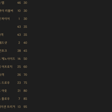
 탭
46
30
바이 리볼버
10
30
 파이어
1
30
43
35
사격
43
35
헤드샷
2
40
건호크
38
45
드 제노사이드
14
50
리 어프로치
25
60
사격
26
70
 드로우
23
75
 아웃
21
80
 플로우
7
85
레이션 트리거
13
95