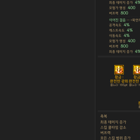
4
최종 데미지 증가
400
모험가 명성
800
버프력
이어진 걸음
— <묵언
4%
공격속도
4%
캐스트속도
4%
이동속도
400
모험가 명성
800
버프력
4
최종 데미지 증가
황금 :
황금 
완전한 광휘
완전한
튠Lv3 · 195pt
튠Lv3 · 
튠
축복
최종 데미지 증가
스킬 쿨타임 감소
버프력
모든 스킬 범위 증가