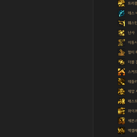
트리플
데스 
웨스턴
난사
이동
멀티 
더블 
스커
데들
제압 
패스트
와이프
세븐스
엑셀