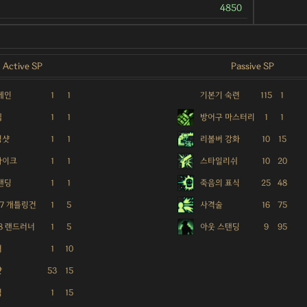
4850
Active SP
Passive SP
체인
1
1
기본기 숙련
115
1
텝
1
1
방어구 마스터리
1
1
징샷
1
1
리볼버 강화
10
15
파이크
1
1
스타일리쉬
10
20
탠딩
1
1
죽음의 표식
25
48
37 개틀링건
1
5
사격술
16
75
78 랜드러너
1
5
아웃 스탠딩
9
95
셔
1
10
샷
53
15
킥
1
15