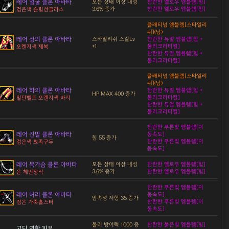
레어 얼굴 클론 아바타
모든 상태 이상 내성
찬란한 옐로우 엠블렘[힘]
3.6% 증가
찬란한 옐로우 엠블렘[힘]
검은색 슬림선글라스
플래티넘 엠블렘[스타일리
쉬](남)
레어 상의 클론 아바타
스타일리쉬 스킬Lv
찬란한 듀얼 엠블렘[힘 +
+1
물리크리티컬]
오렌지색 제복
찬란한 듀얼 엠블렘[힘 +
물리크리티컬]
플래티넘 엠블렘[스타일리
쉬](남)
레어 하의 클론 아바타
찬란한 듀얼 엠블렘[힘 +
HP MAX 400 증가
물리크리티컬]
밑단벨트 오렌지색 바지
찬란한 듀얼 엠블렘[힘 +
물리크리티컬]
찬란한 푸른빛 엠블렘[이
레어 신발 클론 아바타
동속도]
힘 55 증가
찬란한 푸른빛 엠블렘[이
검은색 뾰족구두
동속도]
레어 목가슴 클론 아바타
모든 상태 이상 내성
찬란한 옐로우 엠블렘[힘]
3.6% 증가
찬란한 옐로우 엠블렘[힘]
은 체인장식
찬란한 푸른빛 엠블렘[이
레어 허리 클론 아바타
동속도]
암속성 저항 35 증가
찬란한 푸른빛 엠블렘[이
검은 가죽홀스터
동속도]
물리 방어력 1000 증
찬란한 붉은빛 엠블렘[힘]
고딕 연한 피부