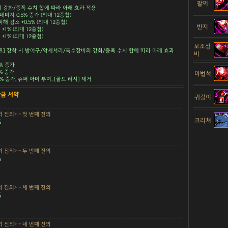
팔찌
강화/증폭 수치 합에 따라 아래 효과 적용
데미지 0.5% 증가 (최대 12중첩)
해 감소 +0.5% (최대 12중첩)
반지
+1% (최대 12중첩)
+1% (최대 12중첩)
보조장
트] 장착 시 방어구/악세서리/특수장비의 강화/증폭 수치 합에 따라 아래 효과
비
5% 증가
5% 증가
마법석
.5% 증가, 슈퍼 아머 부여, [골드 러시] 제거
황금 서약
귀걸이
 진의> - 첫 번째 진의
크리쳐
%
 진의> - 두 번째 진의
%
 진의> - 세 번째 진의
%
 진의> - 네 번째 진의