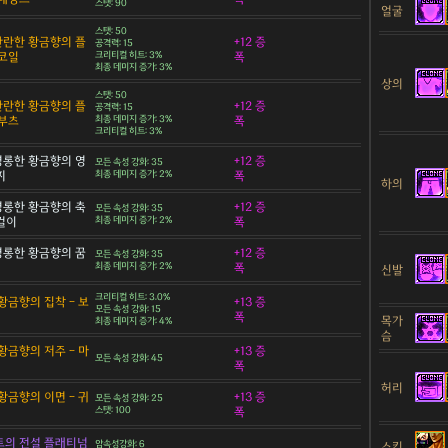
스탯: 90
얼굴
스탯: 50
 찬란한 황금향의 플
+12 증
공격력: 15
코일
크리티컬 히트: 3%
폭
최종 데미지 증가: 3%
상의
스탯: 50
 찬란한 황금향의 플
+12 증
공격력: 15
부츠
최종 데미지 증가: 3%
폭
크리티컬 히트: 3%
 영롱한 황금향의 영
+12 증
모든 속성 강화: 35
찌
최종 데미지 증가: 2%
폭
하의
 영롱한 황금향의 축
+12 증
모든 속성 강화: 35
목걸이
최종 데미지 증가: 2%
폭
 영롱한 황금향의 꿈
+12 증
모든 속성 강화: 35
최종 데미지 증가: 2%
폭
신발
크리티컬 히트: 3.0%
황금향의 집착 - 보
+13 증
모든 속성 강화: 15
폭
목가
최종 데미지 증가: 4%
슴
황금향의 저주 - 마
+13 증
모든 속성 강화: 45
폭
허리
황금향의 이면 - 귀
+13 증
모든 속성 강화: 25
스탯: 100
폭
트의 전설 플래티넘
암속성강화: 6
스킨