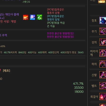
스탯: 25
[PC방]칠흑같은
황혼의 공명
담는 재단사 플래
[PC방]칠흑같은
Lv]
영원의 달빛
칭호
힌 사념 : 재앙
[PC방]빛을 머금
은 이슬
무기
찬란한 붉은빛 엠블렘[힘]
의 추억
찬란한 붉은빛 엠블렘[힘]
상의
1.49%
머리어
증가
46.7%
버프력
8463
힘
400
지능
400
체력
400
정신력
400
모험가 명성
5645
깨
하의
약
[태초]
신발
50
471.7%
벨트
35500
18000
목걸이