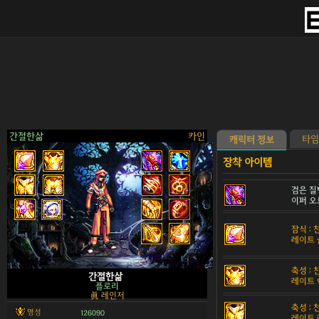
간절한삶
카인
타임
캐릭터 정보
검은 질
이퍼 오
>
잠식 :
레이트 
축성 :
간절한삶
레이트 
플로리
眞 레인저
축성 :
명성
126090
레이트