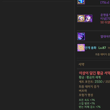
[75Lv]
운명을 
티넘[75
SD 뒤얽
열대야
안개 융화
Lv.87
7
최종 데미지 
서약
이상이 담긴 황금 서
황금 : 황금의 세계
2550
세트 포인트:
/ 25
최종 데미지 증가
버프력
모험가 명성
모든 속도 +7%
스킬 범위 +7%
받는 피해 감소 +7%