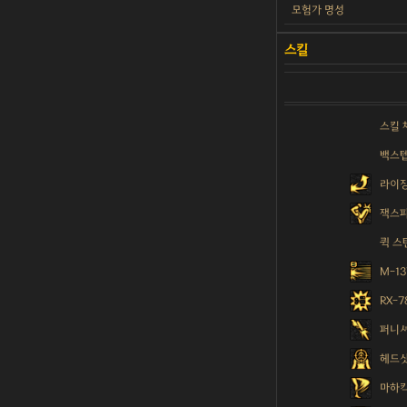
모험가 명성
스킬 
백스
라이
잭스
퀵 스
M-1
RX-
퍼니
헤드
마하