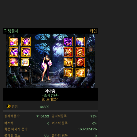
괴생물체
카인
>
여아홍
-조사병단-
眞 트래블러
명성
44699
공격력증가
공격력증폭
71104.5%
73%
버프력
버프력 증폭
0
0%
최종 데미지 증가
160296512%
쿨타임 감소
쿨타임 회복
53.1
0