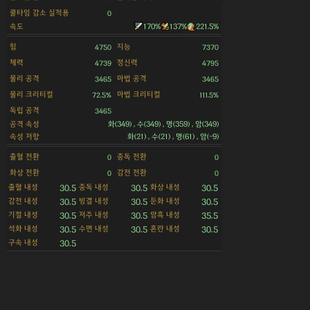
쿨타임 감소 실적용
0
속도
170%
137%
221.5%
힘
지능
4750
7370
체력
정신력
4739
4795
물리 공격
마법 공격
3465
3465
물리 크리티컬
마법 크리티컬
72.5%
111.5%
독립 공격
3465
공격 속성
화(349) , 수(349) , 명(359) , 암(349)
속성 저항
화(21) , 수(21) , 명(61) , 암(-9)
출혈 전환
중독 전환
0
0
화상 전환
감전 전환
0
0
출혈 내성
중독 내성
화상 내성
30.5
30.5
30.5
감전 내성
빙결 내성
둔화 내성
30.5
30.5
30.5
기절 내성
저주 내성
암흑 내성
30.5
30.5
35.5
석화 내성
수면 내성
혼란 내성
30.5
30.5
30.5
구속 내성
30.5