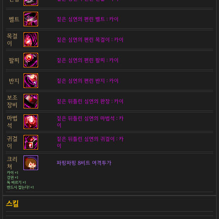
벨트
짙은 심연의 편린 벨트 : 카이
목걸
짙은 심연의 편린 목걸이 : 카이
이
팔찌
짙은 심연의 편린 팔찌 : 카이
반지
짙은 심연의 편린 반지 : 카이
보조
짙은 뒤틀린 심연의 완장 : 카이
장비
마법
짙은 뒤틀린 심연의 마법석 : 카
석
이
귀걸
짙은 뒤틀린 심연의 귀걸이 : 카
이
이
크리
파핑파핑 8비트 여격투가
쳐
카이 +1
강권 +1
독 바르기 +1
반드시 잡는다! +1