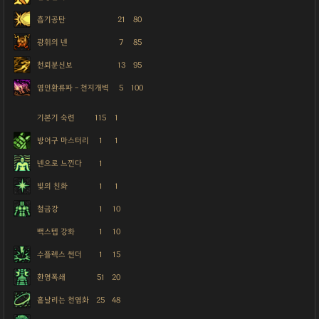
흡기공탄
21
80
광휘의 넨
7
85
천뢰분신보
13
95
염인환류파 - 천지개벽
5
100
기본기 숙련
115
1
방어구 마스터리
1
1
넨으로 느낀다
1
빛의 친화
1
1
철금강
1
10
백스텝 강화
1
10
수플렉스 썬더
1
15
환영폭쇄
51
20
흩날리는 천염화
25
48