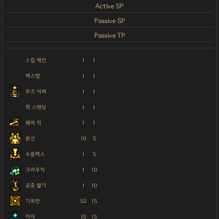
Active SP
Passive SP
Passive TP
스킬 체인
1
1
백스텝
1
1
무즈 어퍼
1
1
퀵 스탠딩
1
1
해머 킥
1
1
분신
10
5
수플렉스
1
5
크라우치
1
10
공중 밟기
1
10
기옥탄
53
15
카이
10
15