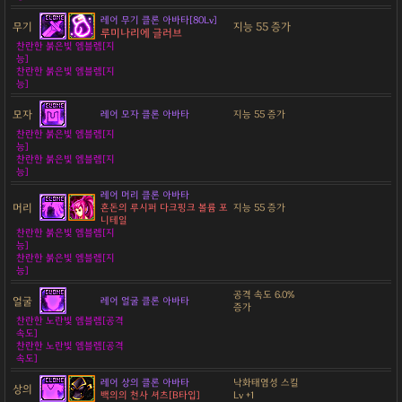
레어 무기 클론 아바타[80Lv]
무기
지능 55 증가
루미나리에 글러브
찬란한 붉은빛 엠블렘[지
능]
찬란한 붉은빛 엠블렘[지
능]
모자
레어 모자 클론 아바타
지능 55 증가
찬란한 붉은빛 엠블렘[지
능]
찬란한 붉은빛 엠블렘[지
능]
레어 머리 클론 아바타
머리
혼돈의 루시퍼 다크핑크 볼륨 포
지능 55 증가
니테일
찬란한 붉은빛 엠블렘[지
능]
찬란한 붉은빛 엠블렘[지
능]
공격 속도 6.0%
얼굴
레어 얼굴 클론 아바타
증가
찬란한 노란빛 엠블렘[공격
속도]
찬란한 노란빛 엠블렘[공격
속도]
레어 상의 클론 아바타
낙화태염성 스킬
상의
백의의 천사 셔츠[B타입]
Lv +1