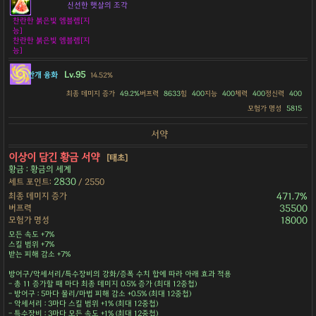
신선한 햇살의 조각
찬란한 붉은빛 엠블렘[지
능]
찬란한 붉은빛 엠블렘[지
능]
Lv.95
안개 융화
14.52%
최종 데미지 증가
49.2%
버프력
8633
힘
400
지능
400
체력
400
정신력
400
모험가 명성
5815
서약
이상이 담긴 황금 서약
[태초]
황금 : 황금의 세계
2830
세트 포인트:
/ 2550
최종 데미지 증가
471.7%
버프력
35500
모험가 명성
18000
모든 속도 +7%
스킬 범위 +7%
받는 피해 감소 +7%
방어구/악세서리/특수장비의 강화/증폭 수치 합에 따라 아래 효과 적용
- 총 11 증가할 때 마다 최종 데미지 0.5% 증가 (최대 12중첩)
- 방어구 : 5마다 물리/마법 피해 감소 +0.5% (최대 12중첩)
- 악세서리 : 3마다 스킬 범위 +1% (최대 12중첩)
- 특수장비 : 3마다 모든 속도 +1% (최대 12중첩)