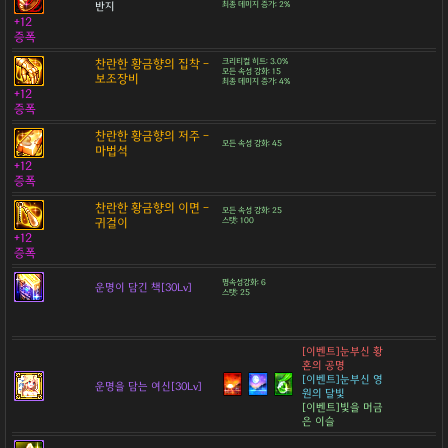
반지
최종 데미지 증가: 2%
+12
증폭
찬란한 황금향의 집착 -
크리티컬 히트: 3.0%
모든 속성 강화: 15
보조장비
최종 데미지 증가: 4%
+12
증폭
찬란한 황금향의 저주 -
모든 속성 강화: 45
마법석
+12
증폭
찬란한 황금향의 이면 -
모든 속성 강화: 25
귀걸이
스탯: 100
+12
증폭
명속성강화: 6
운명이 담긴 책[30Lv]
스탯: 25
[이벤트]눈부신 황
혼의 공명
[이벤트]눈부신 영
운명을 담는 여신[30Lv]
원의 달빛
[이벤트]빛을 머금
은 이슬