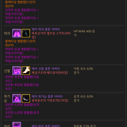
플래티넘 엠블렘[나선의
넨](여)
찬란한 듀얼 엠블렘[지능 +
마법크리티컬]
찬란한 듀얼 엠블렘[지능 +
마법크리티컬]
레어 하의 클론 아바타
HP MAX 400 증
하의
묵호군자의 옆트임 스커트[A타
가
입]
플래티넘 엠블렘[나선의
넨](여)
찬란한 듀얼 엠블렘[지능 +
마법크리티컬]
찬란한 듀얼 엠블렘[지능 +
마법크리티컬]
레어 신발 클론 아바타
이동 속도 6.0%
신발
해상구조대 페디큐어[B타입]
증가
찬란한 푸른빛 엠블렘[이동
속도]
찬란한 푸른빛 엠블렘[이동
속도]
목가
레어 목가슴 클론 아바타
공격 속도 6.0%
슴
용독문주의 가죽초커[C타입]
증가
찬란한 노란빛 엠블렘[공격
속도]
찬란한 노란빛 엠블렘[공격
속도]
허리
레어 허리 클론 아바타
회피율 5.5% 증가