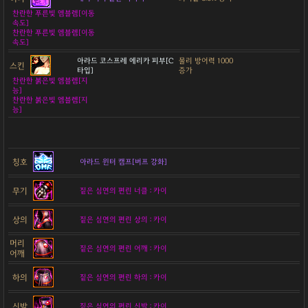
찬란한 푸른빛 엠블렘[이동
속도]
찬란한 푸른빛 엠블렘[이동
속도]
아라드 코스프레 에리카 피부[C
물리 방어력 1000
스킨
타입]
증가
찬란한 붉은빛 엠블렘[지
능]
찬란한 붉은빛 엠블렘[지
능]
칭호
아라드 윈터 캠프[버프 강화]
무기
짙은 심연의 편린 너클 : 카이
상의
짙은 심연의 편린 상의 : 카이
머리
짙은 심연의 편린 어깨 : 카이
어깨
하의
짙은 심연의 편린 하의 : 카이
신발
짙은 심연의 편린 신발 : 카이