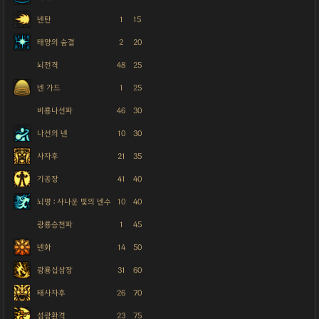
넨탄
1
15
태양의 숨결
2
20
뇌전격
48
25
넨 가드
1
25
비룡나선파
46
30
나선의 넨
10
30
사자후
21
35
기공장
41
40
뇌명 : 사나운 빛의 넨수
10
40
광룡승천파
1
45
넨화
14
50
광룡십삼장
31
60
태사자후
26
70
섬광환격
23
75