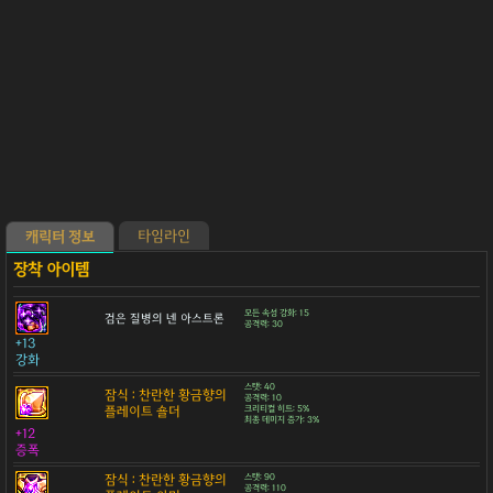
타임라인
캐릭터 정보
모든 속성 강화: 15
검은 질병의 넨 아스트론
공격력: 30
+13
강화
스탯: 40
잠식 : 찬란한 황금향의
공격력: 10
플레이트 숄더
크리티컬 히트: 5%
최종 데미지 증가: 3%
+12
증폭
잠식 : 찬란한 황금향의
스탯: 90
공격력: 110