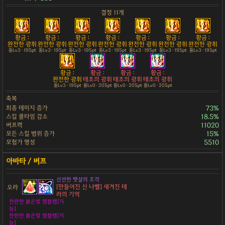
결정 11개
황금 :
황금 :
황금 :
황금 :
황금 :
황금 :
황금 :
완전한 광휘
완전한 광휘
완전한 광휘
완전한 광휘
완전한 광휘
완전한 광휘
완전한 광휘
튠Lv3 · 195pt
튠Lv3 · 195pt
튠Lv3 · 195pt
튠Lv3 · 195pt
튠Lv3 · 195pt
튠Lv3 · 195pt
튠Lv3 · 195pt
황금 :
황금 :
황금 :
황금 :
완전한 광휘
태초의 광휘
태초의 광휘
태초의 광휘
튠Lv3 · 195pt
튠Lv0 · 205pt
튠Lv0 · 205pt
튠Lv0 · 205pt
축복
최종 데미지 증가
73%
스킬 쿨타임 감소
18.5%
버프력
11020
모든 스킬 범위 증가
15%
모험가 명성
5510
신선한 햇살의 조각
[만들어진 신 나벨] 새겨진 테
오라
라의 기억
찬란한 붉은빛 엠블렘[지
능]
찬란한 붉은빛 엠블렘[지
능]