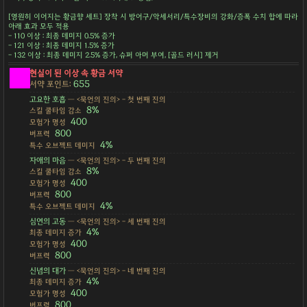
[영원히 이어지는 황금향 세트] 장착 시 방어구/악세서리/특수장비의 강화/증폭 수치 합에 따라
아래 효과 모두 적용
- 110 이상 : 최종 데미지 0.5% 증가
- 121 이상 : 최종 데미지 1.5% 증가
- 132 이상 : 최종 데미지 2.5% 증가, 슈퍼 아머 부여, [골드 러시] 제거
현실이 된 이상 속 황금 서약
655
서약 포인트:
고요한 호흡
— <묵언의 진의> - 첫 번째 진의
8%
스킬 쿨타임 감소
400
모험가 명성
800
버프력
4%
특수 오브젝트 데미지
자애의 마음
— <묵언의 진의> - 두 번째 진의
8%
스킬 쿨타임 감소
400
모험가 명성
800
버프력
4%
특수 오브젝트 데미지
심연의 고동
— <묵언의 진의> - 세 번째 진의
4%
최종 데미지 증가
400
모험가 명성
800
버프력
신념의 대가
— <묵언의 진의> - 네 번째 진의
4%
최종 데미지 증가
400
모험가 명성
800
버프력