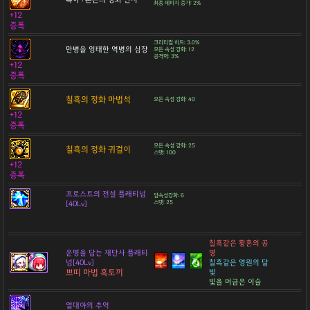
최종 데미지 증가: 2%
+12
증폭
크리티컬 히트: 3.0%
만병을 잉태한 역병의 심장
모든 속성 강화: 12
공격력: 3%
+12
증폭
칠흑의 정화 마법석
모든 속성 강화: 40
+12
증폭
모든 속성 강화: 25
칠흑의 정화 귀걸이
스탯: 100
+12
증폭
프로스트의 전설 플래티넘
암속성강화: 6
[40Lv]
스탯: 25
칠흑같은 황혼의 공
운명을 담는 재단사 플래티
명
넘[40Lv]
칠흑같은 영원의 달
쁘띠 마법 흑토끼
빛
빛을 머금은 이슬
열대야의 추억