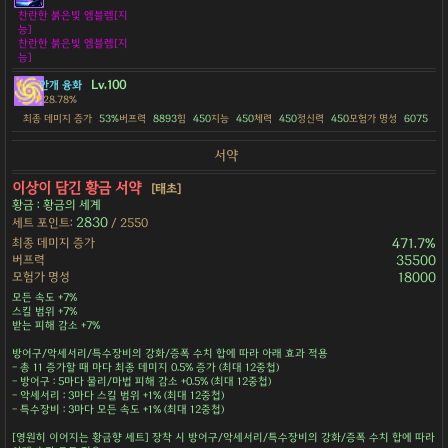
찬란한 붉은빛 엠블렘[지
능]
찬란한 붉은빛 엠블렘[지
능]
Lv.100
안개 융화
28.78%
최종 데미지 증가
53%
버프력
8893
힘
450
지능
450
체력
450
정신력
450
모험가 명성
6075
서약
이상이 담긴 황금 서약
[태초]
황금 : 황금의 세계
2830
세트 포인트:
/ 2550
최종 데미지 증가
471.7%
버프력
35500
모험가 명성
18000
모든 속도 +7%
스킬 범위 +7%
받는 피해 감소 +7%
방어구/악세서리/특수장비의 강화/증폭 수치 합에 따라 아래 효과 적용
- 총 11 증가할 때 마다 최종 데미지 0.5% 증가 (최대 12중첩)
- 방어구 : 5마다 물리/마법 피해 감소 +0.5% (최대 12중첩)
- 악세서리 : 3마다 스킬 범위 +1% (최대 12중첩)
- 특수장비 : 3마다 모든 속도 +1% (최대 12중첩)
[영원히 이어지는 황금향 세트] 장착 시 방어구/악세서리/특수장비의 강화/증폭 수치 합에 따라