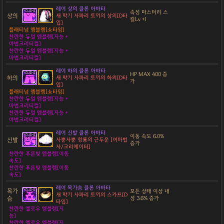
레어 상의 클론 아바타
속성 마스터리 스
상의
새 학기 사파리 토끼의 상의[D타
킬Lv +1
입]
플래티넘 엠블렘[쇼타임]
찬란한 듀얼 엠블렘[지능 +
마법크리티컬]
찬란한 듀얼 엠블렘[지능 +
마법크리티컬]
레어 하의 클론 아바타
HP MAX 400 증
하의
새 학기 사파리 토끼의 하의[D타
가
입]
플래티넘 엠블렘[쇼타임]
찬란한 듀얼 엠블렘[지능 +
마법크리티컬]
찬란한 듀얼 엠블렘[지능 +
마법크리티컬]
레어 신발 클론 아바타
이동 속도 6.0%
신발
사뿐사뿐 청룡의 근두운 [여마법
증가
사/크리에이터]
찬란한 푸른빛 엠블렘[이동
속도]
찬란한 푸른빛 엠블렘[이동
속도]
레어 목가슴 클론 아바타
목가
모든 상태 이상 내
새 학기 사파리 토끼의 스카프[D
슴
성 3.6% 증가
타입]
찬란한 옐로우 엠블렘[지
능]
찬란한 옐로우 엠블렘[지