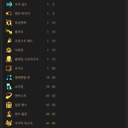
오라 실드
1
5
랜턴 파이어
1
5
위상변화
1
10
플루토
1
10
프로스트 헤드
1
10
낙화장
1
15
플레임 스트라이크
1
15
보이드
1
20
엘레멘탈 번
15
20
쇼타임
10
20
썬버스트
47
25
칠링 팬스
47
25
썬더 콜링
43
35
아크틱 피스트
41
40