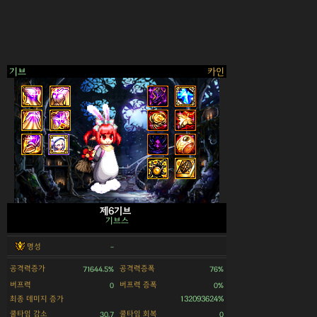
기브
카인
>
제6기브
기브스
명성
-
공격력증가
공격력증폭
71644.5%
76%
버프력
버프력 증폭
0
0%
최종 데미지 증가
132093624%
쿨타임 감소
쿨타임 회복
30.7
0