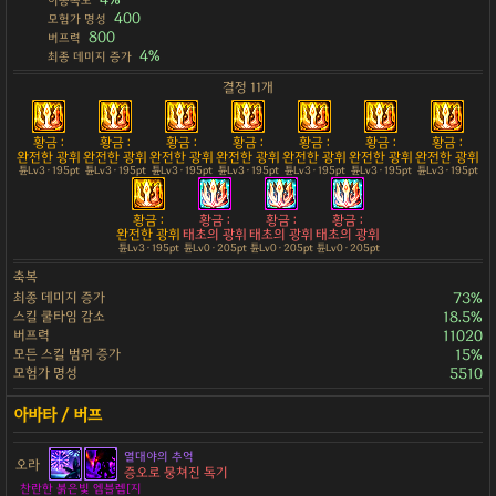
이동속도
400
모험가 명성
800
버프력
4%
최종 데미지 증가
결정 11개
황금 :
황금 :
황금 :
황금 :
황금 :
황금 :
황금 :
완전한 광휘
완전한 광휘
완전한 광휘
완전한 광휘
완전한 광휘
완전한 광휘
완전한 광휘
튠Lv3 · 195pt
튠Lv3 · 195pt
튠Lv3 · 195pt
튠Lv3 · 195pt
튠Lv3 · 195pt
튠Lv3 · 195pt
튠Lv3 · 195pt
황금 :
황금 :
황금 :
황금 :
완전한 광휘
태초의 광휘
태초의 광휘
태초의 광휘
튠Lv3 · 195pt
튠Lv0 · 205pt
튠Lv0 · 205pt
튠Lv0 · 205pt
축복
최종 데미지 증가
73%
스킬 쿨타임 감소
18.5%
버프력
11020
모든 스킬 범위 증가
15%
모험가 명성
5510
열대야의 추억
오라
증오로 뭉쳐진 독기
찬란한 붉은빛 엠블렘[지