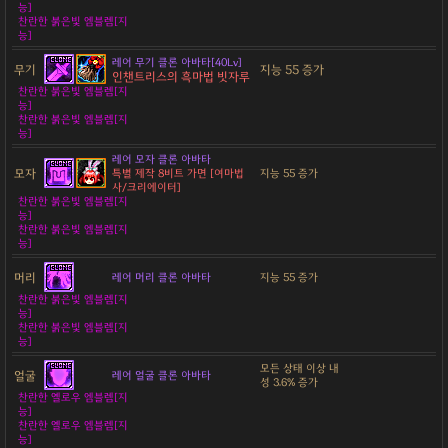
능]
찬란한 붉은빛 엠블렘[지
능]
레어 무기 클론 아바타[40Lv]
무기
지능 55 증가
인챈트리스의 흑마법 빗자루
찬란한 붉은빛 엠블렘[지
능]
찬란한 붉은빛 엠블렘[지
능]
레어 모자 클론 아바타
모자
특별 제작 8비트 가면 [여마법
지능 55 증가
사/크리에이터]
찬란한 붉은빛 엠블렘[지
능]
찬란한 붉은빛 엠블렘[지
능]
머리
레어 머리 클론 아바타
지능 55 증가
찬란한 붉은빛 엠블렘[지
능]
찬란한 붉은빛 엠블렘[지
능]
모든 상태 이상 내
얼굴
레어 얼굴 클론 아바타
성 3.6% 증가
찬란한 옐로우 엠블렘[지
능]
찬란한 옐로우 엠블렘[지
능]