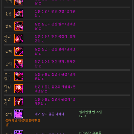
하의
탈 번
짙은 심연의 편린 신발 : 엘레멘
신발
탈 번
짙은 심연의 편린 벨트 : 엘레멘
벨트
탈 번
목걸
짙은 심연의 편린 목걸이 : 엘레
이
멘탈 번
짙은 심연의 편린 팔찌 : 엘레멘
팔찌
탈 번
짙은 심연의 편린 반지 : 엘레멘
반지
탈 번
보조
짙은 뒤틀린 심연의 완장 : 엘레
장비
멘탈 번
마법
짙은 뒤틀린 심연의 마법석 : 엘
석
레멘탈 번
귀걸
짙은 뒤틀린 심연의 귀걸이 : 엘
이
레멘탈 번
엘레멘탈 번 스킬
상의
레어 상의 클론 아바타
Lv +1
플래티넘 엠블렘[엘레멘탈
번]
HP MAX 400 증