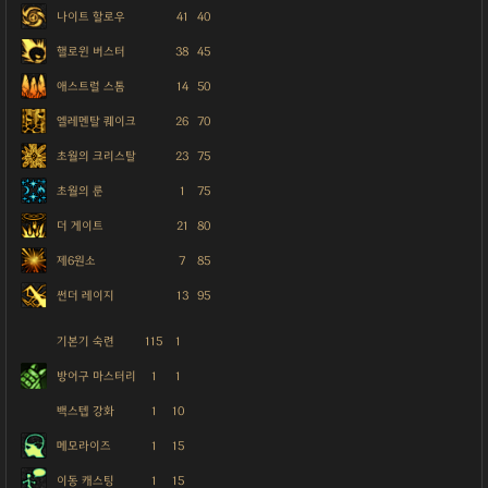
나이트 할로우
41
40
핼로윈 버스터
38
45
애스트럴 스톰
14
50
엘레멘탈 퀘이크
26
70
초월의 크리스탈
23
75
초월의 룬
1
75
더 게이트
21
80
제6원소
7
85
썬더 레이지
13
95
기본기 숙련
115
1
방어구 마스터리
1
1
백스텝 강화
1
10
메모라이즈
1
15
이동 캐스팅
1
15