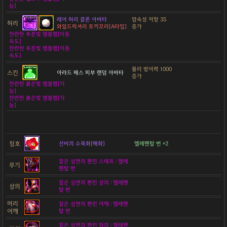
능]
레어 허리 클론 아바타
암속성 저항 35
허리
와일드럭셔리 토끼꼬리[A타입]
증가
찬란한 푸른빛 엠블렘[이동
속도]
찬란한 푸른빛 엠블렘[이동
속도]
물리 방어력 1000
스킨
아라드 패스 피부 랜덤 아바타
증가
찬란한 붉은빛 엠블렘[지
능]
찬란한 붉은빛 엠블렘[지
능]
칭호
선비의 수묵화[매화]
엘레멘탈 번 +2
짙은 심연의 편린 스태프 : 엘레
무기
멘탈 번
짙은 심연의 편린 상의 : 엘레멘
상의
탈 번
머리
짙은 심연의 편린 어깨 : 엘레멘
어깨
탈 번
짙은 심연의 편린 하의 : 엘레멘