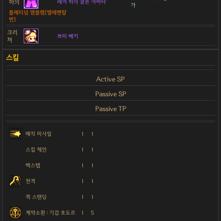
하의
레어 하의 클론 아바타
가
플래티넘 엠블렘[엘레멘탈
번]
크리
쁘띠 베키
쳐
Active SP
Passive SP
Passive TP
매직 미사일
1
1
스킬 체인
1
1
백스텝
1
1
천격
1
1
퀵 스탠딩
1
1
계약소환 : 기갑 호도르
1
5