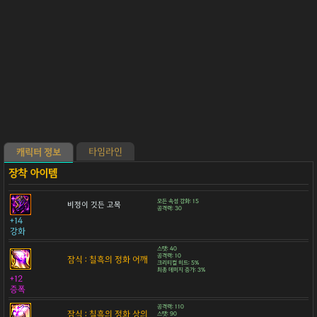
타임라인
캐릭터 정보
모든 속성 강화: 15
비정이 깃든 고목
공격력: 30
+14
강화
스탯: 40
공격력: 10
잠식 : 칠흑의 정화 어깨
크리티컬 히트: 5%
최종 데미지 증가: 3%
+12
증폭
공격력: 110
잠식 : 칠흑의 정화 상의
스탯: 90