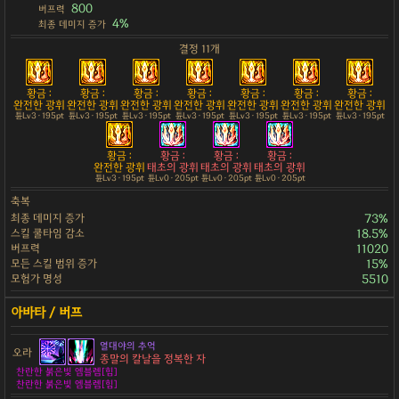
800
버프력
4%
최종 데미지 증가
결정 11개
황금 :
황금 :
황금 :
황금 :
황금 :
황금 :
황금 :
완전한 광휘
완전한 광휘
완전한 광휘
완전한 광휘
완전한 광휘
완전한 광휘
완전한 광휘
튠Lv3 · 195pt
튠Lv3 · 195pt
튠Lv3 · 195pt
튠Lv3 · 195pt
튠Lv3 · 195pt
튠Lv3 · 195pt
튠Lv3 · 195pt
황금 :
황금 :
황금 :
황금 :
완전한 광휘
태초의 광휘
태초의 광휘
태초의 광휘
튠Lv3 · 195pt
튠Lv0 · 205pt
튠Lv0 · 205pt
튠Lv0 · 205pt
축복
최종 데미지 증가
73%
스킬 쿨타임 감소
18.5%
버프력
11020
모든 스킬 범위 증가
15%
모험가 명성
5510
열대야의 추억
오라
종말의 칼날을 정복한 자
찬란한 붉은빛 엠블렘[힘]
찬란한 붉은빛 엠블렘[힘]