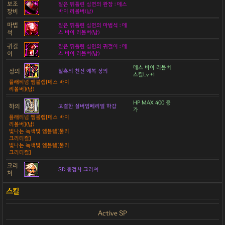
보조
짙은 뒤틀린 심연의 완장 : 데스
장비
바이 리볼버(남)
마법
짙은 뒤틀린 심연의 마법석 : 데
석
스 바이 리볼버(남)
귀걸
짙은 뒤틀린 심연의 귀걸이 : 데
이
스 바이 리볼버(남)
데스 바이 리볼버
상의
칠흑의 천신 예복 상의
스킬Lv +1
플래티넘 엠블렘[데스 바이
리볼버](남)
HP MAX 400 증
하의
고결한 실버임페리얼 하갑
가
플래티넘 엠블렘[데스 바이
리볼버](남)
빛나는 녹색빛 엠블렘[물리
크리티컬]
빛나는 녹색빛 엠블렘[물리
크리티컬]
크리
SD 총검사 크리쳐
쳐
Active SP