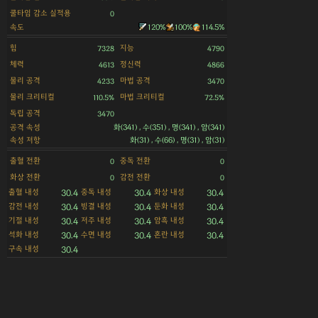
쿨타임 감소 실적용
0
속도
120%
100%
114.5%
힘
지능
7328
4790
체력
정신력
4613
4866
물리 공격
마법 공격
4233
3470
물리 크리티컬
마법 크리티컬
110.5%
72.5%
독립 공격
3470
공격 속성
화(341) , 수(351) , 명(341) , 암(341)
속성 저항
화(31) , 수(66) , 명(31) , 암(31)
출혈 전환
중독 전환
0
0
화상 전환
감전 전환
0
0
출혈 내성
중독 내성
화상 내성
30.4
30.4
30.4
감전 내성
빙결 내성
둔화 내성
30.4
30.4
30.4
기절 내성
저주 내성
암흑 내성
30.4
30.4
30.4
석화 내성
수면 내성
혼란 내성
30.4
30.4
30.4
구속 내성
30.4