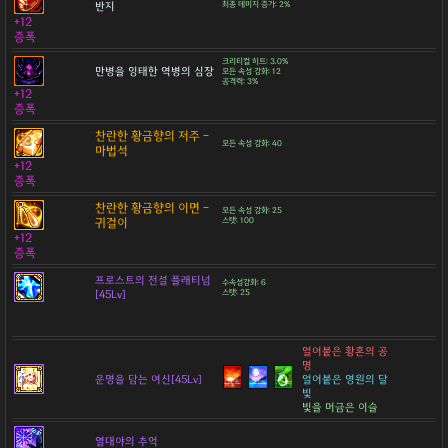
반지
최종 데미지 증가: 2%
+12
증폭
크리티컬 히트: 3.0%
만병을 잉태한 역병의 심장
모든 속성 강화: 12
공격력: 3%
+12
증폭
찬란한 황금향의 저주 -
모든 속성 강화: 40
마법석
+12
증폭
찬란한 황금향의 이면 -
모든 속성 강화: 25
귀걸이
스탯: 100
+12
증폭
프로스트의 전설 플래티넘
수속성강화: 6
[45Lv]
스탯: 25
얼어붙은 황혼의 공
명
운명을 담는 여신[45Lv]
얼어붙은 영원의 달
빛
빛을 머금은 이슬
열대야의 추억