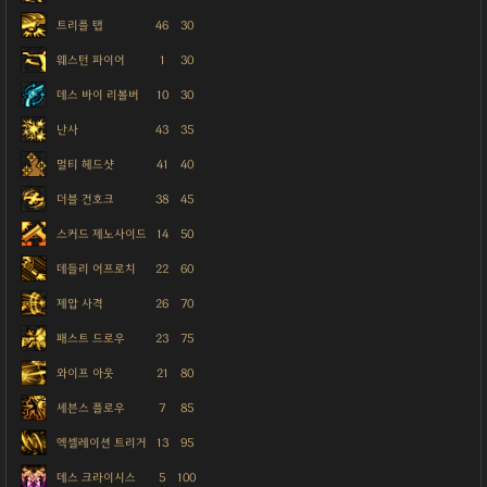
트리플 탭
46
30
웨스턴 파이어
1
30
데스 바이 리볼버
10
30
난사
43
35
멀티 헤드샷
41
40
더블 건호크
38
45
스커드 제노사이드
14
50
데들리 어프로치
22
60
제압 사격
26
70
패스트 드로우
23
75
와이프 아웃
21
80
세븐스 플로우
7
85
엑셀레이션 트리거
13
95
데스 크라이시스
5
100