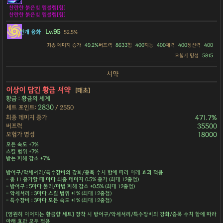
찬란한 붉은빛 엠블렘[힘]
찬란한 붉은빛 엠블렘[힘]
Lv.95
안개 융화
52.5%
최종 데미지 증가
49.2%
버프력
8633
힘
400
지능
400
체력
400
정신력
400
모험가 명성
5815
서약
이상이 담긴 황금 서약
[태초]
황금 : 황금의 세계
2830
세트 포인트:
/ 2550
최종 데미지 증가
471.7%
버프력
35500
모험가 명성
18000
모든 속도 +7%
스킬 범위 +7%
받는 피해 감소 +7%
방어구/악세서리/특수장비의 강화/증폭 수치 합에 따라 아래 효과 적용
- 총 11 증가할 때 마다 최종 데미지 0.5% 증가 (최대 12중첩)
- 방어구 : 5마다 물리/마법 피해 감소 +0.5% (최대 12중첩)
- 악세서리 : 3마다 스킬 범위 +1% (최대 12중첩)
- 특수장비 : 3마다 모든 속도 +1% (최대 12중첩)
[영원히 이어지는 황금향 세트] 장착 시 방어구/악세서리/특수장비의 강화/증폭 수치 합에 따라
아래 효과 모두 적용