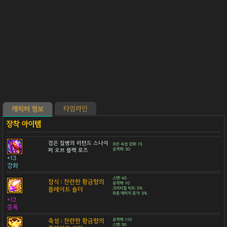
타임라인
캐릭터 정보
검은 질병의 리턴드 스나이
모든 속성 강화: 15
퍼 오브 블랙 로즈
공격력: 30
+13
강화
스탯: 40
잠식 : 찬란한 황금향의
공격력: 10
플레이트 숄더
크리티컬 히트: 5%
최종 데미지 증가: 3%
+12
증폭
축성 : 찬란한 황금향의
공격력: 110
스탯: 90