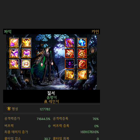
파익
카인
>
질서
옴팡이
眞 레인저
명성
127782
공격력증가
공격력증폭
71644.5%
76%
버프력
버프력 증폭
0
0%
최종 데미지 증가
169107616%
쿨타임 감소
쿨타임 회복
30.7
0