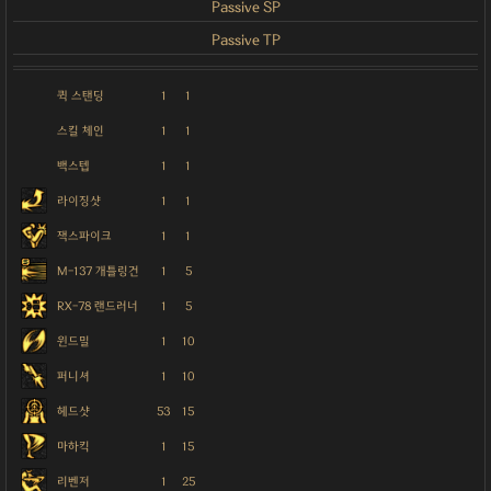
Passive SP
Passive TP
퀵 스탠딩
1
1
스킬 체인
1
1
백스텝
1
1
라이징샷
1
1
잭스파이크
1
1
M-137 개틀링건
1
5
RX-78 랜드러너
1
5
윈드밀
1
10
퍼니셔
1
10
헤드샷
53
15
마하킥
1
15
리벤저
1
25