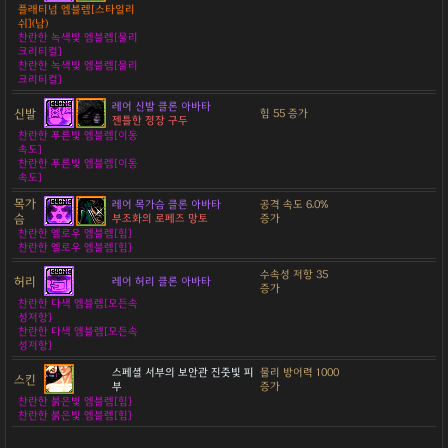
플래티넘 엠블렘[스타일리
쉬](남)
찬란한 녹색빛 엠블렘[물리
크리티컬]
찬란한 녹색빛 엠블렘[물리
크리티컬]
레어 신발 클론 아바타
신발
힘 55 증가
젠틀한 정장 구두
찬란한 푸른빛 엠블렘[이동
속도]
찬란한 푸른빛 엠블렘[이동
속도]
목가
레어 목가슴 클론 아바타
공격 속도 6.0%
슴
부조화의 로페즈 망토
증가
찬란한 옐로우 엠블렘[힘]
찬란한 옐로우 엠블렘[힘]
수속성 저항 35
허리
레어 허리 클론 아바타
증가
찬란한 다색 엠블렘[모든속
성저항]
찬란한 다색 엠블렘[모든속
성저항]
스페셜 서부의 보안관 진줏빛 피
물리 방어력 1000
스킨
부
증가
찬란한 붉은빛 엠블렘[힘]
찬란한 붉은빛 엠블렘[힘]