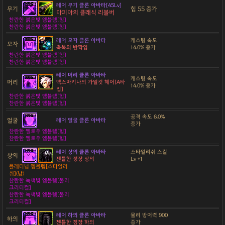
레어 무기 클론 아바타[45Lv]
무기
힘 55 증가
마피아의 클래식 리볼버
찬란한 붉은빛 엠블렘[힘]
찬란한 붉은빛 엠블렘[힘]
레어 모자 클론 아바타
캐스팅 속도
모자
축복의 반짝임
14.0% 증가
찬란한 붉은빛 엠블렘[힘]
찬란한 붉은빛 엠블렘[힘]
레어 머리 클론 아바타
캐스팅 속도
머리
엑스마키나의 가일컷 헤어[A타
14.0% 증가
입]
찬란한 붉은빛 엠블렘[힘]
찬란한 붉은빛 엠블렘[힘]
공격 속도 6.0%
얼굴
레어 얼굴 클론 아바타
증가
찬란한 옐로우 엠블렘[힘]
찬란한 옐로우 엠블렘[힘]
레어 상의 클론 아바타
스타일리쉬 스킬
상의
젠틀한 정장 상의
Lv +1
플래티넘 엠블렘[스타일리
쉬](남)
찬란한 녹색빛 엠블렘[물리
크리티컬]
찬란한 녹색빛 엠블렘[물리
크리티컬]
레어 하의 클론 아바타
물리 방어력 900
하의
젠틀한 정장 하의
증가