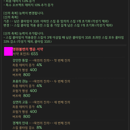
- 최종 데미지 1.0% 증가
- 특수 오브젝트 데미지 10% 추가 증가
[신의 축복] 능력이 변경됩니다.
[신의 축복]
기존 : - 남은 쿨타임이 33초 이하인 스킬 중 임의의 스킬 1개 초기화 (각성기 제외)
변경 : - 스킬 쿨타임 적용 중인 스킬 중 가장 길게 남은 스킬 1개 초기화 (각성기 제외)
[신의 축복] 능력이 추가됩니다.
- 스킬 쿨타임이 적용중인 스킬이 3개 이상일 때 남은 쿨타임이 33초 초과인 스킬 모두 쿨타임
33% 감소 (각성기 제외, 쿨타임 33초)
영원불변의 행운 서약
655
서약 포인트:
강인한 통찰
— <묵언의 진의> - 첫 번째 진의
4%
최종 데미지 증가
400
모험가 명성
800
버프력
포용의 권능
— <묵언의 진의> - 두 번째 진의
4%
최종 데미지 증가
400
모험가 명성
800
버프력
심연의 고동
— <묵언의 진의> - 세 번째 진의
4%
최종 데미지 증가
400
모험가 명성
800
버프력
경계의 인내
— <묵언의 진의> - 네 번째 진의
8%
스킬 쿨타임 감소