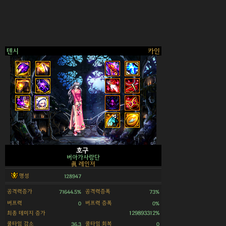
텐시
카인
>
호구
버아가사랑단
眞 레인저
명성
128947
공격력증가
공격력증폭
71644.5%
73%
버프력
버프력 증폭
0
0%
최종 데미지 증가
129893312%
쿨타임 감소
쿨타임 회복
36.3
0