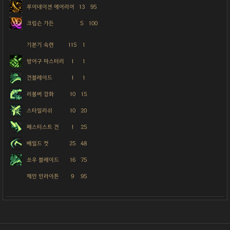
루이네이션 에어리어
13
95
크림슨 가든
5
100
기본기 숙련
115
1
방어구 마스터리
1
1
건블레이드
1
1
리볼버 강화
10
15
스타일리쉬
10
20
패스티스트 건
1
25
베일드 컷
25
48
쏘우 블레이드
16
75
체인 인라이튼
9
95