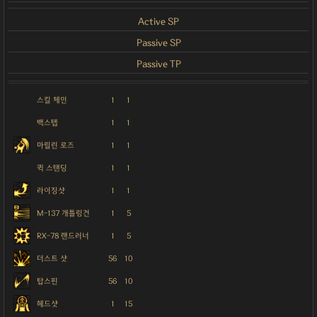
Active SP
Passive SP
Passive TP
스킬 체인
1
1
백스텝
1
1
마릴린 로즈
1
1
퀵 스탠딩
1
1
라이징샷
1
1
M-137 개틀링건
1
5
RX-78 랜드러너
1
5
더스트 샷
56
10
탑스핀
56
10
헤드샷
1
15