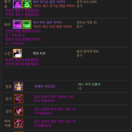
목가
레어 목가슴 클론 아바타
공격 속도 6.0%
슴
아라드 패스 목가슴 랜덤 아바타
증가
찬란한 옐로우 엠블렘[힘]
찬란한 옐로우 엠블렘[힘]
레어 허리 클론 아바타
암속성 저항 35
허리
아라드 패스 허리 랜덤 아바타
증가
찬란한 듀얼 엠블렘[공격속
도 + 이동속도]
찬란한 듀얼 엠블렘[공격속
도 + 이동속도]
물리 방어력 850
스킨
백옥 피부
증가
찬란한 붉은빛 엠블렘[힘]
찬란한 붉은빛 엠블렘[힘]
데스 바이 리볼버
칭호
세계의 가호[빛]
+2
짙은 심연의 편린 리볼버 : 데스
무기
바이 리볼버(여)
짙은 심연의 편린 상의 : 데스 바
상의
이 리볼버(여)
머리
짙은 심연의 편린 어깨 : 데스 바
어깨
이 리볼버(여)