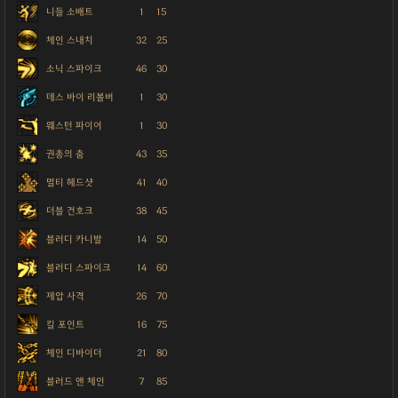
니들 소배트
1
15
체인 스내치
32
25
소닉 스파이크
46
30
데스 바이 리볼버
1
30
웨스턴 파이어
1
30
권총의 춤
43
35
멀티 헤드샷
41
40
더블 건호크
38
45
블러디 카니발
14
50
블러디 스파이크
14
60
제압 사격
26
70
킬 포인트
16
75
체인 디바이더
21
80
블러드 앤 체인
7
85