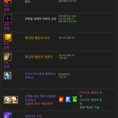
반지
최종 데미지 증가: 2%
+13
증폭
크리티컬 히트: 3.0%
만병을 잉태한 역병의 심장
모든 속성 강화: 15
최종 데미지 증가: 4%
+13
증폭
확고한 행운의 보석
모든 속성 강화: 45
+13
증폭
모든 속성 강화: 25
확고한 행운의 귀걸이
스탯: 100
+14
증폭
프로스트의 전설 플래티넘
화속성강화: 6
[45Lv]
스탯: 25
타오르는 황혼의 공
운명을 담는 재단사 플래티
명
넘[45Lv]
타오르는 영원의 달
뇌광의 사수 빅토리아
빛
빛을 머금은 이슬
열대야의 추억