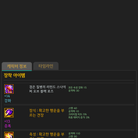
타임라인
캐릭터 정보
검은 질병의 리턴드 스나이
모든 속성 강화: 15
퍼 오브 블랙 로즈
공격력: 30
+14
강화
스탯: 40
잠식 : 확고한 행운을 부
공격력: 10
르는 견장
크리티컬 히트: 5%
최종 데미지 증가: 3%
+13
증폭
축성 : 확고한 행운을 부
공격력: 110
스탯: 90