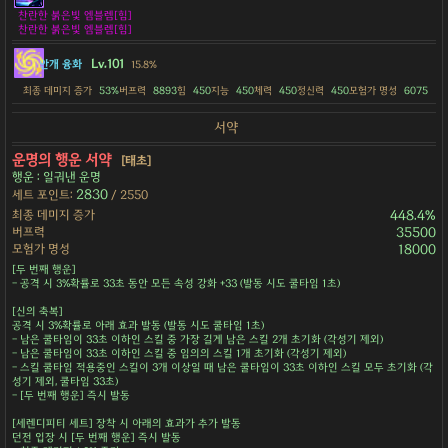
찬란한 붉은빛 엠블렘[힘]
찬란한 붉은빛 엠블렘[힘]
Lv.101
안개 융화
15.8%
최종 데미지 증가
53%
버프력
8893
힘
450
지능
450
체력
450
정신력
450
모험가 명성
6075
서약
운명의 행운 서약
[태초]
행운 : 일궈낸 운명
2830
세트 포인트:
/ 2550
최종 데미지 증가
448.4%
버프력
35500
모험가 명성
18000
[두 번째 행운]
- 공격 시 3%확률로 33초 동안 모든 속성 강화 +33 (발동 시도 쿨타임 1초)
[신의 축복]
공격 시 3%확률로 아래 효과 발동 (발동 시도 쿨타임 1초)
- 남은 쿨타임이 33초 이하인 스킬 중 가장 길게 남은 스킬 2개 초기화 (각성기 제외)
- 남은 쿨타임이 33초 이하인 스킬 중 임의의 스킬 1개 초기화 (각성기 제외)
- 스킬 쿨타임 적용중인 스킬이 3개 이상일 때 남은 쿨타임이 33초 이하인 스킬 모두 초기화 (각
성기 제외, 쿨타임 33초)
- [두 번째 행운] 즉시 발동
[세렌디피티 세트] 장착 시 아래의 효과가 추가 발동
던전 입장 시 [두 번째 행운] 즉시 발동