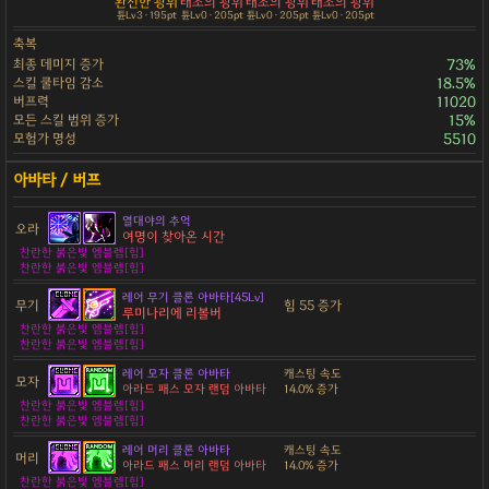
완전한 광휘
태초의 광휘
태초의 광휘
태초의 광휘
튠Lv3 · 195pt
튠Lv0 · 205pt
튠Lv0 · 205pt
튠Lv0 · 205pt
축복
최종 데미지 증가
73%
스킬 쿨타임 감소
18.5%
버프력
11020
모든 스킬 범위 증가
15%
모험가 명성
5510
열대야의 추억
오라
여명이 찾아온 시간
찬란한 붉은빛 엠블렘[힘]
찬란한 붉은빛 엠블렘[힘]
레어 무기 클론 아바타[45Lv]
무기
힘 55 증가
루미나리에 리볼버
찬란한 붉은빛 엠블렘[힘]
찬란한 붉은빛 엠블렘[힘]
레어 모자 클론 아바타
캐스팅 속도
모자
아라드 패스 모자 랜덤 아바타
14.0% 증가
찬란한 붉은빛 엠블렘[힘]
찬란한 붉은빛 엠블렘[힘]
레어 머리 클론 아바타
캐스팅 속도
머리
아라드 패스 머리 랜덤 아바타
14.0% 증가
찬란한 붉은빛 엠블렘[힘]