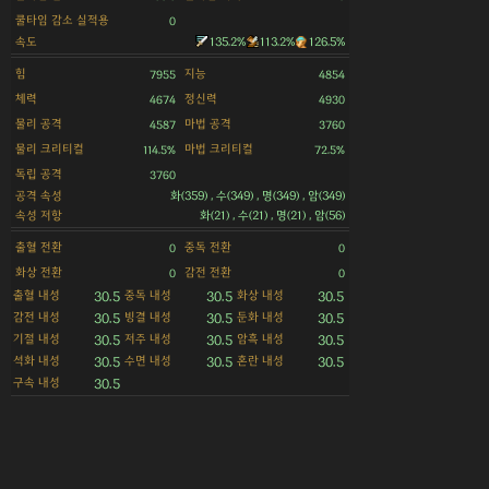
쿨타임 감소 실적용
0
속도
135.2%
113.2%
126.5%
힘
지능
7955
4854
체력
정신력
4674
4930
물리 공격
마법 공격
4587
3760
물리 크리티컬
마법 크리티컬
114.5%
72.5%
독립 공격
3760
공격 속성
화(359) , 수(349) , 명(349) , 암(349)
속성 저항
화(21) , 수(21) , 명(21) , 암(56)
출혈 전환
중독 전환
0
0
화상 전환
감전 전환
0
0
출혈 내성
중독 내성
화상 내성
30.5
30.5
30.5
감전 내성
빙결 내성
둔화 내성
30.5
30.5
30.5
기절 내성
저주 내성
암흑 내성
30.5
30.5
30.5
석화 내성
수면 내성
혼란 내성
30.5
30.5
30.5
구속 내성
30.5