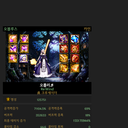
오블루스
카인
>
오를리♬
Re:Wind
眞 크루세이더
명성
125751
공격력증가
공격력증폭
71104.5%
69%
버프력
버프력 증폭
352633
18%
최종 데미지 증가
155170944%
쿨타임 감소
쿨타임 회복
44.6
0