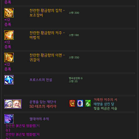
증폭
찬란한 황금향의 집착 -
스탯: 200
보조장비
+12
증폭
찬란한 황금향의 저주 -
스탯: 190
마법석
+12
증폭
찬란한 황금향의 이면 -
스탯: 250
귀걸이
+12
증폭
명속성강화: 6
프로스트의 전설
스탯: 25
거룩한 저주의 서
운명을 담는 재단사
태양을 삼킨 달
SD 태초의 세리아
빛을 머금은 이슬
열대야의 추억
찬란한 붉은빛 엠블렘[지
능]
찬란한 붉은빛 엠블렘[지
능]