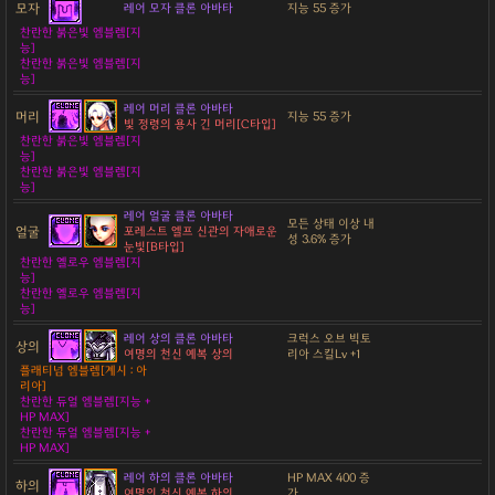
모자
레어 모자 클론 아바타
지능 55 증가
찬란한 붉은빛 엠블렘[지
능]
찬란한 붉은빛 엠블렘[지
능]
레어 머리 클론 아바타
머리
지능 55 증가
빛 정령의 용사 긴 머리[C타입]
찬란한 붉은빛 엠블렘[지
능]
찬란한 붉은빛 엠블렘[지
능]
레어 얼굴 클론 아바타
모든 상태 이상 내
얼굴
포레스트 엘프 신관의 자애로운
성 3.6% 증가
눈빛[B타입]
찬란한 옐로우 엠블렘[지
능]
찬란한 옐로우 엠블렘[지
능]
레어 상의 클론 아바타
크럭스 오브 빅토
상의
여명의 천신 예복 상의
리아 스킬Lv +1
플래티넘 엠블렘[계시 : 아
리아]
찬란한 듀얼 엠블렘[지능 +
HP MAX]
찬란한 듀얼 엠블렘[지능 +
HP MAX]
레어 하의 클론 아바타
HP MAX 400 증
하의
여명의 천신 예복 하의
가