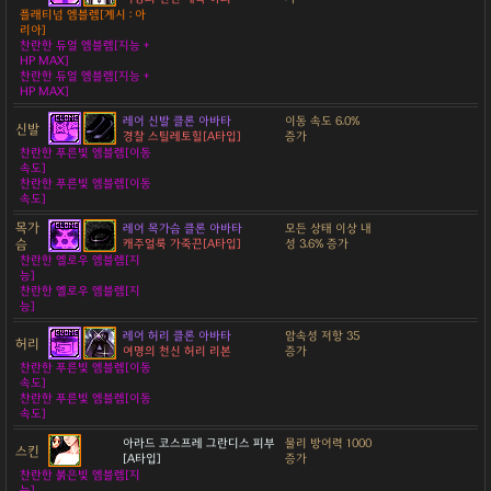
플래티넘 엠블렘[계시 : 아
리아]
찬란한 듀얼 엠블렘[지능 +
HP MAX]
찬란한 듀얼 엠블렘[지능 +
HP MAX]
레어 신발 클론 아바타
이동 속도 6.0%
신발
경찰 스틸레토힐[A타입]
증가
찬란한 푸른빛 엠블렘[이동
속도]
찬란한 푸른빛 엠블렘[이동
속도]
목가
레어 목가슴 클론 아바타
모든 상태 이상 내
슴
캐주얼룩 가죽끈[A타입]
성 3.6% 증가
찬란한 옐로우 엠블렘[지
능]
찬란한 옐로우 엠블렘[지
능]
레어 허리 클론 아바타
암속성 저항 35
허리
여명의 천신 허리 리본
증가
찬란한 푸른빛 엠블렘[이동
속도]
찬란한 푸른빛 엠블렘[이동
속도]
아라드 코스프레 그란디스 피부
물리 방어력 1000
스킨
[A타입]
증가
찬란한 붉은빛 엠블렘[지
능]