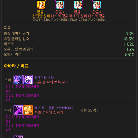
황금 :
황금 :
황금 :
황금 :
완전한 광휘
태초의 광휘
태초의 광휘
태초의 광휘
튠Lv3 · 195pt
튠Lv0 · 205pt
튠Lv0 · 205pt
튠Lv0 · 205pt
축복
최종 데미지 증가
73%
스킬 쿨타임 감소
18.5%
버프력
11020
모든 스킬 범위 증가
15%
모험가 명성
5510
열대야의 추억
오라
깊은 숲 속의 백목 오라
찬란한 붉은빛 엠블렘[지
능]
찬란한 붉은빛 엠블렘[지
능]
레어 무기 클론 아바타[60Lv]
무기
지능 55 증가
최초 성자의 십자가
찬란한 붉은빛 엠블렘[지
능]
찬란한 붉은빛 엠블렘[지
능]