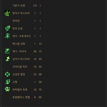
기본기 숙련
115
1
방어구 마스터리
1
1
컨버전
1
1
빛의 은총
1
1
계시 : 크루세이드
1
1
백스텝 강화
1
10
계시 : 아리아
36
15
십자가 마스터리
10
20
크리티컬 히트
10
20
신실한 열정
25
48
고행
1
50
라파엘의 축복
16
75
루클렌티스 엔젤
9
95