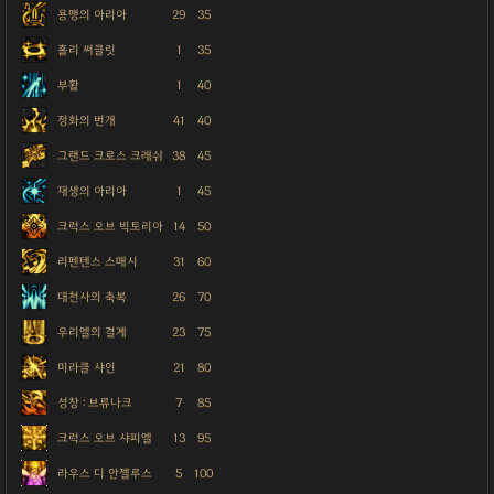
용맹의 아리아
29
35
홀리 써클릿
1
35
부활
1
40
정화의 번개
41
40
그랜드 크로스 크래쉬
38
45
재생의 아리아
1
45
크럭스 오브 빅토리아
14
50
리펜텐스 스매시
31
60
대천사의 축복
26
70
우리엘의 결계
23
75
미라클 샤인
21
80
성창 : 브류나크
7
85
크럭스 오브 샤피엘
13
95
라우스 디 안젤루스
5
100