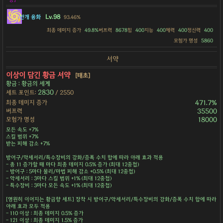
Lv.98
안개 융화
93.46%
최종 데미지 증가
49.8%
버프력
8678
힘
400
지능
400
체력
400
정신력
400
모험가 명성
5860
서약
이상이 담긴 황금 서약
[태초]
황금 : 황금의 세계
2830
세트 포인트:
/ 2550
최종 데미지 증가
471.7%
버프력
35500
모험가 명성
18000
모든 속도 +7%
스킬 범위 +7%
받는 피해 감소 +7%
방어구/악세서리/특수장비의 강화/증폭 수치 합에 따라 아래 효과 적용
- 총 11 증가할 때 마다 최종 데미지 0.5% 증가 (최대 12중첩)
- 방어구 : 5마다 물리/마법 피해 감소 +0.5% (최대 12중첩)
- 악세서리 : 3마다 스킬 범위 +1% (최대 12중첩)
- 특수장비 : 3마다 모든 속도 +1% (최대 12중첩)
[영원히 이어지는 황금향 세트] 장착 시 방어구/악세서리/특수장비의 강화/증폭 수치 합에 따라
아래 효과 모두 적용
- 110 이상 : 최종 데미지 0.5% 증가
- 121 이상 : 최종 데미지 1.5% 증가