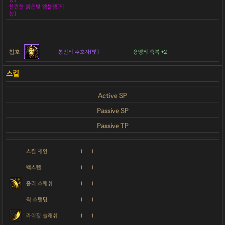
찬란한 붉은빛 엠블렘[지
능]
칭호
봉인의 수호자[빛]
용맹의 축복 +2
Active SP
Passive SP
Passive TP
스킬 체인
1
1
백스텝
1
1
홀리 스매쉬
1
1
퀵 스탠딩
1
1
라이징 슬래쉬
1
1