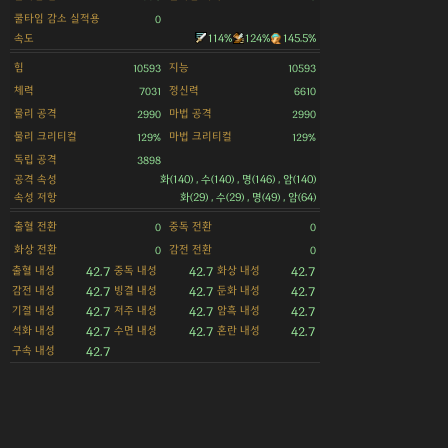
쿨타임 감소 실적용
0
속도
114%
124%
145.5%
힘
지능
10593
10593
체력
정신력
7031
6610
물리 공격
마법 공격
2990
2990
물리 크리티컬
마법 크리티컬
129%
129%
독립 공격
3898
공격 속성
화(140) , 수(140) , 명(146) , 암(140)
속성 저항
화(29) , 수(29) , 명(49) , 암(64)
출혈 전환
중독 전환
0
0
화상 전환
감전 전환
0
0
출혈 내성
중독 내성
화상 내성
42.7
42.7
42.7
감전 내성
빙결 내성
둔화 내성
42.7
42.7
42.7
기절 내성
저주 내성
암흑 내성
42.7
42.7
42.7
석화 내성
수면 내성
혼란 내성
42.7
42.7
42.7
구속 내성
42.7