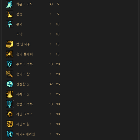
치유의 기도
39
5
강습
1
5
큐어
1
10
도약
1
10
컷 인 대쉬
1
15
홀리 플래쉬
1
15
수호의 축복
10
20
승리의 창
1
20
신성한 빛
32
25
세례의 빛
1
25
용맹의 축복
10
30
샤인 크로스
1
30
세인트 월
1
30
에디피케이션
1
35