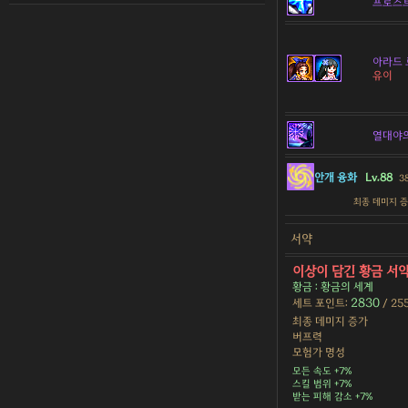
프로스
아라드 
유이
열대야
안개 융화
Lv.88
3
최종 데미지 
서약
이상이 담긴 황금 서
황금 : 황금의 세계
2830
세트 포인트:
/ 25
최종 데미지 증가
버프력
모험가 명성
모든 속도 +7%
스킬 범위 +7%
받는 피해 감소 +7%