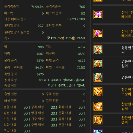
공격력증가
공격력증폭
71104.5%
76%
잠식 :
버프력
버프력 증폭
0
0%
레이트 
최종 데미지 증가
166293520%
쿨타임 감소
쿨타임 회복
30.7
0
잠식 :
쿨타임 감소 실적용
0
레이트 
속도
129.5%
119%
124.5%
힘
지능
7138
4764
영롱한 
찌
체력
정신력
4697
4560
물리 공격
마법 공격
5579
4674
영롱한 
걸이
물리 크리티컬
마법 크리티컬
94.5%
72.5%
독립 공격
3470
영롱한 
공격 속성
화(341) , 수(341) , 명(351) , 암(341)
속성 저항
화(21) , 수(21) , 명(1) , 암(41)
찬란한 
출혈 전환
중독 전환
조장비
0
0
화상 전환
감전 전환
0
0
찬란한 
출혈 내성
중독 내성
화상 내성
30.1
30.1
30.1
법석
감전 내성
빙결 내성
둔화 내성
30.1
30.1
30.1
찬란한 
기절 내성
저주 내성
암흑 내성
30.1
30.1
30.1
걸이
석화 내성
수면 내성
혼란 내성
30.1
30.1
30.1
구속 내성
30.1