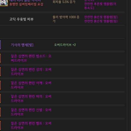
회피율 5.5% 증가
찬란한 푸른빛 엠블렘[이
용맹한 실버임페리얼 요갑
동속도]
물리 방어력 1000 증
찬란한 붉은빛 엠블렘[힘]
고딕 우윳빛 피부
가
찬란한 붉은빛 엠블렘[힘]
기사의 맹세[빛]
오버드라이브 +2
짙은 심연의 편린 빔소드 : 오
버드라이브
짙은 심연의 편린 상의 : 오버
드라이브
짙은 심연의 편린 어깨 : 오버
드라이브
짙은 심연의 편린 하의 : 오버
드라이브
짙은 심연의 편린 신발 : 오버
드라이브
짙은 심연의 편린 벨트 : 오버
드라이브