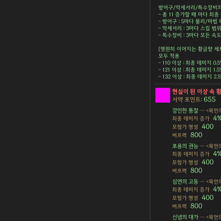
방어구/악세서리/특수장비의 
- 총 11 증가할 때 마다 최종 
- 방어구 : 5마다 물리/마법 피
- 악세서리 : 3마다 스킬 범위 
- 특수장비 : 3마다 모든 속도 
[영원히 이어지는 황금향 세
모두 적용
- 110 이상 : 최종 데미지 0.
- 121 이상 : 최종 데미지 1.
- 132 이상 : 최종 데미지 2
현실이 된 이상 속 
655
서약 포인트:
강인한 통찰
— <묵언의
4
최종 데미지 증가
400
모험가 명성
800
버프력
포용의 권능
— <묵언의
4
최종 데미지 증가
400
모험가 명성
800
버프력
심연의 고동
— <묵언의
4
최종 데미지 증가
400
모험가 명성
800
버프력
신념의 대가
— <묵언의