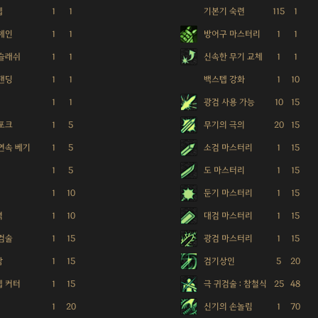
텝
1
1
기본기 숙련
115
1
체인
1
1
방어구 마스터리
1
1
 슬래쉬
1
1
신속한 무기 교체
1
1
탠딩
1
1
백스텝 강화
1
10
1
1
광검 사용 가능
10
15
포크
1
5
무기의 극의
20
15
연속 베기
1
5
소검 마스터리
1
15
1
5
도 마스터리
1
15
1
10
둔기 마스터리
1
15
격
1
10
대검 마스터리
1
15
검술
1
15
광검 마스터리
1
15
참
1
15
검기상인
5
20
텝 커터
1
15
극 귀검술 : 참철식
25
48
1
20
신기의 손놀림
1
70