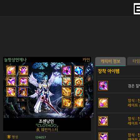
늘항상언제나
카인
타임
캐릭터 정보
검은 질
>
잠식 :
레이트 
잠식 :
조센낭인
레이트 
『CLOTHO♡』
眞 웨펀마스터
잠식 :
명성
124657
레이트