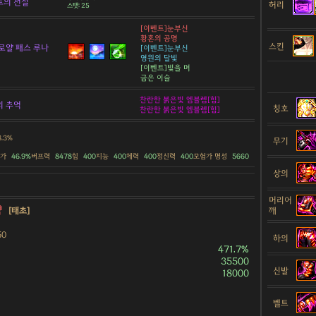
트의 전설
허리
스탯: 25
[이벤트]눈부신
황혼의 공명
스킨
로얄 패스 루나
[이벤트]눈부신
영원의 달빛
[이벤트]빛을 머
금은 이슬
찬란한 붉은빛 엠블렘[힘]
의 추억
칭호
찬란한 붉은빛 엠블렘[힘]
8.3%
무기
증가
46.9%
버프력
8478
힘
400
지능
400
체력
400
정신력
400
모험가 명성
5660
상의
머리어
약
[태초]
깨
50
하의
471.7%
35500
신발
18000
벨트