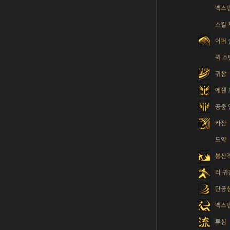
백스
스킬 
어퍼
퀵 스
귀참
에쉔 
공중 
카잔
도약
붕산
리 귀
단공
백스
류심