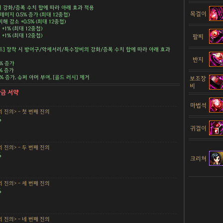
강화/증폭 수치 합에 따라 아래 효과 적용
목걸이
데미지 0.5% 증가 (최대 12중첩)
해 감소 +0.5% (최대 12중첩)
+1% (최대 12중첩)
+1% (최대 12중첩)
팔찌
트] 장착 시 방어구/악세서리/특수장비의 강화/증폭 수치 합에 따라 아래 효과
반지
5% 증가
5% 증가
.5% 증가, 슈퍼 아머 부여, [골드 러시] 제거
보조장
비
황금 서약
마법석
 진의> - 첫 번째 진의
%
귀걸이
 진의> - 두 번째 진의
%
크리쳐
 진의> - 세 번째 진의
%
 진의> - 네 번째 진의