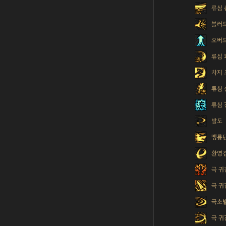
류심 
블러
오버
류심 
차지
류심 
류심 
발도
맹룡
환영
극 귀
극 귀
극초
극 귀