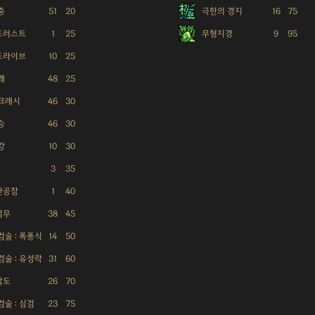
충
51
20
극한의 경지
16
75
드러스트
1
25
무형지경
9
95
드라이브
10
25
쾌
48
25
 크래시
46
30
승
46
30
강
10
30
3
35
단공참
1
40
검무
38
45
검술 : 폭풍식
14
50
검술 : 유성락
31
60
발도
26
70
검술 : 심검
23
75