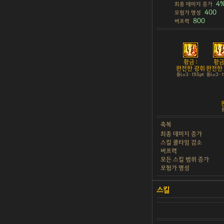
4
최종 데미지 증가
400
모험가 명성
800
버프력
황금 :
황금 
완전한 광휘
완전한
튠Lv3 · 195pt
튠Lv3 · 
튠
축복
최종 데미지 증가
스킬 쿨타임 감소
버프력
모든 스킬 범위 증가
모험가 명성