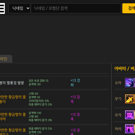
검
라인
+13 강
모든 속성 강화: 15
병의 멸룡검 발뭉
오라
공격력: 30
화
스탯: 40
 찬란한 황금향의 플
+12 증
공격력: 10
무기
숄더
크리티컬 히트: 5%
폭
최종 데미지 증가: 3%
공격력: 110
 찬란한 황금향의 플
+12 증
모자
스탯: 90
아머
폭
최종 데미지 증가: 3%
머리
최종 데미지 증가: 2%
 찬란한 황금향의 플
+12 증
공격력: 110
 레깅스
폭