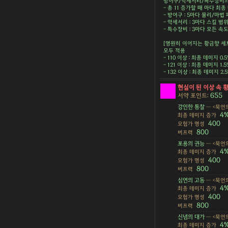
방어구/악세서리/특수장비의 
- 총 11 증가할 때 마다 최종 
- 방어구 : 5마다 물리/마법 피
- 악세서리 : 3마다 스킬 범위 
- 특수장비 : 3마다 모든 속도 
[영원히 이어지는 황금향 세
모두 적용
- 110 이상 : 최종 데미지 0.
- 121 이상 : 최종 데미지 1.
- 132 이상 : 최종 데미지 2
현실이 된 이상 속 
655
서약 포인트:
강인한 통찰
— <묵언의
4
최종 데미지 증가
400
모험가 명성
800
버프력
포용의 권능
— <묵언의
4
최종 데미지 증가
400
모험가 명성
800
버프력
심연의 고동
— <묵언의
4
최종 데미지 증가
400
모험가 명성
800
버프력
신념의 대가
— <묵언의
4
최종 데미지 증가