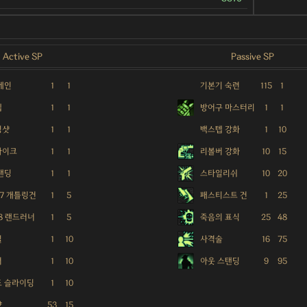
Active SP
Passive SP
체인
1
1
기본기 숙련
115
1
텝
1
1
방어구 마스터리
1
1
징샷
1
1
백스텝 강화
1
10
파이크
1
1
리볼버 강화
10
15
탠딩
1
1
스타일리쉬
10
20
37 개틀링건
1
5
패스티스트 건
1
25
78 랜드러너
1
5
죽음의 표식
25
48
밀
1
10
사격술
16
75
셔
1
10
아웃 스탠딩
9
95
도 슬라이딩
1
10
샷
53
15