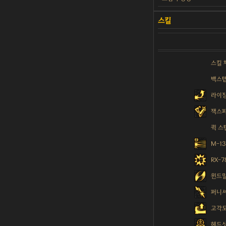
스킬 
백스
라이
잭스
퀵 스
M-1
RX-
윈드
퍼니
고각
헤드