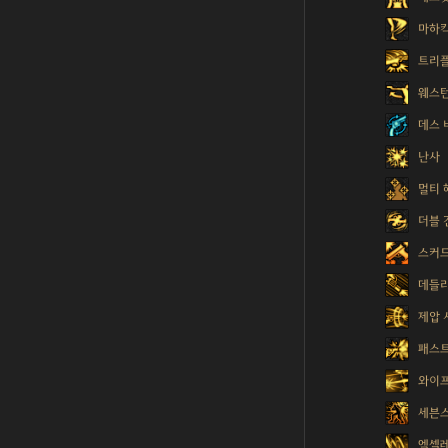
마하
트리플
웨스턴
데스 
난사
멀티 
더블 
스커
데들
제압 
패스트
와이프
세븐스
엑셀