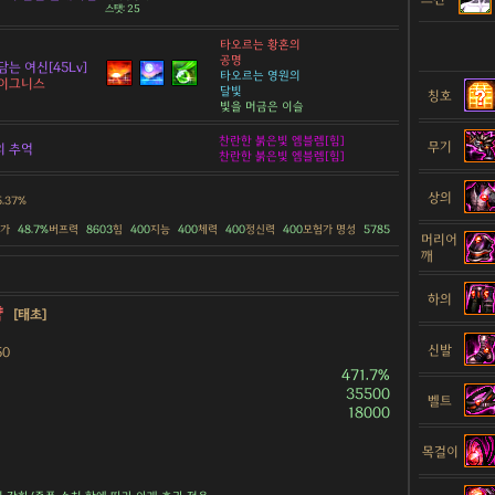
스탯: 25
타오르는 황혼의
공명
담는 여신[45Lv]
타오르는 영원의
 이그니스
달빛
칭호
빛을 머금은 이슬
찬란한 붉은빛 엠블렘[힘]
무기
의 추억
찬란한 붉은빛 엠블렘[힘]
상의
5.37%
증가
48.7%
버프력
8603
힘
400
지능
400
체력
400
정신력
400
모험가 명성
5785
머리어
깨
하의
약
[태초]
신발
50
471.7%
35500
벨트
18000
목걸이