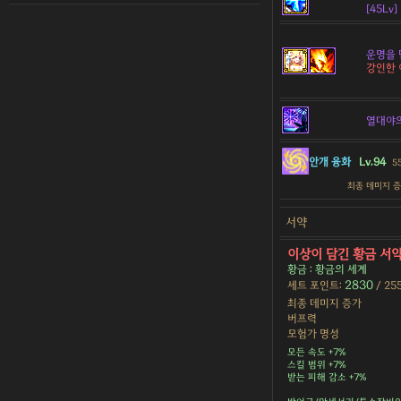
[45Lv]
운명을 
강인한
열대야
안개 융화
Lv.94
5
최종 데미지 
서약
이상이 담긴 황금 서
황금 : 황금의 세계
2830
세트 포인트:
/ 25
최종 데미지 증가
버프력
모험가 명성
모든 속도 +7%
스킬 범위 +7%
받는 피해 감소 +7%