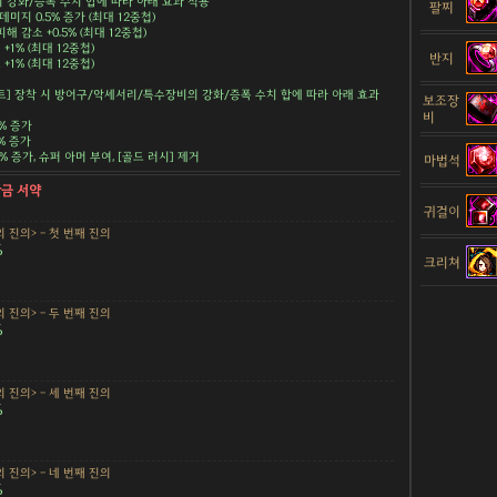
강화/증폭 수치 합에 따라 아래 효과 적용
팔찌
데미지 0.5% 증가 (최대 12중첩)
해 감소 +0.5% (최대 12중첩)
+1% (최대 12중첩)
반지
+1% (최대 12중첩)
트] 장착 시 방어구/악세서리/특수장비의 강화/증폭 수치 합에 따라 아래 효과
보조장
비
5% 증가
5% 증가
.5% 증가, 슈퍼 아머 부여, [골드 러시] 제거
마법석
황금 서약
귀걸이
 진의> - 첫 번째 진의
%
크리쳐
 진의> - 두 번째 진의
%
 진의> - 세 번째 진의
%
 진의> - 네 번째 진의
%