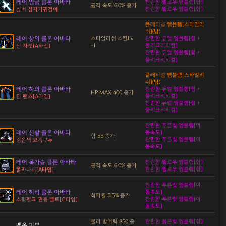
레어 얼굴 클론 아바타
찬란한 옐로우 엠블렘[힘]
공격 속도 6.0% 증가
찬란한 옐로우 엠블렘[힘]
실버 십자가귀걸이
플래티넘 엠블렘[스타일리
쉬](남)
레어 상의 클론 아바타
스타일리쉬 스킬Lv
찬란한 듀얼 엠블렘[힘 +
+1
물리크리티컬]
진 자켓[A타입]
찬란한 듀얼 엠블렘[힘 +
물리크리티컬]
플래티넘 엠블렘[스타일리
쉬](남)
레어 하의 클론 아바타
찬란한 듀얼 엠블렘[힘 +
HP MAX 400 증가
물리크리티컬]
진 팬츠[A타입]
찬란한 듀얼 엠블렘[힘 +
물리크리티컬]
찬란한 푸른빛 엠블렘[이
레어 신발 클론 아바타
동속도]
힘 55 증가
찬란한 푸른빛 엠블렘[이
검은색 뾰족구두
동속도]
레어 목가슴 클론 아바타
찬란한 옐로우 엠블렘[힘]
공격 속도 6.0% 증가
찬란한 옐로우 엠블렘[힘]
폴라나시[A타입]
찬란한 푸른빛 엠블렘[이
레어 허리 클론 아바타
동속도]
회피율 5.5% 증가
찬란한 푸른빛 엠블렘[이
스팀펑크 권총 벨트[C타입]
동속도]
물리 방어력 850 증
찬란한 붉은빛 엠블렘[힘]
백옥 피부