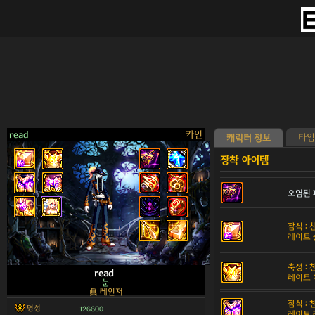
read
카인
타임
캐릭터 정보
오염된 
>
잠식 :
레이트 
축성 :
read
레이트 
눈
眞 레인저
잠식 :
명성
126600
레이트