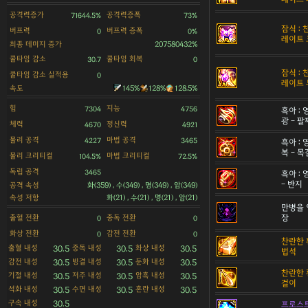
공격력증가
공격력증폭
71644.5%
73%
잠식 :
버프력
버프력 증폭
0
0%
레이트 
최종 데미지 증가
207580432%
쿨타임 감소
쿨타임 회복
30.7
0
잠식 :
쿨타임 감소 실적용
0
레이트 
속도
145%
128%
128.5%
힘
지능
7304
4756
흑아 :
광 - 팔
체력
정신력
4670
4921
물리 공격
마법 공격
4227
3465
흑아 :
복 - 
물리 크리티컬
마법 크리티컬
104.5%
72.5%
독립 공격
3465
흑아 :
- 반지
공격 속성
화(359) , 수(349) , 명(349) , 암(349)
속성 저항
화(21) , 수(21) , 명(21) , 암(21)
만병을 
출혈 전환
중독 전환
장
0
0
화상 전환
감전 전환
0
0
찬란한 
출혈 내성
중독 내성
화상 내성
30.5
30.5
30.5
법석
감전 내성
빙결 내성
둔화 내성
30.5
30.5
30.5
찬란한 
기절 내성
저주 내성
암흑 내성
30.5
30.5
30.5
걸이
석화 내성
수면 내성
혼란 내성
30.5
30.5
30.5
구속 내성
30.5
프로스