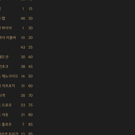
킥
1
15
 탭
46
30
 파이어
1
30
바이 리볼버
10
30
43
35
헤드샷
30
40
건호크
38
45
드 제노사이드
14
50
리 어프로치
31
60
사격
26
70
 드로우
23
75
 아웃
21
80
 플로우
7
85
레이션 트리거
13
95