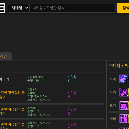
검
라인
+13 강
모든 속성 강화: 15
피의 쾌
오라
공격력: 30
화
스탯: 40
무기
 찬란한 황금향의 플
+12 증
공격력: 10
숄더
크리티컬 히트: 5%
폭
최종 데미지 증가: 3%
모자
스탯: 90
 찬란한 황금향의 플
+12 증
공격력: 110
아머
폭
최종 데미지 증가: 3%
머리
최종 데미지 증가: 2%
 찬란한 황금향의 플
+12 증
공격력: 110
 레깅스
폭