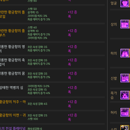
스탯: 90
얼굴
스탯: 50
 찬란한 황금향의 플
+12 증
공격력: 15
코일
크리티컬 히트: 3%
폭
최종 데미지 증가: 3%
상의
스탯: 40
 찬란한 황금향의 플
+12 증
공격력: 10
부츠
최종 데미지 증가: 2%
폭
크리티컬 히트: 3%
 영롱한 황금향의 영
+12 증
모든 속성 강화: 35
찌
최종 데미지 증가: 2%
폭
하의
 영롱한 황금향의 축
+12 증
모든 속성 강화: 35
목걸이
최종 데미지 증가: 2%
폭
 영롱한 황금향의 꿈
+12 증
모든 속성 강화: 35
최종 데미지 증가: 2%
폭
신발
크리티컬 히트: 3.0%
잉태한 역병의 심
+12 증
모든 속성 강화: 15
폭
목가
최종 데미지 증가: 4%
슴
황금향의 저주 - 마
+12 증
모든 속성 강화: 45
폭
허리
황금향의 이면 - 귀
+12 증
모든 속성 강화: 25
스탯: 100
폭
트의 전설 플래티넘
화속성강화: 6
스킨