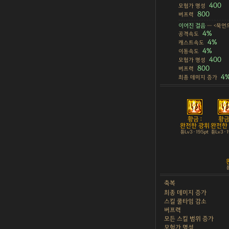
400
모험가 명성
800
버프력
이어진 걸음
— <묵언
4%
공격속도
4%
캐스트속도
4%
이동속도
400
모험가 명성
800
버프력
4
최종 데미지 증가
황금 :
황금 
완전한 광휘
완전한
튠Lv3 · 195pt
튠Lv3 · 
튠
축복
최종 데미지 증가
스킬 쿨타임 감소
버프력
모든 스킬 범위 증가
모험가 명성