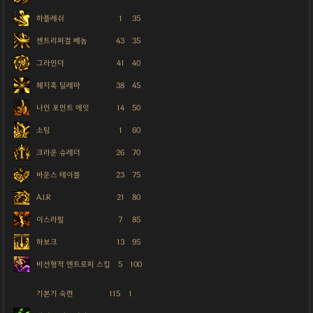
하플레쉬
1
35
센트리퍼걸 베놈
43
35
그라인더
41
40
헤지혹 딜레마
38
45
나인 포인트 에잇
14
50
소팅
1
60
크라운 슈레더
26
70
바운스 테이블
23
75
A.I.R
21
80
이스라필
7
85
하보크
13
95
비선형적 엔트로피 스킵
5
100
기본기 숙련
115
1