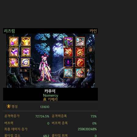
리즈림
카인
>
카무이
Nomercy
眞 키메라
명성
131610
공격력증가
공격력증폭
72724.5%
73%
버프력
버프력 증폭
0
0%
최종 데미지 증가
259639248%
쿨타임 감소
쿨타임 회복
48.2
0