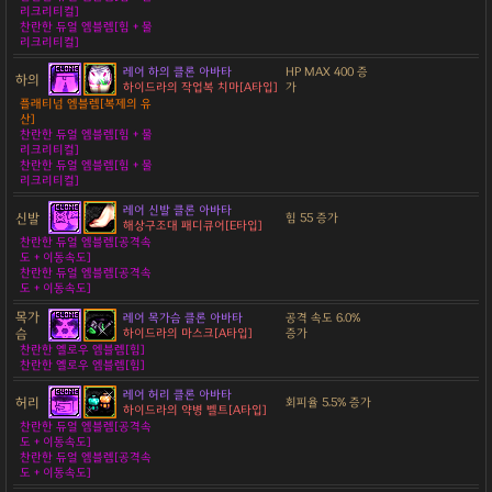
리크리티컬]
찬란한 듀얼 엠블렘[힘 + 물
리크리티컬]
레어 하의 클론 아바타
HP MAX 400 증
하의
하이드라의 작업복 치마[A타입]
가
플래티넘 엠블렘[복제의 유
산]
찬란한 듀얼 엠블렘[힘 + 물
리크리티컬]
찬란한 듀얼 엠블렘[힘 + 물
리크리티컬]
레어 신발 클론 아바타
신발
힘 55 증가
해상구조대 패디큐어[E타입]
찬란한 듀얼 엠블렘[공격속
도 + 이동속도]
찬란한 듀얼 엠블렘[공격속
도 + 이동속도]
목가
레어 목가슴 클론 아바타
공격 속도 6.0%
슴
하이드라의 마스크[A타입]
증가
찬란한 옐로우 엠블렘[힘]
찬란한 옐로우 엠블렘[힘]
레어 허리 클론 아바타
허리
회피율 5.5% 증가
하이드라의 약병 벨트[A타입]
찬란한 듀얼 엠블렘[공격속
도 + 이동속도]
찬란한 듀얼 엠블렘[공격속
도 + 이동속도]