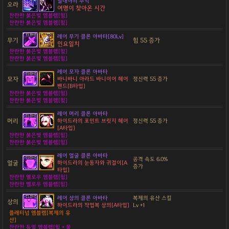
열대야의 추억
오라
여명이 찾아온 시간
찬란한 붉은빛 엠블렘[힘]
찬란한 붉은빛 엠블렘[힘]
레어 무기 클론 아바타[80Lv]
무기
힘 55 증가
인요일치
찬란한 붉은빛 엠블렘[힘]
찬란한 붉은빛 엠블렘[힘]
레어 모자 클론 아바타
모자
바니바니 아라드 바니이어 헤어
정신력 55 증가
밴드[B타입]
찬란한 붉은빛 엠블렘[힘]
찬란한 붉은빛 엠블렘[힘]
레어 머리 클론 아바타
머리
하이드라의 포인트 브릿지 헤어
정신력 55 증가
[A타입]
찬란한 붉은빛 엠블렘[힘]
찬란한 붉은빛 엠블렘[힘]
레어 얼굴 클론 아바타
공격 속도 6.0%
얼굴
하이드라의 눈동자와 귀걸이[A
증가
타입]
찬란한 옐로우 엠블렘[힘]
찬란한 옐로우 엠블렘[힘]
레어 상의 클론 아바타
복제의 유산 스킬
상의
하이드라의 작업복 상의[A타입]
Lv +1
플래티넘 엠블렘[복제의 유
산]
찬란한 듀얼 엠블렘[힘 + 물