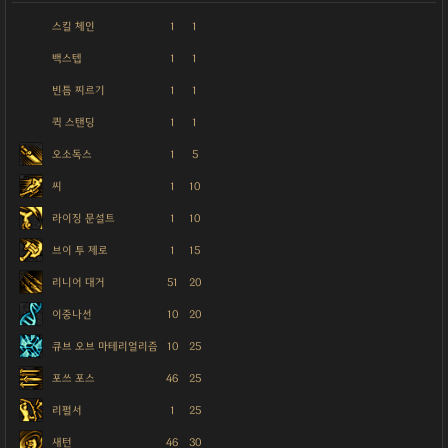
스킬 체인
1
1
백스텝
1
1
빈틈 찌르기
1
1
퀵 스탠딩
1
1
오소독스
1
5
씨
1
10
라이징 문설트
1
10
브이 투 제로
1
15
리니어 대거
51
20
이중나선
10
20
큐브 오브 마테리얼리즘
10
25
포쓰 포스
46
25
리펄서
1
25
새턴
46
30