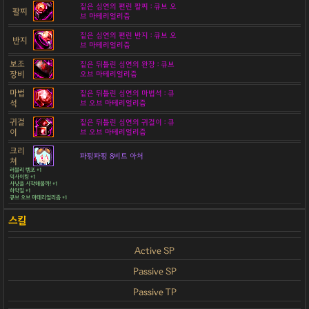
짙은 심연의 편린 팔찌 : 큐브 오
팔찌
브 마테리얼리즘
짙은 심연의 편린 반지 : 큐브 오
반지
브 마테리얼리즘
보조
짙은 뒤틀린 심연의 완장 : 큐브
장비
오브 마테리얼리즘
마법
짙은 뒤틀린 심연의 마법석 : 큐
석
브 오브 마테리얼리즘
귀걸
짙은 뒤틀린 심연의 귀걸이 : 큐
이
브 오브 마테리얼리즘
크리
파핑파핑 8비트 아처
쳐
러블리 템포 +1
익사이팅 +1
사냥을 시작해볼까! +1
하악질 +1
큐브 오브 마테리얼리즘 +1
Active SP
Passive SP
Passive TP