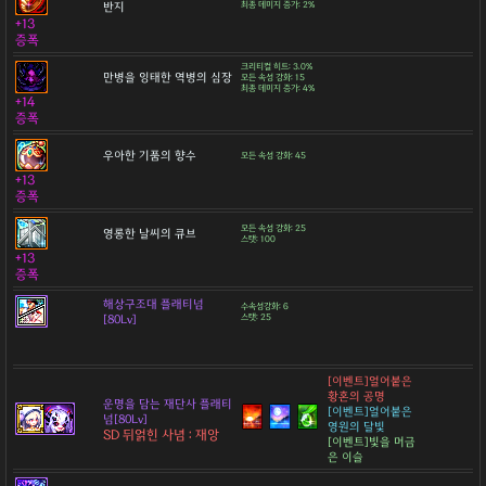
반지
최종 데미지 증가: 2%
+13
증폭
크리티컬 히트: 3.0%
만병을 잉태한 역병의 심장
모든 속성 강화: 15
최종 데미지 증가: 4%
+14
증폭
우아한 기품의 향수
모든 속성 강화: 45
+13
증폭
모든 속성 강화: 25
영롱한 날씨의 큐브
스탯: 100
+13
증폭
해상구조대 플래티넘
수속성강화: 6
[80Lv]
스탯: 25
[이벤트]얼어붙은
황혼의 공명
운명을 담는 재단사 플래티
[이벤트]얼어붙은
넘[80Lv]
영원의 달빛
SD 뒤얽힌 사념 : 재앙
[이벤트]빛을 머금
은 이슬