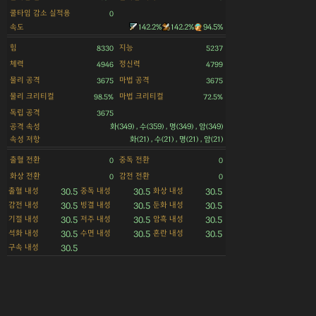
쿨타임 감소 실적용
0
속도
142.2%
142.2%
94.5%
힘
지능
8330
5237
체력
정신력
4946
4799
물리 공격
마법 공격
3675
3675
물리 크리티컬
마법 크리티컬
98.5%
72.5%
독립 공격
3675
공격 속성
화(349) , 수(359) , 명(349) , 암(349)
속성 저항
화(21) , 수(21) , 명(21) , 암(21)
출혈 전환
중독 전환
0
0
화상 전환
감전 전환
0
0
출혈 내성
중독 내성
화상 내성
30.5
30.5
30.5
감전 내성
빙결 내성
둔화 내성
30.5
30.5
30.5
기절 내성
저주 내성
암흑 내성
30.5
30.5
30.5
석화 내성
수면 내성
혼란 내성
30.5
30.5
30.5
구속 내성
30.5