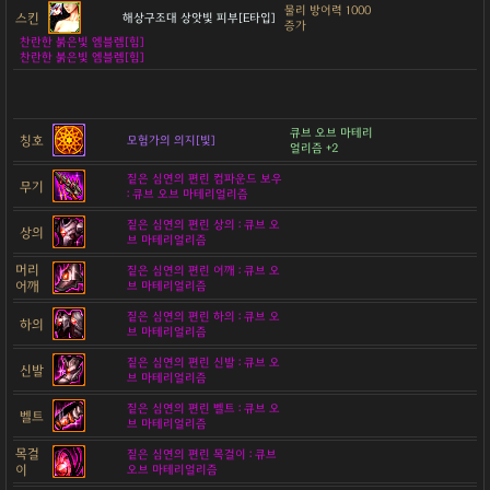
물리 방어력 1000
스킨
해상구조대 상앗빛 피부[E타입]
증가
찬란한 붉은빛 엠블렘[힘]
찬란한 붉은빛 엠블렘[힘]
큐브 오브 마테리
칭호
모험가의 의지[빛]
얼리즘 +2
짙은 심연의 편린 컴파운드 보우
무기
: 큐브 오브 마테리얼리즘
짙은 심연의 편린 상의 : 큐브 오
상의
브 마테리얼리즘
머리
짙은 심연의 편린 어깨 : 큐브 오
어깨
브 마테리얼리즘
짙은 심연의 편린 하의 : 큐브 오
하의
브 마테리얼리즘
짙은 심연의 편린 신발 : 큐브 오
신발
브 마테리얼리즘
짙은 심연의 편린 벨트 : 큐브 오
벨트
브 마테리얼리즘
목걸
짙은 심연의 편린 목걸이 : 큐브
이
오브 마테리얼리즘