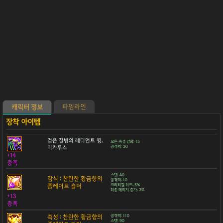
타임라인
캐릭터 정보
검은 질병의 레디언트 윙,
모든 속성 강화: 15
이카루스
공격력: 30
+14
증폭
스탯: 40
잠식 : 찬란한 황금향의
공격력: 10
플레이트 숄더
크리티컬 히트: 5%
최종 데미지 증가: 3%
+13
증폭
축성 : 찬란한 황금향의
공격력: 110
스탯: 90