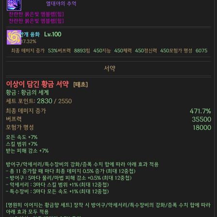
열대야의 추억
찬란한 붉은빛 엠블렘[힘]
찬란한 붉은빛 엠블렘[힘]
Lv.100
안개 융화
17.32%
최종 데미지 증가
53%
버프력
8893
힘
450
지능
450
체력
450
정신력
450
모험가 명성
6075
서약
이상이 담긴 황금 서약
[태초]
황금 : 황금의 세계
2830
세트 포인트:
/ 2550
최종 데미지 증가
471.7%
버프력
35500
모험가 명성
18000
모든 속도 +7%
스킬 범위 +7%
받는 피해 감소 +7%
방어구/악세서리/특수장비의 강화/증폭 수치 합에 따라 아래 효과 적용
- 총 11 증가할 때 마다 최종 데미지 0.5% 증가 (최대 12중첩)
- 방어구 : 5마다 물리/마법 피해 감소 +0.5% (최대 12중첩)
- 악세서리 : 3마다 스킬 범위 +1% (최대 12중첩)
- 특수장비 : 3마다 모든 속도 +1% (최대 12중첩)
[영원히 이어지는 황금향 세트] 장착 시 방어구/악세서리/특수장비의 강화/증폭 수치 합에 따라
아래 효과 모두 적용