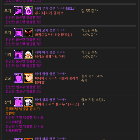
찬란한 붉은빛 엠블렘[힘]
레어 무기 클론 아바타[80Lv]
무기
힘 55 증가
루미나리에 글러브
찬란한 붉은빛 엠블렘[힘]
찬란한 붉은빛 엠블렘[힘]
레어 모자 클론 아바타
캐스팅 속도
모자
와일드럭셔리 리본[B타입]
14.0% 증가
찬란한 붉은빛 엠블렘[힘]
찬란한 붉은빛 엠블렘[힘]
레어 머리 클론 아바타
캐스팅 속도
머리
레이스 롱웨이브 머리
14.0% 증가
찬란한 붉은빛 엠블렘[힘]
찬란한 붉은빛 엠블렘[힘]
레어 얼굴 클론 아바타
공격 속도 6.0%
얼굴
바니바니 아라드 러블리 블러셔
증가
[E타입]
찬란한 옐로우 엠블렘[힘]
찬란한 옐로우 엠블렘[힘]
레어 상의 클론 아바타
급소 지정 스킬Lv
상의
칼바리의 퍼프 블라우스[A타입]
+1
플래티넘 엠블렘[급소 지
정](여)
찬란한 듀얼 엠블렘[힘 + 물
리크리티컬]
찬란한 듀얼 엠블렘[힘 + 물
리크리티컬]
레어 하의 클론 아바타