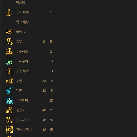
백스텝
1
1
무즈 어퍼
1
1
퀵 스탠딩
1
1
해머 킥
1
1
로킥
6
5
수플렉스
1
5
크라우치
1
10
공중 밟기
1
10
붕권
53
15
강권
20
15
슈퍼아머
1
20
철산고
48
25
본 크러셔
48
25
원인치 펀치
43
35