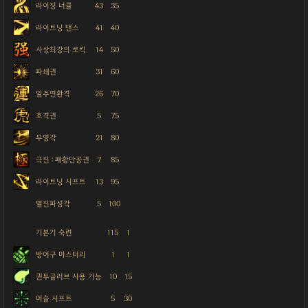
라이징 너클
43
35
라이트닝 댄스
41
40
사상최강의 로킥
14
50
파쇄권
31
60
일주연환격
26
70
호격권
5
75
무영각
21
80
극진 : 패황단공권
7
85
라이트닝 시프트
13
95
멸진파성각
5
100
기본기 숙련
115
1
방어구 마스터리
1
1
권투글러브 사용 가능
10
15
머슬 시프트
5
30