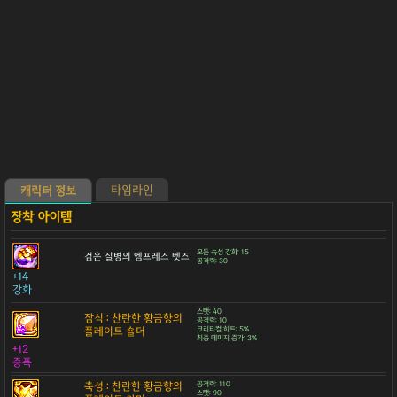
타임라인
캐릭터 정보
모든 속성 강화: 15
검은 질병의 엠프레스 벳즈
공격력: 30
+14
강화
스탯: 40
잠식 : 찬란한 황금향의
공격력: 10
플레이트 숄더
크리티컬 히트: 5%
최종 데미지 증가: 3%
+12
증폭
축성 : 찬란한 황금향의
공격력: 110
스탯: 90