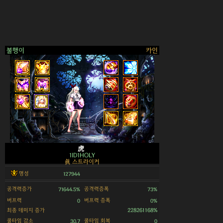
불행이
카인
>
虎
1ID1HOLY
眞 스트라이커
명성
127944
공격력증가
공격력증폭
71644.5%
73%
버프력
버프력 증폭
0
0%
최종 데미지 증가
228261168%
쿨타임 감소
쿨타임 회복
30.7
0