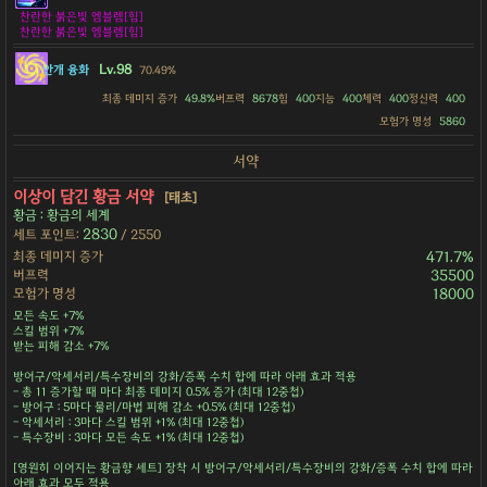
찬란한 붉은빛 엠블렘[힘]
찬란한 붉은빛 엠블렘[힘]
Lv.98
안개 융화
70.49%
최종 데미지 증가
49.8%
버프력
8678
힘
400
지능
400
체력
400
정신력
400
모험가 명성
5860
서약
이상이 담긴 황금 서약
[태초]
황금 : 황금의 세계
2830
세트 포인트:
/ 2550
최종 데미지 증가
471.7%
버프력
35500
모험가 명성
18000
모든 속도 +7%
스킬 범위 +7%
받는 피해 감소 +7%
방어구/악세서리/특수장비의 강화/증폭 수치 합에 따라 아래 효과 적용
- 총 11 증가할 때 마다 최종 데미지 0.5% 증가 (최대 12중첩)
- 방어구 : 5마다 물리/마법 피해 감소 +0.5% (최대 12중첩)
- 악세서리 : 3마다 스킬 범위 +1% (최대 12중첩)
- 특수장비 : 3마다 모든 속도 +1% (최대 12중첩)
[영원히 이어지는 황금향 세트] 장착 시 방어구/악세서리/특수장비의 강화/증폭 수치 합에 따라
아래 효과 모두 적용