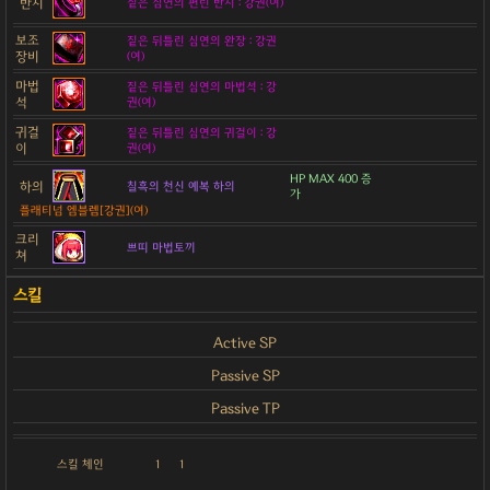
반지
짙은 심연의 편린 반지 : 강권(여)
보조
짙은 뒤틀린 심연의 완장 : 강권
장비
(여)
마법
짙은 뒤틀린 심연의 마법석 : 강
석
권(여)
귀걸
짙은 뒤틀린 심연의 귀걸이 : 강
이
권(여)
HP MAX 400 증
하의
칠흑의 천신 예복 하의
가
플래티넘 엠블렘[강권](여)
크리
쁘띠 마법토끼
쳐
Active SP
Passive SP
Passive TP
스킬 체인
1
1