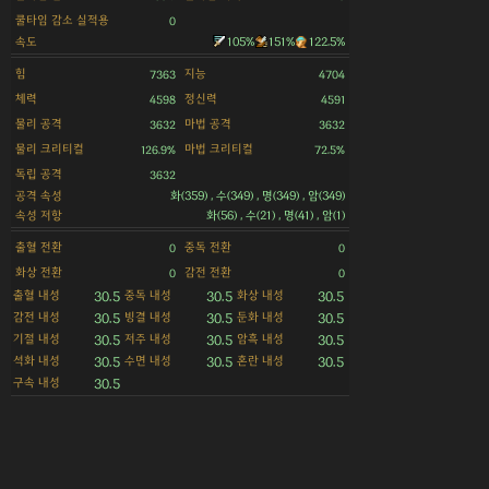
쿨타임 감소 실적용
0
속도
105%
151%
122.5%
힘
지능
7363
4704
체력
정신력
4598
4591
물리 공격
마법 공격
3632
3632
물리 크리티컬
마법 크리티컬
126.9%
72.5%
독립 공격
3632
공격 속성
화(359) , 수(349) , 명(349) , 암(349)
속성 저항
화(56) , 수(21) , 명(41) , 암(1)
출혈 전환
중독 전환
0
0
화상 전환
감전 전환
0
0
출혈 내성
중독 내성
화상 내성
30.5
30.5
30.5
감전 내성
빙결 내성
둔화 내성
30.5
30.5
30.5
기절 내성
저주 내성
암흑 내성
30.5
30.5
30.5
석화 내성
수면 내성
혼란 내성
30.5
30.5
30.5
구속 내성
30.5