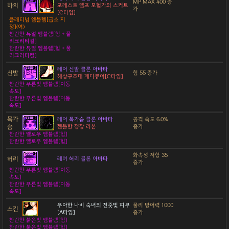
MP MAX 400 증
하의
포레스트 엘프 모험가의 스커트
가
[C타입]
플래티넘 엠블렘[급소 지
정](여)
찬란한 듀얼 엠블렘[힘 + 물
리크리티컬]
찬란한 듀얼 엠블렘[힘 + 물
리크리티컬]
레어 신발 클론 아바타
신발
힘 55 증가
해상구조대 페디큐어[C타입]
찬란한 푸른빛 엠블렘[이동
속도]
찬란한 푸른빛 엠블렘[이동
속도]
목가
레어 목가슴 클론 아바타
공격 속도 6.0%
슴
젠틀한 정장 리본
증가
찬란한 옐로우 엠블렘[힘]
찬란한 옐로우 엠블렘[힘]
화속성 저항 35
허리
레어 허리 클론 아바타
증가
찬란한 푸른빛 엠블렘[이동
속도]
찬란한 푸른빛 엠블렘[이동
속도]
우아한 나비 숙녀의 진줏빛 피부
물리 방어력 1000
스킨
[A타입]
증가
찬란한 붉은빛 엠블렘[힘]
찬란한 붉은빛 엠블렘[힘]