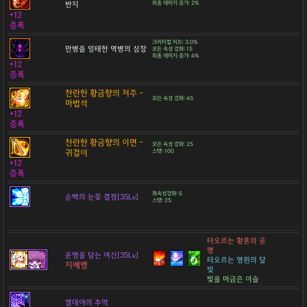
반지
최종 데미지 증가: 2%
+12
증폭
크리티컬 히트: 3.0%
만병을 잉태한 역병의 심장
모든 속성 강화: 15
최종 데미지 증가: 4%
+12
증폭
찬란한 황금향의 저주 -
모든 속성 강화: 45
마법석
+12
증폭
찬란한 황금향의 이면 -
모든 속성 강화: 25
귀걸이
스탯: 100
+12
증폭
화속성강화: 6
순백의 눈꽃 결정[35Lv]
스탯: 25
타오르는 황혼의 공
명
운명을 담는 여신[35Lv]
타오르는 영원의 달
지에엥
빛
빛을 머금은 이슬
열대야의 추억