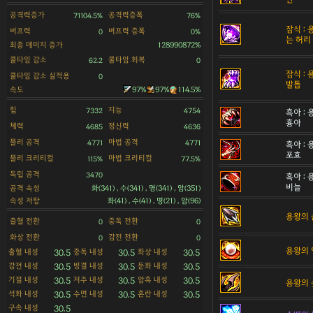
공격력증가
공격력증폭
71104.5%
76%
잠식 :
버프력
버프력 증폭
0
0%
는 허리
최종 데미지 증가
128990872%
쿨타임 감소
쿨타임 회복
62.2
0
잠식 :
쿨타임 감소 실적용
0
발톱
속도
97%
97%
114.5%
힘
지능
7332
4754
흑아 :
흉아
체력
정신력
4685
4636
물리 공격
마법 공격
4771
4771
흑아 :
포효
물리 크리티컬
마법 크리티컬
115%
77.5%
독립 공격
3470
흑아 :
비늘
공격 속성
화(341) , 수(341) , 명(341) , 암(351)
속성 저항
화(41) , 수(41) , 명(21) , 암(96)
용왕의 
출혈 전환
중독 전환
0
0
화상 전환
감전 전환
0
0
용왕의 
출혈 내성
중독 내성
화상 내성
30.5
30.5
30.5
감전 내성
빙결 내성
둔화 내성
30.5
30.5
30.5
기절 내성
저주 내성
암흑 내성
30.5
30.5
30.5
용왕의 
석화 내성
수면 내성
혼란 내성
30.5
30.5
30.5
구속 내성
30.5