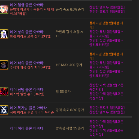
레어 얼굴 클론 아바타
찬란한 옐로우 엠블렘[힘]
공격 속도 6.0% 증가
운명의 아르카나 죽음의 사제 페
찬란한 옐로우 엠블렘[힘]
이스[F타입]
플래티넘 엠블렘[마검 제
어]
레어 상의 클론 아바타
마인의 검세 스킬Lv
찬란한 듀얼 엠블렘[힘 +
+1
물리크리티컬]
왕립 아라드 교복 상의[D타입]
찬란한 듀얼 엠블렘[힘 +
물리크리티컬]
플래티넘 엠블렘[마검 제
어]
레어 하의 클론 아바타
찬란한 듀얼 엠블렘[힘 +
HP MAX 400 증가
물리크리티컬]
주작의 황금 장식 치마[A타입]
찬란한 듀얼 엠블렘[힘 +
물리크리티컬]
찬란한 다색 엠블렘[모든
레어 신발 클론 아바타
속성저항]
힘 55 증가
찬란한 다색 엠블렘[모든
미스틱 벨벳 슈즈[B타입]
속성저항]
레어 목가슴 클론 아바타
찬란한 옐로우 엠블렘[힘]
공격 속도 6.0% 증가
찬란한 옐로우 엠블렘[힘]
서핑 아라드 투명 아바타 목가슴
찬란한 다색 엠블렘[모든
속성저항]
레어 허리 클론 아바타
암속성 저항 35 증가
찬란한 다색 엠블렘[모든
속성저항]