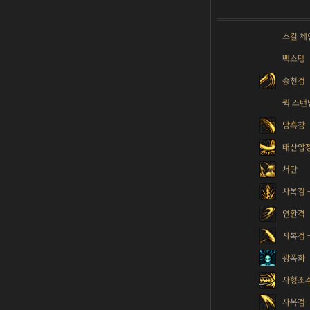
스킬 체
백스텝
승천검
퀵 스탠
암흑참
태산압
처단
사복검 
연환격
사복검 
광폭화
사형조
사복검 