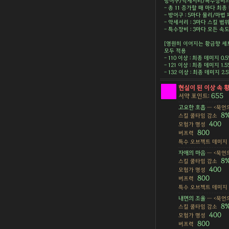
방어구/악세서리/특수장비의 
- 총 11 증가할 때 마다 최종 
- 방어구 : 5마다 물리/마법 피
- 악세서리 : 3마다 스킬 범위 
- 특수장비 : 3마다 모든 속도 
[영원히 이어지는 황금향 세
모두 적용
- 110 이상 : 최종 데미지 0.
- 121 이상 : 최종 데미지 1.
- 132 이상 : 최종 데미지 2
현실이 된 이상 속 
655
서약 포인트:
고요한 호흡
— <묵언의
8
스킬 쿨타임 감소
400
모험가 명성
800
버프력
특수 오브젝트 데미지
자애의 마음
— <묵언의
8
스킬 쿨타임 감소
400
모험가 명성
800
버프력
특수 오브젝트 데미지
내면의 조율
— <묵언의
8
스킬 쿨타임 감소
400
모험가 명성
800
버프력