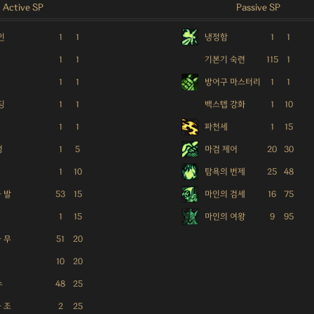
Active SP
Passive SP
인
1
1
냉정함
1
1
1
1
기본기 숙련
115
1
1
1
방어구 마스터리
1
1
딩
1
1
백스텝 강화
1
10
1
1
파천세
1
15
정
1
5
마검 제어
20
30
1
10
탐욕의 번제
25
48
- 발
53
15
마인의 검세
16
75
1
15
마인의 여왕
9
95
- 무
51
20
10
20
수
48
25
- 조
2
25