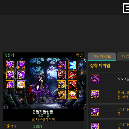
뗑상기
카인
타임
캐릭터 정보
요도 :
>
잠식 :
는 어깨
잠식 :
은똘갓똘씹똘
주
세르니움
眞 데몬슬레이어
잠식 :
명성
125579
반