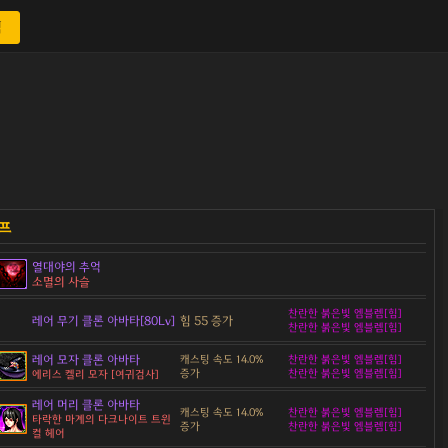
색
열대야의 추억
소멸의 사슬
찬란한 붉은빛 엠블렘[힘]
레어 무기 클론 아바타[80Lv]
힘 55 증가
찬란한 붉은빛 엠블렘[힘]
레어 모자 클론 아바타
캐스팅 속도 14.0%
찬란한 붉은빛 엠블렘[힘]
증가
찬란한 붉은빛 엠블렘[힘]
에리스 켈리 모자 [여귀검사]
레어 머리 클론 아바타
캐스팅 속도 14.0%
찬란한 붉은빛 엠블렘[힘]
타락한 마계의 다크나이트 트윈
증가
찬란한 붉은빛 엠블렘[힘]
컬 헤어