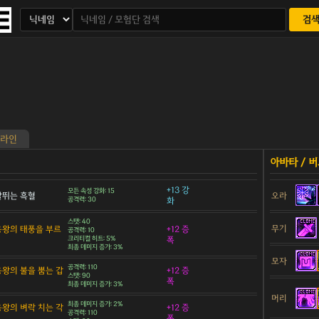
검
라인
+13 강
모든 속성 강화: 15
 날뛰는 흑혈
오라
공격력: 30
화
스탯: 40
무기
 용왕의 태풍을 부르
+12 증
공격력: 10
크리티컬 히트: 5%
폭
최종 데미지 증가: 3%
모자
공격력: 110
 용왕의 불을 뿜는 갑
+12 증
스탯: 90
폭
최종 데미지 증가: 3%
머리
최종 데미지 증가: 2%
 용왕의 벼락 치는 각
+12 증
공격력: 110
폭