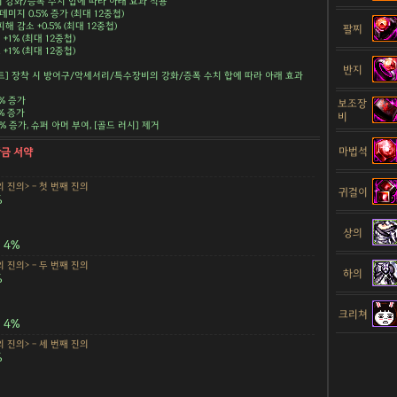
강화/증폭 수치 합에 따라 아래 효과 적용
데미지 0.5% 증가 (최대 12중첩)
해 감소 +0.5% (최대 12중첩)
팔찌
+1% (최대 12중첩)
+1% (최대 12중첩)
반지
트] 장착 시 방어구/악세서리/특수장비의 강화/증폭 수치 합에 따라 아래 효과
5% 증가
보조장
5% 증가
비
.5% 증가, 슈퍼 아머 부여, [골드 러시] 제거
마법석
황금 서약
 진의> - 첫 번째 진의
귀걸이
%
상의
4%
 진의> - 두 번째 진의
하의
%
크리쳐
4%
 진의> - 세 번째 진의
%