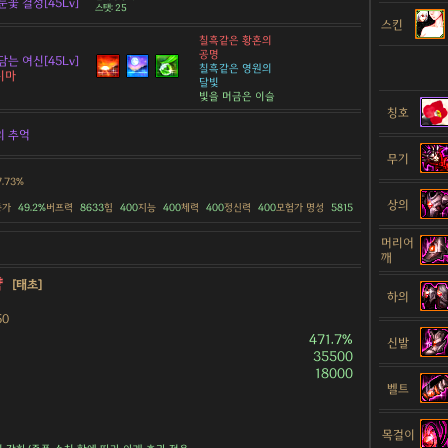
눈꽃 결정[45Lv]
스탯: 25
스킨
칠흑같은 황혼의
공명
담는 여신[45Lv]
칠흑같은 영원의
니마
달빛
빛을 머금은 이슬
칭호
의 추억
무기
7.73%
상의
증가
49.2%
버프력
8633
힘
400
지능
400
체력
400
정신력
400
모험가 명성
5815
머리어
깨
약
[태초]
하의
50
471.7%
신발
35500
18000
벨트
목걸이