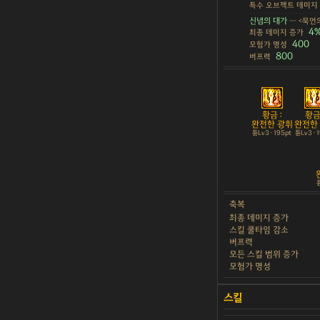
특수 오브젝트 데미지
신념의 대가
— <묵언의
4
최종 데미지 증가
400
모험가 명성
800
버프력
황금 :
황금 
완전한 광휘
완전한
튠Lv3 · 195pt
튠Lv3 · 
튠
축복
최종 데미지 증가
스킬 쿨타임 감소
버프력
모든 스킬 범위 증가
모험가 명성