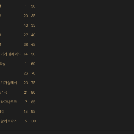
선
1
30
무
20
35
43
35
무
27
40
살
38
45
: 기가 블레이드
14
50
프놈
1
60
26
70
: 기가슬래쉬
23
75
 : 극
21
80
: 라그나로크
7
85
괴검
13
95
: 알카트라즈
5
100