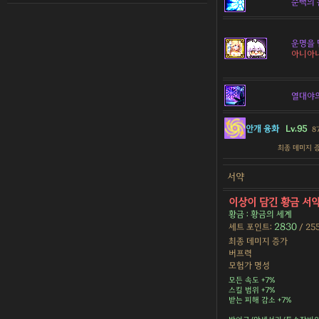
순백의 
운명을 
아니아
열대야
안개 융화
Lv.95
8
최종 데미지 
서약
이상이 담긴 황금 서
황금 : 황금의 세계
2830
세트 포인트:
/ 25
최종 데미지 증가
버프력
모험가 명성
모든 속도 +7%
스킬 범위 +7%
받는 피해 감소 +7%