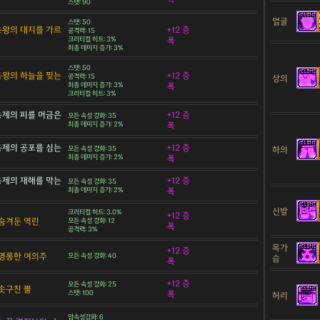
스탯: 90
얼굴
스탯: 50
 용왕의 대지를 가르
+12 증
공격력: 15
크리티컬 히트: 3%
폭
최종 데미지 증가: 3%
스탯: 50
 용왕의 하늘을 찢는
+12 증
공격력: 15
상의
최종 데미지 증가: 3%
폭
크리티컬 히트: 3%
 용제의 피를 머금은
+12 증
모든 속성 강화: 35
최종 데미지 증가: 2%
폭
 용제의 공포를 심는
+12 증
하의
모든 속성 강화: 35
최종 데미지 증가: 2%
폭
 용제의 재해를 막는
+12 증
모든 속성 강화: 35
최종 데미지 증가: 2%
폭
신발
크리티컬 히트: 3.0%
+12 증
숨겨둔 역린
모든 속성 강화: 12
폭
공격력: 3%
목가
+12 증
영롱한 여의주
모든 속성 강화: 40
슴
폭
+12 증
모든 속성 강화: 25
솟구친 뿔
스탯: 100
폭
허리
암속성강화: 6