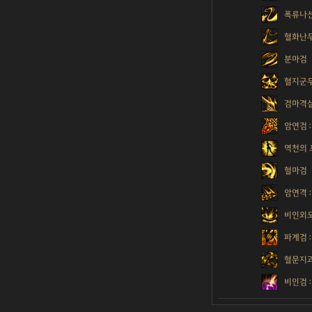
폭류나
혈화난
분마검
혈지군
검마격
암연검 
역천의 
혈마검
암연격 
비인외도
파계검 
혈문지
비인검 