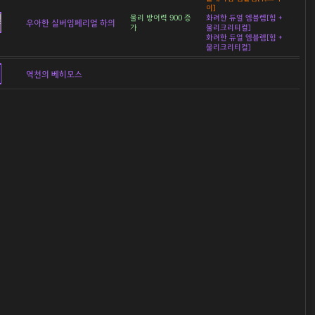
이]
물리 방어력 900 증
화려한 듀얼 엠블렘[힘 +
우아한 실버임페리얼 하의
가
물리크리티컬]
화려한 듀얼 엠블렘[힘 +
물리크리티컬]
역천의 베히모스