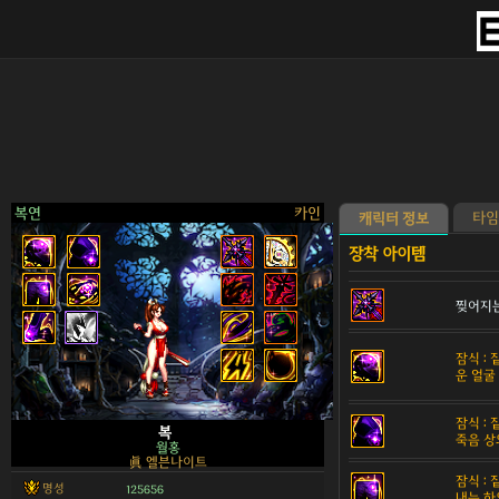
복연
카인
타임
캐릭터 정보
찢어지는
>
잠식 :
운 얼굴
잠식 :
복
죽음 상
월홍
眞 엘븐나이트
잠식 :
명성
125656
내는 하