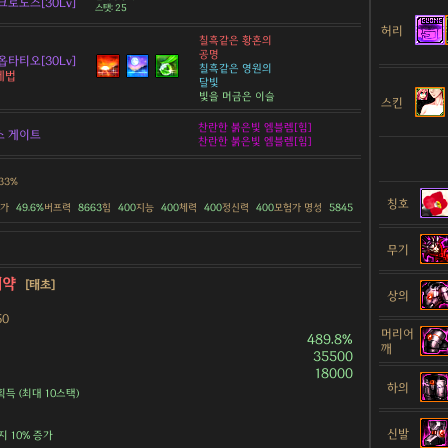
크로노스[30Lv]
스탯: 25
허리
칠흑같은 황혼의
공명
옵타티오[30Lv]
칠흑같은 영원의
에법
달빛
빛을 머금은 이슬
스킨
찬란한 붉은빛 엠블렘[힘]
스 게이트
찬란한 붉은빛 엠블렘[힘]
.33%
칭호
증가
49.6%
버프력
8663
힘
400
지능
400
체력
400
정신력
400
모험가 명성
5845
무기
서약
[태초]
상의
50
머리어
489.8%
깨
35500
18000
하의
획득 (최대 10스택)
신발
지 10% 증가