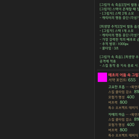
[그림자 속 죽음][장비 발동 
[그림자] 스택이 존재할 때 
- [그림자] 스택 2개 소모
- 캐릭터의 행동 중단 (각성기
[희생양 추적][장비 발동 옵
- [그림자] 스택 1개 소모
- 캐릭터의 행동 중단 (각성기
- 가장 강력한 적의 배후로
- 추적 범위 : 1000px
- 쿨타임 : 3초
[그림자 속 죽음], [희생양 
공격에 적용
- 스킬 동작 중 지속 종료 
태초의 어둠 속 그림
655
서약 포인트:
고요한 호흡
— <묵언의
8
스킬 쿨타임 감소
400
모험가 명성
800
버프력
특수 오브젝트 데미지
자애의 마음
— <묵언의
8
스킬 쿨타임 감소
400
모험가 명성
800
버프력
특수 오브젝트 데미지