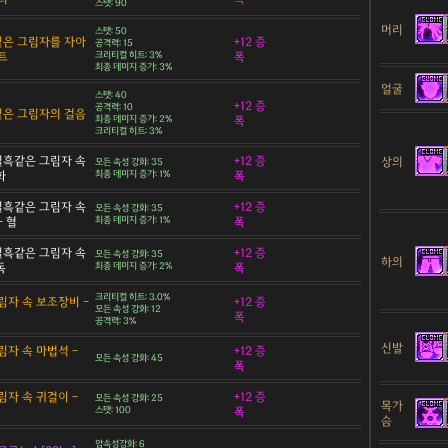
스탯: 90
머리
스탯: 50
 짙은 그림자를 자아
+12 증
공격력: 15
트
크리티컬 히트: 3%
폭
최종 데미지 증가: 3%
얼굴
스탯: 40
+12 증
공격력: 10
 짙은 그림자의 걸음
최종 데미지 증가: 2%
폭
크리티컬 히트: 3%
 칠흑같은 그림자 속
+12 증
상의
모든 속성 강화: 35
화
최종 데미지 증가: 1%
폭
 칠흑같은 그림자 속
+12 증
모든 속성 강화: 35
- 혈
최종 데미지 증가: 1%
폭
 칠흑같은 그림자 속
+12 증
모든 속성 강화: 35
하의
독
최종 데미지 증가: 2%
폭
크리티컬 히트: 3.0%
림자 속 보조장비 -
+12 증
모든 속성 강화: 12
폭
공격력: 3%
신발
림자 속 마법석 -
+12 증
모든 속성 강화: 45
폭
림자 속 귀걸이 -
+12 증
모든 속성 강화: 25
목가
스탯: 100
폭
슴
암속성강화: 6