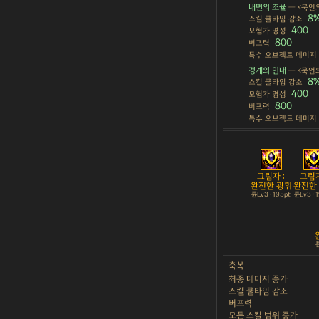
내면의 조율
— <묵언의
8
스킬 쿨타임 감소
400
모험가 명성
800
버프력
특수 오브젝트 데미지
경계의 인내
— <묵언의
8
스킬 쿨타임 감소
400
모험가 명성
800
버프력
특수 오브젝트 데미지
그림자 :
그림자
완전한 광휘
완전한
튠Lv3 · 195pt
튠Lv3 · 
튠
축복
최종 데미지 증가
스킬 쿨타임 감소
버프력
모든 스킬 범위 증가