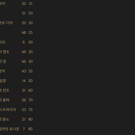
라이
20
15
51
20
션트 디어
20
20
48
25
러쉬
6
30
쉬 점프
46
30
의 검
46
30
방어
43
35
 섬광
14
50
의 전조
31
60
의 돌파
26
70
 스트라이크
23
75
의 분노
21
80
일라잇 유니콘
7
85