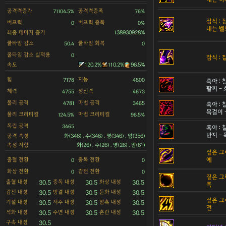
공격력증가
공격력증폭
71104.5%
76%
잠식 :
버프력
버프력 증폭
0
0%
내는 벨
최종 데미지 증가
138930928%
쿨타임 감소
쿨타임 회복
50.4
0
쿨타임 감소 실적용
0
잠식 :
속도
120.2%
110.2%
96.5%
힘
지능
7178
4800
흑아 :
팔찌 - 
체력
정신력
4755
4673
물리 공격
마법 공격
4781
3465
흑아 :
목걸이 
물리 크리티컬
마법 크리티컬
124.5%
96.5%
독립 공격
3465
흑아 :
반지 - 
공격 속성
화(346) , 수(346) , 명(346) , 암(356)
속성 저항
화(26) , 수(26) , 명(26) , 암(61)
짙은 그
출혈 전환
중독 전환
예
0
0
화상 전환
감전 전환
0
0
짙은 그
출혈 내성
중독 내성
화상 내성
30.5
30.5
30.5
폭
감전 내성
빙결 내성
둔화 내성
30.5
30.5
30.5
짙은 그
기절 내성
저주 내성
암흑 내성
30.5
30.5
30.5
전
석화 내성
수면 내성
혼란 내성
30.5
30.5
30.5
구속 내성
30.5