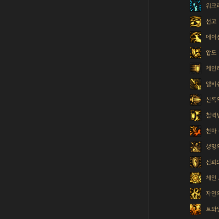
워크
선고
에이
압도
체인
엘비
신록
철벽
천마
생명
신뢰
체인
자연
트와