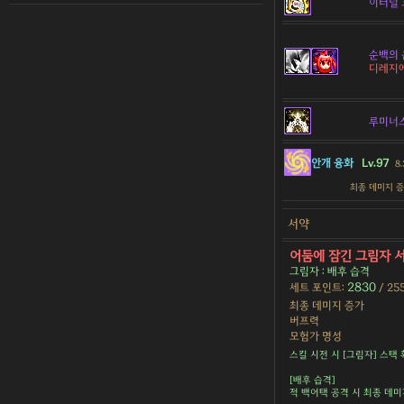
이터널 
순백의 
디레지
루미너
안개 융화
Lv.97
8
최종 데미지 
서약
어둠에 잠긴 그림자 
그림자 : 배후 습격
2830
세트 포인트:
/ 25
최종 데미지 증가
버프력
모험가 명성
스킬 시전 시 [그림자] 스택 
[배후 습격]
적 백어택 공격 시 최종 데미