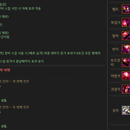
옵션]
장비 스킬 시전 시 아래 효과 적용
벨트
 제외)
목걸이
션]
 제외)
팔찌
 순간이동
반지
추적] 장비 스킬 사용 시 [배후 습격] 최종 데미지 증가 효과가 6초간 모든 형태의
보조장
시 스킬 동작이 끝날때까지 효과 유지
비
자 서약
마법석
 진의> - 첫 번째 진의
%
귀걸이
4%
 진의> - 두 번째 진의
상의
%
4%