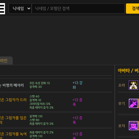
검
라인
+13 강
모든 속성 강화: 15
 비명의 메아리
오라
공격력: 30
화
스탯: 40
 짙은 그림자가 드리
+12 증
공격력: 10
무기
크리티컬 히트: 5%
폭
최종 데미지 증가: 3%
공격력: 110
 짙은 그림자를 입은
+12 증
스탯: 90
의
폭
최종 데미지 증가: 3%
모자
최종 데미지 증가: 2%
 짙은 그림자를 녹여
+12 증
공격력: 110
의
폭