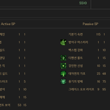
5510
Active SP
Passive SP
 체인
1
1
기본기 숙련
115
1
텝
1
1
방어구 마스터리
1
1
 실드
1
1
백스텝 강화
1
10
스탠딩
1
1
디멘션 몰트
1
15
온 킥
1
1
강인한 신념
10
15
지 실드
1
1
대자연의 가호
25
48
 스타크
1
5
용기의 방패
16
75
 방어
1
10
그레이스 오브 라이프
9
95
 해제
1
15
션트 보어
53
15