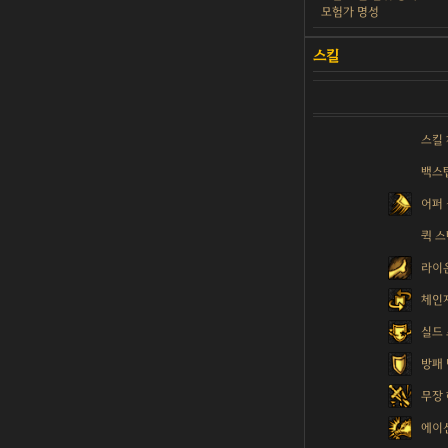
모험가 명성
스킬
백스
어퍼
퀵 
라이
체인
실드
방패
무장
에이