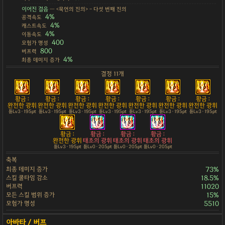
이어진 걸음
— <묵언의 진의> - 다섯 번째 진의
4%
공격속도
4%
캐스트속도
4%
이동속도
400
모험가 명성
800
버프력
4%
최종 데미지 증가
결정 11개
황금 :
황금 :
황금 :
황금 :
황금 :
황금 :
황금 :
완전한 광휘
완전한 광휘
완전한 광휘
완전한 광휘
완전한 광휘
완전한 광휘
완전한 광휘
튠Lv3 · 195pt
튠Lv3 · 195pt
튠Lv3 · 195pt
튠Lv3 · 195pt
튠Lv3 · 195pt
튠Lv3 · 195pt
튠Lv3 · 195pt
황금 :
황금 :
황금 :
황금 :
완전한 광휘
태초의 광휘
태초의 광휘
태초의 광휘
튠Lv3 · 195pt
튠Lv0 · 205pt
튠Lv0 · 205pt
튠Lv0 · 205pt
축복
최종 데미지 증가
73%
스킬 쿨타임 감소
18.5%
버프력
11020
모든 스킬 범위 증가
15%
모험가 명성
5510