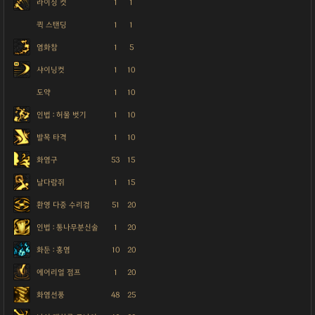
라이징 컷
1
1
퀵 스탠딩
1
1
염화참
1
5
샤이닝컷
1
10
도약
1
10
인법 : 허물 벗기
1
10
발목 타격
1
10
화염구
53
15
날다람쥐
1
15
환영 다중 수리검
51
20
인법 : 통나무분신술
1
20
화둔 : 홍염
10
20
에어리얼 점프
1
20
화염선풍
48
25