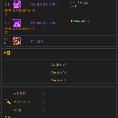
화둔 : 홍염 스킬
상의
레어 상의 클론 아바타
Lv +1
플래티넘 엠블렘[화둔 : 홍
염]
HP MAX 400 증
하의
레어 하의 클론 아바타
가
플래티넘 엠블렘[화둔 : 홍
염]
크리
SD 누렁이
쳐
Active SP
Passive SP
Passive TP
스킬 체인
1
1
쿠나이 던지기
1
1
백스텝
1
1