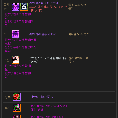
레어 목가슴 클론 아바타
목가
공격 속도 6.0%
트로피컬 바캉스 목가슴 투명 아
슴
증가
바타[E타입]
찬란한 옐로우 엠블렘[지
능]
찬란한 옐로우 엠블렘[지
능]
허리
레어 허리 클론 아바타
회피율 5.5% 증가
찬란한 푸른빛 엠블렘[이동
속도]
찬란한 푸른빛 엠블렘[이동
속도]
우아한 나비 숙녀의 순백의 피부
물리 방어력 1000
스킨
[E타입]
증가
찬란한 붉은빛 엠블렘[지
능]
찬란한 붉은빛 엠블렘[지
능]
칭호
아라드 패스 시즌10
짙은 심연의 편린 차크라 웨펀 :
무기
화둔 : 홍염
짙은 심연의 편린 상의 : 화둔 :