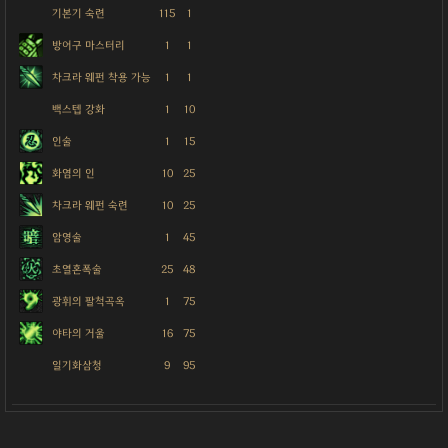
기본기 숙련
115
1
방어구 마스터리
1
1
차크라 웨펀 착용 가능
1
1
백스텝 강화
1
10
인술
1
15
화염의 인
10
25
차크라 웨펀 숙련
10
25
암영술
1
45
초열혼폭술
25
48
광휘의 팔척곡옥
1
75
야타의 거울
16
75
일기화삼청
9
95