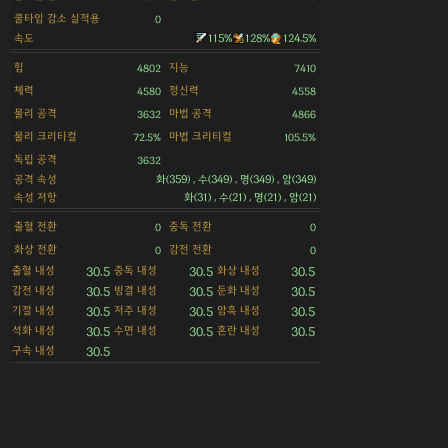
쿨타임 감소 실적용
0
속도
115%
128%
124.5%
힘
지능
4802
7410
체력
정신력
4580
4558
물리 공격
마법 공격
3632
4866
물리 크리티컬
마법 크리티컬
72.5%
105.5%
독립 공격
3632
공격 속성
화(359) , 수(349) , 명(349) , 암(349)
속성 저항
화(31) , 수(21) , 명(21) , 암(21)
출혈 전환
중독 전환
0
0
화상 전환
감전 전환
0
0
출혈 내성
중독 내성
화상 내성
30.5
30.5
30.5
감전 내성
빙결 내성
둔화 내성
30.5
30.5
30.5
기절 내성
저주 내성
암흑 내성
30.5
30.5
30.5
석화 내성
수면 내성
혼란 내성
30.5
30.5
30.5
구속 내성
30.5