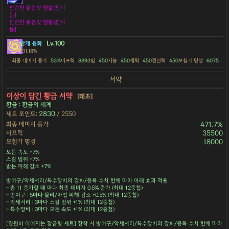
찬란한 붉은빛 엠블렘[지
능]
찬란한 붉은빛 엠블렘[지
능]
Lv.100
안개 융화
31.18%
최종 데미지 증가
53%
버프력
8893
힘
450
지능
450
체력
450
정신력
450
모험가 명성
6075
서약
이상이 담긴 황금 서약
[태초]
황금 : 황금의 세계
2830
세트 포인트:
/ 2550
최종 데미지 증가
471.7%
버프력
35500
모험가 명성
18000
모든 속도 +7%
스킬 범위 +7%
받는 피해 감소 +7%
방어구/악세서리/특수장비의 강화/증폭 수치 합에 따라 아래 효과 적용
- 총 11 증가할 때 마다 최종 데미지 0.5% 증가 (최대 12중첩)
- 방어구 : 5마다 물리/마법 피해 감소 +0.5% (최대 12중첩)
- 악세서리 : 3마다 스킬 범위 +1% (최대 12중첩)
- 특수장비 : 3마다 모든 속도 +1% (최대 12중첩)
[영원히 이어지는 황금향 세트] 장착 시 방어구/악세서리/특수장비의 강화/증폭 수치 합에 따라