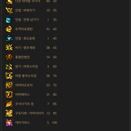
나선 대차륜 쿠나이
46
30
인법 : 바꿔치기
10
35
인법 : 잔영 남기기
1
35
두꺼비유염탄
41
40
인법 : 육도윤회
1
40
비기 : 염무개화
38
45
흉멸인법진
14
50
암기 : 비연수리검
3
60
마환 풍마수리검
26
70
야마타오로치
23
75
아마테라스
21
80
쿠사나기의 검
7
85
구옥지화 : 카마이타치
13
95
야타가라스
5
100