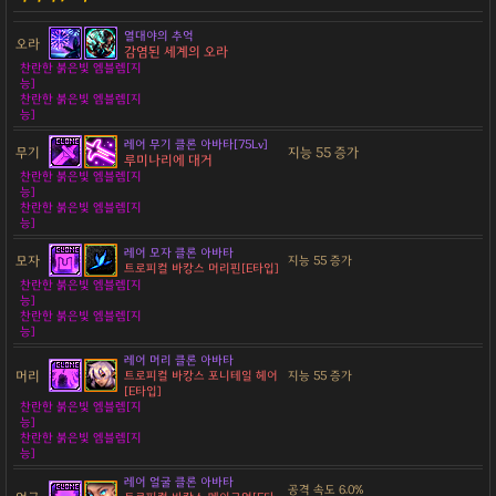
열대야의 추억
오라
감염된 세계의 오라
찬란한 붉은빛 엠블렘[지
능]
찬란한 붉은빛 엠블렘[지
능]
레어 무기 클론 아바타[75Lv]
무기
지능 55 증가
루미나리에 대거
찬란한 붉은빛 엠블렘[지
능]
찬란한 붉은빛 엠블렘[지
능]
레어 모자 클론 아바타
모자
지능 55 증가
트로피컬 바캉스 머리핀[E타입]
찬란한 붉은빛 엠블렘[지
능]
찬란한 붉은빛 엠블렘[지
능]
레어 머리 클론 아바타
머리
트로피컬 바캉스 포니테일 헤어
지능 55 증가
[E타입]
찬란한 붉은빛 엠블렘[지
능]
찬란한 붉은빛 엠블렘[지
능]
레어 얼굴 클론 아바타
공격 속도 6.0%