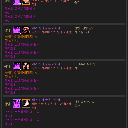
얼굴
트로피컬 바캉스 메이크업[E타
증가
입]
찬란한 옐로우 엠블렘[지
능]
찬란한 옐로우 엠블렘[지
능]
레어 상의 클론 아바타
인법 : 잔영 남기
상의
구속의 서큐버스의 상의[A타입]
기 스킬Lv +1
플래티넘 엠블렘[인법 : 잔
영 남기기]
찬란한 듀얼 엠블렘[지능 +
회피율]
찬란한 듀얼 엠블렘[지능 +
회피율]
레어 하의 클론 아바타
HP MAX 400 증
하의
구속의 서큐버스의 하의[A타입]
가
플래티넘 엠블렘[인법 : 잔
영 남기기]
찬란한 듀얼 엠블렘[지능 +
회피율]
찬란한 듀얼 엠블렘[지능 +
회피율]
레어 신발 클론 아바타
이동 속도 6.0%
신발
해상구조대 투톤 페디큐어[A타
증가
입]
찬란한 푸른빛 엠블렘[이동
속도]
찬란한 푸른빛 엠블렘[이동
속도]