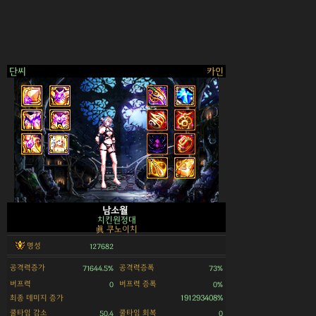
단씨
카인
>
남소월
치킨원정대
眞 쿠노이치
명성
127682
공격력증가
공격력증폭
71644.5%
73%
버프력
버프력 증폭
0
0%
최종 데미지 증가
191293408%
쿨타임 감소
쿨타임 회복
50.4
0