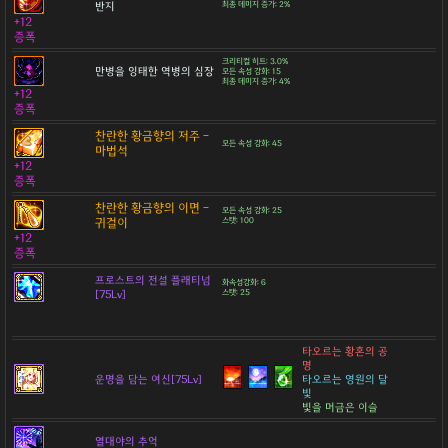
반지
최종 데미지 증가: 2%
+12
증폭
크리티컬 히트: 3.0%
만병을 잉태한 역병의 심장
모든 속성 강화: 15
최종 데미지 증가: 4%
+12
증폭
찬란한 황금향의 저주 -
모든 속성 강화: 45
마법석
+12
증폭
찬란한 황금향의 이면 -
모든 속성 강화: 25
귀걸이
스탯: 100
+12
증폭
프로스트의 전설 플래티넘
화속성강화: 6
[75Lv]
스탯: 25
타오르는 황혼의 공
명
운명을 담는 여신[75Lv]
타오르는 영원의 달
빛
빛을 머금은 이슬
열대야의 추억