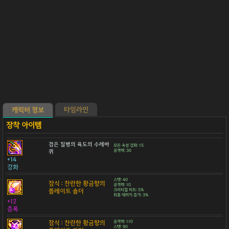
타임라인
캐릭터 정보
검은 질병의 육도의 수레바
모든 속성 강화: 15
퀴
공격력: 30
+14
강화
스탯: 40
잠식 : 찬란한 황금향의
공격력: 10
플레이트 숄더
크리티컬 히트: 5%
최종 데미지 증가: 3%
+12
증폭
잠식 : 찬란한 황금향의
공격력: 110
스탯: 90