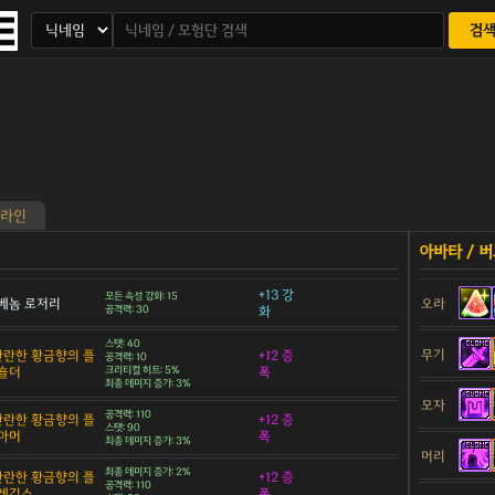
검
라인
+13 강
모든 속성 강화: 15
베놈 로저리
오라
공격력: 30
화
스탯: 40
무기
 찬란한 황금향의 플
+12 증
공격력: 10
숄더
크리티컬 히트: 5%
폭
최종 데미지 증가: 3%
모자
공격력: 110
 찬란한 황금향의 플
+12 증
스탯: 90
아머
폭
최종 데미지 증가: 3%
머리
최종 데미지 증가: 2%
 찬란한 황금향의 플
+12 증
공격력: 110
 레깅스
폭