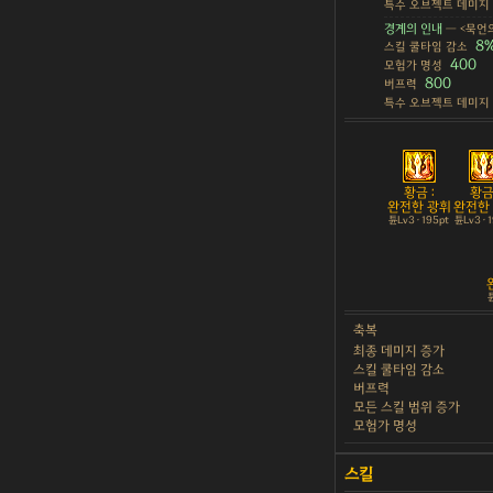
특수 오브젝트 데미지
경계의 인내
— <묵언의
8
스킬 쿨타임 감소
400
모험가 명성
800
버프력
특수 오브젝트 데미지
황금 :
황금 
완전한 광휘
완전한
튠Lv3 · 195pt
튠Lv3 · 
튠
축복
최종 데미지 증가
스킬 쿨타임 감소
버프력
모든 스킬 범위 증가
모험가 명성