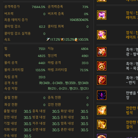
공격력증가
공격력증폭
71644.5%
73%
잠식 :
버프력
버프력 증폭
0
0%
레이트 
최종 데미지 증가
164083040%
쿨타임 감소
쿨타임 회복
62.2
0
잠식 :
쿨타임 감소 실적용
0
레이트 
속도
117.2%
125.2%
100.5%
힘
지능
7551
4804
흑아 :
광 - 팔
체력
정신력
4825
4961
물리 공격
마법 공격
4461
3513
흑아 :
복 - 
물리 크리티컬
마법 크리티컬
133.5%
72.5%
독립 공격
3513
흑아 :
- 반지
공격 속성
화(349) , 수(349) , 명(359) , 암(349)
속성 저항
화(21) , 수(21) , 명(21) , 암(21)
만병을 
출혈 전환
중독 전환
장
0
0
화상 전환
감전 전환
0
0
찬란한 
출혈 내성
중독 내성
화상 내성
30.5
30.5
30.5
법석
감전 내성
빙결 내성
둔화 내성
30.5
30.5
30.5
찬란한 
기절 내성
저주 내성
암흑 내성
30.5
30.5
30.5
걸이
석화 내성
수면 내성
혼란 내성
30.5
30.5
30.5
구속 내성
30.5