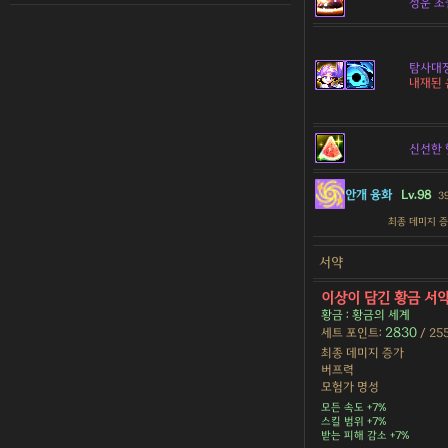
성운 초월
탐사대장
내재된 
신선한 
안개 융화
Lv.98
3
최종 데미지 
서약
이상이 담긴 황금 서
황금 : 황금의 세계
2830
세트 포인트:
/ 25
최종 데미지 증가
버프력
모험가 명성
모든 속도 +7%
스킬 범위 +7%
받는 피해 감소 +7%