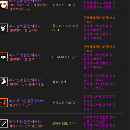
레어 얼굴 클론 아바타
찬란한 옐로우 엠블렘[힘]
공격 속도 6.0% 증가
2026 아라드 패스 차원의 별자
찬란한 옐로우 엠블렘[힘]
리 아이메이크업
플래티넘 엠블렘[윌 오브
피스트]
레어 상의 클론 아바타
윌 오브 피스트 스킬
찬란한 듀얼 엠블렘[힘 +
Lv +1
물리크리티컬]
언더웨어 코튼 민소매
찬란한 듀얼 엠블렘[힘 +
물리크리티컬]
플래티넘 엠블렘[윌 오브
피스트]
레어 하의 클론 아바타
찬란한 듀얼 엠블렘[힘 +
HP MAX 400 증가
물리크리티컬]
언더웨어 코튼 팬츠
찬란한 듀얼 엠블렘[힘 +
물리크리티컬]
찬란한 듀얼 엠블렘[공격
레어 신발 클론 아바타
속도 + 이동속도]
힘 55 증가
찬란한 듀얼 엠블렘[공격
머메이드 진주 발찌[A타입]
속도 + 이동속도]
찬란한 노란빛 엠블렘[공
레어 목가슴 클론 아바타
격속도]
공격 속도 6.0% 증가
찬란한 노란빛 엠블렘[공
비정한 자의 망토
격속도]
찬란한 듀얼 엠블렘[공격
레어 허리 클론 아바타
속도 + 이동속도]
회피율 5.5% 증가
찬란한 듀얼 엠블렘[공격
화이트 저지먼트 얇은 벨트
속도 + 이동속도]