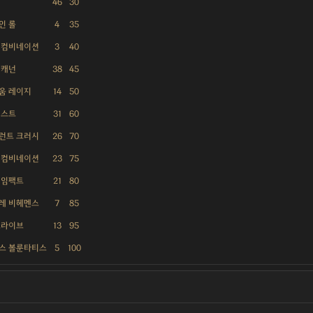
46
30
인 롤
4
35
 컴비네이션
3
40
 캐넌
38
45
움 레이지
14
50
피스트
31
60
런트 크러시
26
70
 컴비네이션
23
75
 임팩트
21
80
레 비헤멘스
7
85
드라이브
13
95
스 볼룬타티스
5
100