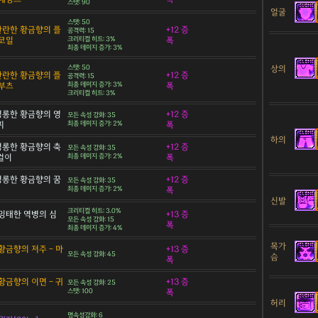
스탯: 90
얼굴
스탯: 50
 찬란한 황금향의 플
+12 증
공격력: 15
코일
크리티컬 히트: 3%
폭
최종 데미지 증가: 3%
상의
스탯: 50
 찬란한 황금향의 플
+12 증
공격력: 15
부츠
최종 데미지 증가: 3%
폭
크리티컬 히트: 3%
 영롱한 황금향의 영
+12 증
모든 속성 강화: 35
찌
최종 데미지 증가: 2%
폭
하의
 영롱한 황금향의 축
+12 증
모든 속성 강화: 35
목걸이
최종 데미지 증가: 2%
폭
 영롱한 황금향의 꿈
+12 증
모든 속성 강화: 35
최종 데미지 증가: 2%
폭
신발
크리티컬 히트: 3.0%
잉태한 역병의 심
+13 증
모든 속성 강화: 15
폭
최종 데미지 증가: 4%
목가
황금향의 저주 - 마
+13 증
모든 속성 강화: 45
슴
폭
황금향의 이면 - 귀
+13 증
모든 속성 강화: 25
스탯: 100
폭
허리
명속성강화: 6