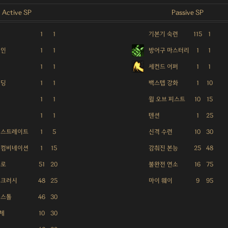
Active SP
Passive SP
1
1
기본기 숙련
115
1
체인
1
1
방어구 마스터리
1
1
1
1
세컨드 어퍼
1
1
탠딩
1
1
백스텝 강화
1
10
1
1
윌 오브 피스트
10
15
1
1
텐션
1
25
 스트레이트
1
5
신격 수련
10
30
 컴비네이션
1
15
감춰진 본능
25
48
블로
51
20
불완전 연소
16
75
 크러시
48
25
마이 웨이
9
95
피스톨
46
30
체
10
30