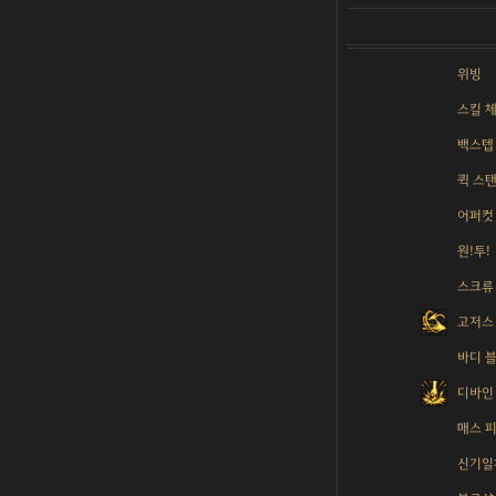
위빙
스킬 
백스텝
퀵 스
어퍼컷
원!투!
스크류
고저스
바디 
디바인
매스 
신기일