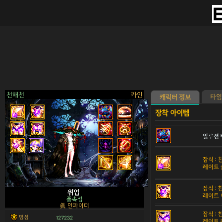
천해천
카인
타임
캐릭터 정보
일루젼 
>
잠식 :
레이트 
잠식 :
위업
레이트 
풍속점
眞 인파이터
잠식 :
명성
127232
레이트