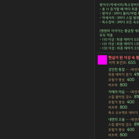
방어구/악세서리/특수장비의 
- 총 11 증가할 때 마다 최종 
- 방어구 : 5마다 물리/마법 피
- 악세서리 : 3마다 스킬 범위 
- 특수장비 : 3마다 모든 속도 
[영원히 이어지는 황금향 세
모두 적용
- 110 이상 : 최종 데미지 0.
- 121 이상 : 최종 데미지 1.
- 132 이상 : 최종 데미지 2
현실이 된 이상 속 
655
서약 포인트:
강인한 통찰
— <묵언의
4
최종 데미지 증가
400
모험가 명성
800
버프력
자애의 마음
— <묵언의
8
스킬 쿨타임 감소
400
모험가 명성
800
버프력
특수 오브젝트 데미지
내면의 조율
— <묵언의
8
스킬 쿨타임 감소
400
모험가 명성
800
버프력