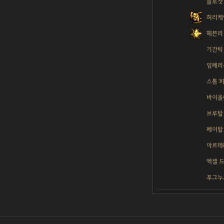
블로샷
허리케
헤븐리
기간틱
임페리
스톰 
바이올
브루탈
페이탈
아르데
엑셀 
푸그누