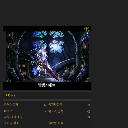
카인
망겜스메르
명성
-
공격력증가
공격력증폭
-%
-%
버프력
버프력 증폭
-
-%
최종 데미지 증가
-%
쿨타임 감소
쿨타임 회복
-
-