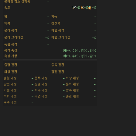
쿨타임 감소 실적용
-
속도
-%
-%
-%
힘
지능
-
-
체력
정신력
-
-
물리 공격
마법 공격
-
-
물리 크리티컬
마법 크리티컬
-%
-%
독립 공격
-
공격 속성
화(-) , 수(-) , 명(-) , 암(-)
속성 저항
화(-) , 수(-) , 명(-) , 암(-)
출혈 전환
중독 전환
-
-
화상 전환
감전 전환
-
-
출혈 내성
중독 내성
화상 내성
-
-
-
감전 내성
빙결 내성
둔화 내성
-
-
-
기절 내성
저주 내성
암흑 내성
-
-
-
석화 내성
수면 내성
혼란 내성
-
-
-
구속 내성
-