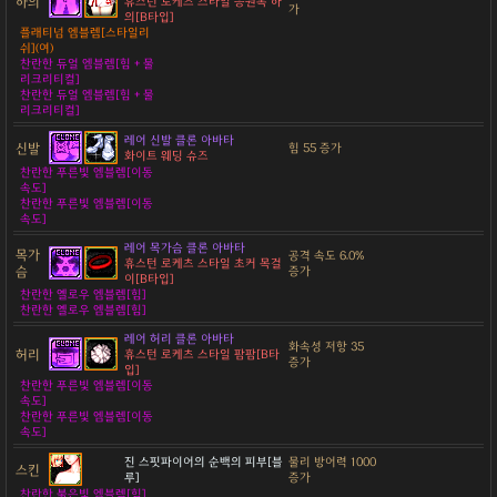
하의
휴스턴 로케츠 스타일 응원복 하
가
의[B타입]
플래티넘 엠블렘[스타일리
쉬](여)
찬란한 듀얼 엠블렘[힘 + 물
리크리티컬]
찬란한 듀얼 엠블렘[힘 + 물
리크리티컬]
레어 신발 클론 아바타
신발
힘 55 증가
화이트 웨딩 슈즈
찬란한 푸른빛 엠블렘[이동
속도]
찬란한 푸른빛 엠블렘[이동
속도]
레어 목가슴 클론 아바타
목가
공격 속도 6.0%
휴스턴 로케츠 스타일 초커 목걸
슴
증가
이[B타입]
찬란한 옐로우 엠블렘[힘]
찬란한 옐로우 엠블렘[힘]
레어 허리 클론 아바타
화속성 저항 35
허리
휴스턴 로케츠 스타일 팜팜[B타
증가
입]
찬란한 푸른빛 엠블렘[이동
속도]
찬란한 푸른빛 엠블렘[이동
속도]
진 스핏파이어의 순백의 피부[블
물리 방어력 1000
스킨
루]
증가
찬란한 붉은빛 엠블렘[힘]