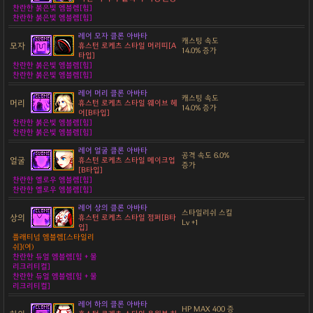
찬란한 붉은빛 엠블렘[힘]
찬란한 붉은빛 엠블렘[힘]
레어 모자 클론 아바타
캐스팅 속도
모자
휴스턴 로케츠 스타일 머리띠[A
14.0% 증가
타입]
찬란한 붉은빛 엠블렘[힘]
찬란한 붉은빛 엠블렘[힘]
레어 머리 클론 아바타
캐스팅 속도
머리
휴스턴 로케츠 스타일 웨이브 헤
14.0% 증가
어[B타입]
찬란한 붉은빛 엠블렘[힘]
찬란한 붉은빛 엠블렘[힘]
레어 얼굴 클론 아바타
공격 속도 6.0%
얼굴
휴스턴 로케츠 스타일 메이크업
증가
[B타입]
찬란한 옐로우 엠블렘[힘]
찬란한 옐로우 엠블렘[힘]
레어 상의 클론 아바타
스타일리쉬 스킬
상의
휴스턴 로케츠 스타일 점퍼[B타
Lv +1
입]
플래티넘 엠블렘[스타일리
쉬](여)
찬란한 듀얼 엠블렘[힘 + 물
리크리티컬]
찬란한 듀얼 엠블렘[힘 + 물
리크리티컬]
레어 하의 클론 아바타
HP MAX 400 증