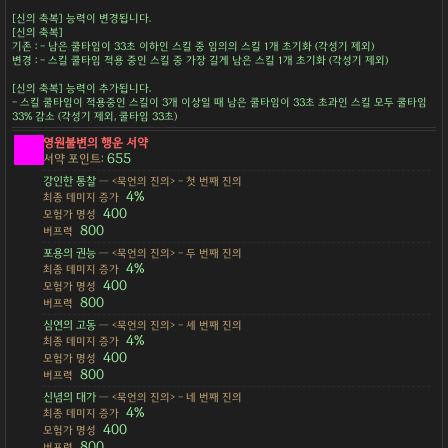
[신의 축복] 능력이 변경됩니다.
[신의 축복]
기존 : - 남은 쿨타임이 33초 이하인 스킬 중 임의의 스킬 1개 초기화 (각성기 제외)
변경 : - 스킬 쿨타임 적용 중인 스킬 중 가장 길게 남은 스킬 1개 초기화 (각성기 제외)
[신의 축복] 능력이 추가됩니다.
- 스킬 쿨타임이 적용중인 스킬이 3개 이상일 때 남은 쿨타임이 33초 초과인 스킬 모두 쿨타임
33% 감소 (각성기 제외, 쿨타임 33초)
영원불변의 행운 서약
655
서약 포인트:
강인한 통찰
— <묵언의 진의> - 첫 번째 진의
4%
최종 데미지 증가
400
모험가 명성
800
버프력
포용의 권능
— <묵언의 진의> - 두 번째 진의
4%
최종 데미지 증가
400
모험가 명성
800
버프력
심연의 고동
— <묵언의 진의> - 세 번째 진의
4%
최종 데미지 증가
400
모험가 명성
800
버프력
신념의 대가
— <묵언의 진의> - 네 번째 진의
4%
최종 데미지 증가
400
모험가 명성
800
버프력