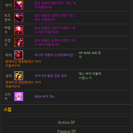
짙은 심연의 편린 반지 : 데스 바
반지
이 리볼버(여)
보조
짙은 뒤틀린 심연의 완장 : 데스
장비
바이 리볼버(여)
마법
짙은 뒤틀린 심연의 마법석 : 데
석
스 바이 리볼버(여)
귀걸
짙은 뒤틀린 심연의 귀걸이 : 데
이
스 바이 리볼버(여)
HP MAX 400 증
하의
미스틱 커맨더 스커트[B타입]
가
플래티넘 엠블렘[데스 바이
리볼버](여)
데스 바이 리볼버
상의
여거너의 황금 갑옷 상의
스킬Lv +1
플래티넘 엠블렘[데스 바이
리볼버](여)
크리
NEW 쁘띠 게느
쳐
Active SP
Passive SP