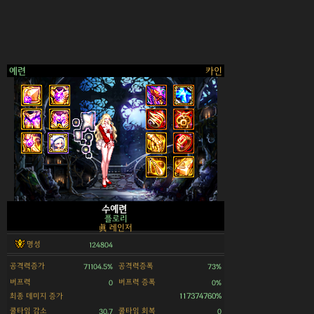
예련
카인
>
수예련
플로리
眞 레인저
명성
124804
공격력증가
공격력증폭
71104.5%
73%
버프력
버프력 증폭
0
0%
최종 데미지 증가
117374760%
쿨타임 감소
쿨타임 회복
30.7
0