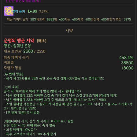
찬란한 붉은빛 엠블렘[힘]
Lv.99
안개 융화
7.37%
최종 데미지 증가
50%
버프력
8693
힘
400
지능
400
체력
400
정신력
400
모험가 명성
5875
서약
운명의 행운 서약
[태초]
행운 : 일궈낸 운명
2680
세트 포인트:
/ 2550
최종 데미지 증가
448.4%
버프력
35500
모험가 명성
18000
[두 번째 행운]
- 공격 시 3%확률로 33초 동안 모든 속성 강화 +33 (발동 시도 쿨타임 1초)
[신의 축복]
공격 시 3%확률로 아래 효과 발동 (발동 시도 쿨타임 1초)
- 남은 쿨타임이 33초 이하인 스킬 중 가장 길게 남은 스킬 2개 초기화 (각성기 제외)
- 남은 쿨타임이 33초 이하인 스킬 중 임의의 스킬 1개 초기화 (각성기 제외)
- 스킬 쿨타임 적용중인 스킬이 3개 이상일 때 남은 쿨타임이 33초 이하인 스킬 모두 초기화 (각
성기 제외, 쿨타임 33초)
- [두 번째 행운] 즉시 발동
[세렌디피티 세트] 장착 시 아래의 효과가 추가 발동
던전 입장 시 [두 번째 행운] 즉시 발동
- 최종 데미지 1.0% 증가
- 특수 오브젝트 데미지 10% 추가 증가