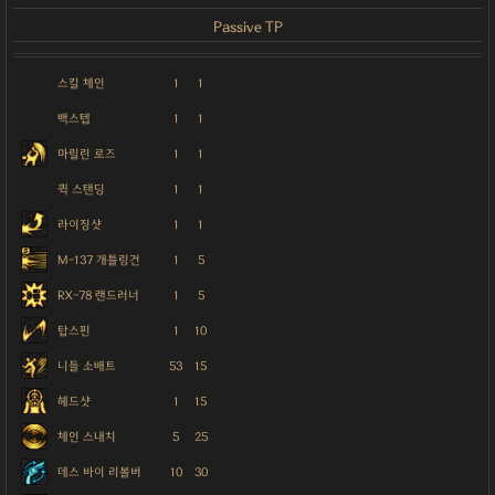
Passive TP
스킬 체인
1
1
백스텝
1
1
마릴린 로즈
1
1
퀵 스탠딩
1
1
라이징샷
1
1
M-137 개틀링건
1
5
RX-78 랜드러너
1
5
탑스핀
1
10
니들 소배트
53
15
헤드샷
1
15
체인 스내치
5
25
데스 바이 리볼버
10
30