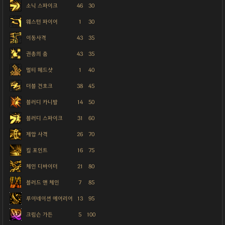
소닉 스파이크
46
30
웨스턴 파이어
1
30
이동사격
43
35
권총의 춤
43
35
멀티 헤드샷
1
40
더블 건호크
38
45
블러디 카니발
14
50
블러디 스파이크
31
60
제압 사격
26
70
킬 포인트
16
75
체인 디바이더
21
80
블러드 앤 체인
7
85
루이네이션 에어리어
13
95
크림슨 가든
5
100