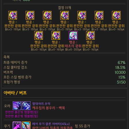
결정 11개
행운 :
행운 :
행운 :
행운 :
행운 :
행운 :
행운 :
완전한 광휘
완전한 광휘
완전한 광휘
완전한 광휘
완전한 광휘
완전한 광휘
완전한 광휘
튠Lv3 · 195pt
튠Lv3 · 195pt
튠Lv3 · 195pt
튠Lv3 · 195pt
튠Lv3 · 195pt
튠Lv2 · 185pt
튠Lv0 · 165pt
행운 :
행운 :
행운 :
행운 :
완전한 광휘
완전한 광휘
태초의 광휘
완전한 광휘
튠Lv0 · 165pt
튠Lv0 · 165pt
튠Lv0 · 205pt
튠Lv0 · 165pt
축복
최종 데미지 증가
67%
스킬 쿨타임 감소
18.5%
버프력
10300
모든 스킬 범위 증가
15%
모험가 명성
5150
열대야의 추억
오라
깨우침의 봉우리 - 백목
찬란한 붉은빛 엠블렘[힘]
찬란한 붉은빛 엠블렘[힘]
레어 무기 클론 아바타[45Lv]
무기
힘 55 증가
하얀 나비의 칠흑의 자동권총