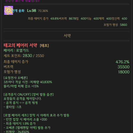
찬란한 붉은빛 엠블렘[힘]
Lv.98
안개 융화
72.36%
최종 데미지 증가
49.8%
버프력
8678
힘
400
지능
400
체력
400
정신력
400
모험가 명성
5860
서약
태고의 페어리 서약
[태초]
페어리 : 로열가드
2830
세트 포인트:
/ 2550
최종 데미지 증가
476.2%
버프력
35500
모험가 명성
18000
[요정전사 오베론]
3초마다 격살 시전 : 피해량 40,830%
물리/마법 피해 감소 +15%
[공격중지 ON/OFF] [장비 발동 옵션]
요정들의 공격을 제어합니다.
- 공격 중지 <-> 공격 재개
- 쿨타임 : 1초
[로열 페어리 세트] 장착 시 아래의 효과 추가 발동
- 던전 입장 시 페어리 소울 +200
- 최종 데미지 1.9% 증가
- 오베론 [엘레멘탈 어택] 발동 추가
- 피해량 : 74,850%