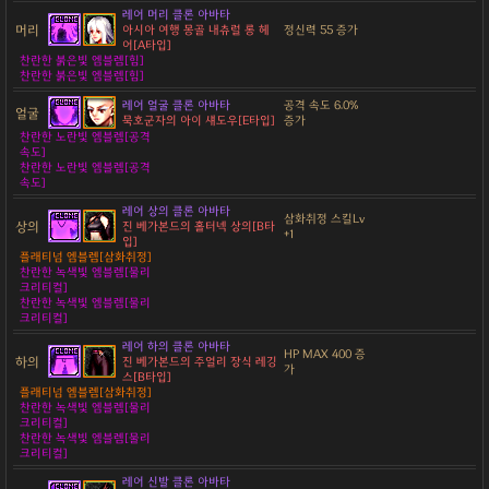
레어 머리 클론 아바타
머리
아시아 여행 몽골 내츄럴 롱 헤
정신력 55 증가
어[A타입]
찬란한 붉은빛 엠블렘[힘]
찬란한 붉은빛 엠블렘[힘]
레어 얼굴 클론 아바타
공격 속도 6.0%
얼굴
묵호군자의 아이 섀도우[E타입]
증가
찬란한 노란빛 엠블렘[공격
속도]
찬란한 노란빛 엠블렘[공격
속도]
레어 상의 클론 아바타
삼화취정 스킬Lv
상의
진 베가본드의 홀터넥 상의[B타
+1
입]
플래티넘 엠블렘[삼화취정]
찬란한 녹색빛 엠블렘[물리
크리티컬]
찬란한 녹색빛 엠블렘[물리
크리티컬]
레어 하의 클론 아바타
HP MAX 400 증
하의
진 베가본드의 주얼리 장식 레깅
가
스[B타입]
플래티넘 엠블렘[삼화취정]
찬란한 녹색빛 엠블렘[물리
크리티컬]
찬란한 녹색빛 엠블렘[물리
크리티컬]
레어 신발 클론 아바타