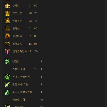
십자검
31
60
백보신장
26
70
연화검무
23
75
연화섬
21
80
월광비무
7
85
엽해소옥
13
95
월하무즉정야
5
100
냉정함
1
1
기본기 숙련
115
1
방어구 마스터리
1
1
광검 사용 가능
1
1
보조무기 장착가능
1
1
백스텝 강화
1
10