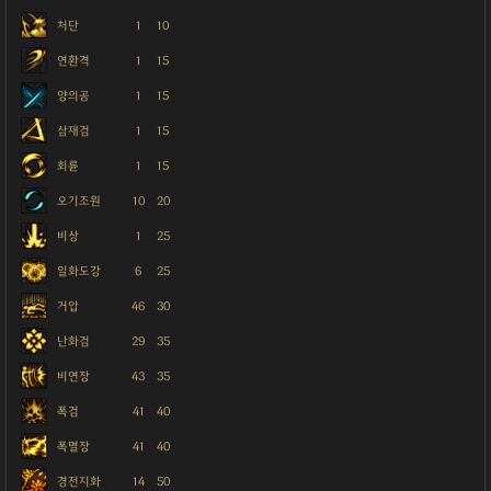
처단
1
10
연환격
1
15
양의공
1
15
삼재검
1
15
회륜
1
15
오기조원
10
20
비상
1
25
일화도강
6
25
거압
46
30
난화검
29
35
비연장
43
35
폭검
41
40
폭멸장
41
40
경전지화
14
50