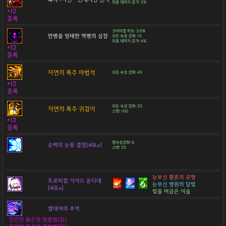
최종 데미지 증가: 2%
+12
증폭
크리티컬 히트: 3.0%
만병을 잉태한 역병의 심장
모든 속성 강화: 15
최종 데미지 증가: 4%
+12
증폭
자연의 폭주 마법석
모든 속성 강화: 45
+12
증폭
모든 속성 강화: 25
자연의 폭주 귀걸이
스탯: 100
+12
증폭
명속성강화: 6
순백의 눈꽃 결정[40Lv]
스탯: 25
눈부신 황혼의 공명
트로피컬 가이드 운디네
눈부신 영원의 달빛
[40Lv]
빛을 머금은 이슬
열대야의 추억
찬란한 붉은빛 엠블렘[힘]