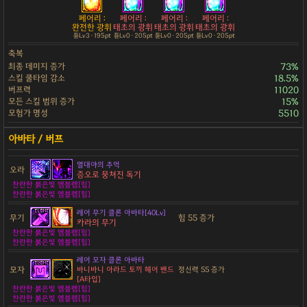
페어리 :
페어리 :
페어리 :
페어리 :
완전한 광휘
태초의 광휘
태초의 광휘
태초의 광휘
튠Lv3 · 195pt
튠Lv0 · 205pt
튠Lv0 · 205pt
튠Lv0 · 205pt
축복
최종 데미지 증가
73%
스킬 쿨타임 감소
18.5%
버프력
11020
모든 스킬 범위 증가
15%
모험가 명성
5510
열대야의 추억
오라
증오로 뭉쳐진 독기
찬란한 붉은빛 엠블렘[힘]
찬란한 붉은빛 엠블렘[힘]
레어 무기 클론 아바타[40Lv]
무기
힘 55 증가
카라의 무기
찬란한 붉은빛 엠블렘[힘]
찬란한 붉은빛 엠블렘[힘]
레어 모자 클론 아바타
모자
바니바니 아라드 토끼 헤어 밴드
정신력 55 증가
[A타입]
찬란한 붉은빛 엠블렘[힘]
찬란한 붉은빛 엠블렘[힘]