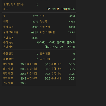
쿨타임 감소 실적용
0
속도
120%
113%
96.5%
힘
지능
7291
4818
체력
정신력
4772
4758
물리 공격
마법 공격
3903
3903
물리 크리티컬
마법 크리티컬
119.5%
77.5%
독립 공격
3903
공격 속성
화(349) , 수(349) , 명(359) , 암(349)
속성 저항
화(21) , 수(21) , 명(1) , 암(76)
출혈 전환
중독 전환
0
0
화상 전환
감전 전환
0
0
출혈 내성
중독 내성
화상 내성
30.5
30.5
30.5
감전 내성
빙결 내성
둔화 내성
30.5
30.5
30.5
기절 내성
저주 내성
암흑 내성
30.5
30.5
30.5
석화 내성
수면 내성
혼란 내성
30.5
30.5
30.5
구속 내성
30.5