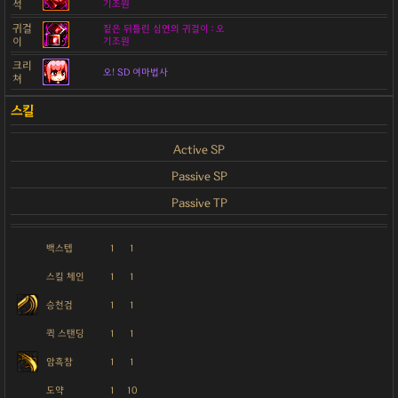
석
기조원
귀걸
짙은 뒤틀린 심연의 귀걸이 : 오
이
기조원
크리
오! SD 여마법사
쳐
Active SP
Passive SP
Passive TP
백스텝
1
1
스킬 체인
1
1
승천검
1
1
퀵 스탠딩
1
1
암흑참
1
1
도약
1
10