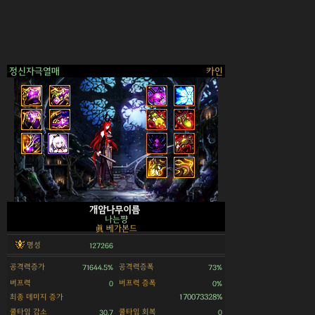
정신자극열매
카인
>
개암나무이름
나는쨩
眞 베가본드
명성
127266
공격력증가
공격력증폭
71644.5%
73%
버프력
버프력 증폭
0
0%
최종 데미지 증가
170073328%
쿨타임 감소
쿨타임 회복
30.7
0