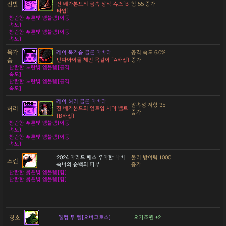
신발
진 베가본드의 금속 장식 슈즈[B
힘 55 증가
타입]
찬란한 푸른빛 엠블렘[이동
속도]
찬란한 푸른빛 엠블렘[이동
속도]
목가
레어 목가슴 클론 아바타
공격 속도 6.0%
슴
던파아이돌 체인 목걸이 [A타입]
증가
찬란한 노란빛 엠블렘[공격
속도]
찬란한 노란빛 엠블렘[공격
속도]
레어 허리 클론 아바타
암속성 저항 35
허리
진 베가본드의 옆트임 치마 벨트
증가
[B타입]
찬란한 푸른빛 엠블렘[이동
속도]
찬란한 푸른빛 엠블렘[이동
속도]
2024 아라드 패스 우아한 나비
물리 방어력 1000
스킨
숙녀의 순백의 피부
증가
찬란한 붉은빛 엠블렘[힘]
찬란한 붉은빛 엠블렘[힘]
칭호
웰컴 투 헬[오버그로스]
오기조원 +2