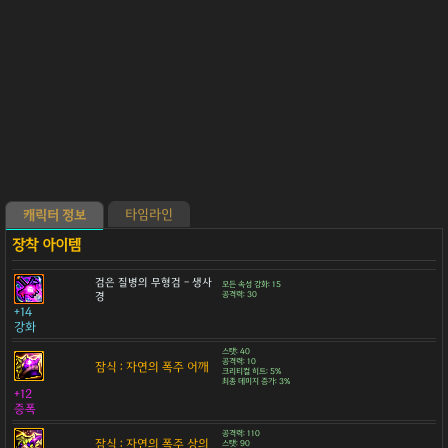
타임라인
캐릭터 정보
검은 질병의 무형검 - 생사
모든 속성 강화: 15
경
공격력: 30
+14
강화
스탯: 40
공격력: 10
잠식 : 자연의 폭주 어깨
크리티컬 히트: 5%
최종 데미지 증가: 3%
+12
증폭
공격력: 110
잠식 : 자연의 폭주 상의
스탯: 90