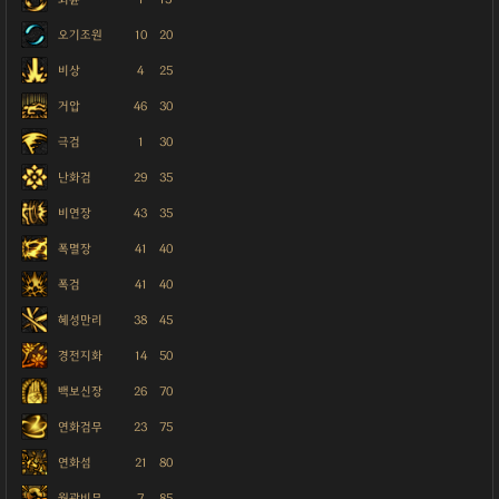
오기조원
10
20
비상
4
25
거압
46
30
극검
1
30
난화검
29
35
비연장
43
35
폭멸장
41
40
폭검
41
40
혜성만리
38
45
경전지화
14
50
백보신장
26
70
연화검무
23
75
연화섬
21
80
월광비무
7
85