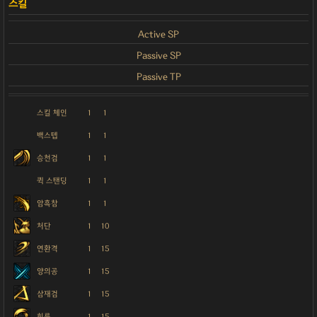
Active SP
Passive SP
Passive TP
스킬 체인
1
1
백스텝
1
1
승천검
1
1
퀵 스탠딩
1
1
암흑참
1
1
처단
1
10
연환격
1
15
양의공
1
15
삼재검
1
15
회륜
1
15