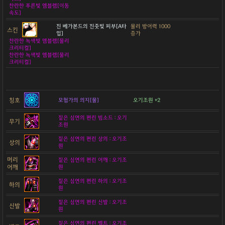
찬란한 푸른빛 엠블렘[이동
속도]
진 베가본드의 진줏빛 피부[A타
물리 방어력 1000
스킨
입]
증가
찬란한 녹색빛 엠블렘[물리
크리티컬]
찬란한 녹색빛 엠블렘[물리
크리티컬]
칭호
모험가의 의지[물]
오기조원 +2
짙은 심연의 편린 빔소드 : 오기
무기
조원
짙은 심연의 편린 상의 : 오기조
상의
원
머리
짙은 심연의 편린 어깨 : 오기조
어깨
원
짙은 심연의 편린 하의 : 오기조
하의
원
짙은 심연의 편린 신발 : 오기조
신발
원
짙은 심연의 편린 벨트 : 오기조