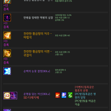
최종 데미지 증가: 2%
+12
증폭
크리티컬 히트: 3.0%
만병을 잉태한 역병의 심장
모든 속성 강화: 12
공격력: 3%
+11
증폭
찬란한 황금향의 저주 -
모든 속성 강화: 40
마법석
+11
증폭
찬란한 황금향의 이면 -
모든 속성 강화: 25
귀걸이
스탯: 100
+11
증폭
암속성강화: 6
순백의 눈꽃 결정[80Lv]
스탯: 25
[이벤트]칠흑같은
황혼의 공명
운명을 담는 여신[80Lv]
[PC방]칠흑같은 영
SD 디레지에
원의 달빛
[PC방]빛을 머금은
이슬