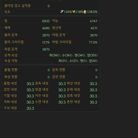
쿨타임 감소 실적용
0
속도
124%
118%
128.5%
힘
지능
6935
4747
체력
정신력
4690
4571
물리 공격
마법 공격
3870
3870
물리 크리티컬
마법 크리티컬
127%
77.5%
독립 공격
3870
공격 속성
화(341) , 수(341) , 명(341) , 암(351)
속성 저항
화(21) , 수(21) , 명(1) , 암(41)
출혈 전환
중독 전환
0
0
화상 전환
감전 전환
0
0
출혈 내성
중독 내성
화상 내성
30.3
30.3
30.3
감전 내성
빙결 내성
둔화 내성
30.3
30.3
30.3
기절 내성
저주 내성
암흑 내성
30.3
30.3
30.3
석화 내성
수면 내성
혼란 내성
30.3
30.3
30.3
구속 내성
30.3