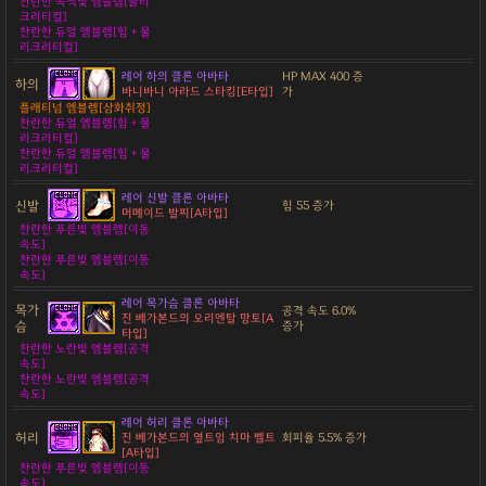
찬란한 녹색빛 엠블렘[물리
크리티컬]
찬란한 듀얼 엠블렘[힘 + 물
리크리티컬]
레어 하의 클론 아바타
HP MAX 400 증
하의
바니바니 아라드 스타킹[E타입]
가
플래티넘 엠블렘[삼화취정]
찬란한 듀얼 엠블렘[힘 + 물
리크리티컬]
찬란한 듀얼 엠블렘[힘 + 물
리크리티컬]
레어 신발 클론 아바타
신발
힘 55 증가
머메이드 발찌[A타입]
찬란한 푸른빛 엠블렘[이동
속도]
찬란한 푸른빛 엠블렘[이동
속도]
레어 목가슴 클론 아바타
목가
공격 속도 6.0%
진 베가본드의 오리엔탈 망토[A
슴
증가
타입]
찬란한 노란빛 엠블렘[공격
속도]
찬란한 노란빛 엠블렘[공격
속도]
레어 허리 클론 아바타
허리
진 베가본드의 옆트임 치마 벨트
회피율 5.5% 증가
[A타입]
찬란한 푸른빛 엠블렘[이동
속도]