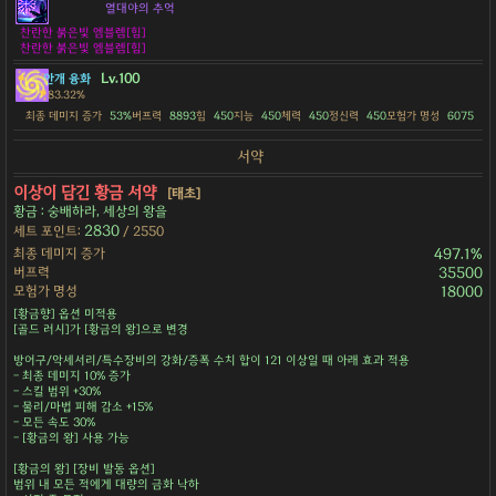
열대야의 추억
찬란한 붉은빛 엠블렘[힘]
찬란한 붉은빛 엠블렘[힘]
Lv.100
안개 융화
83.32%
최종 데미지 증가
53%
버프력
8893
힘
450
지능
450
체력
450
정신력
450
모험가 명성
6075
서약
이상이 담긴 황금 서약
[태초]
황금 : 숭배하라, 세상의 왕을
2830
세트 포인트:
/ 2550
최종 데미지 증가
497.1%
버프력
35500
모험가 명성
18000
[황금향] 옵션 미적용
[골드 러시]가 [황금의 왕]으로 변경
방어구/악세서리/특수장비의 강화/증폭 수치 합이 121 이상일 때 아래 효과 적용
- 최종 데미지 10% 증가
- 스킬 범위 +30%
- 물리/마법 피해 감소 +15%
- 모든 속도 30%
- [황금의 왕] 사용 가능
[황금의 왕] [장비 발동 옵션]
범위 내 모든 적에게 대량의 금화 낙하