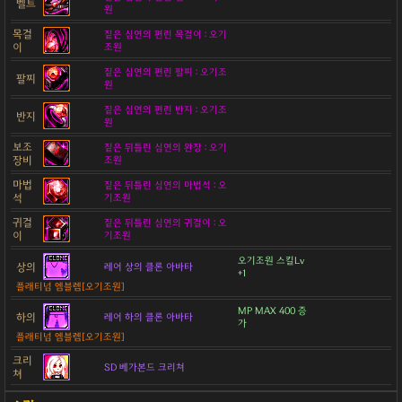
벨트
원
목걸
짙은 심연의 편린 목걸이 : 오기
이
조원
짙은 심연의 편린 팔찌 : 오기조
팔찌
원
짙은 심연의 편린 반지 : 오기조
반지
원
보조
짙은 뒤틀린 심연의 완장 : 오기
장비
조원
마법
짙은 뒤틀린 심연의 마법석 : 오
석
기조원
귀걸
짙은 뒤틀린 심연의 귀걸이 : 오
이
기조원
오기조원 스킬Lv
상의
레어 상의 클론 아바타
+1
플래티넘 엠블렘[오기조원]
MP MAX 400 증
하의
레어 하의 클론 아바타
가
플래티넘 엠블렘[오기조원]
크리
SD 베가본드 크리쳐
쳐