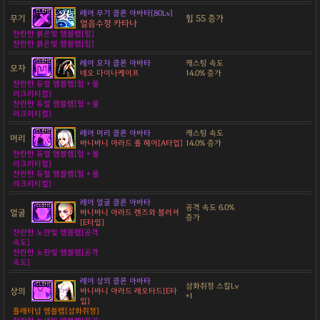
레어 무기 클론 아바타[80Lv]
무기
힘 55 증가
얼음수정 카타나
찬란한 붉은빛 엠블렘[힘]
찬란한 붉은빛 엠블렘[힘]
레어 모자 클론 아바타
캐스팅 속도
모자
네오 다이나케이프
14.0% 증가
찬란한 듀얼 엠블렘[힘 + 물
리크리티컬]
찬란한 듀얼 엠블렘[힘 + 물
리크리티컬]
레어 머리 클론 아바타
캐스팅 속도
머리
바니바니 아라드 롤 헤어[A타입]
14.0% 증가
찬란한 듀얼 엠블렘[힘 + 물
리크리티컬]
찬란한 듀얼 엠블렘[힘 + 물
리크리티컬]
레어 얼굴 클론 아바타
공격 속도 6.0%
얼굴
바니바니 아라드 렌즈와 블러셔
증가
[E타입]
찬란한 노란빛 엠블렘[공격
속도]
찬란한 노란빛 엠블렘[공격
속도]
레어 상의 클론 아바타
삼화취정 스킬Lv
상의
바니바니 아라드 레오타드[E타
+1
입]
플래티넘 엠블렘[삼화취정]