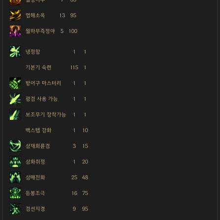
엽해소옥
13
95
월하무즉정야
5
100
냉정함
1
1
기본기 숙련
115
1
방어구 마스터리
1
1
광검 사용 가능
1
1
보조무기 장착가능
1
1
백스텝 강화
1
10
삼재회륜검
3
15
삼화취정
1
20
삼매진화
25
48
등봉조극
16
75
검선지경
9
95