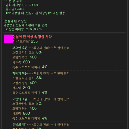
- 시전 중 무적
- 금화 피해량 : 1,512,000%
- 쿨타임 : 240초
- 132 이상일 때 [현실이 된 이상향]이 대신 발동
[현실이 된 이상향]
이상향을 현실에 소환해 적을 공격
- 이상향 피해량 : 2,160,000%
현실이 된 이상 속 황금 서약
655
서약 포인트:
고요한 호흡
— <묵언의 진의> - 첫 번째 진의
8%
스킬 쿨타임 감소
400
모험가 명성
800
버프력
4%
특수 오브젝트 데미지
자애의 마음
— <묵언의 진의> - 두 번째 진의
8%
스킬 쿨타임 감소
400
모험가 명성
800
버프력
4%
특수 오브젝트 데미지
내면의 조율
— <묵언의 진의> - 세 번째 진의
8%
스킬 쿨타임 감소
400
모험가 명성
800
버프력
4%
특수 오브젝트 데미지
신념의 대가
— <묵언의 진의> - 네 번째 진의