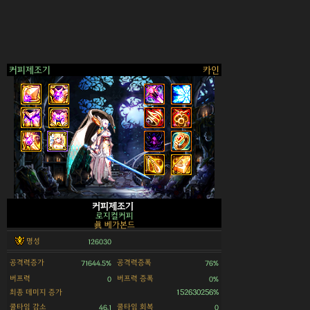
커피제조기
카인
>
커피제조기
로지컬커피
眞 베가본드
명성
126030
공격력증가
공격력증폭
71644.5%
76%
버프력
버프력 증폭
0
0%
최종 데미지 증가
152630256%
쿨타임 감소
쿨타임 회복
46.1
0