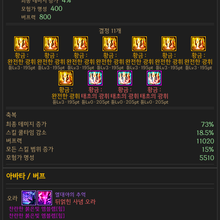
4%
최종 데미지 증가
400
모험가 명성
800
버프력
결정 11개
황금 :
황금 :
황금 :
황금 :
황금 :
황금 :
황금 :
완전한 광휘
완전한 광휘
완전한 광휘
완전한 광휘
완전한 광휘
완전한 광휘
완전한 광휘
튠Lv3 · 195pt
튠Lv3 · 195pt
튠Lv3 · 195pt
튠Lv3 · 195pt
튠Lv3 · 195pt
튠Lv3 · 195pt
튠Lv3 · 195pt
황금 :
황금 :
황금 :
황금 :
완전한 광휘
태초의 광휘
태초의 광휘
태초의 광휘
튠Lv3 · 195pt
튠Lv0 · 205pt
튠Lv0 · 205pt
튠Lv0 · 205pt
축복
최종 데미지 증가
73%
스킬 쿨타임 감소
18.5%
버프력
11020
모든 스킬 범위 증가
15%
모험가 명성
5510
열대야의 추억
오라
뒤얽힌 사념 오라
찬란한 붉은빛 엠블렘[힘]
찬란한 붉은빛 엠블렘[힘]