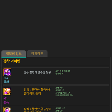
타임라인
캐릭터 정보
모든 속성 강화: 15
검은 질병의 멸룡검 발뭉
공격력: 30
+14
강화
스탯: 40
잠식 : 찬란한 황금향의
공격력: 10
플레이트 숄더
크리티컬 히트: 5%
최종 데미지 증가: 3%
+11
증폭
잠식 : 찬란한 황금향의
공격력: 110
스탯: 90