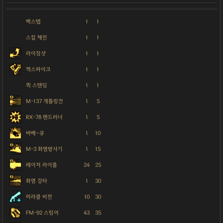
백스텝
1
1
스킬 체인
1
1
라이징샷
1
1
잭스파이크
1
1
퀵 스탠딩
1
1
M-137 개틀링건
1
5
RX-78 랜드러너
1
5
바베~큐
1
10
M-3 화염방사기
1
15
레이저 라이플
24
25
화염 강타
1
30
미라클 비전
10
30
FM-92 스팅어
43
35