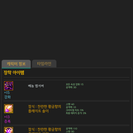
타임라인
캐릭터 정보
모든 속성 강화: 15
베놈 앱서버
공격력: 30
+15
강화
스탯: 40
잠식 : 찬란한 황금향의
공격력: 10
플레이트 숄더
크리티컬 히트: 5%
최종 데미지 증가: 3%
+13
증폭
잠식 : 찬란한 황금향의
공격력: 110
스탯: 90