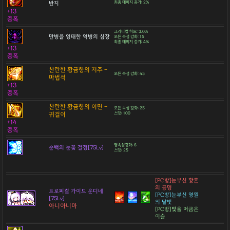
반지
최종 데미지 증가: 2%
+13
증폭
크리티컬 히트: 3.0%
만병을 잉태한 역병의 심장
모든 속성 강화: 15
최종 데미지 증가: 4%
+13
증폭
찬란한 황금향의 저주 -
모든 속성 강화: 45
마법석
+13
증폭
찬란한 황금향의 이면 -
모든 속성 강화: 25
귀걸이
스탯: 100
+14
증폭
명속성강화: 6
순백의 눈꽃 결정[75Lv]
스탯: 25
[PC방]눈부신 황혼
의 공명
트로피컬 가이드 운디네
[PC방]눈부신 영원
[75Lv]
의 달빛
아니아니마
[PC방]빛을 머금은
이슬