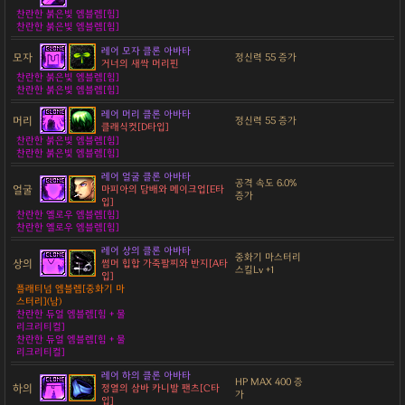
찬란한 붉은빛 엠블렘[힘]
찬란한 붉은빛 엠블렘[힘]
레어 모자 클론 아바타
모자
정신력 55 증가
거너의 새싹 머리핀
찬란한 붉은빛 엠블렘[힘]
찬란한 붉은빛 엠블렘[힘]
레어 머리 클론 아바타
머리
정신력 55 증가
클래식컷[D타입]
찬란한 붉은빛 엠블렘[힘]
찬란한 붉은빛 엠블렘[힘]
레어 얼굴 클론 아바타
공격 속도 6.0%
얼굴
마피아의 담배와 메이크업[E타
증가
입]
찬란한 옐로우 엠블렘[힘]
찬란한 옐로우 엠블렘[힘]
레어 상의 클론 아바타
중화기 마스터리
상의
썸머 힙합 가죽팔찌와 반지[A타
스킬Lv +1
입]
플래티넘 엠블렘[중화기 마
스터리](남)
찬란한 듀얼 엠블렘[힘 + 물
리크리티컬]
찬란한 듀얼 엠블렘[힘 + 물
리크리티컬]
레어 하의 클론 아바타
HP MAX 400 증
하의
정열의 삼바 카니발 팬츠[C타
가
입]