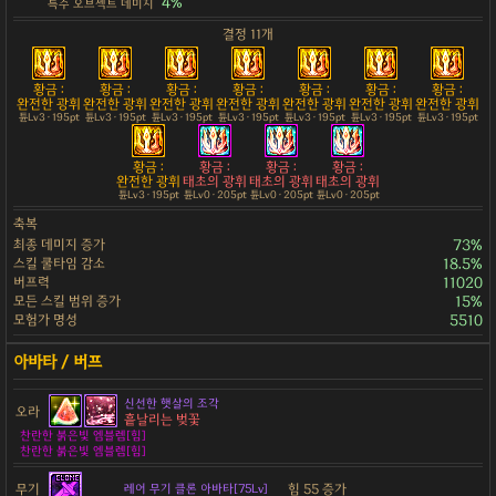
4%
특수 오브젝트 데미지
결정 11개
황금 :
황금 :
황금 :
황금 :
황금 :
황금 :
황금 :
완전한 광휘
완전한 광휘
완전한 광휘
완전한 광휘
완전한 광휘
완전한 광휘
완전한 광휘
튠Lv3 · 195pt
튠Lv3 · 195pt
튠Lv3 · 195pt
튠Lv3 · 195pt
튠Lv3 · 195pt
튠Lv3 · 195pt
튠Lv3 · 195pt
황금 :
황금 :
황금 :
황금 :
완전한 광휘
태초의 광휘
태초의 광휘
태초의 광휘
튠Lv3 · 195pt
튠Lv0 · 205pt
튠Lv0 · 205pt
튠Lv0 · 205pt
축복
최종 데미지 증가
73%
스킬 쿨타임 감소
18.5%
버프력
11020
모든 스킬 범위 증가
15%
모험가 명성
5510
신선한 햇살의 조각
오라
흩날리는 벚꽃
찬란한 붉은빛 엠블렘[힘]
찬란한 붉은빛 엠블렘[힘]
무기
힘 55 증가
레어 무기 클론 아바타[75Lv]