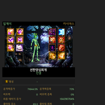
일게이
카시야스
>
선한양심회개
던갤
명성
-
공격력증가
공격력증폭
71644.5%
73%
버프력
버프력 증폭
0
0%
최종 데미지 증가
164290704%
쿨타임 감소
쿨타임 회복
65.3
0