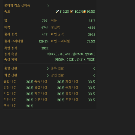
쿨타임 감소 실적용
0
속도
113.2%
110.2%
96.5%
힘
지능
7991
4817
체력
정신력
4744
4899
물리 공격
마법 공격
4471
3922
물리 크리티컬
마법 크리티컬
129.3%
72.5%
독립 공격
3922
공격 속성
화(359) , 수(349) , 명(359) , 암(349)
속성 저항
화(56) , 수(21) , 명(21) , 암(21)
출혈 전환
중독 전환
0
0
화상 전환
감전 전환
0
0
출혈 내성
중독 내성
화상 내성
30.5
30.5
30.5
감전 내성
빙결 내성
둔화 내성
30.5
30.5
30.5
기절 내성
저주 내성
암흑 내성
30.5
30.5
30.5
석화 내성
수면 내성
혼란 내성
30.5
30.5
30.5
구속 내성
30.5