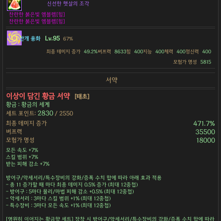
신선한 햇살의 조각
찬란한 붉은빛 엠블렘[힘]
찬란한 붉은빛 엠블렘[힘]
Lv.95
안개 융화
67%
최종 데미지 증가
49.2%
버프력
8633
힘
400
지능
400
체력
400
정신력
400
모험가 명성
5815
서약
이상이 담긴 황금 서약
[태초]
황금 : 황금의 세계
2830
세트 포인트:
/ 2550
최종 데미지 증가
471.7%
버프력
35500
모험가 명성
18000
모든 속도 +7%
스킬 범위 +7%
받는 피해 감소 +7%
방어구/악세서리/특수장비의 강화/증폭 수치 합에 따라 아래 효과 적용
- 총 11 증가할 때 마다 최종 데미지 0.5% 증가 (최대 12중첩)
- 방어구 : 5마다 물리/마법 피해 감소 +0.5% (최대 12중첩)
- 악세서리 : 3마다 스킬 범위 +1% (최대 12중첩)
- 특수장비 : 3마다 모든 속도 +1% (최대 12중첩)
[영원히 이어지는 황금향 세트] 장착 시 방어구/악세서리/특수장비의 강화/증폭 수치 합에 따라