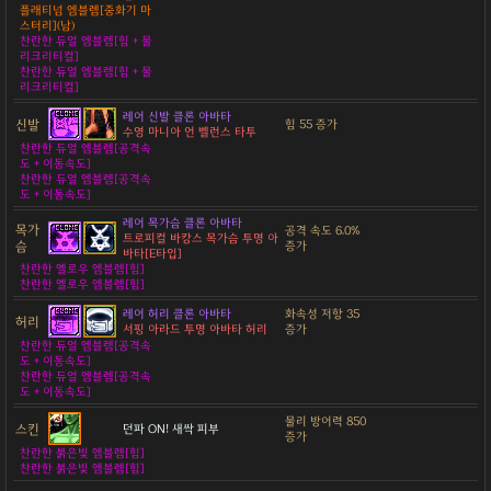
플래티넘 엠블렘[중화기 마
스터리](남)
찬란한 듀얼 엠블렘[힘 + 물
리크리티컬]
찬란한 듀얼 엠블렘[힘 + 물
리크리티컬]
레어 신발 클론 아바타
신발
힘 55 증가
수영 마니아 언 벨런스 타투
찬란한 듀얼 엠블렘[공격속
도 + 이동속도]
찬란한 듀얼 엠블렘[공격속
도 + 이동속도]
레어 목가슴 클론 아바타
목가
공격 속도 6.0%
트로피컬 바캉스 목가슴 투명 아
슴
증가
바타[E타입]
찬란한 옐로우 엠블렘[힘]
찬란한 옐로우 엠블렘[힘]
레어 허리 클론 아바타
화속성 저항 35
허리
서핑 아라드 투명 아바타 허리
증가
찬란한 듀얼 엠블렘[공격속
도 + 이동속도]
찬란한 듀얼 엠블렘[공격속
도 + 이동속도]
물리 방어력 850
스킨
던파 ON! 새싹 피부
증가
찬란한 붉은빛 엠블렘[힘]
찬란한 붉은빛 엠블렘[힘]