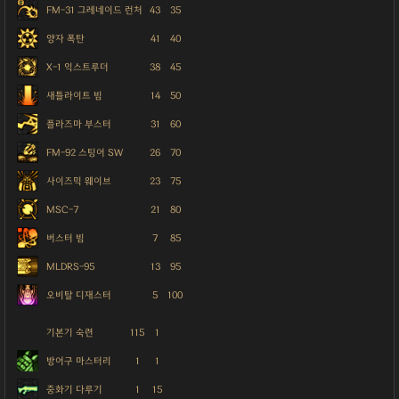
FM-31 그레네이드 런처
43
35
양자 폭탄
41
40
X-1 익스트루더
38
45
새틀라이트 빔
14
50
플라즈마 부스터
31
60
FM-92 스팅어 SW
26
70
사이즈믹 웨이브
23
75
MSC-7
21
80
버스터 빔
7
85
MLDRS-95
13
95
오비탈 디재스터
5
100
기본기 숙련
115
1
방어구 마스터리
1
1
중화기 다루기
1
15