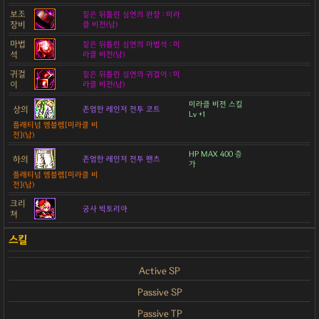
보조
짙은 뒤틀린 심연의 완장 : 미라
장비
클 비전(남)
마법
짙은 뒤틀린 심연의 마법석 : 미
석
라클 비전(남)
귀걸
짙은 뒤틀린 심연의 귀걸이 : 미
이
라클 비전(남)
미라클 비전 스킬
상의
존엄한 레인저 전투 코트
Lv +1
플래티넘 엠블렘[미라클 비
전](남)
HP MAX 400 증
하의
존엄한 레인저 전투 팬츠
가
플래티넘 엠블렘[미라클 비
전](남)
크리
궁사 빅토리아
쳐
Active SP
Passive SP
Passive TP