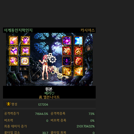
이게동인지떡인지
카시야스
>
원본
베리♡
眞 엘븐나이트
명성
127204
공격력증가
공격력증폭
71644.5%
73%
버프력
버프력 증폭
0
0%
최종 데미지 증가
210170432%
쿨타임 감소
쿨타임 회복
30.7
0