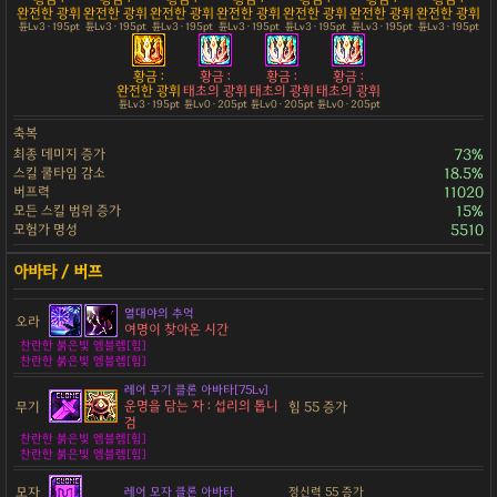
완전한 광휘
완전한 광휘
완전한 광휘
완전한 광휘
완전한 광휘
완전한 광휘
완전한 광휘
튠Lv3 · 195pt
튠Lv3 · 195pt
튠Lv3 · 195pt
튠Lv3 · 195pt
튠Lv3 · 195pt
튠Lv3 · 195pt
튠Lv3 · 195pt
황금 :
황금 :
황금 :
황금 :
완전한 광휘
태초의 광휘
태초의 광휘
태초의 광휘
튠Lv3 · 195pt
튠Lv0 · 205pt
튠Lv0 · 205pt
튠Lv0 · 205pt
축복
최종 데미지 증가
73%
스킬 쿨타임 감소
18.5%
버프력
11020
모든 스킬 범위 증가
15%
모험가 명성
5510
열대야의 추억
오라
여명이 찾아온 시간
찬란한 붉은빛 엠블렘[힘]
찬란한 붉은빛 엠블렘[힘]
레어 무기 클론 아바타[75Lv]
운명을 담는 자 : 섭리의 톱니
무기
힘 55 증가
검
찬란한 붉은빛 엠블렘[힘]
찬란한 붉은빛 엠블렘[힘]
모자
레어 모자 클론 아바타
정신력 55 증가