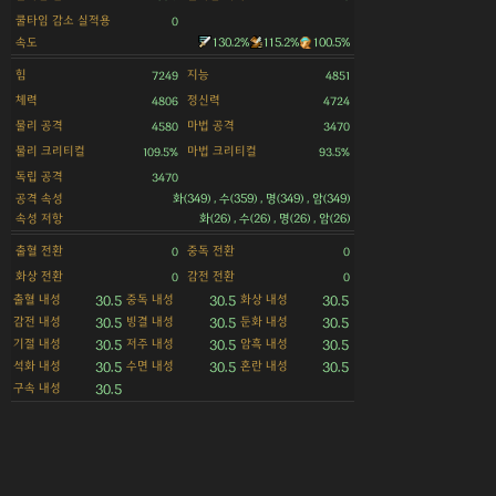
쿨타임 감소 실적용
0
속도
130.2%
115.2%
100.5%
힘
지능
7249
4851
체력
정신력
4806
4724
물리 공격
마법 공격
4580
3470
물리 크리티컬
마법 크리티컬
109.5%
93.5%
독립 공격
3470
공격 속성
화(349) , 수(359) , 명(349) , 암(349)
속성 저항
화(26) , 수(26) , 명(26) , 암(26)
출혈 전환
중독 전환
0
0
화상 전환
감전 전환
0
0
출혈 내성
중독 내성
화상 내성
30.5
30.5
30.5
감전 내성
빙결 내성
둔화 내성
30.5
30.5
30.5
기절 내성
저주 내성
암흑 내성
30.5
30.5
30.5
석화 내성
수면 내성
혼란 내성
30.5
30.5
30.5
구속 내성
30.5