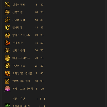
엘비쉬 점프
1
30
신록의 검
46
30
자연의 속박
43
35
철벽방어
43
35
뱅가드 스트랏슈
43
35
천마 섬광
14
50
신뢰의 돌파
26
70
체인 스트라이크
23
75
자연의 분노
21
80
트와일라잇 유니콘
7
85
에우디아의 성채
13
95
판타지 오브 네이쳐
5
100
기본기 숙련
115
1
방어구 마스터리
1
1