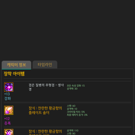
타임라인
캐릭터 정보
검은 질병의 무형검 - 생사
모든 속성 강화: 15
경
공격력: 30
+13
강화
스탯: 40
잠식 : 찬란한 황금향의
공격력: 10
플레이트 숄더
크리티컬 히트: 5%
최종 데미지 증가: 3%
+12
증폭
잠식 : 찬란한 황금향의
공격력: 110
스탯: 90