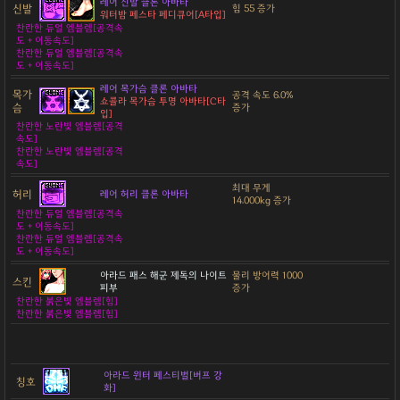
레어 신발 클론 아바타
신발
힘 55 증가
워터밤 페스타 페디큐어[A타입]
찬란한 듀얼 엠블렘[공격속
도 + 이동속도]
찬란한 듀얼 엠블렘[공격속
도 + 이동속도]
레어 목가슴 클론 아바타
목가
공격 속도 6.0%
쇼콜라 목가슴 투명 아바타[C타
슴
증가
입]
찬란한 노란빛 엠블렘[공격
속도]
찬란한 노란빛 엠블렘[공격
속도]
최대 무게
허리
레어 허리 클론 아바타
14.000kg 증가
찬란한 듀얼 엠블렘[공격속
도 + 이동속도]
찬란한 듀얼 엠블렘[공격속
도 + 이동속도]
아라드 패스 해군 제독의 나이트
물리 방어력 1000
스킨
피부
증가
찬란한 붉은빛 엠블렘[힘]
찬란한 붉은빛 엠블렘[힘]
아라드 윈터 페스티벌[버프 강
칭호
화]