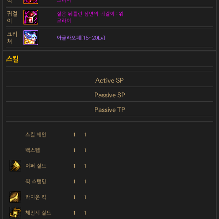
석
크라이
귀걸
짙은 뒤틀린 심연의 귀걸이 : 워
이
크라이
크리
아글라오페[15~20Lv]
쳐
Active SP
Passive SP
Passive TP
스킬 체인
1
1
백스텝
1
1
어퍼 실드
1
1
퀵 스탠딩
1
1
라이온 킥
1
1
체인지 실드
1
1