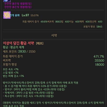
찬란한 붉은빛 엠블렘[힘]
찬란한 붉은빛 엠블렘[힘]
Lv.97
안개 융화
55.07%
최종 데미지 증가
49.6%
버프력
8663
힘
400
지능
400
체력
400
정신력
400
모험가 명성
5845
서약
이상이 담긴 황금 서약
[태초]
황금 : 황금의 세계
2830
세트 포인트:
/ 2550
최종 데미지 증가
471.7%
버프력
35500
모험가 명성
18000
모든 속도 +7%
스킬 범위 +7%
받는 피해 감소 +7%
방어구/악세서리/특수장비의 강화/증폭 수치 합에 따라 아래 효과 적용
- 총 11 증가할 때 마다 최종 데미지 0.5% 증가 (최대 12중첩)
- 방어구 : 5마다 물리/마법 피해 감소 +0.5% (최대 12중첩)
- 악세서리 : 3마다 스킬 범위 +1% (최대 12중첩)
- 특수장비 : 3마다 모든 속도 +1% (최대 12중첩)
[영원히 이어지는 황금향 세트] 장착 시 방어구/악세서리/특수장비의 강화/증폭 수치 합에 따라
아래 효과 모두 적용