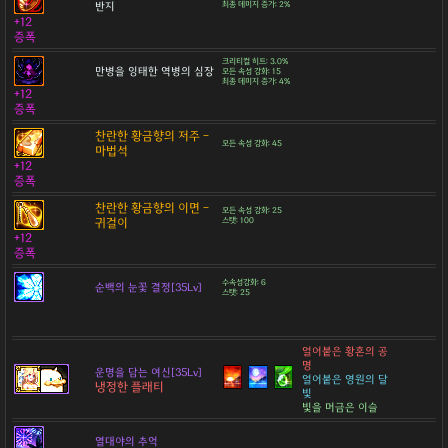
반지
최종 데미지 증가: 2%
+12
증폭
크리티컬 히트: 3.0%
만병을 잉태한 역병의 심장
모든 속성 강화: 15
최종 데미지 증가: 4%
+12
증폭
찬란한 황금향의 저주 -
모든 속성 강화: 45
마법석
+12
증폭
찬란한 황금향의 이면 -
모든 속성 강화: 25
귀걸이
스탯: 100
+12
증폭
수속성강화: 6
순백의 눈꽃 결정[35Lv]
스탯: 25
얼어붙은 황혼의 공
명
운명을 담는 여신[35Lv]
얼어붙은 영원의 달
냉정한 플래티
빛
빛을 머금은 이슬
열대야의 추억